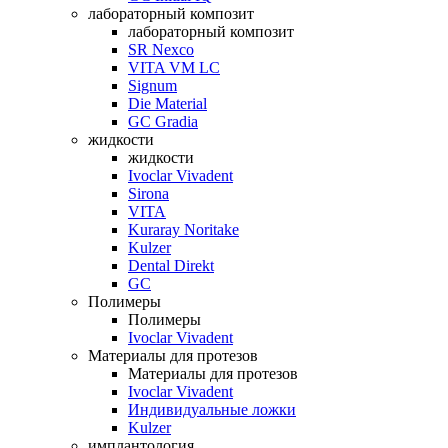
лабораторный композит
лабораторный композит
SR Nexco
VITA VM LC
Signum
Die Material
GC Gradia
жидкости
жидкости
Ivoclar Vivadent
Sirona
VITA
Kuraray Noritake
Kulzer
Dental Direkt
GC
Полимеры
Полимеры
Ivoclar Vivadent
Материалы для протезов
Материалы для протезов
Ivoclar Vivadent
Индивидуальные ложки
Kulzer
имплантология