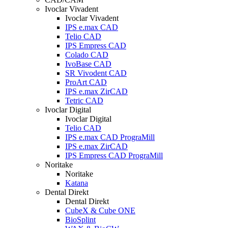
Ivoclar Vivadent
Ivoclar Vivadent
IPS e.max CAD
Telio CAD
IPS Empress CAD
Colado CAD
IvoBase CAD
SR Vivodent CAD
ProArt CAD
IPS e.max ZirCAD
Tetric CAD
Ivoclar Digital
Ivoclar Digital
Telio CAD
IPS e.max CAD PrograMill
IPS e.max ZirCAD
IPS Empress CAD PrograMill
Noritake
Noritake
Katana
Dental Direkt
Dental Direkt
CubeX & Cube ONE
BioSplint