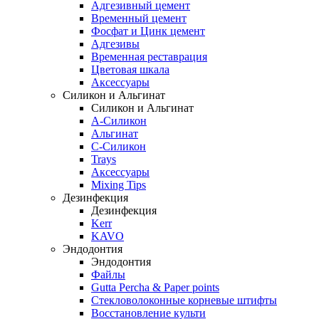
Адгезивный цемент
Временный цемент
Фосфат и Цинк цемент
Адгезивы
Временная реставрация
Цветовая шкала
Аксессуары
Силикон и Альгинат
Силикон и Альгинат
A-Силикон
Альгинат
C-Силикон
Trays
Аксессуары
Mixing Tips
Дезинфекция
Дезинфекция
Kerr
KAVO
Эндодонтия
Эндодонтия
Файлы
Gutta Percha & Paper points
Стекловолоконные корневые штифты
Восстановление культи