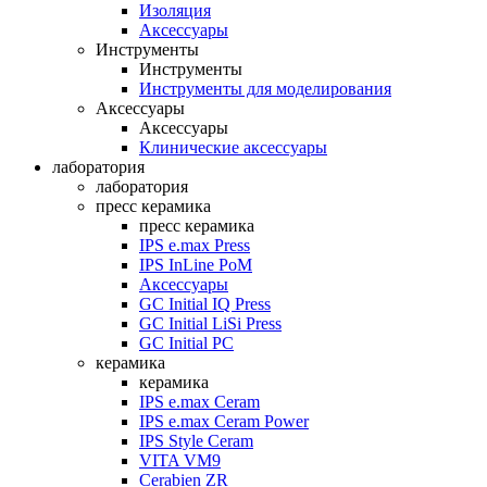
Изоляция
Аксессуары
Инструменты
Инструменты
Инструменты для моделирования
Аксессуары
Аксессуары
Клинические аксессуары
лаборатория
лаборатория
пресс керамика
пресс керамика
IPS e.max Press
IPS InLine PoM
Аксессуары
GC Initial IQ Press
GC Initial LiSi Press
GC Initial PC
керамика
керамика
IPS e.max Ceram
IPS e.max Ceram Power
IPS Style Ceram
VITA VM9
Cerabien ZR