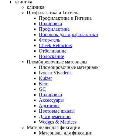
клиника
клиника
Профилактика и Гигиена
Профилактика и Гигиена
Полировка
Профилактика
Порошок для профилактики
Фтор-гель
Cheek Retractors
Отбеливание
Полоскание
Пломбировочные материалы
Пломбировочные материалы
Ivoclar Vivadent
Kulzer
Kerr
GC
Полировка
Аксессуары
Адгезивы
Цветовые шкалы
Для временной
Wedges & Matrices
Материалы для фиксации
Материалы для фиксации