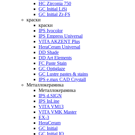
HC Zirconia 750
GC Initial LiSi
GC Initial Zr-FS
краски
краски
IPS Ivocolor
IPS Empress Universal
VITA AKZENT Plus
HeraCeram Universal
DD Shade
DD Art Elements
FC Paste Stain
GC Optiglaze
GC Lustre pastes & stains
IPS e.max CAD Crystall
Металлокерамика
Металлокерамика
IPS d.SIGN
IPS InLine
VITA VM13
VITA VMK Master
EX-3
HeraCeram
GC Initial
GC Initial IQ