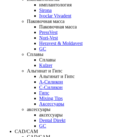
имплантология
Sirona
Ivoclar Vivadent
Паковочная масса
Паковочная масса
PressVest
Nori-Vest
Heravest & Moldavest
GC
Сплавы
Сплавы
Kulzer
Альгинат и Гипс
Альгинат и Гипс
A-Силикон
C-Силикон
Гипс
Mixing Tips
Аксессуары
аксессуары
аксессуары
Dental Direkt
GC
CAD/CAM
CAD/CAM