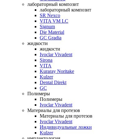
лабораторный композит
лабораторный композит
SR Nexco
VITA VM LC
Signum
Die Material
GC Gradia
жидкости
жидкости
Ivoclar Vivadent
Sirona
VITA
Kuraray Noritake
Kulzer
Dental Direkt
GC
Полимеры
Полимеры
Ivoclar Vivadent
Материалы для протезов
Материалы для протезов
Ivoclar Vivadent
Индивидуальные ложки
Kulzer
имплантология