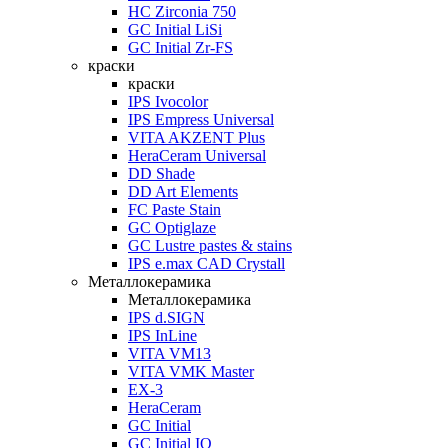
HC Zirconia 750
GC Initial LiSi
GC Initial Zr-FS
краски
краски
IPS Ivocolor
IPS Empress Universal
VITA AKZENT Plus
HeraCeram Universal
DD Shade
DD Art Elements
FC Paste Stain
GC Optiglaze
GC Lustre pastes & stains
IPS e.max CAD Crystall
Металлокерамика
Металлокерамика
IPS d.SIGN
IPS InLine
VITA VM13
VITA VMK Master
EX-3
HeraCeram
GC Initial
GC Initial IQ