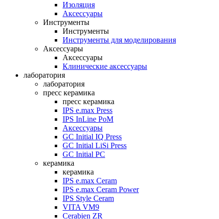
Изоляция
Аксессуары
Инструменты
Инструменты
Инструменты для моделирования
Аксессуары
Аксессуары
Клинические аксессуары
лаборатория
лаборатория
пресс керамика
пресс керамика
IPS e.max Press
IPS InLine PoM
Аксессуары
GC Initial IQ Press
GC Initial LiSi Press
GC Initial PC
керамика
керамика
IPS e.max Ceram
IPS e.max Ceram Power
IPS Style Ceram
VITA VM9
Cerabien ZR