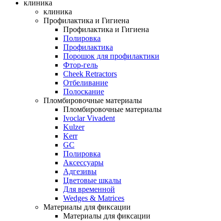
клиника
клиника
Профилактика и Гигиена
Профилактика и Гигиена
Полировка
Профилактика
Порошок для профилактики
Фтор-гель
Cheek Retractors
Отбеливание
Полоскание
Пломбировочные материалы
Пломбировочные материалы
Ivoclar Vivadent
Kulzer
Kerr
GC
Полировка
Аксессуары
Адгезивы
Цветовые шкалы
Для временной
Wedges & Matrices
Материалы для фиксации
Материалы для фиксации