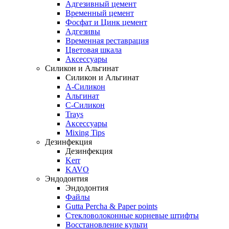
Адгезивный цемент
Временный цемент
Фосфат и Цинк цемент
Адгезивы
Временная реставрация
Цветовая шкала
Аксессуары
Силикон и Альгинат
Силикон и Альгинат
A-Силикон
Альгинат
C-Силикон
Trays
Аксессуары
Mixing Tips
Дезинфекция
Дезинфекция
Kerr
KAVO
Эндодонтия
Эндодонтия
Файлы
Gutta Percha & Paper points
Стекловолоконные корневые штифты
Восстановление культи