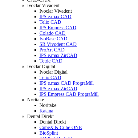
Ivoclar Vivadent
Ivoclar Vivadent
IPS e.max CAD
Telio CAD
IPS Empress CAD
Colado CAD
IvoBase CAD
SR Vivodent CAD
ProArt CAD
IPS e.max ZirCAD
Tetric CAD
Ivoclar Digital
Ivoclar Digital
Telio CAD
IPS e.max CAD PrograMill
IPS e.max ZirCAD
IPS Empress CAD PrograMill
Noritake
Noritake
Katana
Dental Direkt
Dental Direkt
CubeX & Cube ONE
BioSplint