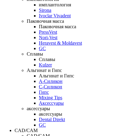
имплантология
Sirona
Ivoclar Vivadent
Паковочная масса
Паковочная масса
PressVest
Nori-Vest
Heravest & Moldavest
GC
Сплавы
Сплавы
Kulzer
Альгинат и Гипс
Альгинат и Гипс
A-Силикон
C-Силикон
Гипс
Mixing Tips
Аксессуары
аксессуары
аксессуары
Dental Direkt
GC
CAD/CAM
CAD/CAM