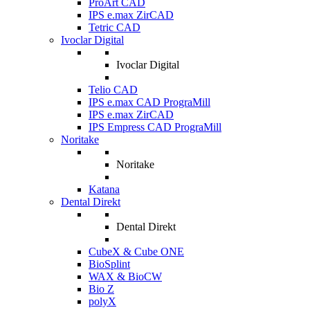
ProArt CAD
IPS e.max ZirCAD
Tetric CAD
Ivoclar Digital
Ivoclar Digital
Telio CAD
IPS e.max CAD PrograMill
IPS e.max ZirCAD
IPS Empress CAD PrograMill
Noritake
Noritake
Katana
Dental Direkt
Dental Direkt
CubeX & Cube ONE
BioSplint
WAX & BioCW
Bio Z
polyX