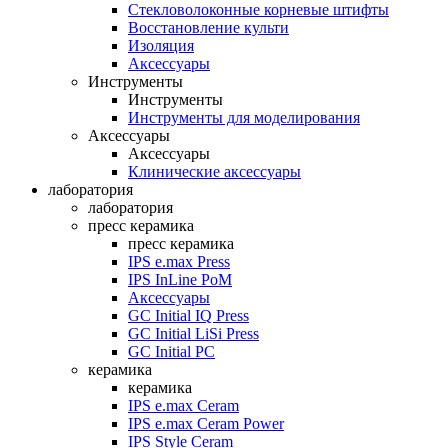
Стекловолоконные корневые штифты
Восстановление культи
Изоляция
Аксессуары
Инструменты
Инструменты
Инструменты для моделирования
Аксессуары
Аксессуары
Клинические аксессуары
лаборатория
лаборатория
пресс керамика
пресс керамика
IPS e.max Press
IPS InLine PoM
Аксессуары
GC Initial IQ Press
GC Initial LiSi Press
GC Initial PC
керамика
керамика
IPS e.max Ceram
IPS e.max Ceram Power
IPS Style Ceram