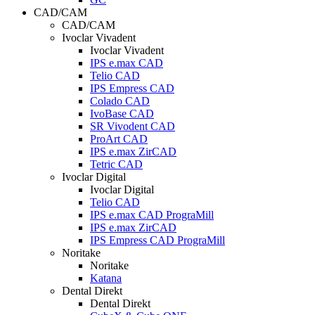
CAD/CAM
CAD/CAM
Ivoclar Vivadent
Ivoclar Vivadent
IPS e.max CAD
Telio CAD
IPS Empress CAD
Colado CAD
IvoBase CAD
SR Vivodent CAD
ProArt CAD
IPS e.max ZirCAD
Tetric CAD
Ivoclar Digital
Ivoclar Digital
Telio CAD
IPS e.max CAD PrograMill
IPS e.max ZirCAD
IPS Empress CAD PrograMill
Noritake
Noritake
Katana
Dental Direkt
Dental Direkt