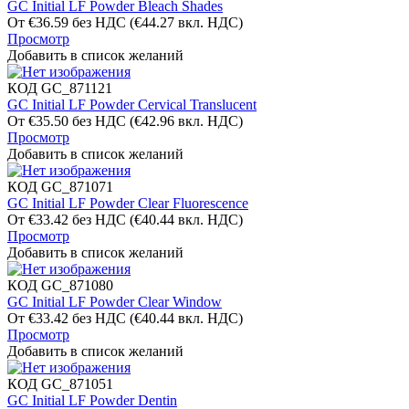
GC Initial LF Powder Bleach Shades
От
€
36.59
без НДС
(
€
44.27
вкл. НДС)
Просмотр
Добавить в список желаний
КОД
GC_871121
GC Initial LF Powder Cervical Translucent
От
€
35.50
без НДС
(
€
42.96
вкл. НДС)
Просмотр
Добавить в список желаний
КОД
GC_871071
GC Initial LF Powder Clear Fluorescence
От
€
33.42
без НДС
(
€
40.44
вкл. НДС)
Просмотр
Добавить в список желаний
КОД
GC_871080
GC Initial LF Powder Clear Window
От
€
33.42
без НДС
(
€
40.44
вкл. НДС)
Просмотр
Добавить в список желаний
КОД
GC_871051
GC Initial LF Powder Dentin