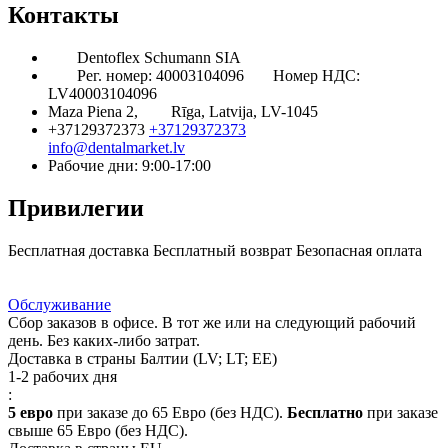
Контакты
Dentoflex Schumann SIA
Рег. номер: 40003104096
Номер НДС:
LV40003104096
Maza Piena 2,
Rīga, Latvija, LV-1045
+37129372373
+37129372373
info@dentalmarket.lv
Рабочие дни: 9:00-17:00
Привилегии
Бесплатная доставка
Бесплатный возврат
Безопасная оплата
Ответ на Ваш вопрос
Программа Лояльности
Доставка
Обслуживание
Сбор заказов в офисе. В тот же или на следующий рабочий
день. Без каких-либо затрат.
Доставка в страны Балтии (LV; LT; EE)
1-2 рабочих дня
:
5 евро
при заказе до 65 Евро (без НДС).
Бесплатно
при заказе
свыше 65 Евро (без НДС).