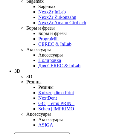
Sagemax
Sagemax
NexxZr InLab
NexxZr Zirkonzahn
NexxZr Amann Girrbach
Боры и фрезы
Боры и фрезы
PrograMill
CEREC & InLab
Аксессуары
Аксессуары
Полировка
Для CEREC & InLab
3D
3D
Резины
Резины
Kulzer | dima Print
NextDent
GC | Temp PRINT
Scheu | IMPRIMO
Аксессуары
Аксессуары
ASIGA