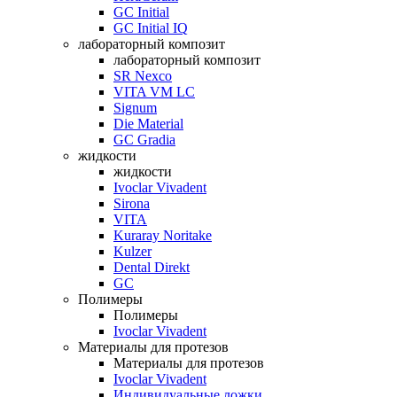
GC Initial
GC Initial IQ
лабораторный композит
лабораторный композит
SR Nexco
VITA VM LC
Signum
Die Material
GC Gradia
жидкости
жидкости
Ivoclar Vivadent
Sirona
VITA
Kuraray Noritake
Kulzer
Dental Direkt
GC
Полимеры
Полимеры
Ivoclar Vivadent
Материалы для протезов
Материалы для протезов
Ivoclar Vivadent
Индивидуальные ложки