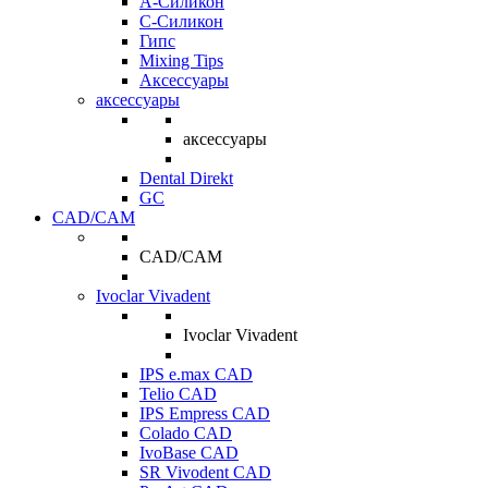
A-Силикон
C-Силикон
Гипс
Mixing Tips
Аксессуары
аксессуары
аксессуары
Dental Direkt
GC
CAD/CAM
CAD/CAM
Ivoclar Vivadent
Ivoclar Vivadent
IPS e.max CAD
Telio CAD
IPS Empress CAD
Colado CAD
IvoBase CAD
SR Vivodent CAD