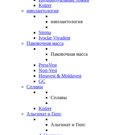
Kulzer
имплантология
имплантология
Sirona
Ivoclar Vivadent
Паковочная масса
Паковочная масса
PressVest
Nori-Vest
Heravest & Moldavest
GC
Сплавы
Сплавы
Kulzer
Альгинат и Гипс
Альгинат и Гипс