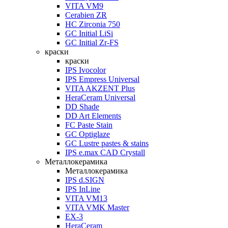
VITA VM9
Cerabien ZR
HC Zirconia 750
GC Initial LiSi
GC Initial Zr-FS
краски
краски
IPS Ivocolor
IPS Empress Universal
VITA AKZENT Plus
HeraCeram Universal
DD Shade
DD Art Elements
FC Paste Stain
GC Optiglaze
GC Lustre pastes & stains
IPS e.max CAD Crystall
Металлокерамика
Металлокерамика
IPS d.SIGN
IPS InLine
VITA VM13
VITA VMK Master
EX-3
HeraCeram