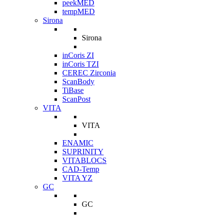
peekMED
tempMED
Sirona
Sirona
inCoris ZI
inCoris TZI
CEREC Zirconia
ScanBody
TiBase
ScanPost
VITA
VITA
ENAMIC
SUPRINITY
VITABLOCS
CAD-Temp
VITA YZ
GC
GC