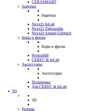
CERASMART
Sagemax
Sagemax
NexxZr InLab
NexxZr Zirkonzahn
NexxZr Amann Girrbach
Боры и фрезы
Боры и фрезы
PrograMill
CEREC & InLab
Аксессуары
Аксессуары
Полировка
Для CEREC & InLab
3D
3D
Резины