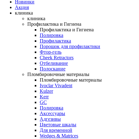
Новинки
Акция
клиника
клиника
Профилактика и Гигиена
Профилактика и Гигиена
Полировка
Профилактика
Порошок для профилактики
Фтор-гель
Cheek Retractors
Отбеливание
Полоскание
Пломбировочные материалы
Пломбировочные материалы
Ivoclar Vivadent
Kulzer
Kerr
GC
Полировка
Аксессуары
Адгезивы
Цветовые шкалы
Для временной
Wedges & Matrices