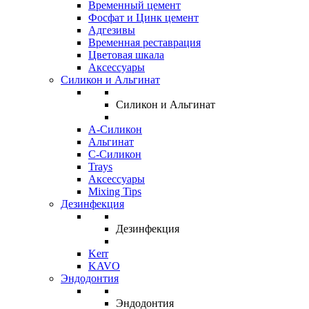
Временный цемент
Фосфат и Цинк цемент
Адгезивы
Временная реставрация
Цветовая шкала
Аксессуары
Силикон и Альгинат
Силикон и Альгинат
A-Силикон
Альгинат
C-Силикон
Trays
Аксессуары
Mixing Tips
Дезинфекция
Дезинфекция
Kerr
KAVO
Эндодонтия
Эндодонтия