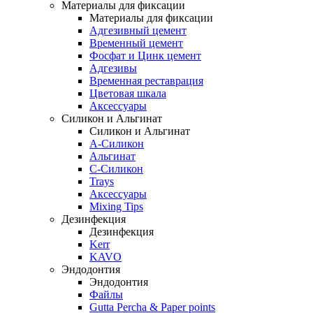
Материалы для фиксации
Материалы для фиксации
Адгезивный цемент
Временный цемент
Фосфат и Цинк цемент
Адгезивы
Временная реставрация
Цветовая шкала
Аксессуары
Силикон и Альгинат
Силикон и Альгинат
A-Силикон
Альгинат
C-Силикон
Trays
Аксессуары
Mixing Tips
Дезинфекция
Дезинфекция
Kerr
KAVO
Эндодонтия
Эндодонтия
Файлы
Gutta Percha & Paper points