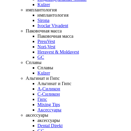
Kulzer
имплантология
имплантология
Sirona
Ivoclar Vivadent
Паковочная масса
Паковочная масса
PressVest
Nori-Vest
Heravest & Moldavest
GC
Сплавы
Сплавы
Kulzer
Альгинат и Гипс
Альгинат и Гипс
A-Силикон
C-Силикон
Гипс
Mixing Tips
Аксессуары
аксессуары
аксессуары
Dental Direkt
GC