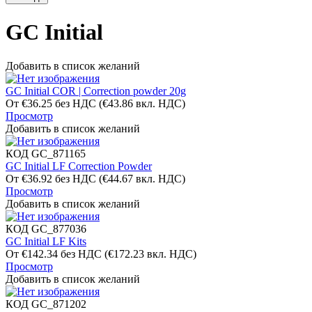
GC Initial
Добавить в список желаний
GC Initial COR | Correction powder 20g
От
€
36.25
без НДС
(
€
43.86
вкл. НДС)
Просмотр
Добавить в список желаний
КОД
GC_871165
GC Initial LF Correction Powder
От
€
36.92
без НДС
(
€
44.67
вкл. НДС)
Просмотр
Добавить в список желаний
КОД
GC_877036
GC Initial LF Kits
От
€
142.34
без НДС
(
€
172.23
вкл. НДС)
Просмотр
Добавить в список желаний
КОД
GC_871202