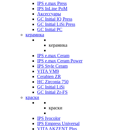
IPS e.max Press
IPS InLine PoM
Аксессуары
GC Initial IQ Press
GC Initial LiSi Press
GC Initial PC
керамика
керамика
IPS e.max Ceram
IPS e.max Ceram Power
IPS Style Ceram
VITA VM9
Cerabien ZR
HC Zirconia 750
GC Initial LiSi
GC Initial Zr-FS
краски
краски
IPS Ivocolor
IPS Empress Universal
VITA AKZENT Plus