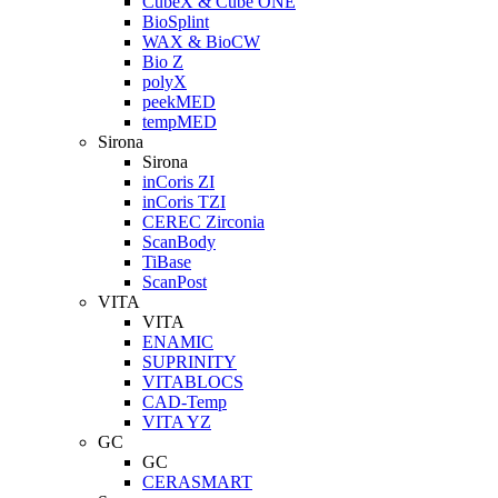
CubeX & Cube ONE
BioSplint
WAX & BioCW
Bio Z
polyX
peekMED
tempMED
Sirona
Sirona
inCoris ZI
inCoris TZI
CEREC Zirconia
ScanBody
TiBase
ScanPost
VITA
VITA
ENAMIC
SUPRINITY
VITABLOCS
CAD-Temp
VITA YZ
GC
GC
CERASMART