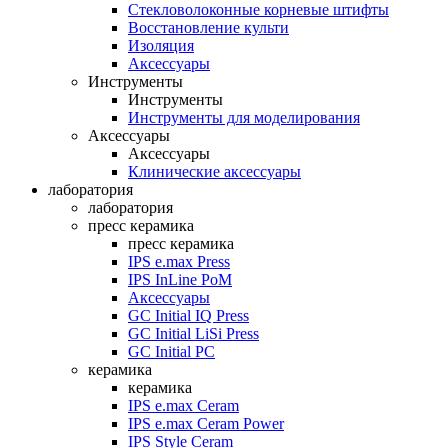
Стекловолоконные корневые штифты
Восстановление культи
Изоляция
Аксессуары
Инструменты
Инструменты
Инструменты для моделирования
Аксессуары
Аксессуары
Клинические аксессуары
лаборатория
лаборатория
пресс керамика
пресс керамика
IPS e.max Press
IPS InLine PoM
Аксессуары
GC Initial IQ Press
GC Initial LiSi Press
GC Initial PC
керамика
керамика
IPS e.max Ceram
IPS e.max Ceram Power
IPS Style Ceram