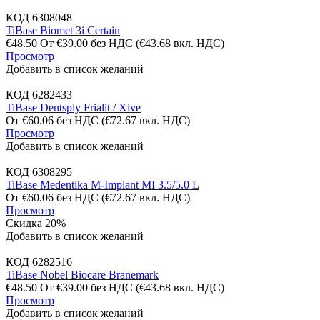
КОД
6308048
TiBase Biomet 3i Certain
€
48.50
От
€
39.00
без НДС
(
€
43.68
вкл. НДС)
Просмотр
Добавить в список желаний
КОД
6282433
TiBase Dentsply Frialit / Xive
От
€
60.06
без НДС
(
€
72.67
вкл. НДС)
Просмотр
Добавить в список желаний
КОД
6308295
TiBase Medentika M-Implant MI 3.5/5.0 L
От
€
60.06
без НДС
(
€
72.67
вкл. НДС)
Просмотр
Скидка 20%
Добавить в список желаний
КОД
6282516
TiBase Nobel Biocare Branemark
€
48.50
От
€
39.00
без НДС
(
€
43.68
вкл. НДС)
Просмотр
Добавить в список желаний