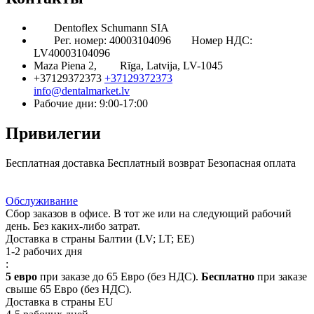
Dentoflex Schumann SIA
Рег. номер: 40003104096
Номер НДС:
LV40003104096
Maza Piena 2,
Rīga, Latvija, LV-1045
+37129372373
+37129372373
info@dentalmarket.lv
Рабочие дни: 9:00-17:00
Привилегии
Бесплатная доставка
Бесплатный возврат
Безопасная оплата
Ответ на Ваш вопрос
Программа Лояльности
Доставка
Обслуживание
Сбор заказов в офисе. В тот же или на следующий рабочий
день. Без каких-либо затрат.
Доставка в страны Балтии (LV; LT; EE)
1-2 рабочих дня
:
5 евро
при заказе до 65 Евро (без НДС).
Бесплатно
при заказе
свыше 65 Евро (без НДС).
Доставка в страны EU