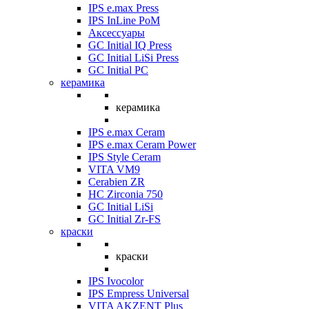
IPS e.max Press
IPS InLine PoM
Аксессуары
GC Initial IQ Press
GC Initial LiSi Press
GC Initial PC
керамика
керамика
IPS e.max Ceram
IPS e.max Ceram Power
IPS Style Ceram
VITA VM9
Cerabien ZR
HC Zirconia 750
GC Initial LiSi
GC Initial Zr-FS
краски
краски
IPS Ivocolor
IPS Empress Universal
VITA AKZENT Plus