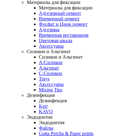
Материалы для фиксации
Материалы для фиксации
Адгезивный цемент
Временный цемент
Фосфат и Цинк цемент
Адгезивы
Временная реставрация
Цветовая шкала
Аксессуары
Силикон и Альгинат
Силикон и Альгинат
A-Силикон
Альгинат
C-Силикон
Trays
Аксессуары
Mixing Tips
Дезинфекция
Дезинфекция
Kerr
KAVO
Эндодонтия
Эндодонтия
Файлы
Gutta Percha & Paper points