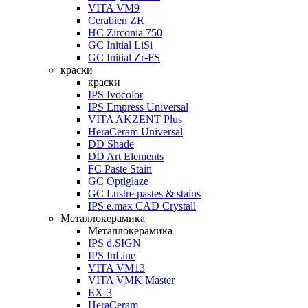
VITA VM9
Cerabien ZR
HC Zirconia 750
GC Initial LiSi
GC Initial Zr-FS
краски
краски
IPS Ivocolor
IPS Empress Universal
VITA AKZENT Plus
HeraCeram Universal
DD Shade
DD Art Elements
FC Paste Stain
GC Optiglaze
GC Lustre pastes & stains
IPS e.max CAD Crystall
Металлокерамика
Металлокерамика
IPS d.SIGN
IPS InLine
VITA VM13
VITA VMK Master
EX-3
HeraCeram