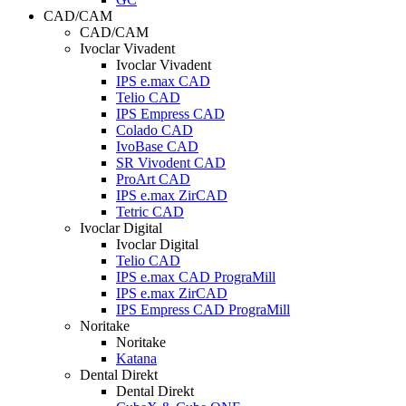
CAD/CAM
CAD/CAM
Ivoclar Vivadent
Ivoclar Vivadent
IPS e.max CAD
Telio CAD
IPS Empress CAD
Colado CAD
IvoBase CAD
SR Vivodent CAD
ProArt CAD
IPS e.max ZirCAD
Tetric CAD
Ivoclar Digital
Ivoclar Digital
Telio CAD
IPS e.max CAD PrograMill
IPS e.max ZirCAD
IPS Empress CAD PrograMill
Noritake
Noritake
Katana
Dental Direkt
Dental Direkt