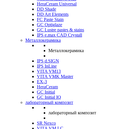
HeraCeram Universal
DD Shade
DD Art Elements
FC Paste Stain
GC Optiglaze
GC Lustre pastes & stains
IPS e.max CAD Crystall
Металлокерамика
Металлокерамика
IPS d.SIGN
IPS InLine
VITA VM13
VITA VMK Master
EX-3
HeraCeram
GC Initial
GC Initial IQ
лабораторный композит
лабораторный композит
SR Nexco
VITA VM LC