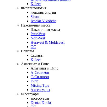
Kulzer
имплантология
имплантология
Sirona
Ivoclar Vivadent
Паковочная масса
Паковочная масса
PressVest
Nori-Vest
Heravest & Moldavest
GC
Сплавы
Сплавы
Kulzer
Альгинат и Гипс
Альгинат и Гипс
A-Силикон
C-Силикон
Гипс
Mixing Tips
Аксессуары
аксессуары
аксессуары
Dental Direkt
GC