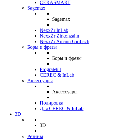
CERASMART
Sagemax
Sagemax
NexxZr InLab
NexxZr Zirkonzahn
NexxZr Amann Girrbach
Боры и фрезы
Боры и фрезы
PrograMill
CEREC & InLab
Аксессуары
Аксессуары
Полировка
Для CEREC & InLab
3D
3D
Резины