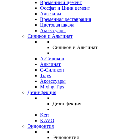
Временный цемент
Фосфат и Цинк цемент
Адгезивы
Временная реставрация
Цветовая шкала
Аксессуары
Силикон и Альгинат
Силикон и Альгинат
A-Силикон
Альгинат
C-Силикон
Trays
Аксессуары
Mixing Tips
Дезинфекция
Дезинфекция
Kerr
KAVO
Эндодонтия
Эндодонтия