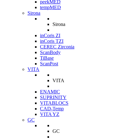
peekMED
tempMED
Sirona
Sirona
inCoris ZI
inCoris TZI
CEREC Zirconia
ScanBody
TiBase
ScanPost
VITA
VITA
ENAMIC
SUPRINITY
VITABLOCS
CAD-Temp
VITA YZ
GC
GC