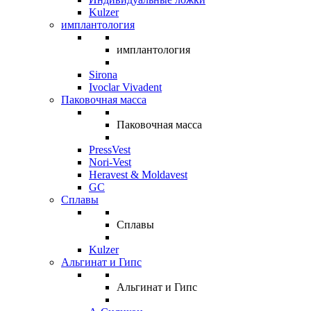
Kulzer
имплантология
имплантология
Sirona
Ivoclar Vivadent
Паковочная масса
Паковочная масса
PressVest
Nori-Vest
Heravest & Moldavest
GC
Сплавы
Сплавы
Kulzer
Альгинат и Гипс
Альгинат и Гипс