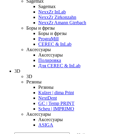
Sagemax
Sagemax
NexxZr InLab
NexxZr Zirkonzahn
NexxZr Amann Girrbach
Боры и фрезы
Боры и фрезы
PrograMill
CEREC & InLab
Аксессуары
Аксессуары
Полировка
Для CEREC & InLab
3D
3D
Резины
Резины
Kulzer | dima Print
NextDent
GC | Temp PRINT
Scheu | IMPRIMO
Аксессуары
Аксессуары
ASIGA