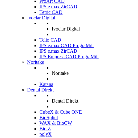
ProArt CAD
IPS e.max ZirCAD
Tetric CAD
Ivoclar Digital
Ivoclar Digital
Telio CAD
IPS e.max CAD PrograMill
IPS e.max ZirCAD
IPS Empress CAD PrograMill
Noritake
Noritake
Katana
Dental Direkt
Dental Direkt
CubeX & Cube ONE
BioSplint
WAX & BioCW
Bio Z
polyX