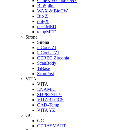
CubeX & Cube ONE
BioSplint
WAX & BioCW
Bio Z
polyX
peekMED
tempMED
Sirona
Sirona
inCoris ZI
inCoris TZI
CEREC Zirconia
ScanBody
TiBase
ScanPost
VITA
VITA
ENAMIC
SUPRINITY
VITABLOCS
CAD-Temp
VITA YZ
GC
GC
CERASMART