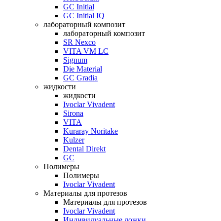
GC Initial
GC Initial IQ
лабораторный композит
лабораторный композит
SR Nexco
VITA VM LC
Signum
Die Material
GC Gradia
жидкости
жидкости
Ivoclar Vivadent
Sirona
VITA
Kuraray Noritake
Kulzer
Dental Direkt
GC
Полимеры
Полимеры
Ivoclar Vivadent
Материалы для протезов
Материалы для протезов
Ivoclar Vivadent
Индивидуальные ложки