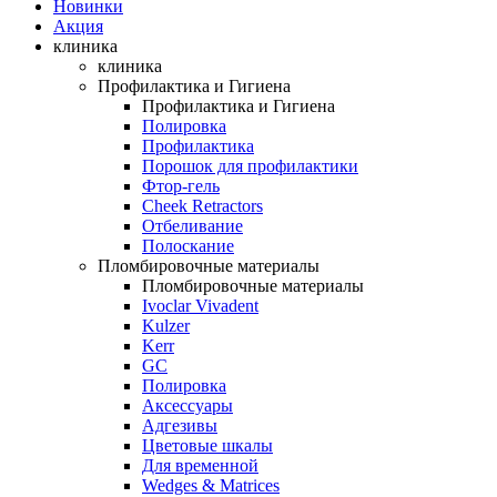
Новинки
Акция
клиника
клиника
Профилактика и Гигиена
Профилактика и Гигиена
Полировка
Профилактика
Порошок для профилактики
Фтор-гель
Cheek Retractors
Отбеливание
Полоскание
Пломбировочные материалы
Пломбировочные материалы
Ivoclar Vivadent
Kulzer
Kerr
GC
Полировка
Аксессуары
Адгезивы
Цветовые шкалы
Для временной
Wedges & Matrices