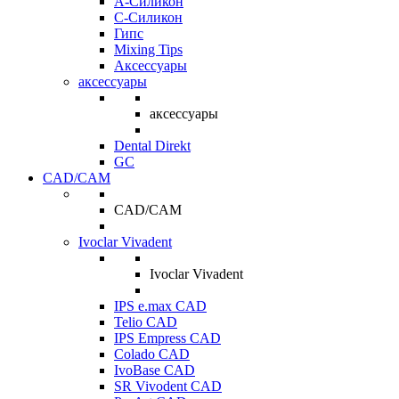
A-Силикон
C-Силикон
Гипс
Mixing Tips
Аксессуары
аксессуары
аксессуары
Dental Direkt
GC
CAD/CAM
CAD/CAM
Ivoclar Vivadent
Ivoclar Vivadent
IPS e.max CAD
Telio CAD
IPS Empress CAD
Colado CAD
IvoBase CAD
SR Vivodent CAD