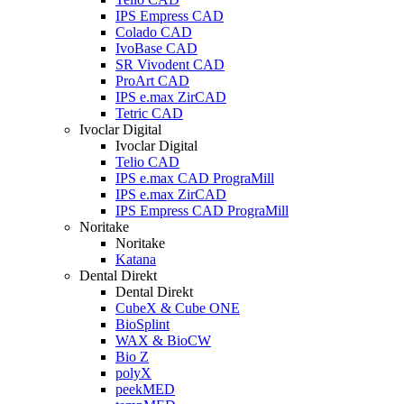
IPS Empress CAD
Colado CAD
IvoBase CAD
SR Vivodent CAD
ProArt CAD
IPS e.max ZirCAD
Tetric CAD
Ivoclar Digital
Ivoclar Digital
Telio CAD
IPS e.max CAD PrograMill
IPS e.max ZirCAD
IPS Empress CAD PrograMill
Noritake
Noritake
Katana
Dental Direkt
Dental Direkt
CubeX & Cube ONE
BioSplint
WAX & BioCW
Bio Z
polyX
peekMED