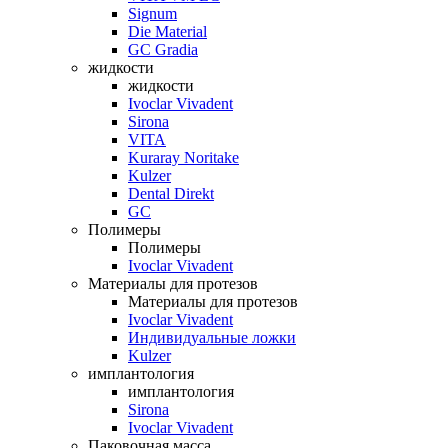
Signum
Die Material
GC Gradia
жидкости
жидкости
Ivoclar Vivadent
Sirona
VITA
Kuraray Noritake
Kulzer
Dental Direkt
GC
Полимеры
Полимеры
Ivoclar Vivadent
Материалы для протезов
Материалы для протезов
Ivoclar Vivadent
Индивидуальные ложки
Kulzer
имплантология
имплантология
Sirona
Ivoclar Vivadent
Паковочная масса