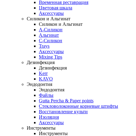
Временная реставрация
Цветовая шкала
Аксессуары
Силикон и Альгинат
Силикон и Альгинат
A-Силикон
Альгинат
C-Силикон
Trays
Аксессуары
Mixing Tips
Дезинфекция
Дезинфекция
Kerr
KAVO
Эндодонтия
Эндодонтия
Файлы
Gutta Percha & Paper points
Стекловолоконные корневые штифты
Восстановление культи
Изоляция
Аксессуары
Инструменты
Инструменты