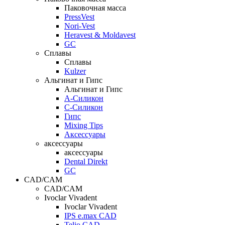
Паковочная масса
PressVest
Nori-Vest
Heravest & Moldavest
GC
Сплавы
Сплавы
Kulzer
Альгинат и Гипс
Альгинат и Гипс
A-Силикон
C-Силикон
Гипс
Mixing Tips
Аксессуары
аксессуары
аксессуары
Dental Direkt
GC
CAD/CAM
CAD/CAM
Ivoclar Vivadent
Ivoclar Vivadent
IPS e.max CAD
Telio CAD