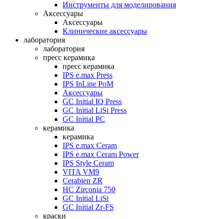
Инструменты для моделирования
Аксессуары
Аксессуары
Клинические аксессуары
лаборатория
лаборатория
пресс керамика
пресс керамика
IPS e.max Press
IPS InLine PoM
Аксессуары
GC Initial IQ Press
GC Initial LiSi Press
GC Initial PC
керамика
керамика
IPS e.max Ceram
IPS e.max Ceram Power
IPS Style Ceram
VITA VM9
Cerabien ZR
HC Zirconia 750
GC Initial LiSi
GC Initial Zr-FS
краски