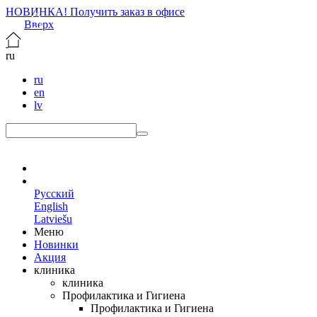
НОВИНКА! Получить заказ в офисе
Вверх
ru
ru
en
lv
ru
Русский
English
Latviešu
Меню
Новинки
Акция
клиника
клиника
Профилактика и Гигиена
Профилактика и Гигиена