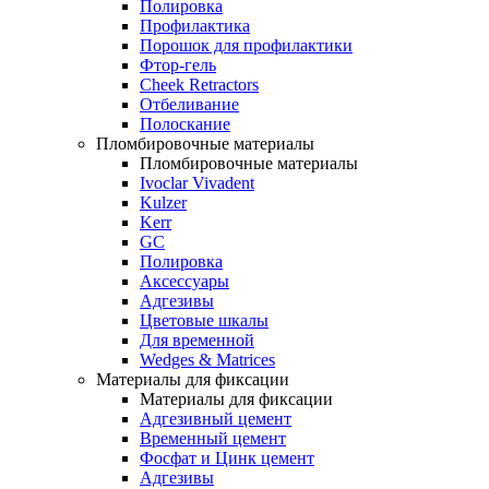
Полировка
Профилактика
Порошок для профилактики
Фтор-гель
Cheek Retractors
Отбеливание
Полоскание
Пломбировочные материалы
Пломбировочные материалы
Ivoclar Vivadent
Kulzer
Kerr
GC
Полировка
Аксессуары
Адгезивы
Цветовые шкалы
Для временной
Wedges & Matrices
Материалы для фиксации
Материалы для фиксации
Адгезивный цемент
Временный цемент
Фосфат и Цинк цемент
Адгезивы