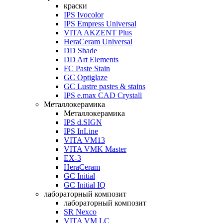
краски
IPS Ivocolor
IPS Empress Universal
VITA AKZENT Plus
HeraCeram Universal
DD Shade
DD Art Elements
FC Paste Stain
GC Optiglaze
GC Lustre pastes & stains
IPS e.max CAD Crystall
Металлокерамика
Металлокерамика
IPS d.SIGN
IPS InLine
VITA VM13
VITA VMK Master
EX-3
HeraCeram
GC Initial
GC Initial IQ
лабораторный композит
лабораторный композит
SR Nexco
VITA VM LC