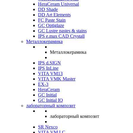
HeraCeram Universal
DD Shade
DD Art Elements
FC Paste Stain
GC Optiglaze
GC Lustre pastes & stains
IPS e.max CAD Crystall
Металлокерамика
Металлокерамика
IPS d.SIGN
IPS InLine
VITA VM13
VITA VMK Master
EX-3
HeraCeram
GC Initial
GC Initial IQ
лабораторный композит
лабораторный композит
SR Nexco
VITA VM LC