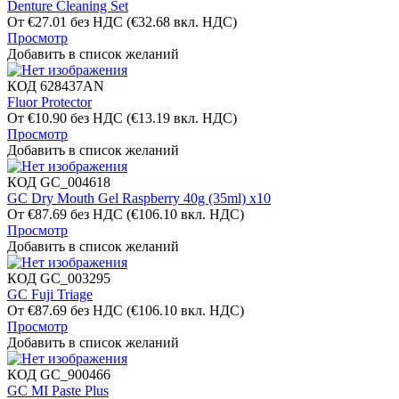
Denture Cleaning Set
От
€
27.01
без НДС
(
€
32.68
вкл. НДС)
Просмотр
Добавить в список желаний
КОД
628437AN
Fluor Protector
От
€
10.90
без НДС
(
€
13.19
вкл. НДС)
Просмотр
Добавить в список желаний
КОД
GC_004618
GC Dry Mouth Gel Raspberry 40g (35ml) x10
От
€
87.69
без НДС
(
€
106.10
вкл. НДС)
Просмотр
Добавить в список желаний
КОД
GC_003295
GC Fuji Triage
От
€
87.69
без НДС
(
€
106.10
вкл. НДС)
Просмотр
Добавить в список желаний
КОД
GC_900466
GC MI Paste Plus