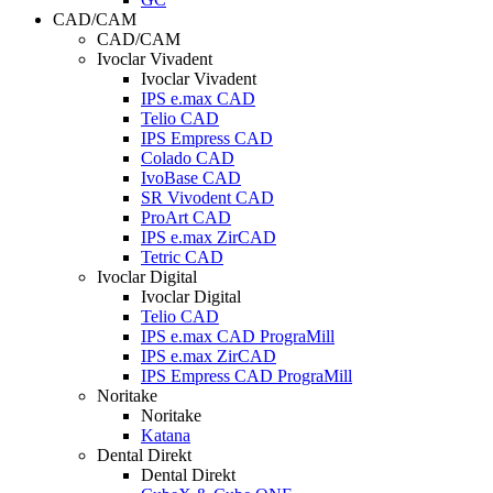
CAD/CAM
CAD/CAM
Ivoclar Vivadent
Ivoclar Vivadent
IPS e.max CAD
Telio CAD
IPS Empress CAD
Colado CAD
IvoBase CAD
SR Vivodent CAD
ProArt CAD
IPS e.max ZirCAD
Tetric CAD
Ivoclar Digital
Ivoclar Digital
Telio CAD
IPS e.max CAD PrograMill
IPS e.max ZirCAD
IPS Empress CAD PrograMill
Noritake
Noritake
Katana
Dental Direkt
Dental Direkt