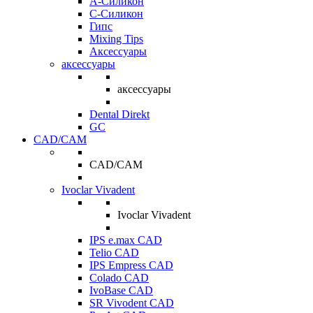
A-Силикон
C-Силикон
Гипс
Mixing Tips
Аксессуары
аксессуары
аксессуары
Dental Direkt
GC
CAD/CAM
CAD/CAM
Ivoclar Vivadent
Ivoclar Vivadent
IPS e.max CAD
Telio CAD
IPS Empress CAD
Colado CAD
IvoBase CAD
SR Vivodent CAD