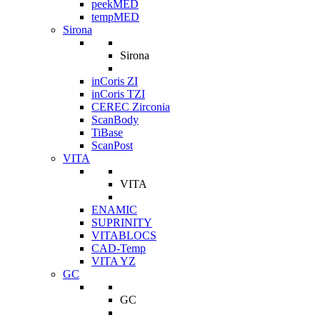
peekMED
tempMED
Sirona
Sirona
inCoris ZI
inCoris TZI
CEREC Zirconia
ScanBody
TiBase
ScanPost
VITA
VITA
ENAMIC
SUPRINITY
VITABLOCS
CAD-Temp
VITA YZ
GC
GC