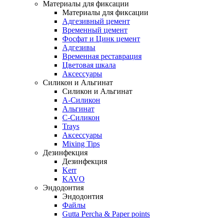
Материалы для фиксации
Материалы для фиксации
Адгезивный цемент
Временный цемент
Фосфат и Цинк цемент
Адгезивы
Временная реставрация
Цветовая шкала
Аксессуары
Силикон и Альгинат
Силикон и Альгинат
A-Силикон
Альгинат
C-Силикон
Trays
Аксессуары
Mixing Tips
Дезинфекция
Дезинфекция
Kerr
KAVO
Эндодонтия
Эндодонтия
Файлы
Gutta Percha & Paper points