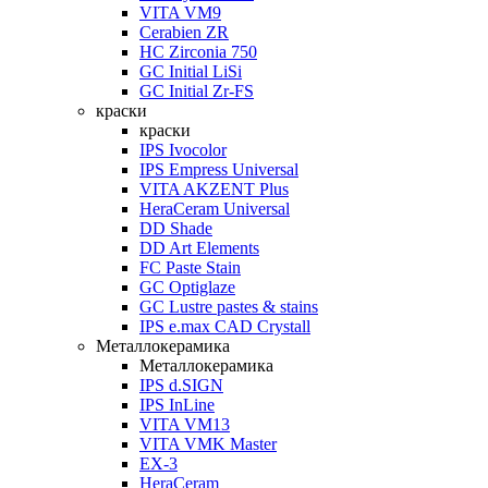
VITA VM9
Cerabien ZR
HC Zirconia 750
GC Initial LiSi
GC Initial Zr-FS
краски
краски
IPS Ivocolor
IPS Empress Universal
VITA AKZENT Plus
HeraCeram Universal
DD Shade
DD Art Elements
FC Paste Stain
GC Optiglaze
GC Lustre pastes & stains
IPS e.max CAD Crystall
Металлокерамика
Металлокерамика
IPS d.SIGN
IPS InLine
VITA VM13
VITA VMK Master
EX-3
HeraCeram