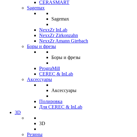
CERASMART
Sagemax
Sagemax
NexxZr InLab
NexxZr Zirkonzahn
NexxZr Amann Girrbach
Боры и фрезы
Боры и фрезы
PrograMill
CEREC & InLab
Аксессуары
Аксессуары
Полировка
Для CEREC & InLab
3D
3D
Резины