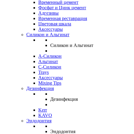
Временный цемент
Фосфат и Цинк цемент
Адгезивы
Временная реставрация
Цветовая шкала
Аксессуары
Силикон и Альгинат
Силикон и Альгинат
A-Силикон
Альгинат
C-Силикон
Trays
Аксессуары
Mixing Tips
Дезинфекция
Дезинфекция
Kerr
KAVO
Эндодонтия
Эндодонтия