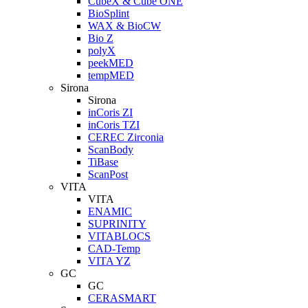
CubeX & Cube ONE
BioSplint
WAX & BioCW
Bio Z
polyX
peekMED
tempMED
Sirona
Sirona
inCoris ZI
inCoris TZI
CEREC Zirconia
ScanBody
TiBase
ScanPost
VITA
VITA
ENAMIC
SUPRINITY
VITABLOCS
CAD-Temp
VITA YZ
GC
GC
CERASMART