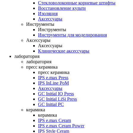
Стекловолоконные корневые штифты
Восстановление культи
Изоляция
Аксессуары
Инструменты
Инструменты
Инструменты для моделирования
Аксессуары
Аксессуары
Клинические аксессуары
лаборатория
лаборатория
пресс керамика
пресс керамика
IPS e.max Press
IPS InLine PoM
Аксессуары
GC Initial IQ Press
GC Initial LiSi Press
GC Initial PC
керамика
керамика
IPS e.max Ceram
IPS e.max Ceram Power
IPS Style Ceram