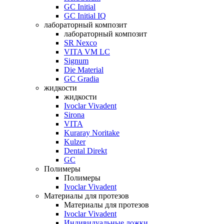
GC Initial
GC Initial IQ
лабораторный композит
лабораторный композит
SR Nexco
VITA VM LC
Signum
Die Material
GC Gradia
жидкости
жидкости
Ivoclar Vivadent
Sirona
VITA
Kuraray Noritake
Kulzer
Dental Direkt
GC
Полимеры
Полимеры
Ivoclar Vivadent
Материалы для протезов
Материалы для протезов
Ivoclar Vivadent
Индивидуальные ложки