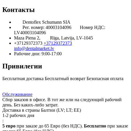
Контакты
Dentoflex Schumann SIA
Рег. номер: 40003104096
Номер НДС:
LV40003104096
Maza Piena 2,
Rīga, Latvija, LV-1045
+37129372373
+37129372373
info@dentalmarket.lv
Рабочие дни: 9:00-17:00
Привилегии
Бесплатная доставка
Бесплатный возврат
Безопасная оплата
Ответ на Ваш вопрос
Программа Лояльности
Доставка
Обслуживание
Сбор заказов в офисе. В тот же или на следующий рабочий
день. Без каких-либо затрат.
Доставка в страны Балтии (LV; LT; EE)
1-2 рабочих дня
:
5 евро
при заказе до 65 Евро (без НДС).
Бесплатно
при заказе