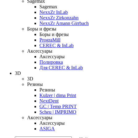
Sagemax
Sagemax
NexxZr InLab
NexxZr Zirkonzahn
NexxZr Amann Girrbach
Боры и фрезы
Боры и фрезы
PrograMill
CEREC & InLab
Аксессуары
Аксессуары
Полировка
Для CEREC & InLab
3D
3D
Резины
Резины
Kulzer | dima Print
NextDent
GC | Temp PRINT
Scheu | IMPRIMO
Аксессуары
Аксессуары
ASIGA