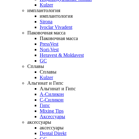
Kulzer
имплантология
имплантология
Sirona
Ivoclar Vivadent
Паковочная масса
Паковочная масса
PressVest
Nori-Vest
Heravest & Moldavest
GC
Сплавы
Сплавы
Kulzer
Альгинат и Гипс
Альгинат и Гипс
A-Силикон
C-Силикон
Гипс
Mixing Tips
Аксессуары
аксессуары
аксессуары
Dental Direkt
GC