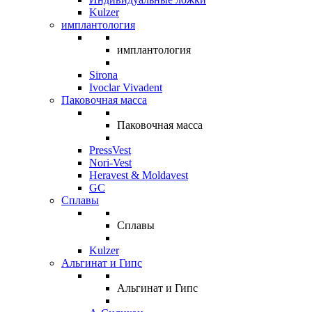
Kulzer
имплантология
имплантология
Sirona
Ivoclar Vivadent
Паковочная масса
Паковочная масса
PressVest
Nori-Vest
Heravest & Moldavest
GC
Сплавы
Сплавы
Kulzer
Альгинат и Гипс
Альгинат и Гипс