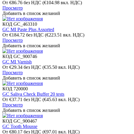
От
€
86.76
без НДС
(
€
104.98
вкл. НДС)
Просмотр
Добавить в список желаний
КОД
GC_463310
GC MI Paste Plus Assorted
От
€
184.72
без НДС
(
€
223.51
вкл. НДС)
Просмотр
Добавить в список желаний
КОД
GC_900746
GC MI Varnish
От
€
29.34
без НДС
(
€
35.50
вкл. НДС)
Просмотр
Добавить в список желаний
КОД
720000
GC Saliva Check Buffer 20 tests
От
€
37.71
без НДС
(
€
45.63
вкл. НДС)
Просмотр
Добавить в список желаний
КОД
GC_900467
GC Tooth Mousse
От
€
80.17
без НДС
(
€
97.01
вкл. НДС)