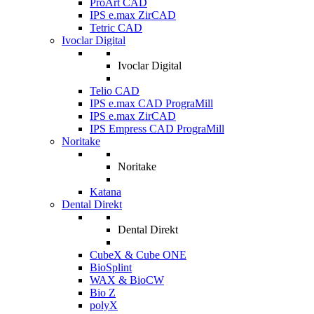
ProArt CAD
IPS e.max ZirCAD
Tetric CAD
Ivoclar Digital
Ivoclar Digital
Telio CAD
IPS e.max CAD PrograMill
IPS e.max ZirCAD
IPS Empress CAD PrograMill
Noritake
Noritake
Katana
Dental Direkt
Dental Direkt
CubeX & Cube ONE
BioSplint
WAX & BioCW
Bio Z
polyX