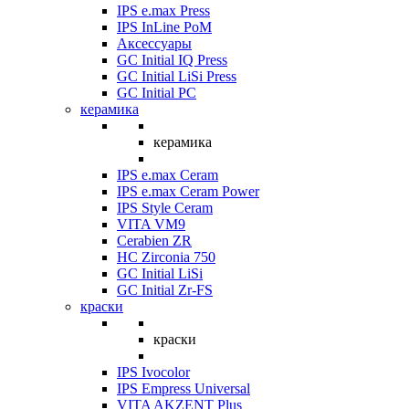
IPS e.max Press
IPS InLine PoM
Аксессуары
GC Initial IQ Press
GC Initial LiSi Press
GC Initial PC
керамика
керамика
IPS e.max Ceram
IPS e.max Ceram Power
IPS Style Ceram
VITA VM9
Cerabien ZR
HC Zirconia 750
GC Initial LiSi
GC Initial Zr-FS
краски
краски
IPS Ivocolor
IPS Empress Universal
VITA AKZENT Plus