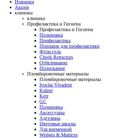
Новинки
Акция
клиника
клиника
Профилактика и Гигиена
Профилактика и Гигиена
Полировка
Профилактика
Порошок для профилактики
Фтор-гель
Cheek Retractors
Отбеливание
Полоскание
Пломбировочные материалы
Пломбировочные материалы
Ivoclar Vivadent
Kulzer
Kerr
GC
Полировка
Аксессуары
Адгезивы
Цветовые шкалы
Для временной
Wedges & Matrices