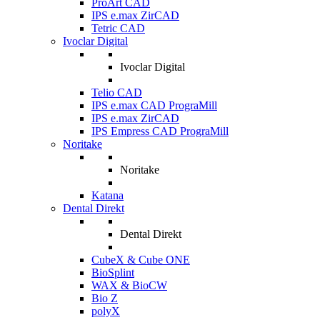
ProArt CAD
IPS e.max ZirCAD
Tetric CAD
Ivoclar Digital
Ivoclar Digital
Telio CAD
IPS e.max CAD PrograMill
IPS e.max ZirCAD
IPS Empress CAD PrograMill
Noritake
Noritake
Katana
Dental Direkt
Dental Direkt
CubeX & Cube ONE
BioSplint
WAX & BioCW
Bio Z
polyX