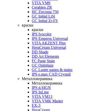
VITA VM9
Cerabien ZR
HC Zirconia 750
GC Initial LiSi
GC Initial Zr-FS
краски
краски
IPS Ivocolor
IPS Empress Universal
VITA AKZENT Plus
HeraCeram Universal
DD Shade
DD Art Elements
FC Paste Stain
GC Optiglaze
GC Lustre pastes & stains
IPS e.max CAD Crystall
Металлокерамика
Металлокерамика
IPS d.SIGN
IPS InLine
VITA VM13
VITA VMK Master
EX-3
HeraCeram