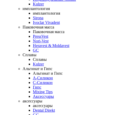
Kulzer
имплантология
имплантология
Sirona
Ivoclar Vivadent
Паковочная масса
Паковочная масса
PressVest
Nori-Vest
Heravest & Moldavest
GC
Сплавы
Сплавы
Kulzer
Альгинат и Гипс
Альгинат и Гипс
A-Силикон
C-Силикон
Гипс
Mixing Tips
Аксессуары
аксессуары
аксессуары
Dental Direkt
GC