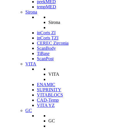
peekMED
tempMED
Sirona
Sirona
inCoris ZI
inCoris TZI
CEREC Zirconia
ScanBody
TiBase
ScanPost
VITA
VITA
ENAMIC
SUPRINITY
VITABLOCS
CAD-Temp
VITA YZ
GC
GC