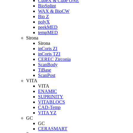
CubeX & Cube ONE
BioSplint
WAX & BioCW
Bio Z
polyX
peekMED
tempMED
Sirona
Sirona
inCoris ZI
inCoris TZI
CEREC Zirconia
ScanBody
TiBase
ScanPost
VITA
VITA
ENAMIC
SUPRINITY
VITABLOCS
CAD-Temp
VITA YZ
GC
GC
CERASMART