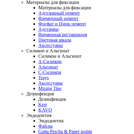
Материалы для фиксации
Материалы для фиксации
Адгезивный цемент
Временный цемент
Фосфат и Цинк цемент
Адгезивы
Временная реставрация
Цветовая шкала
Аксессуары
Силикон и Альгинат
Силикон и Альгинат
A-Силикон
Альгинат
C-Силикон
Trays
Аксессуары
Mixing Tips
Дезинфекция
Дезинфекция
Kerr
KAVO
Эндодонтия
Эндодонтия
Файлы
Gutta Percha & Paper points