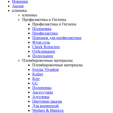
Новинки
Акция
клиника
клиника
Профилактика и Гигиена
Профилактика и Гигиена
Полировка
Профилактика
Порошок для профилактики
Фтор-гель
Cheek Retractors
Отбеливание
Полоскание
Пломбировочные материалы
Пломбировочные материалы
Ivoclar Vivadent
Kulzer
Kerr
GC
Полировка
Аксессуары
Адгезивы
Цветовые шкалы
Для временной
Wedges & Matrices