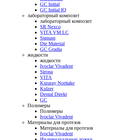
GC Initial
GC Initial IQ
лабораторный композит
лабораторный композит
SR Nexco
VITA VM LC
Signum
Die Material
GC Gradia
жидкости
жидкости
Ivoclar Vivadent
Sirona
VITA
Kuraray Noritake
Kulzer
Dental Direkt
GC
Полимеры
Полимеры
Ivoclar Vivadent
Материалы для протезов
Материалы для протезов
Ivoclar Vivadent
Индивидуальные ложки