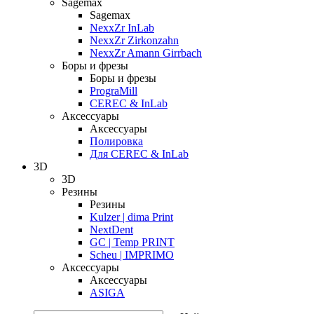
Sagemax
Sagemax
NexxZr InLab
NexxZr Zirkonzahn
NexxZr Amann Girrbach
Боры и фрезы
Боры и фрезы
PrograMill
CEREC & InLab
Аксессуары
Аксессуары
Полировка
Для CEREC & InLab
3D
3D
Резины
Резины
Kulzer | dima Print
NextDent
GC | Temp PRINT
Scheu | IMPRIMO
Аксессуары
Аксессуары
ASIGA