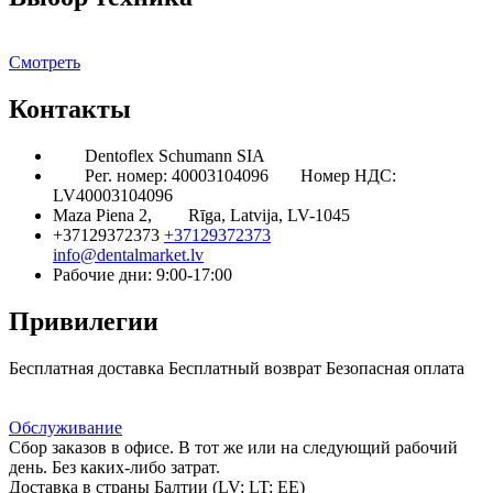
Смотреть
Контакты
Dentoflex Schumann SIA
Рег. номер: 40003104096
Номер НДС:
LV40003104096
Maza Piena 2,
Rīga, Latvija, LV-1045
+37129372373
+37129372373
info@dentalmarket.lv
Рабочие дни: 9:00-17:00
Привилегии
Бесплатная доставка
Бесплатный возврат
Безопасная оплата
Ответ на Ваш вопрос
Программа Лояльности
Доставка
Обслуживание
Сбор заказов в офисе. В тот же или на следующий рабочий
день. Без каких-либо затрат.
Доставка в страны Балтии (LV; LT; EE)