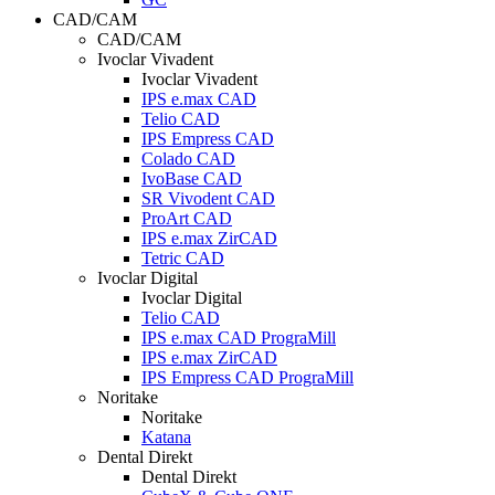
CAD/CAM
CAD/CAM
Ivoclar Vivadent
Ivoclar Vivadent
IPS e.max CAD
Telio CAD
IPS Empress CAD
Colado CAD
IvoBase CAD
SR Vivodent CAD
ProArt CAD
IPS e.max ZirCAD
Tetric CAD
Ivoclar Digital
Ivoclar Digital
Telio CAD
IPS e.max CAD PrograMill
IPS e.max ZirCAD
IPS Empress CAD PrograMill
Noritake
Noritake
Katana
Dental Direkt
Dental Direkt