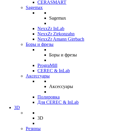
CERASMART
Sagemax
Sagemax
NexxZr InLab
NexxZr Zirkonzahn
NexxZr Amann Girrbach
Боры и фрезы
Боры и фрезы
PrograMill
CEREC & InLab
Аксессуары
Аксессуары
Полировка
Для CEREC & InLab
3D
3D
Резины