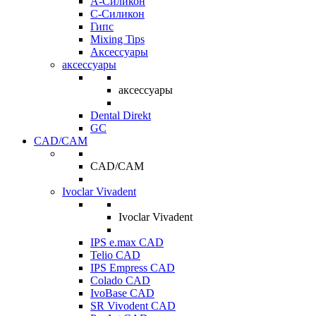
A-Силикон
C-Силикон
Гипс
Mixing Tips
Аксессуары
аксессуары
аксессуары
Dental Direkt
GC
CAD/CAM
CAD/CAM
Ivoclar Vivadent
Ivoclar Vivadent
IPS e.max CAD
Telio CAD
IPS Empress CAD
Colado CAD
IvoBase CAD
SR Vivodent CAD