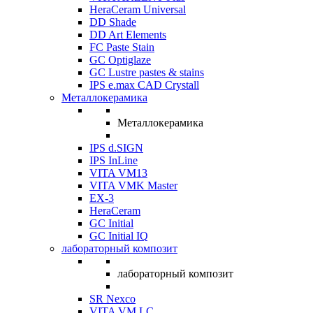
HeraCeram Universal
DD Shade
DD Art Elements
FC Paste Stain
GC Optiglaze
GC Lustre pastes & stains
IPS e.max CAD Crystall
Металлокерамика
Металлокерамика
IPS d.SIGN
IPS InLine
VITA VM13
VITA VMK Master
EX-3
HeraCeram
GC Initial
GC Initial IQ
лабораторный композит
лабораторный композит
SR Nexco
VITA VM LC