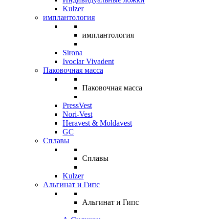
Kulzer
имплантология
имплантология
Sirona
Ivoclar Vivadent
Паковочная масса
Паковочная масса
PressVest
Nori-Vest
Heravest & Moldavest
GC
Сплавы
Сплавы
Kulzer
Альгинат и Гипс
Альгинат и Гипс