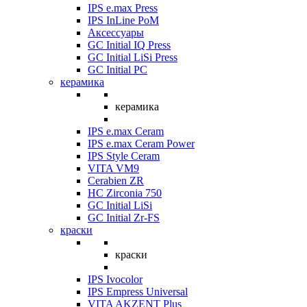
IPS e.max Press
IPS InLine PoM
Аксессуары
GC Initial IQ Press
GC Initial LiSi Press
GC Initial PC
керамика
керамика
IPS e.max Ceram
IPS e.max Ceram Power
IPS Style Ceram
VITA VM9
Cerabien ZR
HC Zirconia 750
GC Initial LiSi
GC Initial Zr-FS
краски
краски
IPS Ivocolor
IPS Empress Universal
VITA AKZENT Plus