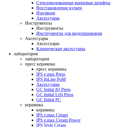
Стекловолоконные корневые штифты
Восстановление культи
Изоляция
Аксессуары
Инструменты
Инструменты
Инструменты для моделирования
Аксессуары
Аксессуары
Клинические аксессуары
лаборатория
лаборатория
пресс керамика
пресс керамика
IPS e.max Press
IPS InLine PoM
Аксессуары
GC Initial IQ Press
GC Initial LiSi Press
GC Initial PC
керамика
керамика
IPS e.max Ceram
IPS e.max Ceram Power
IPS Style Ceram