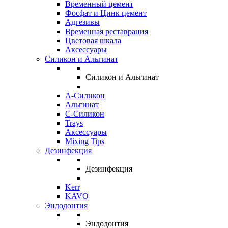
Временный цемент
Фосфат и Цинк цемент
Адгезивы
Временная реставрация
Цветовая шкала
Аксессуары
Силикон и Альгинат
Силикон и Альгинат
A-Силикон
Альгинат
C-Силикон
Trays
Аксессуары
Mixing Tips
Дезинфекция
Дезинфекция
Kerr
KAVO
Эндодонтия
Эндодонтия