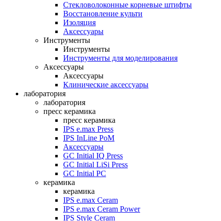
Стекловолоконные корневые штифты
Восстановление культи
Изоляция
Аксессуары
Инструменты
Инструменты
Инструменты для моделирования
Аксессуары
Аксессуары
Клинические аксессуары
лаборатория
лаборатория
пресс керамика
пресс керамика
IPS e.max Press
IPS InLine PoM
Аксессуары
GC Initial IQ Press
GC Initial LiSi Press
GC Initial PC
керамика
керамика
IPS e.max Ceram
IPS e.max Ceram Power
IPS Style Ceram