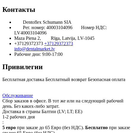
Контакты
Dentoflex Schumann SIA
Рег. номер: 40003104096
Номер НДС:
LV40003104096
Maza Piena 2,
Rīga, Latvija, LV-1045
+37129372373
+37129372373
info@dentalmarket.lv
Рабочие дни: 9:00-17:00
Привилегии
Бесплатная доставка
Бесплатный возврат
Безопасная оплата
Ответ на Ваш вопрос
Программа Лояльности
Доставка
Обслуживание
Сбор заказов в офисе. В тот же или на следующий рабочий
день. Без каких-либо затрат.
Доставка в страны Балтии (LV; LT; EE)
1-2 рабочих дня
:
5 евро
при заказе до 65 Евро (без НДС).
Бесплатно
при заказе
свыше 65 Евро (без НДС).