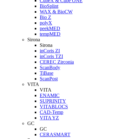
CubeX & Cube ONE
BioSplint
WAX & BioCW
Bio Z
polyX
peekMED
tempMED
Sirona
Sirona
inCoris ZI
inCoris TZI
CEREC Zirconia
ScanBody
TiBase
ScanPost
VITA
VITA
ENAMIC
SUPRINITY
VITABLOCS
CAD-Temp
VITA YZ
GC
GC
CERASMART