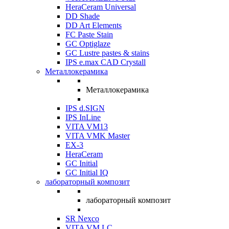
HeraCeram Universal
DD Shade
DD Art Elements
FC Paste Stain
GC Optiglaze
GC Lustre pastes & stains
IPS e.max CAD Crystall
Металлокерамика
Металлокерамика
IPS d.SIGN
IPS InLine
VITA VM13
VITA VMK Master
EX-3
HeraCeram
GC Initial
GC Initial IQ
лабораторный композит
лабораторный композит
SR Nexco
VITA VM LC