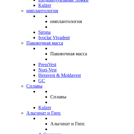
Kulzer
имплантология
имплантология
Sirona
Ivoclar Vivadent
Паковочная масса
Паковочная масса
PressVest
Nori-Vest
Heravest & Moldavest
GC
Сплавы
Сплавы
Kulzer
Альгинат и Гипс
Альгинат и Гипс