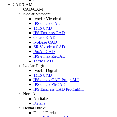
CAD/CAM
CAD/CAM
Ivoclar Vivadent
Ivoclar Vivadent
IPS e.max CAD
Telio CAD
IPS Empress CAD
Colado CAD
IvoBase CAD
SR Vivodent CAD
ProArt CAD
IPS e.max ZirCAD
Tetric CAD
Ivoclar Digital
Ivoclar Digital
Telio CAD
IPS e.max CAD PrograMill
IPS e.max ZirCAD
IPS Empress CAD PrograMill
Noritake
Noritake
Katana
Dental Direkt
Dental Direkt