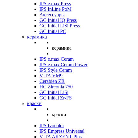
IPS e.max Press
IPS InLine PoM
Аксессуары
GC Initial IQ Press
GC Initial LiSi Press
GC Initial PC
керамика
керамика
IPS e.max Ceram
IPS e.max Ceram Power
IPS Style Ceram
VITA VM9
Cerabien ZR
HC Zirconia 750
GC Initial LiSi
GC Initial Zr-FS
краски
краски
IPS Ivocolor
IPS Empress Universal
VITA AKZENT Plus