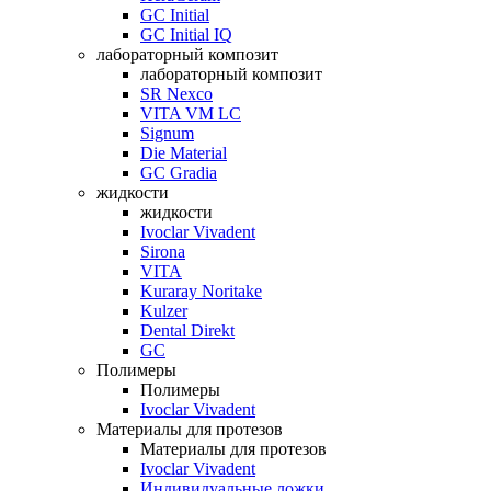
GC Initial
GC Initial IQ
лабораторный композит
лабораторный композит
SR Nexco
VITA VM LC
Signum
Die Material
GC Gradia
жидкости
жидкости
Ivoclar Vivadent
Sirona
VITA
Kuraray Noritake
Kulzer
Dental Direkt
GC
Полимеры
Полимеры
Ivoclar Vivadent
Материалы для протезов
Материалы для протезов
Ivoclar Vivadent
Индивидуальные ложки