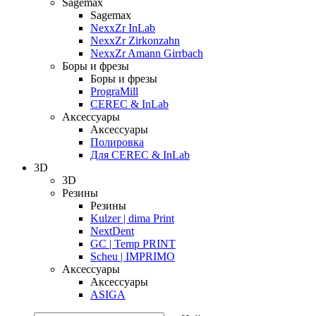
Sagemax
Sagemax
NexxZr InLab
NexxZr Zirkonzahn
NexxZr Amann Girrbach
Боры и фрезы
Боры и фрезы
PrograMill
CEREC & InLab
Аксессуары
Аксессуары
Полировка
Для CEREC & InLab
3D
3D
Резины
Резины
Kulzer | dima Print
NextDent
GC | Temp PRINT
Scheu | IMPRIMO
Аксессуары
Аксессуары
ASIGA