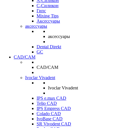
A-Силикон
C-Силикон
Гипс
Mixing Tips
Аксессуары
аксессуары
аксессуары
Dental Direkt
GC
CAD/CAM
CAD/CAM
Ivoclar Vivadent
Ivoclar Vivadent
IPS e.max CAD
Telio CAD
IPS Empress CAD
Colado CAD
IvoBase CAD
SR Vivodent CAD