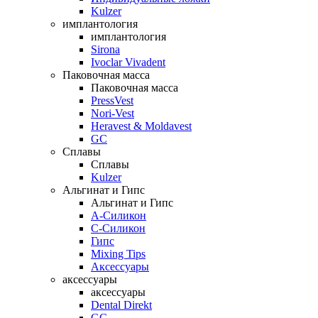
Kulzer
имплантология
имплантология
Sirona
Ivoclar Vivadent
Паковочная масса
Паковочная масса
PressVest
Nori-Vest
Heravest & Moldavest
GC
Сплавы
Сплавы
Kulzer
Альгинат и Гипс
Альгинат и Гипс
A-Силикон
C-Силикон
Гипс
Mixing Tips
Аксессуары
аксессуары
аксессуары
Dental Direkt
GC