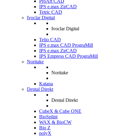
ProArt CAD
IPS e.max ZirCAD
Tetric CAD
Ivoclar Digital
Ivoclar Digital
Telio CAD
IPS e.max CAD PrograMill
IPS e.max ZirCAD
IPS Empress CAD PrograMill
Noritake
Noritake
Katana
Dental Direkt
Dental Direkt
CubeX & Cube ONE
BioSplint
WAX & BioCW
Bio Z
polyX