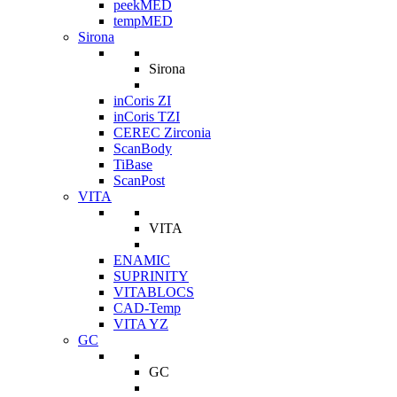
peekMED
tempMED
Sirona
Sirona
inCoris ZI
inCoris TZI
CEREC Zirconia
ScanBody
TiBase
ScanPost
VITA
VITA
ENAMIC
SUPRINITY
VITABLOCS
CAD-Temp
VITA YZ
GC
GC