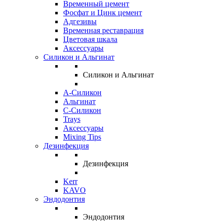
Временный цемент
Фосфат и Цинк цемент
Адгезивы
Временная реставрация
Цветовая шкала
Аксессуары
Силикон и Альгинат
Силикон и Альгинат
A-Силикон
Альгинат
C-Силикон
Trays
Аксессуары
Mixing Tips
Дезинфекция
Дезинфекция
Kerr
KAVO
Эндодонтия
Эндодонтия