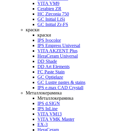
VITA VM9
Cerabien ZR
HC Zirconia 750
GC Initial LiSi
GC Initial Zr-FS
краски
краски
IPS Ivocolor
IPS Empress Universal
VITA AKZENT Plus
HeraCeram Universal
DD Shade
DD Art Elements
FC Paste Stain
GC Optiglaze
GC Lustre pastes & stains
IPS e.max CAD Crystall
Металлокерамика
Металлокерамика
IPS d.SIGN
IPS InLine
VITA VM13
VITA VMK Master
EX-3
HeraCeram