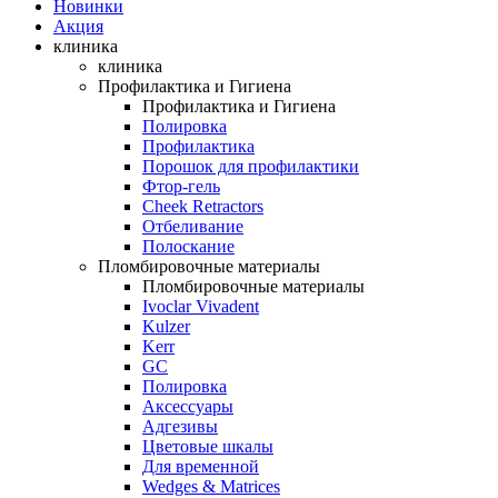
Новинки
Акция
клиника
клиника
Профилактика и Гигиена
Профилактика и Гигиена
Полировка
Профилактика
Порошок для профилактики
Фтор-гель
Cheek Retractors
Отбеливание
Полоскание
Пломбировочные материалы
Пломбировочные материалы
Ivoclar Vivadent
Kulzer
Kerr
GC
Полировка
Аксессуары
Адгезивы
Цветовые шкалы
Для временной
Wedges & Matrices