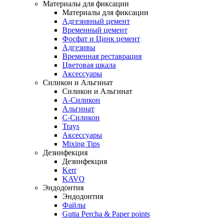
Материалы для фиксации
Материалы для фиксации
Адгезивный цемент
Временный цемент
Фосфат и Цинк цемент
Адгезивы
Временная реставрация
Цветовая шкала
Аксессуары
Силикон и Альгинат
Силикон и Альгинат
A-Силикон
Альгинат
C-Силикон
Trays
Аксессуары
Mixing Tips
Дезинфекция
Дезинфекция
Kerr
KAVO
Эндодонтия
Эндодонтия
Файлы
Gutta Percha & Paper points