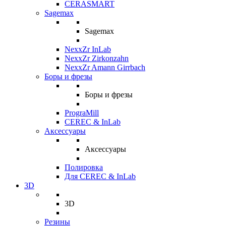
CERASMART
Sagemax
Sagemax
NexxZr InLab
NexxZr Zirkonzahn
NexxZr Amann Girrbach
Боры и фрезы
Боры и фрезы
PrograMill
CEREC & InLab
Аксессуары
Аксессуары
Полировка
Для CEREC & InLab
3D
3D
Резины