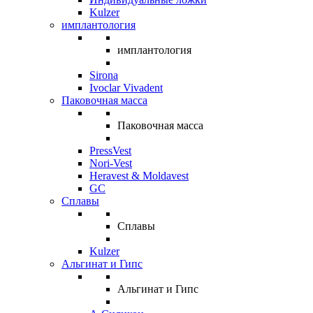
Kulzer
имплантология
имплантология
Sirona
Ivoclar Vivadent
Паковочная масса
Паковочная масса
PressVest
Nori-Vest
Heravest & Moldavest
GC
Сплавы
Сплавы
Kulzer
Альгинат и Гипс
Альгинат и Гипс