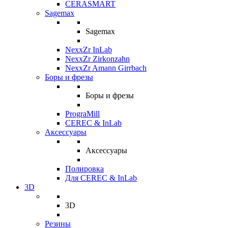
CERASMART
Sagemax
Sagemax
NexxZr InLab
NexxZr Zirkonzahn
NexxZr Amann Girrbach
Боры и фрезы
Боры и фрезы
PrograMill
CEREC & InLab
Аксессуары
Аксессуары
Полировка
Для CEREC & InLab
3D
3D
Резины