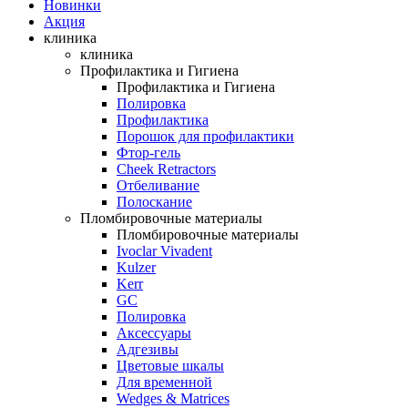
Новинки
Акция
клиника
клиника
Профилактика и Гигиена
Профилактика и Гигиена
Полировка
Профилактика
Порошок для профилактики
Фтор-гель
Cheek Retractors
Отбеливание
Полоскание
Пломбировочные материалы
Пломбировочные материалы
Ivoclar Vivadent
Kulzer
Kerr
GC
Полировка
Аксессуары
Адгезивы
Цветовые шкалы
Для временной
Wedges & Matrices