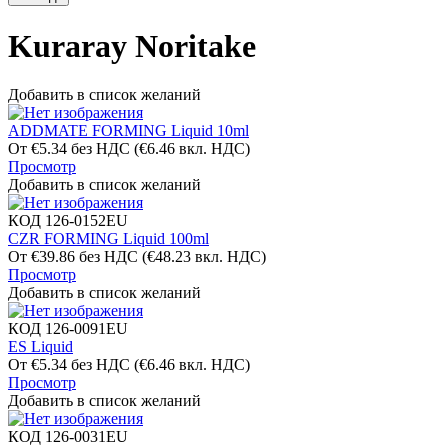
Kuraray Noritake
Добавить в список желаний
ADDMATE FORMING Liquid 10ml
От
€
5.34
без НДС
(
€
6.46
вкл. НДС)
Просмотр
Добавить в список желаний
КОД
126-0152EU
CZR FORMING Liquid 100ml
От
€
39.86
без НДС
(
€
48.23
вкл. НДС)
Просмотр
Добавить в список желаний
КОД
126-0091EU
ES Liquid
От
€
5.34
без НДС
(
€
6.46
вкл. НДС)
Просмотр
Добавить в список желаний
КОД
126-0031EU