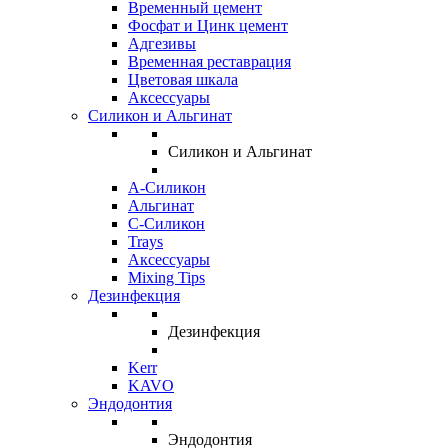
Временный цемент
Фосфат и Цинк цемент
Адгезивы
Временная реставрация
Цветовая шкала
Аксессуары
Силикон и Альгинат
Силикон и Альгинат
A-Силикон
Альгинат
C-Силикон
Trays
Аксессуары
Mixing Tips
Дезинфекция
Дезинфекция
Kerr
KAVO
Эндодонтия
Эндодонтия