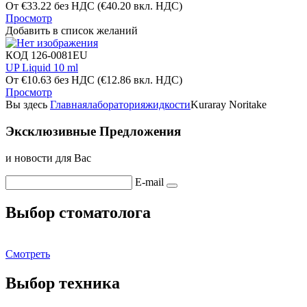
От
€
33.22
без НДС
(
€
40.20
вкл. НДС)
Просмотр
Добавить в список желаний
КОД
126-0081EU
UP Liquid 10 ml
От
€
10.63
без НДС
(
€
12.86
вкл. НДС)
Просмотр
Вы здесь
Главная
лаборатория
жидкости
Kuraray Noritake
Эксклюзивные Предложения
и новости для Вас
E-mail
Выбор стоматолога
Смотреть
Выбор техника