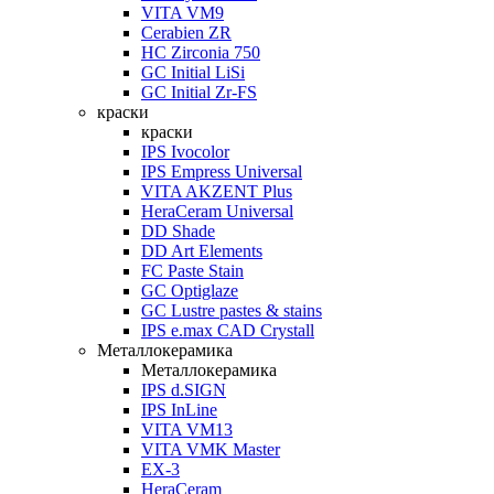
VITA VM9
Cerabien ZR
HC Zirconia 750
GC Initial LiSi
GC Initial Zr-FS
краски
краски
IPS Ivocolor
IPS Empress Universal
VITA AKZENT Plus
HeraCeram Universal
DD Shade
DD Art Elements
FC Paste Stain
GC Optiglaze
GC Lustre pastes & stains
IPS e.max CAD Crystall
Металлокерамика
Металлокерамика
IPS d.SIGN
IPS InLine
VITA VM13
VITA VMK Master
EX-3
HeraCeram