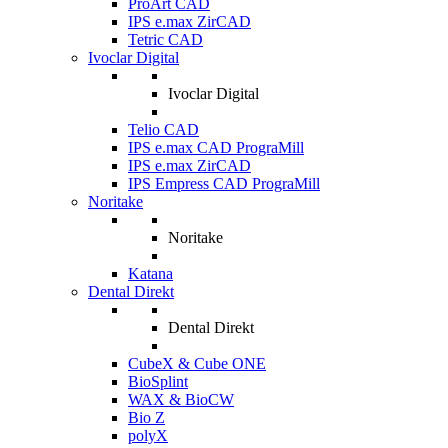
ProArt CAD
IPS e.max ZirCAD
Tetric CAD
Ivoclar Digital
Ivoclar Digital
Telio CAD
IPS e.max CAD PrograMill
IPS e.max ZirCAD
IPS Empress CAD PrograMill
Noritake
Noritake
Katana
Dental Direkt
Dental Direkt
CubeX & Cube ONE
BioSplint
WAX & BioCW
Bio Z
polyX