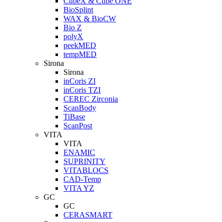
CubeX & Cube ONE
BioSplint
WAX & BioCW
Bio Z
polyX
peekMED
tempMED
Sirona
Sirona
inCoris ZI
inCoris TZI
CEREC Zirconia
ScanBody
TiBase
ScanPost
VITA
VITA
ENAMIC
SUPRINITY
VITABLOCS
CAD-Temp
VITA YZ
GC
GC
CERASMART