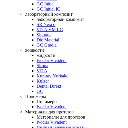
GC Initial
GC Initial IQ
лабораторный композит
лабораторный композит
SR Nexco
VITA VM LC
Signum
Die Material
GC Gradia
жидкости
жидкости
Ivoclar Vivadent
Sirona
VITA
Kuraray Noritake
Kulzer
Dental Direkt
GC
Полимеры
Полимеры
Ivoclar Vivadent
Материалы для протезов
Материалы для протезов
Ivoclar Vivadent
Индивидуальные ложки