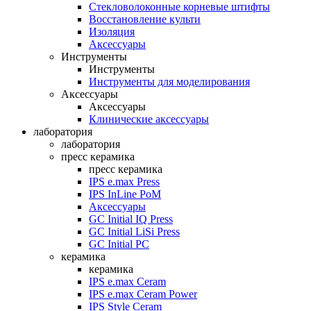
Стекловолоконные корневые штифты
Восстановление культи
Изоляция
Аксессуары
Инструменты
Инструменты
Инструменты для моделирования
Аксессуары
Аксессуары
Клинические аксессуары
лаборатория
лаборатория
пресс керамика
пресс керамика
IPS e.max Press
IPS InLine PoM
Аксессуары
GC Initial IQ Press
GC Initial LiSi Press
GC Initial PC
керамика
керамика
IPS e.max Ceram
IPS e.max Ceram Power
IPS Style Ceram