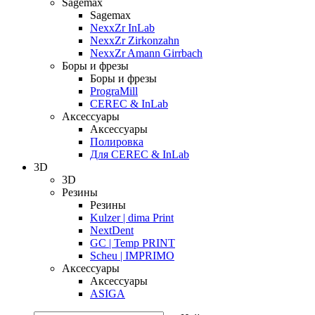
Sagemax
Sagemax
NexxZr InLab
NexxZr Zirkonzahn
NexxZr Amann Girrbach
Боры и фрезы
Боры и фрезы
PrograMill
CEREC & InLab
Аксессуары
Аксессуары
Полировка
Для CEREC & InLab
3D
3D
Резины
Резины
Kulzer | dima Print
NextDent
GC | Temp PRINT
Scheu | IMPRIMO
Аксессуары
Аксессуары
ASIGA