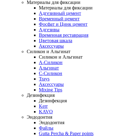
Материалы для фиксации
Материалы для фиксации
Адгезивный цемент
Временный цемент
Фосфат и Цинк цемент
Адгезивы
Временная реставрация
Цветовая шкала
Аксессуары
Силикон и Альгинат
Силикон и Альгинат
A-Силикон
Альгинат
C-Силикон
Trays
Аксессуары
Mixing Tips
Дезинфекция
Дезинфекция
Kerr
KAVO
Эндодонтия
Эндодонтия
Файлы
Gutta Percha & Paper points