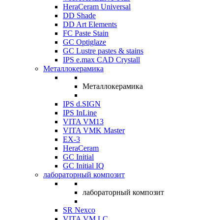
HeraCeram Universal
DD Shade
DD Art Elements
FC Paste Stain
GC Optiglaze
GC Lustre pastes & stains
IPS e.max CAD Crystall
Металлокерамика
Металлокерамика
IPS d.SIGN
IPS InLine
VITA VM13
VITA VMK Master
EX-3
HeraCeram
GC Initial
GC Initial IQ
лабораторный композит
лабораторный композит
SR Nexco
VITA VM LC