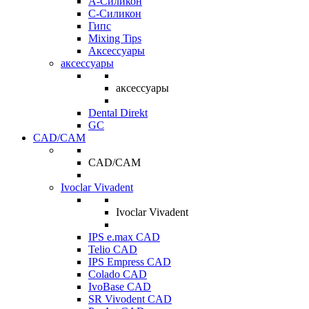
A-Силикон
C-Силикон
Гипс
Mixing Tips
Аксессуары
аксессуары
аксессуары
Dental Direkt
GC
CAD/CAM
CAD/CAM
Ivoclar Vivadent
Ivoclar Vivadent
IPS e.max CAD
Telio CAD
IPS Empress CAD
Colado CAD
IvoBase CAD
SR Vivodent CAD