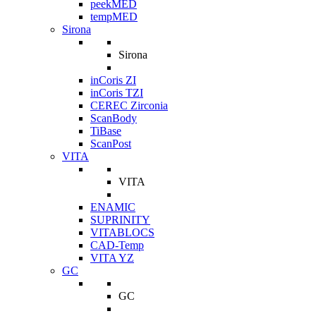
peekMED
tempMED
Sirona
Sirona
inCoris ZI
inCoris TZI
CEREC Zirconia
ScanBody
TiBase
ScanPost
VITA
VITA
ENAMIC
SUPRINITY
VITABLOCS
CAD-Temp
VITA YZ
GC
GC