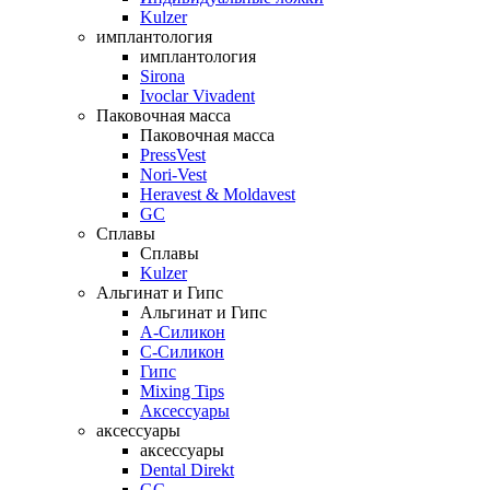
Kulzer
имплантология
имплантология
Sirona
Ivoclar Vivadent
Паковочная масса
Паковочная масса
PressVest
Nori-Vest
Heravest & Moldavest
GC
Сплавы
Сплавы
Kulzer
Альгинат и Гипс
Альгинат и Гипс
A-Силикон
C-Силикон
Гипс
Mixing Tips
Аксессуары
аксессуары
аксессуары
Dental Direkt
GC