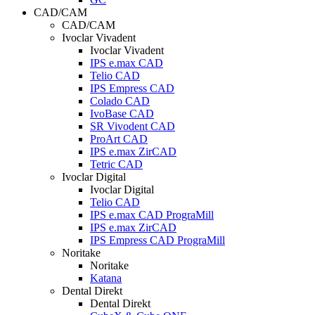
CAD/CAM
CAD/CAM
Ivoclar Vivadent
Ivoclar Vivadent
IPS e.max CAD
Telio CAD
IPS Empress CAD
Colado CAD
IvoBase CAD
SR Vivodent CAD
ProArt CAD
IPS e.max ZirCAD
Tetric CAD
Ivoclar Digital
Ivoclar Digital
Telio CAD
IPS e.max CAD PrograMill
IPS e.max ZirCAD
IPS Empress CAD PrograMill
Noritake
Noritake
Katana
Dental Direkt
Dental Direkt