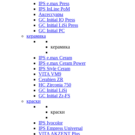
IPS e.max Press
IPS InLine PoM
Аксессуары
GC Initial IQ Press
GC Initial LiSi Press
GC Initial PC
керамика
керамика
IPS e.max Ceram
IPS e.max Ceram Power
IPS Style Ceram
VITA VM9
Cerabien ZR
HC Zirconia 750
GC Initial LiSi
GC Initial Zr-FS
краски
краски
IPS Ivocolor
IPS Empress Universal
VITA AKZENT Plus