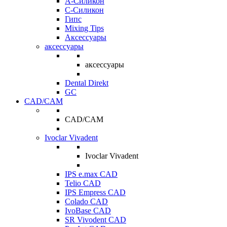
A-Силикон
C-Силикон
Гипс
Mixing Tips
Аксессуары
аксессуары
аксессуары
Dental Direkt
GC
CAD/CAM
CAD/CAM
Ivoclar Vivadent
Ivoclar Vivadent
IPS e.max CAD
Telio CAD
IPS Empress CAD
Colado CAD
IvoBase CAD
SR Vivodent CAD