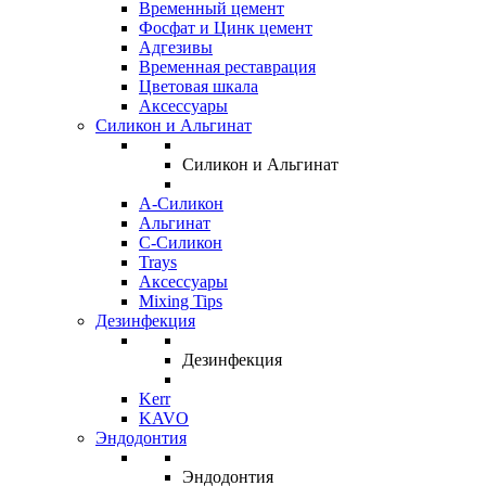
Временный цемент
Фосфат и Цинк цемент
Адгезивы
Временная реставрация
Цветовая шкала
Аксессуары
Силикон и Альгинат
Силикон и Альгинат
A-Силикон
Альгинат
C-Силикон
Trays
Аксессуары
Mixing Tips
Дезинфекция
Дезинфекция
Kerr
KAVO
Эндодонтия
Эндодонтия