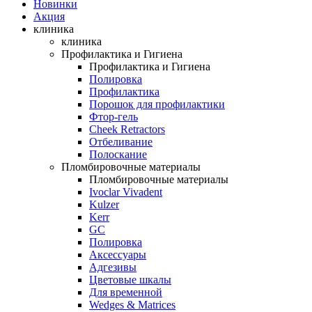
Новинки
Акция
клиника
клиника
Профилактика и Гигиена
Профилактика и Гигиена
Полировка
Профилактика
Порошок для профилактики
Фтор-гель
Cheek Retractors
Отбеливание
Полоскание
Пломбировочные материалы
Пломбировочные материалы
Ivoclar Vivadent
Kulzer
Kerr
GC
Полировка
Аксессуары
Адгезивы
Цветовые шкалы
Для временной
Wedges & Matrices