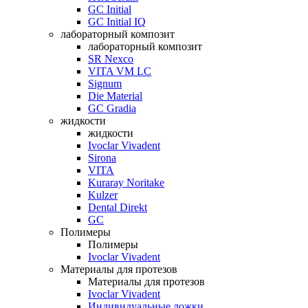
GC Initial
GC Initial IQ
лабораторный композит
лабораторный композит
SR Nexco
VITA VM LC
Signum
Die Material
GC Gradia
жидкости
жидкости
Ivoclar Vivadent
Sirona
VITA
Kuraray Noritake
Kulzer
Dental Direkt
GC
Полимеры
Полимеры
Ivoclar Vivadent
Материалы для протезов
Материалы для протезов
Ivoclar Vivadent
Индивидуальные ложки