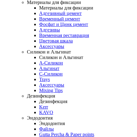
Материалы для фиксации
Материалы для фиксации
Адгезивный цемент
Временный цемент
Фосфат и Цинк цемент
Адгезивы
Временная реставрация
Цветовая шкала
Аксессуары
Силикон и Альгинат
Силикон и Альгинат
A-Силикон
Альгинат
C-Силикон
Trays
Аксессуары
Mixing Tips
Дезинфекция
Дезинфекция
Kerr
KAVO
Эндодонтия
Эндодонтия
Файлы
Gutta Percha & Paper points