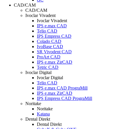
CAD/CAM
CAD/CAM
Ivoclar Vivadent
Ivoclar Vivadent
IPS e.max CAD
Telio CAD
IPS Empress CAD
Colado CAD
IvoBase CAD
SR Vivodent CAD
ProArt CAD
IPS e.max ZirCAD
Tetric CAD
Ivoclar Digital
Ivoclar Digital
Telio CAD
IPS e.max CAD PrograMill
IPS e.max ZirCAD
IPS Empress CAD PrograMill
Noritake
Noritake
Katana
Dental Direkt
Dental Direkt