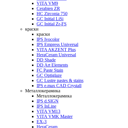
VITA VM9
Cerabien ZR
HC Zirconia 750
GC Initial LiSi
GC Initial Zr-FS
краски
краски
IPS Ivocolor
IPS Empress Universal
VITA AKZENT Plus
HeraCeram Universal
DD Shade
DD Art Elements
FC Paste Stain
GC Optiglaze
GC Lustre pastes & stains
IPS e.max CAD Crystall
Металлокерамика
Металлокерамика
IPS d.SIGN
IPS InLine
VITA VM13
VITA VMK Master
EX-3
HeraCeram