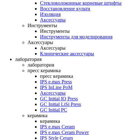
Стекловолоконные корневые штифты
Восстановление культи
Изоляция
Аксессуары
Инструменты
Инструменты
Инструменты для моделирования
Аксессуары
Аксессуары
Клинические аксессуары
лаборатория
лаборатория
пресс керамика
пресс керамика
IPS e.max Press
IPS InLine PoM
Аксессуары
GC Initial IQ Press
GC Initial LiSi Press
GC Initial PC
керамика
керамика
IPS e.max Ceram
IPS e.max Ceram Power
IPS Style Ceram