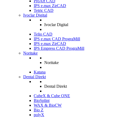
ProArt CAD
IPS e.max ZirCAD
Tetric CAD
Ivoclar Digital
Ivoclar Digital
Telio CAD
IPS e.max CAD PrograMill
IPS e.max ZirCAD
IPS Empress CAD PrograMill
Noritake
Noritake
Katana
Dental Direkt
Dental Direkt
CubeX & Cube ONE
BioSplint
WAX & BioCW
Bio Z
polyX