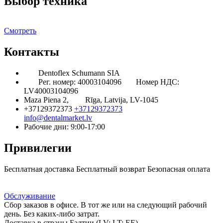
Выбор техника
Смотреть
Контакты
Dentoflex Schumann SIA
Рег. номер: 40003104096
Номер НДС:
LV40003104096
Maza Piena 2,
Rīga, Latvija, LV-1045
+37129372373
+37129372373
info@dentalmarket.lv
Рабочие дни: 9:00-17:00
Привилегии
Бесплатная доставка
Бесплатный возврат
Безопасная оплата
Ответ на Ваш вопрос
Программа Лояльности
Доставка
Обслуживание
Сбор заказов в офисе. В тот же или на следующий рабочий
день. Без каких-либо затрат.
Доставка в страны Балтии (LV; LT; EE)