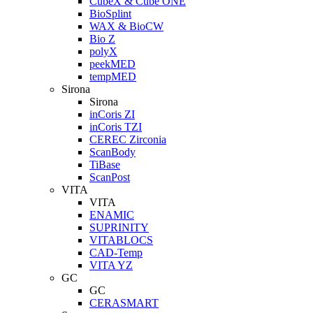
CubeX & Cube ONE
BioSplint
WAX & BioCW
Bio Z
polyX
peekMED
tempMED
Sirona
Sirona
inCoris ZI
inCoris TZI
CEREC Zirconia
ScanBody
TiBase
ScanPost
VITA
VITA
ENAMIC
SUPRINITY
VITABLOCS
CAD-Temp
VITA YZ
GC
GC
CERASMART