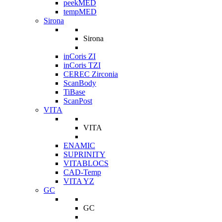
peekMED
tempMED
Sirona
Sirona
inCoris ZI
inCoris TZI
CEREC Zirconia
ScanBody
TiBase
ScanPost
VITA
VITA
ENAMIC
SUPRINITY
VITABLOCS
CAD-Temp
VITA YZ
GC
GC