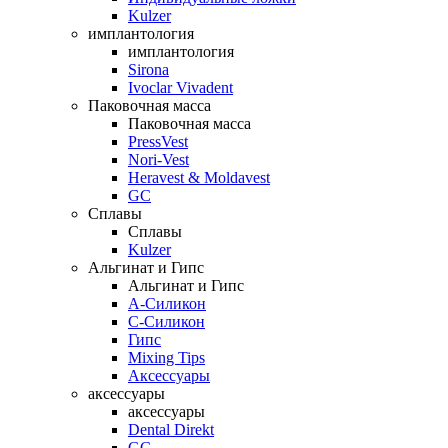
Kulzer
имплантология
имплантология
Sirona
Ivoclar Vivadent
Паковочная масса
Паковочная масса
PressVest
Nori-Vest
Heravest & Moldavest
GC
Сплавы
Сплавы
Kulzer
Альгинат и Гипс
Альгинат и Гипс
A-Силикон
C-Силикон
Гипс
Mixing Tips
Аксессуары
аксессуары
аксессуары
Dental Direkt
GC