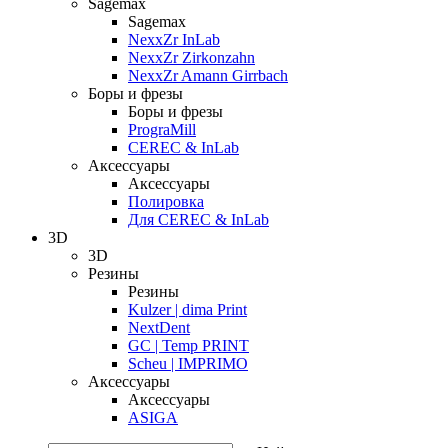
Sagemax
Sagemax
NexxZr InLab
NexxZr Zirkonzahn
NexxZr Amann Girrbach
Боры и фрезы
Боры и фрезы
PrograMill
CEREC & InLab
Аксессуары
Аксессуары
Полировка
Для CEREC & InLab
3D
3D
Резины
Резины
Kulzer | dima Print
NextDent
GC | Temp PRINT
Scheu | IMPRIMO
Аксессуары
Аксессуары
ASIGA