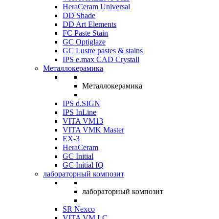
HeraCeram Universal
DD Shade
DD Art Elements
FC Paste Stain
GC Optiglaze
GC Lustre pastes & stains
IPS e.max CAD Crystall
Металлокерамика
Металлокерамика
IPS d.SIGN
IPS InLine
VITA VM13
VITA VMK Master
EX-3
HeraCeram
GC Initial
GC Initial IQ
лабораторный композит
лабораторный композит
SR Nexco
VITA VM LC