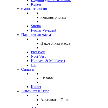
Kulzer
имплантология
имплантология
Sirona
Ivoclar Vivadent
Паковочная масса
Паковочная масса
PressVest
Nori-Vest
Heravest & Moldavest
GC
Сплавы
Сплавы
Kulzer
Альгинат и Гипс
Альгинат и Гипс