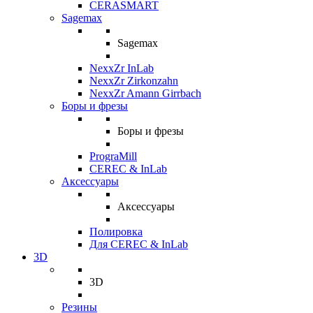
CERASMART
Sagemax
Sagemax
NexxZr InLab
NexxZr Zirkonzahn
NexxZr Amann Girrbach
Боры и фрезы
Боры и фрезы
PrograMill
CEREC & InLab
Аксессуары
Аксессуары
Полировка
Для CEREC & InLab
3D
3D
Резины