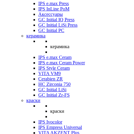
IPS e.max Press
IPS InLine PoM
Аксессуары
GC Initial IQ Press
GC Initial LiSi Press
GC Initial PC
керамика
керамика
IPS e.max Ceram
IPS e.max Ceram Power
IPS Style Ceram
VITA VM9
Cerabien ZR
HC Zirconia 750
GC Initial LiSi
GC Initial Zr-FS
краски
краски
IPS Ivocolor
IPS Empress Universal
VITA AKZENT Plus