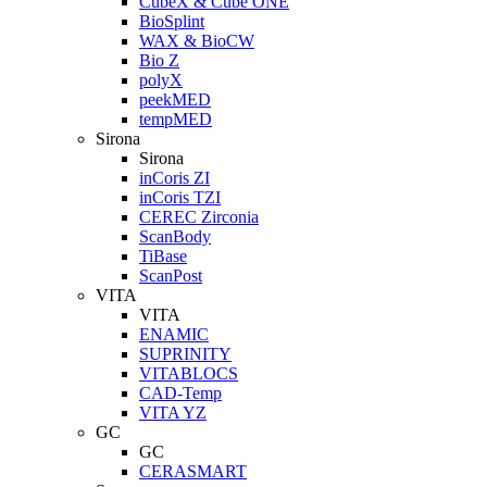
CubeX & Cube ONE
BioSplint
WAX & BioCW
Bio Z
polyX
peekMED
tempMED
Sirona
Sirona
inCoris ZI
inCoris TZI
CEREC Zirconia
ScanBody
TiBase
ScanPost
VITA
VITA
ENAMIC
SUPRINITY
VITABLOCS
CAD-Temp
VITA YZ
GC
GC
CERASMART