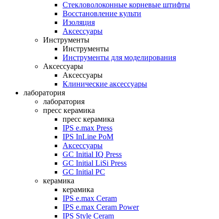
Стекловолоконные корневые штифты
Восстановление культи
Изоляция
Аксессуары
Инструменты
Инструменты
Инструменты для моделирования
Аксессуары
Аксессуары
Клинические аксессуары
лаборатория
лаборатория
пресс керамика
пресс керамика
IPS e.max Press
IPS InLine PoM
Аксессуары
GC Initial IQ Press
GC Initial LiSi Press
GC Initial PC
керамика
керамика
IPS e.max Ceram
IPS e.max Ceram Power
IPS Style Ceram