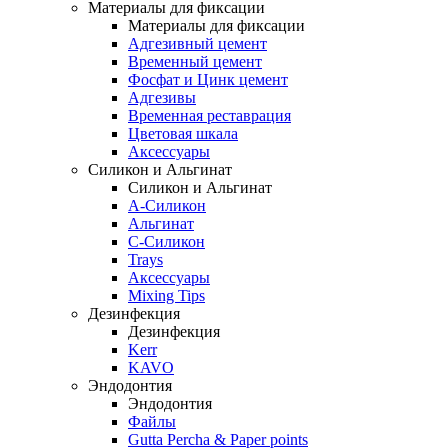
Материалы для фиксации
Материалы для фиксации
Адгезивный цемент
Временный цемент
Фосфат и Цинк цемент
Адгезивы
Временная реставрация
Цветовая шкала
Аксессуары
Силикон и Альгинат
Силикон и Альгинат
A-Силикон
Альгинат
C-Силикон
Trays
Аксессуары
Mixing Tips
Дезинфекция
Дезинфекция
Kerr
KAVO
Эндодонтия
Эндодонтия
Файлы
Gutta Percha & Paper points