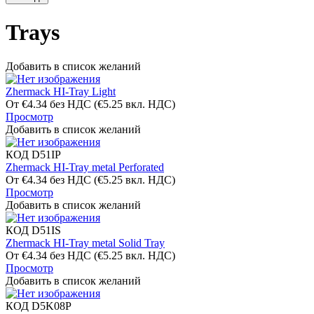
Trays
Добавить в список желаний
Zhermack HI-Tray Light
От
€
4.34
без НДС
(
€
5.25
вкл. НДС)
Просмотр
Добавить в список желаний
КОД
D51IP
Zhermack HI-Tray metal Perforated
От
€
4.34
без НДС
(
€
5.25
вкл. НДС)
Просмотр
Добавить в список желаний
КОД
D51IS
Zhermack HI-Tray metal Solid Tray
От
€
4.34
без НДС
(
€
5.25
вкл. НДС)
Просмотр
Добавить в список желаний
КОД
D5K08P