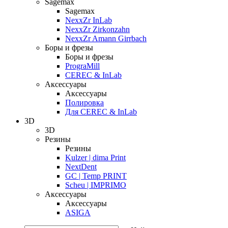
Sagemax
Sagemax
NexxZr InLab
NexxZr Zirkonzahn
NexxZr Amann Girrbach
Боры и фрезы
Боры и фрезы
PrograMill
CEREC & InLab
Аксессуары
Аксессуары
Полировка
Для CEREC & InLab
3D
3D
Резины
Резины
Kulzer | dima Print
NextDent
GC | Temp PRINT
Scheu | IMPRIMO
Аксессуары
Аксессуары
ASIGA