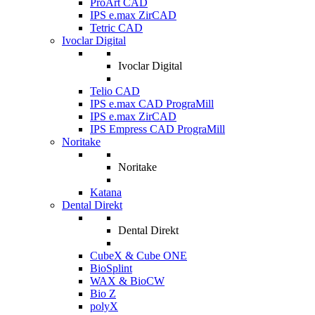
ProArt CAD
IPS e.max ZirCAD
Tetric CAD
Ivoclar Digital
Ivoclar Digital
Telio CAD
IPS e.max CAD PrograMill
IPS e.max ZirCAD
IPS Empress CAD PrograMill
Noritake
Noritake
Katana
Dental Direkt
Dental Direkt
CubeX & Cube ONE
BioSplint
WAX & BioCW
Bio Z
polyX