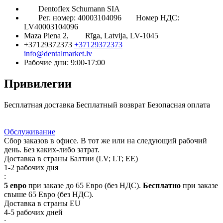
Dentoflex Schumann SIA
Рег. номер: 40003104096
Номер НДС:
LV40003104096
Maza Piena 2,
Rīga, Latvija, LV-1045
+37129372373
+37129372373
info@dentalmarket.lv
Рабочие дни: 9:00-17:00
Привилегии
Бесплатная доставка
Бесплатный возврат
Безопасная оплата
Ответ на Ваш вопрос
Программа Лояльности
Доставка
Обслуживание
Сбор заказов в офисе. В тот же или на следующий рабочий
день. Без каких-либо затрат.
Доставка в страны Балтии (LV; LT; EE)
1-2 рабочих дня
:
5 евро
при заказе до 65 Евро (без НДС).
Бесплатно
при заказе
свыше 65 Евро (без НДС).
Доставка в страны EU
4-5 рабочих дней
: