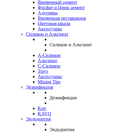
Временный цемент
Фосфат и Цинк цемент
Адгезивы
Временная реставрация
Цветовая шкала
Аксессуары
Силикон и Альгинат
Силикон и Альгинат
A-Силикон
Альгинат
C-Силикон
Trays
Аксессуары
Mixing Tips
Дезинфекция
Дезинфекция
Kerr
KAVO
Эндодонтия
Эндодонтия