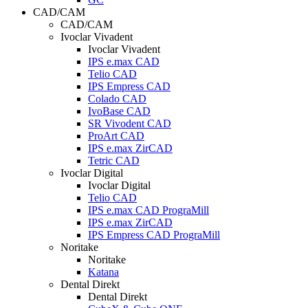
CAD/CAM
CAD/CAM
Ivoclar Vivadent
Ivoclar Vivadent
IPS e.max CAD
Telio CAD
IPS Empress CAD
Colado CAD
IvoBase CAD
SR Vivodent CAD
ProArt CAD
IPS e.max ZirCAD
Tetric CAD
Ivoclar Digital
Ivoclar Digital
Telio CAD
IPS e.max CAD PrograMill
IPS e.max ZirCAD
IPS Empress CAD PrograMill
Noritake
Noritake
Katana
Dental Direkt
Dental Direkt