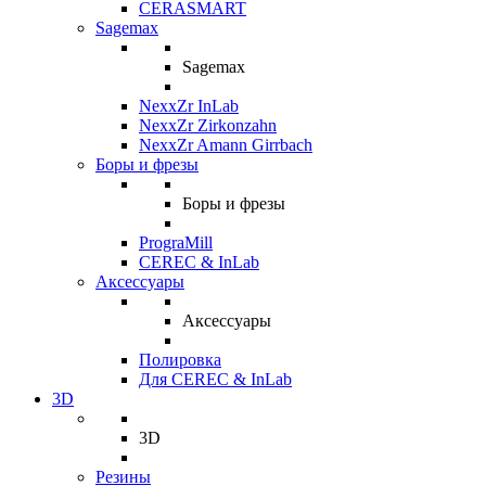
CERASMART
Sagemax
Sagemax
NexxZr InLab
NexxZr Zirkonzahn
NexxZr Amann Girrbach
Боры и фрезы
Боры и фрезы
PrograMill
CEREC & InLab
Аксессуары
Аксессуары
Полировка
Для CEREC & InLab
3D
3D
Резины