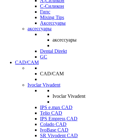
A-Силикон
C-Силикон
Гипс
Mixing Tips
Аксессуары
аксессуары
аксессуары
Dental Direkt
GC
CAD/CAM
CAD/CAM
Ivoclar Vivadent
Ivoclar Vivadent
IPS e.max CAD
Telio CAD
IPS Empress CAD
Colado CAD
IvoBase CAD
SR Vivodent CAD