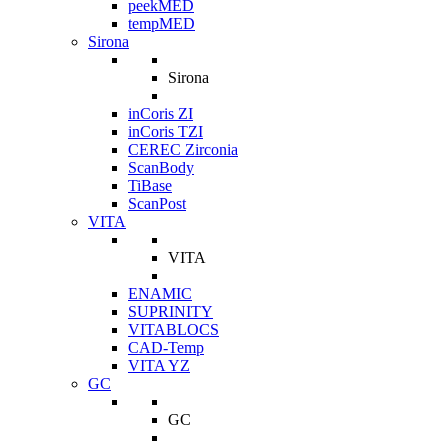
peekMED
tempMED
Sirona
Sirona
inCoris ZI
inCoris TZI
CEREC Zirconia
ScanBody
TiBase
ScanPost
VITA
VITA
ENAMIC
SUPRINITY
VITABLOCS
CAD-Temp
VITA YZ
GC
GC