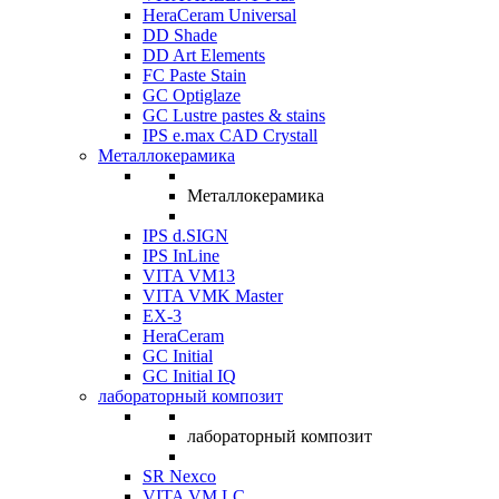
HeraCeram Universal
DD Shade
DD Art Elements
FC Paste Stain
GC Optiglaze
GC Lustre pastes & stains
IPS e.max CAD Crystall
Металлокерамика
Металлокерамика
IPS d.SIGN
IPS InLine
VITA VM13
VITA VMK Master
EX-3
HeraCeram
GC Initial
GC Initial IQ
лабораторный композит
лабораторный композит
SR Nexco
VITA VM LC