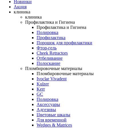
Новинки
Акция
клиника
клиника
Профилактика и Гигиена
Профилактика и Гигиена
Полировка
Профилактика
Порошок для профилактики
Фтор-гель
Cheek Retractors
Отбеливание
Полоскание
Пломбировочные материалы
Пломбировочные материалы
Ivoclar Vivadent
Kulzer
Kerr
GC
Полировка
Аксессуары
Адгезивы
Цветовые шкалы
Для временной
Wedges & Matrices