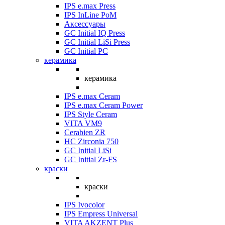
IPS e.max Press
IPS InLine PoM
Аксессуары
GC Initial IQ Press
GC Initial LiSi Press
GC Initial PC
керамика
керамика
IPS e.max Ceram
IPS e.max Ceram Power
IPS Style Ceram
VITA VM9
Cerabien ZR
HC Zirconia 750
GC Initial LiSi
GC Initial Zr-FS
краски
краски
IPS Ivocolor
IPS Empress Universal
VITA AKZENT Plus