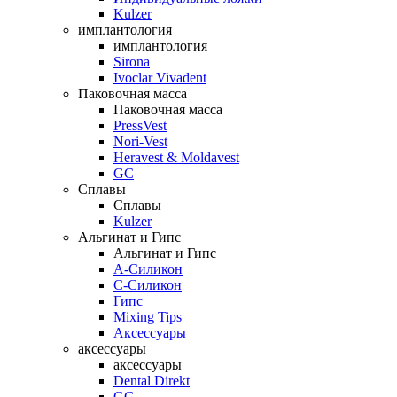
Kulzer
имплантология
имплантология
Sirona
Ivoclar Vivadent
Паковочная масса
Паковочная масса
PressVest
Nori-Vest
Heravest & Moldavest
GC
Сплавы
Сплавы
Kulzer
Альгинат и Гипс
Альгинат и Гипс
A-Силикон
C-Силикон
Гипс
Mixing Tips
Аксессуары
аксессуары
аксессуары
Dental Direkt
GC