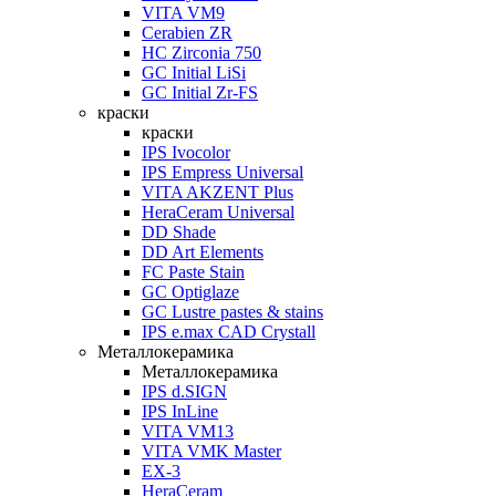
VITA VM9
Cerabien ZR
HC Zirconia 750
GC Initial LiSi
GC Initial Zr-FS
краски
краски
IPS Ivocolor
IPS Empress Universal
VITA AKZENT Plus
HeraCeram Universal
DD Shade
DD Art Elements
FC Paste Stain
GC Optiglaze
GC Lustre pastes & stains
IPS e.max CAD Crystall
Металлокерамика
Металлокерамика
IPS d.SIGN
IPS InLine
VITA VM13
VITA VMK Master
EX-3
HeraCeram