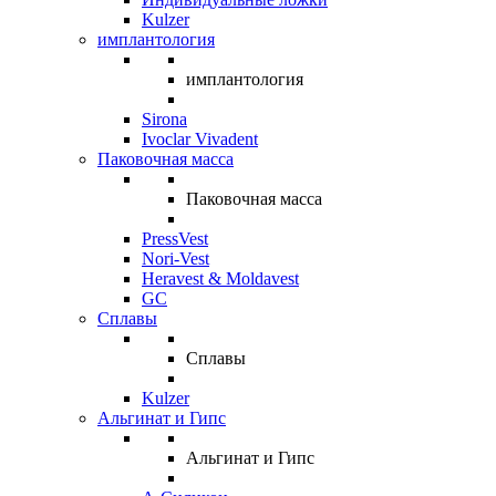
Kulzer
имплантология
имплантология
Sirona
Ivoclar Vivadent
Паковочная масса
Паковочная масса
PressVest
Nori-Vest
Heravest & Moldavest
GC
Сплавы
Сплавы
Kulzer
Альгинат и Гипс
Альгинат и Гипс