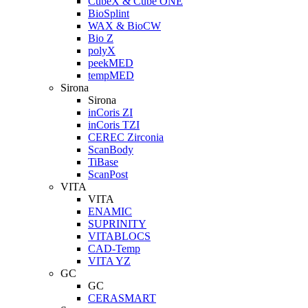
CubeX & Cube ONE
BioSplint
WAX & BioCW
Bio Z
polyX
peekMED
tempMED
Sirona
Sirona
inCoris ZI
inCoris TZI
CEREC Zirconia
ScanBody
TiBase
ScanPost
VITA
VITA
ENAMIC
SUPRINITY
VITABLOCS
CAD-Temp
VITA YZ
GC
GC
CERASMART