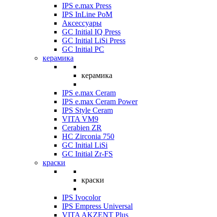
IPS e.max Press
IPS InLine PoM
Аксессуары
GC Initial IQ Press
GC Initial LiSi Press
GC Initial PC
керамика
керамика
IPS e.max Ceram
IPS e.max Ceram Power
IPS Style Ceram
VITA VM9
Cerabien ZR
HC Zirconia 750
GC Initial LiSi
GC Initial Zr-FS
краски
краски
IPS Ivocolor
IPS Empress Universal
VITA AKZENT Plus