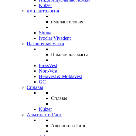
Kulzer
имплантология
имплантология
Sirona
Ivoclar Vivadent
Паковочная масса
Паковочная масса
PressVest
Nori-Vest
Heravest & Moldavest
GC
Сплавы
Сплавы
Kulzer
Альгинат и Гипс
Альгинат и Гипс