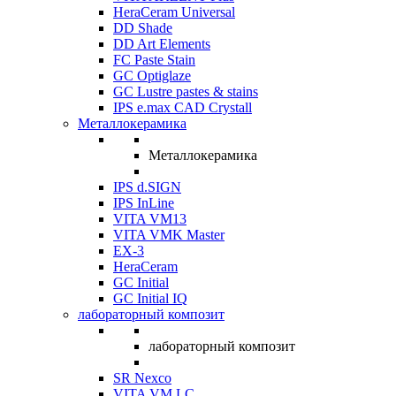
HeraCeram Universal
DD Shade
DD Art Elements
FC Paste Stain
GC Optiglaze
GC Lustre pastes & stains
IPS e.max CAD Crystall
Металлокерамика
Металлокерамика
IPS d.SIGN
IPS InLine
VITA VM13
VITA VMK Master
EX-3
HeraCeram
GC Initial
GC Initial IQ
лабораторный композит
лабораторный композит
SR Nexco
VITA VM LC