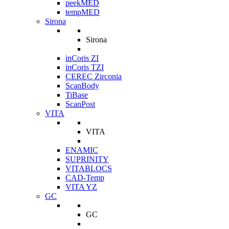
peekMED
tempMED
Sirona
Sirona
inCoris ZI
inCoris TZI
CEREC Zirconia
ScanBody
TiBase
ScanPost
VITA
VITA
ENAMIC
SUPRINITY
VITABLOCS
CAD-Temp
VITA YZ
GC
GC