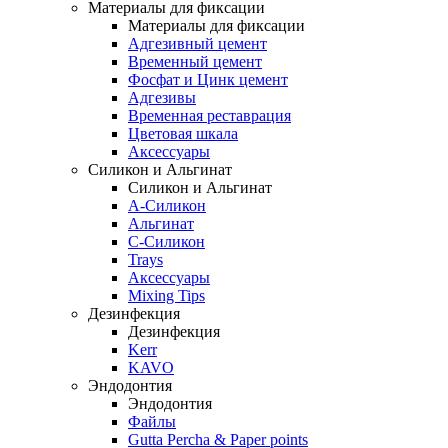
Материалы для фиксации
Материалы для фиксации
Адгезивный цемент
Временный цемент
Фосфат и Цинк цемент
Адгезивы
Временная реставрация
Цветовая шкала
Аксессуары
Силикон и Альгинат
Силикон и Альгинат
A-Силикон
Альгинат
C-Силикон
Trays
Аксессуары
Mixing Tips
Дезинфекция
Дезинфекция
Kerr
KAVO
Эндодонтия
Эндодонтия
Файлы
Gutta Percha & Paper points