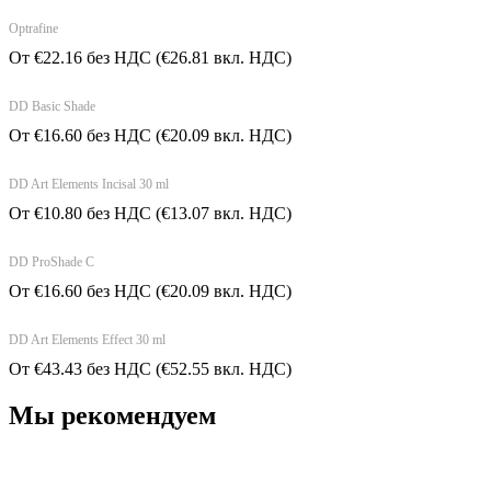
Optrafine
От
€
22.16
без НДС
(
€
26.81
вкл. НДС)
DD Basic Shade
От
€
16.60
без НДС
(
€
20.09
вкл. НДС)
DD Art Elements Incisal 30 ml
От
€
10.80
без НДС
(
€
13.07
вкл. НДС)
DD ProShade C
От
€
16.60
без НДС
(
€
20.09
вкл. НДС)
DD Art Elements Effect 30 ml
От
€
43.43
без НДС
(
€
52.55
вкл. НДС)
Мы рекомендуем