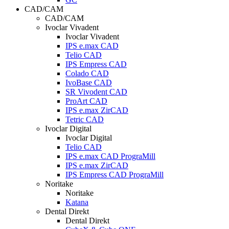
CAD/CAM
CAD/CAM
Ivoclar Vivadent
Ivoclar Vivadent
IPS e.max CAD
Telio CAD
IPS Empress CAD
Colado CAD
IvoBase CAD
SR Vivodent CAD
ProArt CAD
IPS e.max ZirCAD
Tetric CAD
Ivoclar Digital
Ivoclar Digital
Telio CAD
IPS e.max CAD PrograMill
IPS e.max ZirCAD
IPS Empress CAD PrograMill
Noritake
Noritake
Katana
Dental Direkt
Dental Direkt