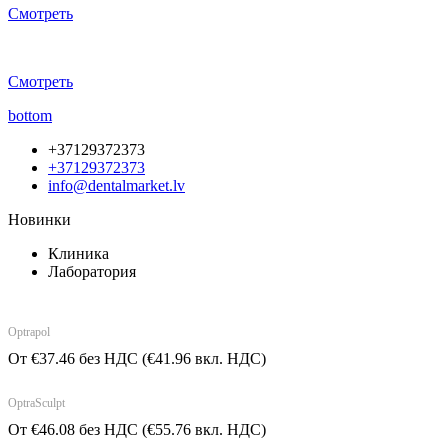
Смотреть
Смотреть
bottom
+37129372373
+37129372373
info@dentalmarket.lv
Новинки
Клиника
Лаборатория
Optrapol
От
€
37.46
без НДС
(
€
41.96
вкл. НДС)
OptraSculpt
От
€
46.08
без НДС
(
€
55.76
вкл. НДС)