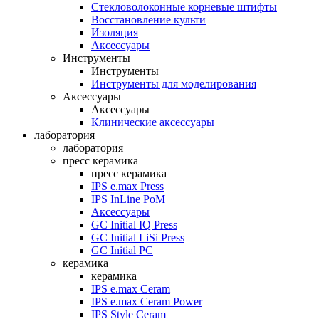
Стекловолоконные корневые штифты
Восстановление культи
Изоляция
Аксессуары
Инструменты
Инструменты
Инструменты для моделирования
Аксессуары
Аксессуары
Клинические аксессуары
лаборатория
лаборатория
пресс керамика
пресс керамика
IPS e.max Press
IPS InLine PoM
Аксессуары
GC Initial IQ Press
GC Initial LiSi Press
GC Initial PC
керамика
керамика
IPS e.max Ceram
IPS e.max Ceram Power
IPS Style Ceram