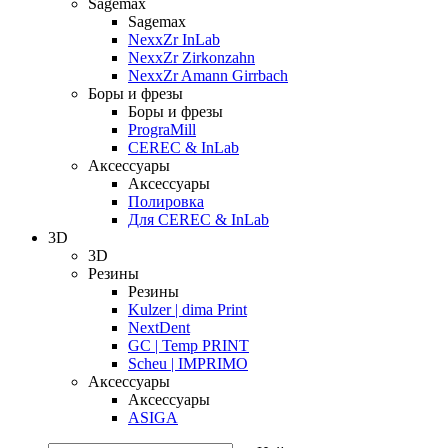
Sagemax
Sagemax
NexxZr InLab
NexxZr Zirkonzahn
NexxZr Amann Girrbach
Боры и фрезы
Боры и фрезы
PrograMill
CEREC & InLab
Аксессуары
Аксессуары
Полировка
Для CEREC & InLab
3D
3D
Резины
Резины
Kulzer | dima Print
NextDent
GC | Temp PRINT
Scheu | IMPRIMO
Аксессуары
Аксессуары
ASIGA