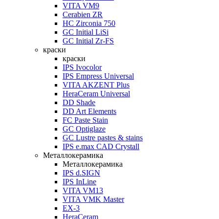
VITA VM9
Cerabien ZR
HC Zirconia 750
GC Initial LiSi
GC Initial Zr-FS
краски
краски
IPS Ivocolor
IPS Empress Universal
VITA AKZENT Plus
HeraCeram Universal
DD Shade
DD Art Elements
FC Paste Stain
GC Optiglaze
GC Lustre pastes & stains
IPS e.max CAD Crystall
Металлокерамика
Металлокерамика
IPS d.SIGN
IPS InLine
VITA VM13
VITA VMK Master
EX-3
HeraCeram