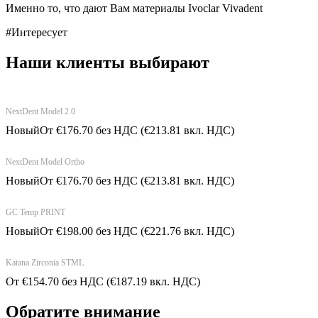
Именно то, что дают Вам материалы Ivoclar Vivadent
#Интересует
Наши клиенты выбирают
NextDent Model 2.0
Новый
От
€
176.70
без НДС
(
€
213.81
вкл. НДС)
NextDent Model Ortho
Новый
От
€
176.70
без НДС
(
€
213.81
вкл. НДС)
GC Temp PRINT
Новый
От
€
198.00
без НДС
(
€
221.76
вкл. НДС)
Katana Zirconia STML
От
€
154.70
без НДС
(
€
187.19
вкл. НДС)
Обратите внимание