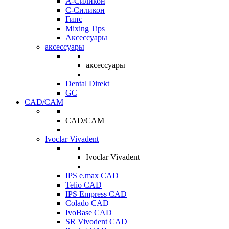
A-Силикон
C-Силикон
Гипс
Mixing Tips
Аксессуары
аксессуары
аксессуары
Dental Direkt
GC
CAD/CAM
CAD/CAM
Ivoclar Vivadent
Ivoclar Vivadent
IPS e.max CAD
Telio CAD
IPS Empress CAD
Colado CAD
IvoBase CAD
SR Vivodent CAD