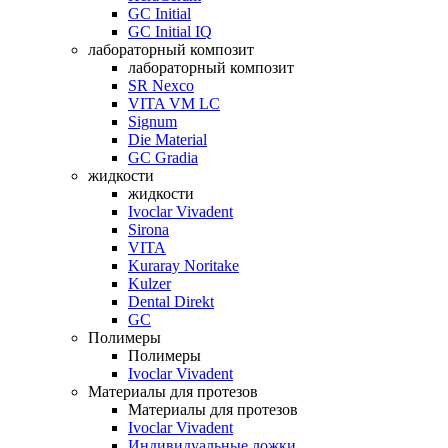
GC Initial
GC Initial IQ
лабораторный композит
лабораторный композит
SR Nexco
VITA VM LC
Signum
Die Material
GC Gradia
жидкости
жидкости
Ivoclar Vivadent
Sirona
VITA
Kuraray Noritake
Kulzer
Dental Direkt
GC
Полимеры
Полимеры
Ivoclar Vivadent
Материалы для протезов
Материалы для протезов
Ivoclar Vivadent
Индивидуальные ложки