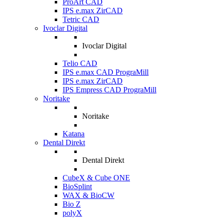
ProArt CAD
IPS e.max ZirCAD
Tetric CAD
Ivoclar Digital
Ivoclar Digital
Telio CAD
IPS e.max CAD PrograMill
IPS e.max ZirCAD
IPS Empress CAD PrograMill
Noritake
Noritake
Katana
Dental Direkt
Dental Direkt
CubeX & Cube ONE
BioSplint
WAX & BioCW
Bio Z
polyX