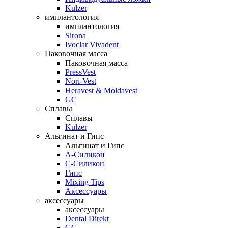
Kulzer
имплантология
имплантология
Sirona
Ivoclar Vivadent
Паковочная масса
Паковочная масса
PressVest
Nori-Vest
Heravest & Moldavest
GC
Сплавы
Сплавы
Kulzer
Альгинат и Гипс
Альгинат и Гипс
A-Силикон
C-Силикон
Гипс
Mixing Tips
Аксессуары
аксессуары
аксессуары
Dental Direkt
GC