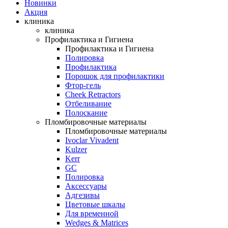
Новинки
Акция
клиника
клиника
Профилактика и Гигиена
Профилактика и Гигиена
Полировка
Профилактика
Порошок для профилактики
Фтор-гель
Cheek Retractors
Отбеливание
Полоскание
Пломбировочные материалы
Пломбировочные материалы
Ivoclar Vivadent
Kulzer
Kerr
GC
Полировка
Аксессуары
Адгезивы
Цветовые шкалы
Для временной
Wedges & Matrices