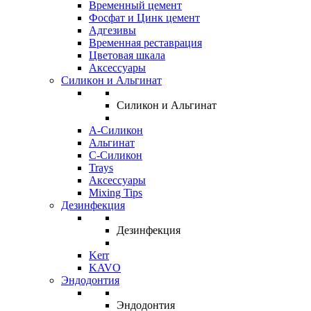
Временный цемент
Фосфат и Цинк цемент
Адгезивы
Временная реставрация
Цветовая шкала
Аксессуары
Силикон и Альгинат
Силикон и Альгинат
A-Силикон
Альгинат
C-Силикон
Trays
Аксессуары
Mixing Tips
Дезинфекция
Дезинфекция
Kerr
KAVO
Эндодонтия
Эндодонтия