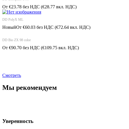
От
€
23.78
без НДС
(
€
28.77
вкл. НДС)
DD PolyX ML
Новый
От
€
60.03
без НДС
(
€
72.64
вкл. НДС)
DD Bio ZX 98 color
От
€
90.70
без НДС
(
€
109.75
вкл. НДС)
Ценим время
Смотреть
Мы рекомендуем
Уверенность