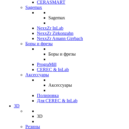
CERASMART
Sagemax
Sagemax
NexxZr InLab
NexxZr Zirkonzahn
NexxZr Amann Girrbach
Боры и фрезы
Боры и фрезы
PrograMill
CEREC & InLab
Аксессуары
Аксессуары
Полировка
Для CEREC & InLab
3D
3D
Резины