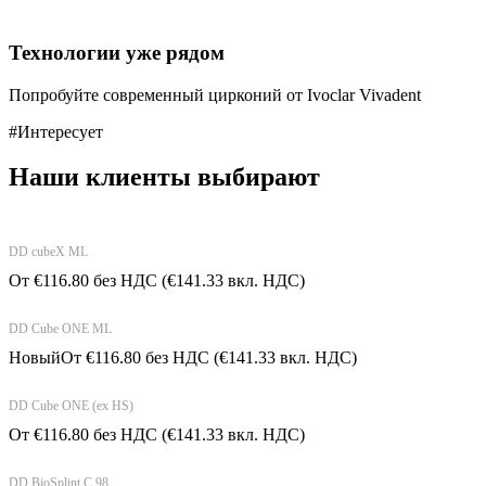
Технологии уже рядом
Попробуйте современный цирконий от Ivoclar Vivadent
#Интересует
Наши клиенты выбирают
DD cubeX ML
От
€
116.80
без НДС
(
€
141.33
вкл. НДС)
DD Cube ONE ML
Новый
От
€
116.80
без НДС
(
€
141.33
вкл. НДС)
DD Cube ONE (ex HS)
От
€
116.80
без НДС
(
€
141.33
вкл. НДС)
DD BioSplint C 98