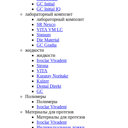
GC Initial
GC Initial IQ
лабораторный композит
лабораторный композит
SR Nexco
VITA VM LC
Signum
Die Material
GC Gradia
жидкости
жидкости
Ivoclar Vivadent
Sirona
VITA
Kuraray Noritake
Kulzer
Dental Direkt
GC
Полимеры
Полимеры
Ivoclar Vivadent
Материалы для протезов
Материалы для протезов
Ivoclar Vivadent
Индивидуальные ложки