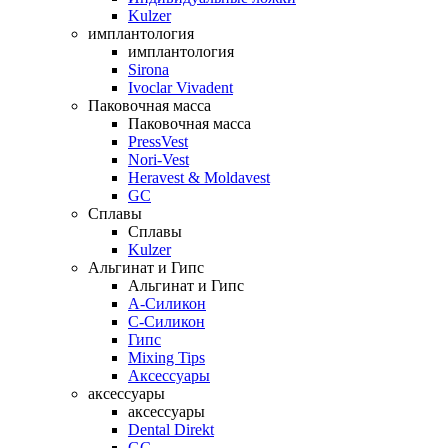
Kulzer
имплантология
имплантология
Sirona
Ivoclar Vivadent
Паковочная масса
Паковочная масса
PressVest
Nori-Vest
Heravest & Moldavest
GC
Сплавы
Сплавы
Kulzer
Альгинат и Гипс
Альгинат и Гипс
A-Силикон
C-Силикон
Гипс
Mixing Tips
Аксессуары
аксессуары
аксессуары
Dental Direkt
GC