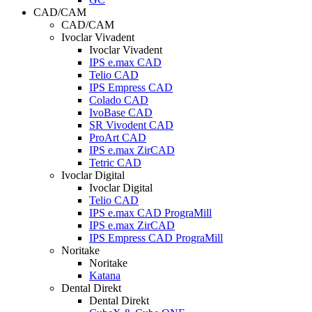
CAD/CAM
CAD/CAM
Ivoclar Vivadent
Ivoclar Vivadent
IPS e.max CAD
Telio CAD
IPS Empress CAD
Colado CAD
IvoBase CAD
SR Vivodent CAD
ProArt CAD
IPS e.max ZirCAD
Tetric CAD
Ivoclar Digital
Ivoclar Digital
Telio CAD
IPS e.max CAD PrograMill
IPS e.max ZirCAD
IPS Empress CAD PrograMill
Noritake
Noritake
Katana
Dental Direkt
Dental Direkt