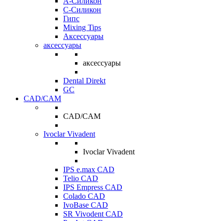
A-Силикон
C-Силикон
Гипс
Mixing Tips
Аксессуары
аксессуары
аксессуары
Dental Direkt
GC
CAD/CAM
CAD/CAM
Ivoclar Vivadent
Ivoclar Vivadent
IPS e.max CAD
Telio CAD
IPS Empress CAD
Colado CAD
IvoBase CAD
SR Vivodent CAD