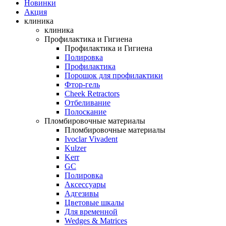
Новинки
Акция
клиника
клиника
Профилактика и Гигиена
Профилактика и Гигиена
Полировка
Профилактика
Порошок для профилактики
Фтор-гель
Cheek Retractors
Отбеливание
Полоскание
Пломбировочные материалы
Пломбировочные материалы
Ivoclar Vivadent
Kulzer
Kerr
GC
Полировка
Аксессуары
Адгезивы
Цветовые шкалы
Для временной
Wedges & Matrices