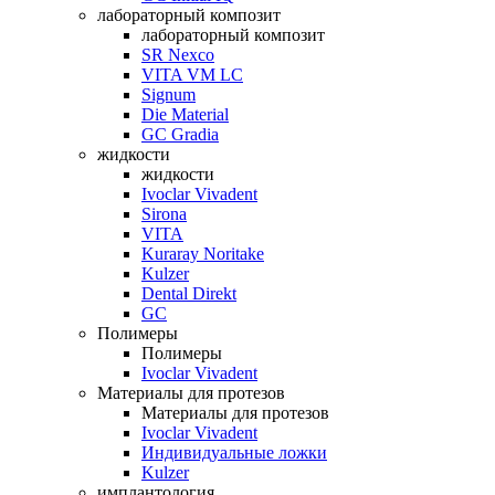
лабораторный композит
лабораторный композит
SR Nexco
VITA VM LC
Signum
Die Material
GC Gradia
жидкости
жидкости
Ivoclar Vivadent
Sirona
VITA
Kuraray Noritake
Kulzer
Dental Direkt
GC
Полимеры
Полимеры
Ivoclar Vivadent
Материалы для протезов
Материалы для протезов
Ivoclar Vivadent
Индивидуальные ложки
Kulzer
имплантология