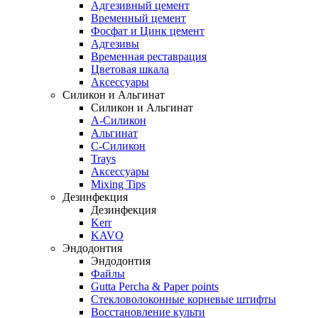
Адгезивный цемент
Временный цемент
Фосфат и Цинк цемент
Адгезивы
Временная реставрация
Цветовая шкала
Аксессуары
Силикон и Альгинат
Силикон и Альгинат
A-Силикон
Альгинат
C-Силикон
Trays
Аксессуары
Mixing Tips
Дезинфекция
Дезинфекция
Kerr
KAVO
Эндодонтия
Эндодонтия
Файлы
Gutta Percha & Paper points
Стекловолоконные корневые штифты
Восстановление культи