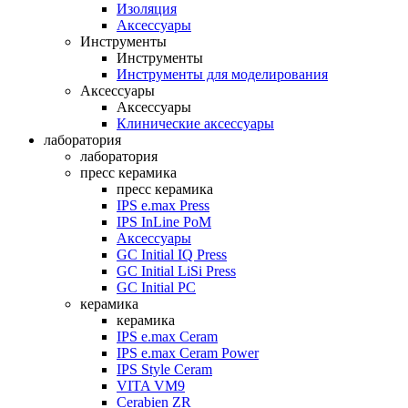
Изоляция
Аксессуары
Инструменты
Инструменты
Инструменты для моделирования
Аксессуары
Аксессуары
Клинические аксессуары
лаборатория
лаборатория
пресс керамика
пресс керамика
IPS e.max Press
IPS InLine PoM
Аксессуары
GC Initial IQ Press
GC Initial LiSi Press
GC Initial PC
керамика
керамика
IPS e.max Ceram
IPS e.max Ceram Power
IPS Style Ceram
VITA VM9
Cerabien ZR