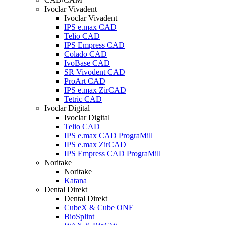
Ivoclar Vivadent
Ivoclar Vivadent
IPS e.max CAD
Telio CAD
IPS Empress CAD
Colado CAD
IvoBase CAD
SR Vivodent CAD
ProArt CAD
IPS e.max ZirCAD
Tetric CAD
Ivoclar Digital
Ivoclar Digital
Telio CAD
IPS e.max CAD PrograMill
IPS e.max ZirCAD
IPS Empress CAD PrograMill
Noritake
Noritake
Katana
Dental Direkt
Dental Direkt
CubeX & Cube ONE
BioSplint