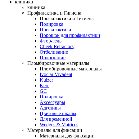
клиника
клиника
Профилактика и Гигиена
Профилактика и Гигиена
Полировка
Профилактика
Порошок для профилактики
Фтор-гель
Cheek Retractors
Отбеливание
Полоскание
Пломбировочные материалы
Пломбировочные материалы
Ivoclar Vivadent
Kulzer
Kerr
GC
Полировка
Аксессуары
Адгезивы
Цветовые шкалы
Для временной
Wedges & Matrices
Материалы для фиксации
Материалы для фиксации