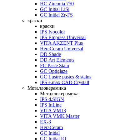
HC Zirconia 750
GC Initial LiSi
GC Initial Zr-FS
краски
краски
IPS Ivocolor
IPS Empress Universal
VITA AKZENT Plus
HeraCeram Universal
DD Shade
DD Art Elements
FC Paste Stain
GC Optiglaze
GC Lustre pastes & stains
IPS e.max CAD Crystall
Металлокерамика
Металлокерамика
IPS d.SIGN
IPS InLine
VITA VM13
VITA VMK Master
EX-3
HeraCeram
GC Initial
GC Initial IQ