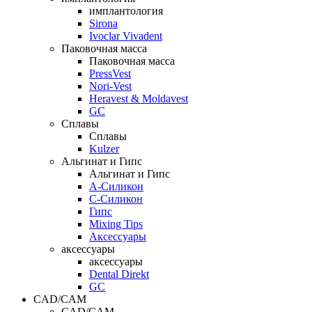
имплантология
Sirona
Ivoclar Vivadent
Паковочная масса
Паковочная масса
PressVest
Nori-Vest
Heravest & Moldavest
GC
Сплавы
Сплавы
Kulzer
Альгинат и Гипс
Альгинат и Гипс
A-Силикон
C-Силикон
Гипс
Mixing Tips
Аксессуары
аксессуары
аксессуары
Dental Direkt
GC
CAD/CAM
CAD/CAM