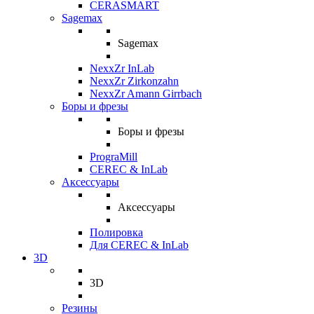
CERASMART
Sagemax
Sagemax
NexxZr InLab
NexxZr Zirkonzahn
NexxZr Amann Girrbach
Боры и фрезы
Боры и фрезы
PrograMill
CEREC & InLab
Аксессуары
Аксессуары
Полировка
Для CEREC & InLab
3D
3D
Резины