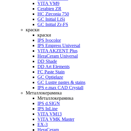
VITA VM9
Cerabien ZR
HC Zirconia 750
GC Initial LiSi
GC Initial Zr-FS
краски
краски
IPS Ivocolor
IPS Empress Universal
VITA AKZENT Plus
HeraCeram Universal
DD Shade
DD Art Elements
FC Paste Stain
GC Optiglaze
GC Lustre pastes & stains
IPS e.max CAD Crystall
Металлокерамика
Металлокерамика
IPS d.SIGN
IPS InLine
VITA VM13
VITA VMK Master
EX-3
HeraCeram