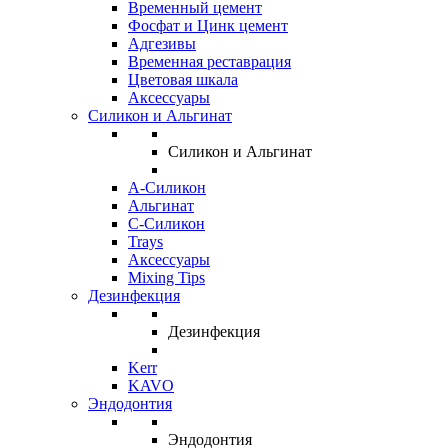
Временный цемент
Фосфат и Цинк цемент
Адгезивы
Временная реставрация
Цветовая шкала
Аксессуары
Силикон и Альгинат
Силикон и Альгинат
A-Силикон
Альгинат
C-Силикон
Trays
Аксессуары
Mixing Tips
Дезинфекция
Дезинфекция
Kerr
KAVO
Эндодонтия
Эндодонтия