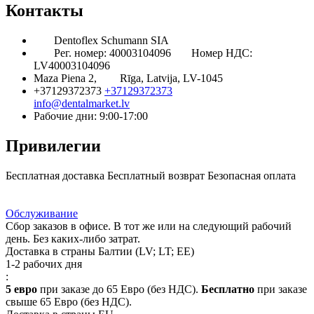
Контакты
Dentoflex Schumann SIA
Рег. номер: 40003104096
Номер НДС:
LV40003104096
Maza Piena 2,
Rīga, Latvija, LV-1045
+37129372373
+37129372373
info@dentalmarket.lv
Рабочие дни: 9:00-17:00
Привилегии
Бесплатная доставка
Бесплатный возврат
Безопасная оплата
Ответ на Ваш вопрос
Программа Лояльности
Доставка
Обслуживание
Сбор заказов в офисе. В тот же или на следующий рабочий
день. Без каких-либо затрат.
Доставка в страны Балтии (LV; LT; EE)
1-2 рабочих дня
:
5 евро
при заказе до 65 Евро (без НДС).
Бесплатно
при заказе
свыше 65 Евро (без НДС).