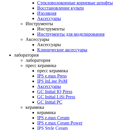
Стекловолоконные корневые штифты
Восстановление культи
Изоляция
Аксессуары
Инструменты
Инструменты
Инструменты для моделирования
Аксессуары
Аксессуары
Клинические аксессуары
лаборатория
лаборатория
пресс керамика
пресс керамика
IPS e.max Press
IPS InLine PoM
Аксессуары
GC Initial IQ Press
GC Initial LiSi Press
GC Initial PC
керамика
керамика
IPS e.max Ceram
IPS e.max Ceram Power
IPS Style Ceram