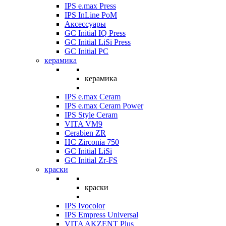
IPS e.max Press
IPS InLine PoM
Аксессуары
GC Initial IQ Press
GC Initial LiSi Press
GC Initial PC
керамика
керамика
IPS e.max Ceram
IPS e.max Ceram Power
IPS Style Ceram
VITA VM9
Cerabien ZR
HC Zirconia 750
GC Initial LiSi
GC Initial Zr-FS
краски
краски
IPS Ivocolor
IPS Empress Universal
VITA AKZENT Plus