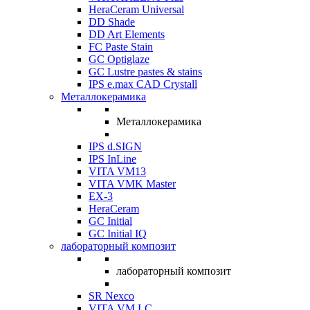
HeraCeram Universal
DD Shade
DD Art Elements
FC Paste Stain
GC Optiglaze
GC Lustre pastes & stains
IPS e.max CAD Crystall
Металлокерамика
Металлокерамика
IPS d.SIGN
IPS InLine
VITA VM13
VITA VMK Master
EX-3
HeraCeram
GC Initial
GC Initial IQ
лабораторный композит
лабораторный композит
SR Nexco
VITA VM LC