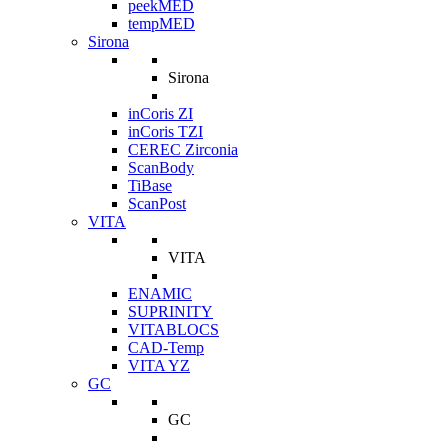
peekMED
tempMED
Sirona
Sirona
inCoris ZI
inCoris TZI
CEREC Zirconia
ScanBody
TiBase
ScanPost
VITA
VITA
ENAMIC
SUPRINITY
VITABLOCS
CAD-Temp
VITA YZ
GC
GC