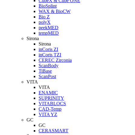
CubeX & Cube ONE
BioSplint
WAX & BioCW
Bio Z
polyX
peekMED
tempMED
Sirona
Sirona
inCoris ZI
inCoris TZI
CEREC Zirconia
ScanBody
TiBase
ScanPost
VITA
VITA
ENAMIC
SUPRINITY
VITABLOCS
CAD-Temp
VITA YZ
GC
GC
CERASMART