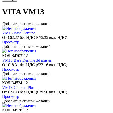
VITA VM13
Добавить в список желаний
VM13 Base Dentine
От
€
62.27
без НДС
(
€
75.35
вкл. НДС)
Просмотр
Добавить в список желаний
КОД
B4503112
VM13 Base Dentine 3d master
От
€
18.31
без НДС
(
€
22.16
вкл. НДС)
Просмотр
Добавить в список желаний
КОД
B4524112
VM13 Chroma Plus
От
€
24.43
без НДС
(
€
29.56
вкл. НДС)
Просмотр
Добавить в список желаний
КОД
B4528112