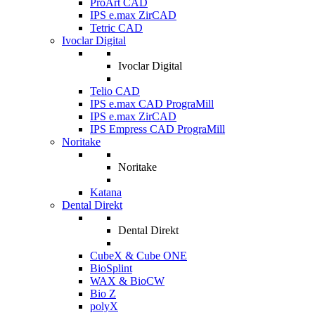
ProArt CAD
IPS e.max ZirCAD
Tetric CAD
Ivoclar Digital
Ivoclar Digital
Telio CAD
IPS e.max CAD PrograMill
IPS e.max ZirCAD
IPS Empress CAD PrograMill
Noritake
Noritake
Katana
Dental Direkt
Dental Direkt
CubeX & Cube ONE
BioSplint
WAX & BioCW
Bio Z
polyX