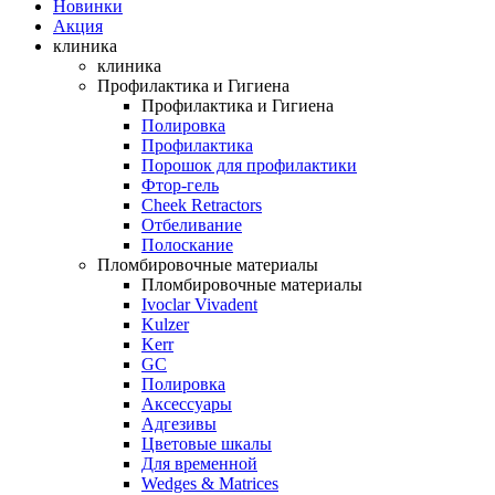
Новинки
Акция
клиника
клиника
Профилактика и Гигиена
Профилактика и Гигиена
Полировка
Профилактика
Порошок для профилактики
Фтор-гель
Cheek Retractors
Отбеливание
Полоскание
Пломбировочные материалы
Пломбировочные материалы
Ivoclar Vivadent
Kulzer
Kerr
GC
Полировка
Аксессуары
Адгезивы
Цветовые шкалы
Для временной
Wedges & Matrices