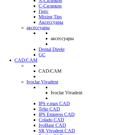
A-Силикон
C-Силикон
Гипс
Mixing Tips
Аксессуары
аксессуары
аксессуары
Dental Direkt
GC
CAD/CAM
CAD/CAM
Ivoclar Vivadent
Ivoclar Vivadent
IPS e.max CAD
Telio CAD
IPS Empress CAD
Colado CAD
IvoBase CAD
SR Vivodent CAD