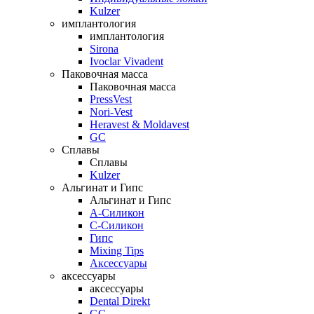
Kulzer
имплантология
имплантология
Sirona
Ivoclar Vivadent
Паковочная масса
Паковочная масса
PressVest
Nori-Vest
Heravest & Moldavest
GC
Сплавы
Сплавы
Kulzer
Альгинат и Гипс
Альгинат и Гипс
A-Силикон
C-Силикон
Гипс
Mixing Tips
Аксессуары
аксессуары
аксессуары
Dental Direkt
GC