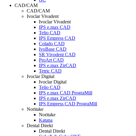
CAD/CAM
CAD/CAM
Ivoclar Vivadent
Ivoclar Vivadent
IPS e.max CAD
Telio CAD
IPS Empress CAD
Colado CAD
IvoBase CAD
SR Vivodent CAD
ProArt CAD
IPS e.max ZirCAD
Tetric CAD
Ivoclar Digital
Ivoclar Digital
Telio CAD
IPS e.max CAD PrograMill
IPS e.max ZirCAD
IPS Empress CAD PrograMill
Noritake
Noritake
Katana
Dental Direkt
Dental Direkt