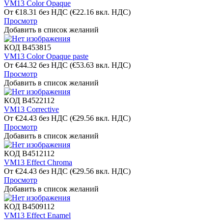
VM13 Color Opaque
От
€
18.31
без НДС
(
€
22.16
вкл. НДС)
Просмотр
Добавить в список желаний
КОД
B453815
VM13 Color Opaque paste
От
€
44.32
без НДС
(
€
53.63
вкл. НДС)
Просмотр
Добавить в список желаний
КОД
B4522112
VM13 Corrective
От
€
24.43
без НДС
(
€
29.56
вкл. НДС)
Просмотр
Добавить в список желаний
КОД
B4512112
VM13 Effect Chroma
От
€
24.43
без НДС
(
€
29.56
вкл. НДС)
Просмотр
Добавить в список желаний
КОД
B4509112
VM13 Effect Enamel