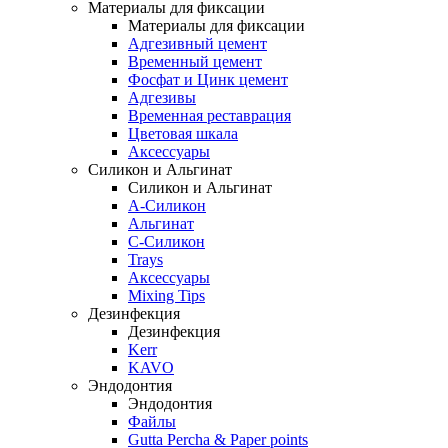
Материалы для фиксации
Материалы для фиксации
Адгезивный цемент
Временный цемент
Фосфат и Цинк цемент
Адгезивы
Временная реставрация
Цветовая шкала
Аксессуары
Силикон и Альгинат
Силикон и Альгинат
A-Силикон
Альгинат
C-Силикон
Trays
Аксессуары
Mixing Tips
Дезинфекция
Дезинфекция
Kerr
KAVO
Эндодонтия
Эндодонтия
Файлы
Gutta Percha & Paper points