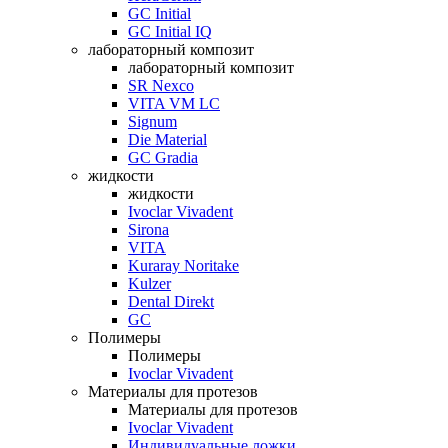
GC Initial
GC Initial IQ
лабораторный композит
лабораторный композит
SR Nexco
VITA VM LC
Signum
Die Material
GC Gradia
жидкости
жидкости
Ivoclar Vivadent
Sirona
VITA
Kuraray Noritake
Kulzer
Dental Direkt
GC
Полимеры
Полимеры
Ivoclar Vivadent
Материалы для протезов
Материалы для протезов
Ivoclar Vivadent
Индивидуальные ложки