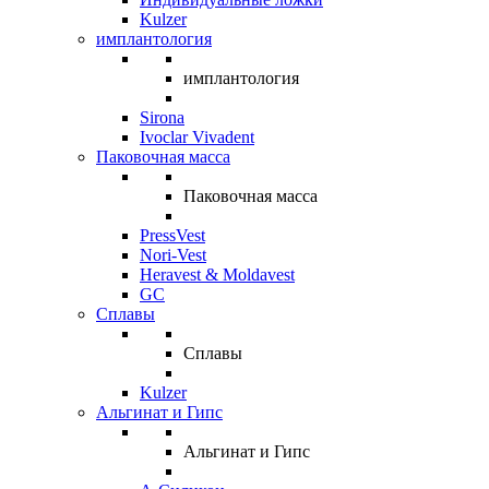
Kulzer
имплантология
имплантология
Sirona
Ivoclar Vivadent
Паковочная масса
Паковочная масса
PressVest
Nori-Vest
Heravest & Moldavest
GC
Сплавы
Сплавы
Kulzer
Альгинат и Гипс
Альгинат и Гипс