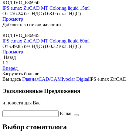
КОД
IVO_686950
IPS e.max ZirCAD MT Coloring liquid 15ml
От
€
56.24
без НДС
(
€
68.05
вкл. НДС)
Просмотр
Добавить в список желаний
КОД
IVO_686945
IPS e.max ZirCAD MT Coloring liquid 60ml
От
€
49.85
без НДС
(
€
60.32
вкл. НДС)
Просмотр
Назад
1
2
Вперед
Загрузить больше
Вы здесь
Главная
CAD/CAM
Ivoclar Digital
IPS e.max ZirCAD
Эксклюзивные Предложения
и новости для Вас
E-mail
Выбор стоматолога