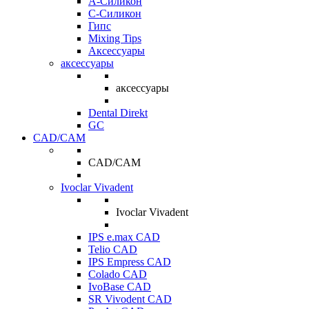
A-Силикон
C-Силикон
Гипс
Mixing Tips
Аксессуары
аксессуары
аксессуары
Dental Direkt
GC
CAD/CAM
CAD/CAM
Ivoclar Vivadent
Ivoclar Vivadent
IPS e.max CAD
Telio CAD
IPS Empress CAD
Colado CAD
IvoBase CAD
SR Vivodent CAD