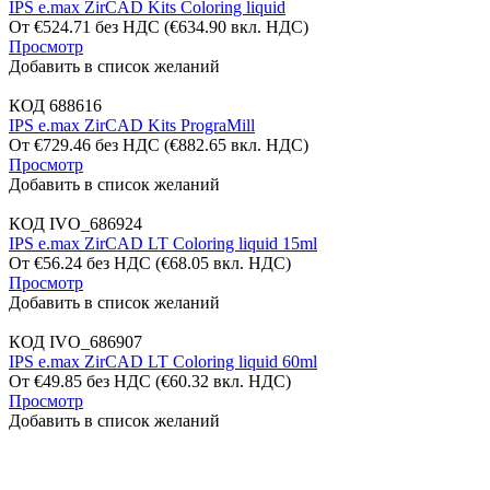
IPS e.max ZirCAD Kits Coloring liquid
От
€
524.71
без НДС
(
€
634.90
вкл. НДС)
Просмотр
Добавить в список желаний
КОД
688616
IPS e.max ZirCAD Kits PrograMill
От
€
729.46
без НДС
(
€
882.65
вкл. НДС)
Просмотр
Добавить в список желаний
КОД
IVO_686924
IPS e.max ZirCAD LT Coloring liquid 15ml
От
€
56.24
без НДС
(
€
68.05
вкл. НДС)
Просмотр
Добавить в список желаний
КОД
IVO_686907
IPS e.max ZirCAD LT Coloring liquid 60ml
От
€
49.85
без НДС
(
€
60.32
вкл. НДС)
Просмотр
Добавить в список желаний