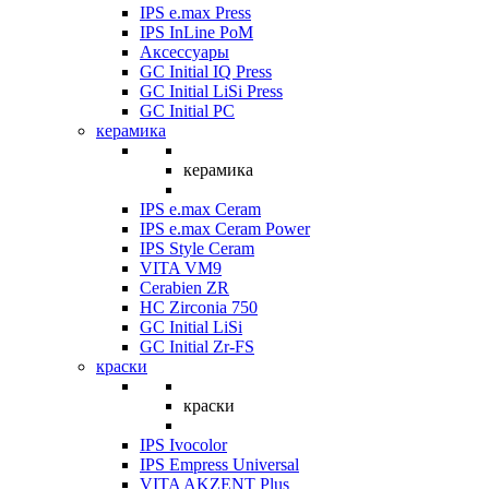
IPS e.max Press
IPS InLine PoM
Аксессуары
GC Initial IQ Press
GC Initial LiSi Press
GC Initial PC
керамика
керамика
IPS e.max Ceram
IPS e.max Ceram Power
IPS Style Ceram
VITA VM9
Cerabien ZR
HC Zirconia 750
GC Initial LiSi
GC Initial Zr-FS
краски
краски
IPS Ivocolor
IPS Empress Universal
VITA AKZENT Plus