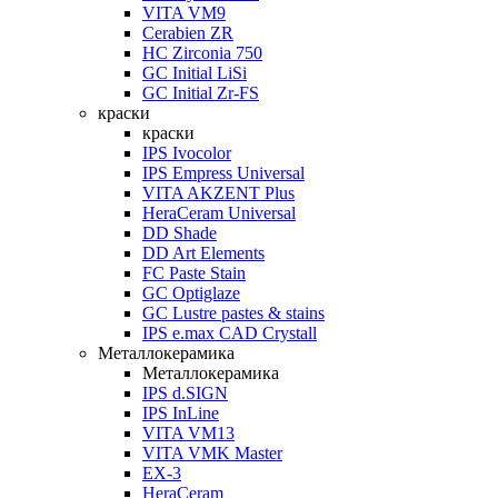
VITA VM9
Cerabien ZR
HC Zirconia 750
GC Initial LiSi
GC Initial Zr-FS
краски
краски
IPS Ivocolor
IPS Empress Universal
VITA AKZENT Plus
HeraCeram Universal
DD Shade
DD Art Elements
FC Paste Stain
GC Optiglaze
GC Lustre pastes & stains
IPS e.max CAD Crystall
Металлокерамика
Металлокерамика
IPS d.SIGN
IPS InLine
VITA VM13
VITA VMK Master
EX-3
HeraCeram