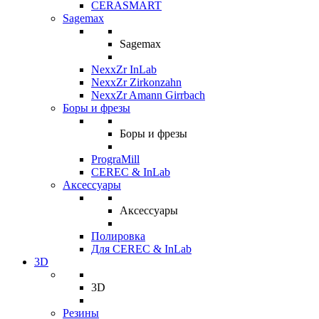
CERASMART
Sagemax
Sagemax
NexxZr InLab
NexxZr Zirkonzahn
NexxZr Amann Girrbach
Боры и фрезы
Боры и фрезы
PrograMill
CEREC & InLab
Аксессуары
Аксессуары
Полировка
Для CEREC & InLab
3D
3D
Резины