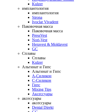
Kulzer
имплантология
имплантология
Sirona
Ivoclar Vivadent
Паковочная масса
Паковочная масса
PressVest
Nori-Vest
Heravest & Moldavest
GC
Сплавы
Сплавы
Kulzer
Альгинат и Гипс
Альгинат и Гипс
A-Силикон
C-Силикон
Гипс
Mixing Tips
Аксессуары
аксессуары
аксессуары
Dental Direkt
GC