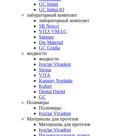
GC Initial
GC Initial IQ
лабораторный композит
лабораторный композит
SR Nexco
VITA VM LC
Signum
Die Material
GC Gradia
жидкости
жидкости
Ivoclar Vivadent
Sirona
VITA
Kuraray Noritake
Kulzer
Dental Direkt
GC
Полимеры
Полимеры
Ivoclar Vivadent
Материалы для протезов
Материалы для протезов
Ivoclar Vivadent
Индивидуальные ложки