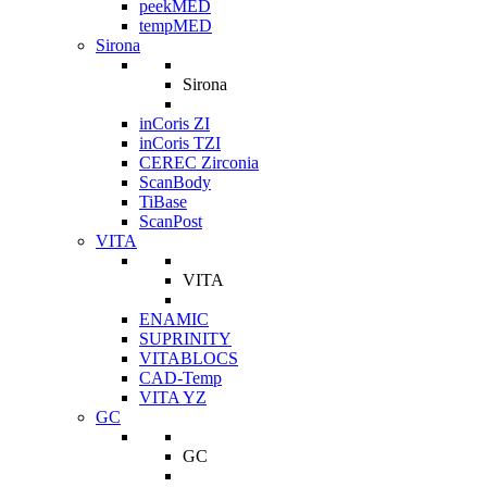
peekMED
tempMED
Sirona
Sirona
inCoris ZI
inCoris TZI
CEREC Zirconia
ScanBody
TiBase
ScanPost
VITA
VITA
ENAMIC
SUPRINITY
VITABLOCS
CAD-Temp
VITA YZ
GC
GC