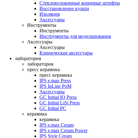
Стекловолоконные корневые штифты
Восстановление культи
Изоляция
Аксессуары
Инструменты
Инструменты
Инструменты для моделирования
Аксессуары
Аксессуары
Клинические аксессуары
лаборатория
лаборатория
пресс керамика
пресс керамика
IPS e.max Press
IPS InLine PoM
Аксессуары
GC Initial IQ Press
GC Initial LiSi Press
GC Initial PC
керамика
керамика
IPS e.max Ceram
IPS e.max Ceram Power
IPS Style Ceram