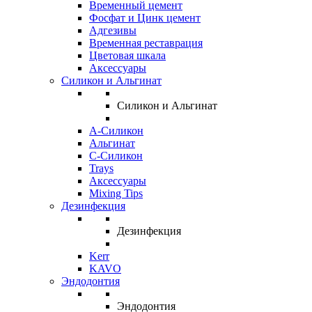
Временный цемент
Фосфат и Цинк цемент
Адгезивы
Временная реставрация
Цветовая шкала
Аксессуары
Силикон и Альгинат
Силикон и Альгинат
A-Силикон
Альгинат
C-Силикон
Trays
Аксессуары
Mixing Tips
Дезинфекция
Дезинфекция
Kerr
KAVO
Эндодонтия
Эндодонтия