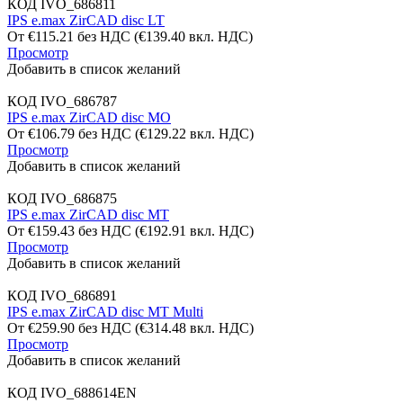
КОД
IVO_686811
IPS e.max ZirCAD disc LT
От
€
115.21
без НДС
(
€
139.40
вкл. НДС)
Просмотр
Добавить в список желаний
КОД
IVO_686787
IPS e.max ZirCAD disc MO
От
€
106.79
без НДС
(
€
129.22
вкл. НДС)
Просмотр
Добавить в список желаний
КОД
IVO_686875
IPS e.max ZirCAD disc MT
От
€
159.43
без НДС
(
€
192.91
вкл. НДС)
Просмотр
Добавить в список желаний
КОД
IVO_686891
IPS e.max ZirCAD disc MT Multi
От
€
259.90
без НДС
(
€
314.48
вкл. НДС)
Просмотр
Добавить в список желаний
КОД
IVO_688614EN