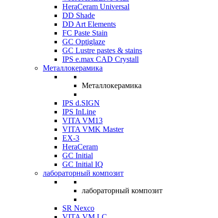
HeraCeram Universal
DD Shade
DD Art Elements
FC Paste Stain
GC Optiglaze
GC Lustre pastes & stains
IPS e.max CAD Crystall
Металлокерамика
Металлокерамика
IPS d.SIGN
IPS InLine
VITA VM13
VITA VMK Master
EX-3
HeraCeram
GC Initial
GC Initial IQ
лабораторный композит
лабораторный композит
SR Nexco
VITA VM LC