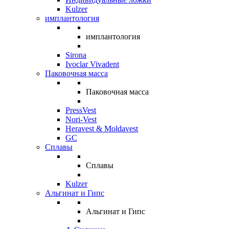
Kulzer
имплантология
имплантология
Sirona
Ivoclar Vivadent
Паковочная масса
Паковочная масса
PressVest
Nori-Vest
Heravest & Moldavest
GC
Сплавы
Сплавы
Kulzer
Альгинат и Гипс
Альгинат и Гипс