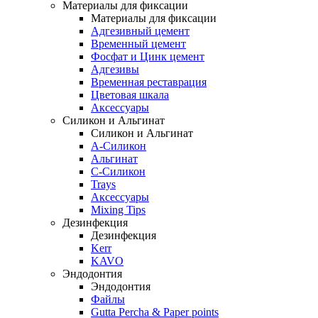
Материалы для фиксации
Материалы для фиксации
Адгезивный цемент
Временный цемент
Фосфат и Цинк цемент
Адгезивы
Временная реставрация
Цветовая шкала
Аксессуары
Силикон и Альгинат
Силикон и Альгинат
A-Силикон
Альгинат
C-Силикон
Trays
Аксессуары
Mixing Tips
Дезинфекция
Дезинфекция
Kerr
KAVO
Эндодонтия
Эндодонтия
Файлы
Gutta Percha & Paper points