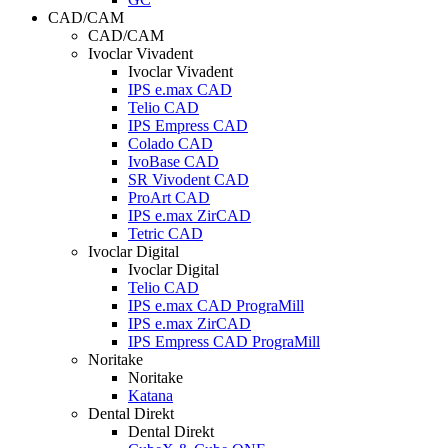
CAD/CAM
CAD/CAM
Ivoclar Vivadent
Ivoclar Vivadent
IPS e.max CAD
Telio CAD
IPS Empress CAD
Colado CAD
IvoBase CAD
SR Vivodent CAD
ProArt CAD
IPS e.max ZirCAD
Tetric CAD
Ivoclar Digital
Ivoclar Digital
Telio CAD
IPS e.max CAD PrograMill
IPS e.max ZirCAD
IPS Empress CAD PrograMill
Noritake
Noritake
Katana
Dental Direkt
Dental Direkt