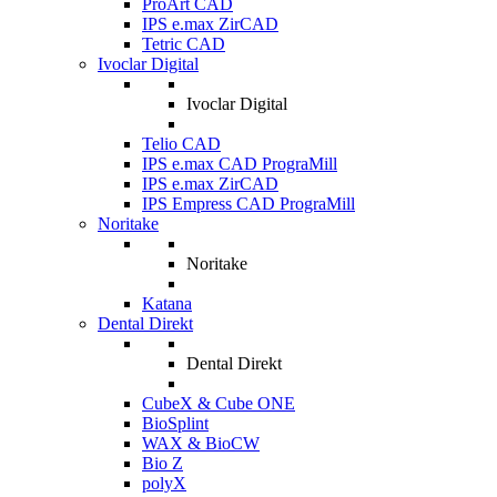
ProArt CAD
IPS e.max ZirCAD
Tetric CAD
Ivoclar Digital
Ivoclar Digital
Telio CAD
IPS e.max CAD PrograMill
IPS e.max ZirCAD
IPS Empress CAD PrograMill
Noritake
Noritake
Katana
Dental Direkt
Dental Direkt
CubeX & Cube ONE
BioSplint
WAX & BioCW
Bio Z
polyX