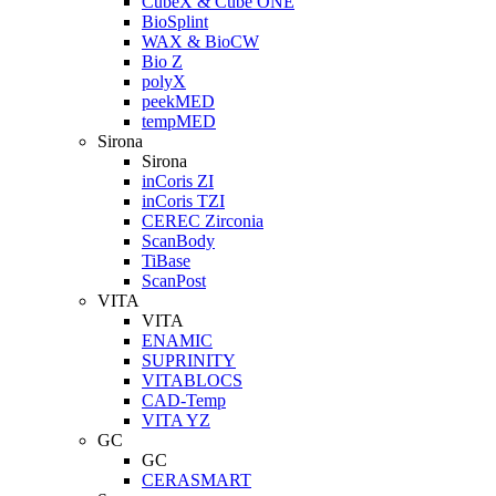
CubeX & Cube ONE
BioSplint
WAX & BioCW
Bio Z
polyX
peekMED
tempMED
Sirona
Sirona
inCoris ZI
inCoris TZI
CEREC Zirconia
ScanBody
TiBase
ScanPost
VITA
VITA
ENAMIC
SUPRINITY
VITABLOCS
CAD-Temp
VITA YZ
GC
GC
CERASMART