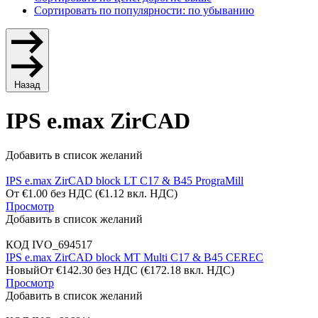
Сортировать по популярности: по убыванию
Назад
IPS e.max ZirCAD
Добавить в список желаний
IPS e.max ZirCAD block LT C17 & B45 PrograMill
От
€
1.00
без НДС
(
€
1.12
вкл. НДС)
Просмотр
Добавить в список желаний
КОД
IVO_694517
IPS e.max ZirCAD block MT Multi C17 & B45 CEREC
Новый
От
€
142.30
без НДС
(
€
172.18
вкл. НДС)
Просмотр
Добавить в список желаний