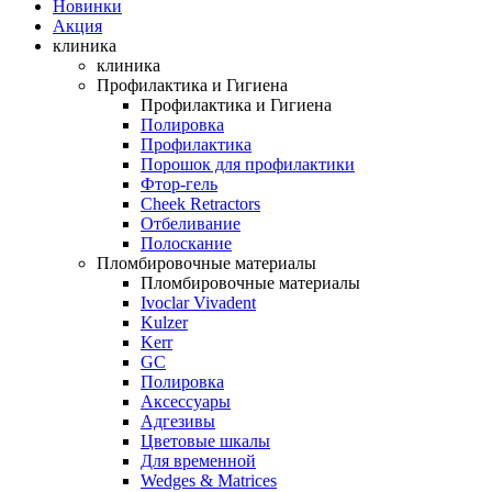
Новинки
Акция
клиника
клиника
Профилактика и Гигиена
Профилактика и Гигиена
Полировка
Профилактика
Порошок для профилактики
Фтор-гель
Cheek Retractors
Отбеливание
Полоскание
Пломбировочные материалы
Пломбировочные материалы
Ivoclar Vivadent
Kulzer
Kerr
GC
Полировка
Аксессуары
Адгезивы
Цветовые шкалы
Для временной
Wedges & Matrices