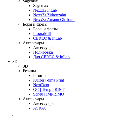
Sagemax
Sagemax
NexxZr InLab
NexxZr Zirkonzahn
NexxZr Amann Girrbach
Боры и фрезы
Боры и фрезы
PrograMill
CEREC & InLab
Аксессуары
Аксессуары
Полировка
Для CEREC & InLab
3D
3D
Резины
Резины
Kulzer | dima Print
NextDent
GC | Temp PRINT
Scheu | IMPRIMO
Аксессуары
Аксессуары
ASIGA