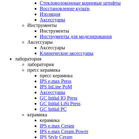
Стекловолоконные корневые штифты
Восстановление культи
Изоляция
Аксессуары
Инструменты
Инструменты
Инструменты для моделирования
Аксессуары
Аксессуары
Клинические аксессуары
лаборатория
лаборатория
пресс керамика
пресс керамика
IPS e.max Press
IPS InLine PoM
Аксессуары
GC Initial IQ Press
GC Initial LiSi Press
GC Initial PC
керамика
керамика
IPS e.max Ceram
IPS e.max Ceram Power
IPS Style Ceram