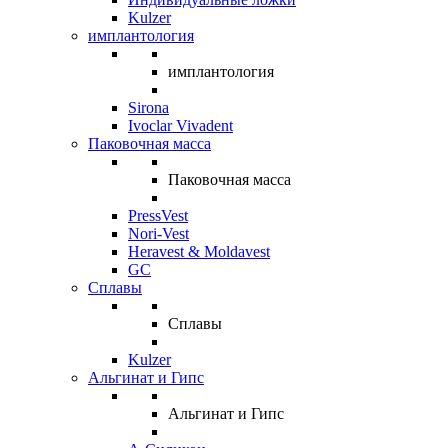
Kulzer
имплантология
имплантология
Sirona
Ivoclar Vivadent
Паковочная масса
Паковочная масса
PressVest
Nori-Vest
Heravest & Moldavest
GC
Сплавы
Сплавы
Kulzer
Альгинат и Гипс
Альгинат и Гипс