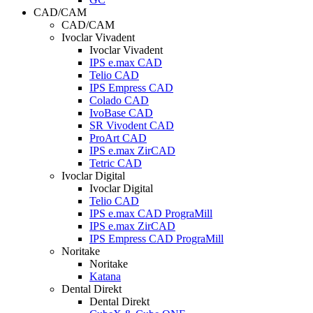
CAD/CAM
CAD/CAM
Ivoclar Vivadent
Ivoclar Vivadent
IPS e.max CAD
Telio CAD
IPS Empress CAD
Colado CAD
IvoBase CAD
SR Vivodent CAD
ProArt CAD
IPS e.max ZirCAD
Tetric CAD
Ivoclar Digital
Ivoclar Digital
Telio CAD
IPS e.max CAD PrograMill
IPS e.max ZirCAD
IPS Empress CAD PrograMill
Noritake
Noritake
Katana
Dental Direkt
Dental Direkt