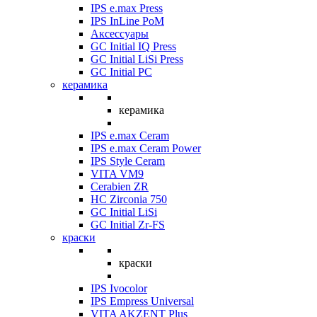
IPS e.max Press
IPS InLine PoM
Аксессуары
GC Initial IQ Press
GC Initial LiSi Press
GC Initial PC
керамика
керамика
IPS e.max Ceram
IPS e.max Ceram Power
IPS Style Ceram
VITA VM9
Cerabien ZR
HC Zirconia 750
GC Initial LiSi
GC Initial Zr-FS
краски
краски
IPS Ivocolor
IPS Empress Universal
VITA AKZENT Plus