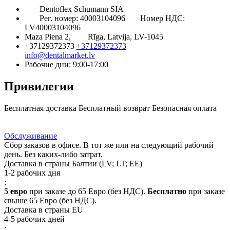
Dentoflex Schumann SIA
Рег. номер: 40003104096
Номер НДС:
LV40003104096
Maza Piena 2,
Rīga, Latvija, LV-1045
+37129372373
+37129372373
info@dentalmarket.lv
Рабочие дни: 9:00-17:00
Привилегии
Бесплатная доставка
Бесплатный возврат
Безопасная оплата
Ответ на Ваш вопрос
Программа Лояльности
Доставка
Обслуживание
Сбор заказов в офисе. В тот же или на следующий рабочий
день. Без каких-либо затрат.
Доставка в страны Балтии (LV; LT; EE)
1-2 рабочих дня
:
5 евро
при заказе до 65 Евро (без НДС).
Бесплатно
при заказе
свыше 65 Евро (без НДС).
Доставка в страны EU
4-5 рабочих дней
: