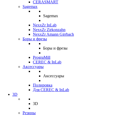
CERASMART
Sagemax
Sagemax
NexxZr InLab
NexxZr Zirkonzahn
NexxZr Amann Girrbach
Боры и фрезы
Боры и фрезы
PrograMill
CEREC & InLab
Аксессуары
Аксессуары
Полировка
Для CEREC & InLab
3D
3D
Резины