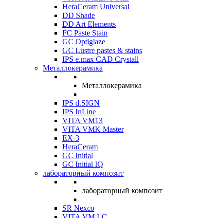
HeraCeram Universal
DD Shade
DD Art Elements
FC Paste Stain
GC Optiglaze
GC Lustre pastes & stains
IPS e.max CAD Crystall
Металлокерамика
Металлокерамика
IPS d.SIGN
IPS InLine
VITA VM13
VITA VMK Master
EX-3
HeraCeram
GC Initial
GC Initial IQ
лабораторный композит
лабораторный композит
SR Nexco
VITA VM LC