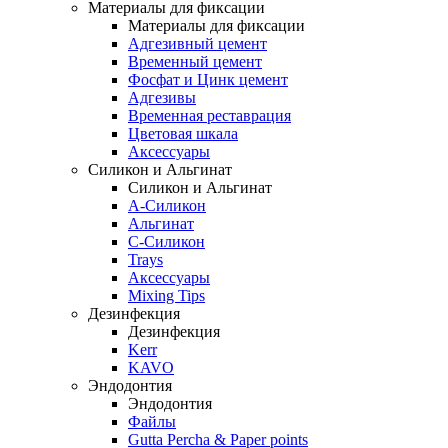
Материалы для фиксации
Материалы для фиксации
Адгезивный цемент
Временный цемент
Фосфат и Цинк цемент
Адгезивы
Временная реставрация
Цветовая шкала
Аксессуары
Силикон и Альгинат
Силикон и Альгинат
A-Силикон
Альгинат
C-Силикон
Trays
Аксессуары
Mixing Tips
Дезинфекция
Дезинфекция
Kerr
KAVO
Эндодонтия
Эндодонтия
Файлы
Gutta Percha & Paper points