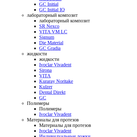
GC Initial
GC Initial IQ
лабораторный композит
лабораторный композит
SR Nexco
VITA VM LC
Signum
Die Material
GC Gradia
жидкости
жидкости
Ivoclar Vivadent
Sirona
VITA
Kuraray Noritake
Kulzer
Dental Direkt
GC
Полимеры
Полимеры
Ivoclar Vivadent
Материалы для протезов
Материалы для протезов
Ivoclar Vivadent
Индивидуальные ложки