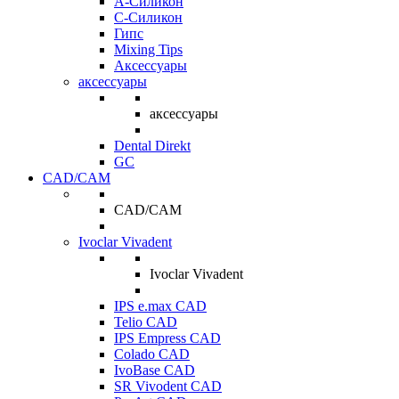
A-Силикон
C-Силикон
Гипс
Mixing Tips
Аксессуары
аксессуары
аксессуары
Dental Direkt
GC
CAD/CAM
CAD/CAM
Ivoclar Vivadent
Ivoclar Vivadent
IPS e.max CAD
Telio CAD
IPS Empress CAD
Colado CAD
IvoBase CAD
SR Vivodent CAD