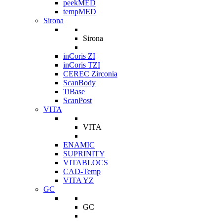
peekMED
tempMED
Sirona
Sirona
inCoris ZI
inCoris TZI
CEREC Zirconia
ScanBody
TiBase
ScanPost
VITA
VITA
ENAMIC
SUPRINITY
VITABLOCS
CAD-Temp
VITA YZ
GC
GC