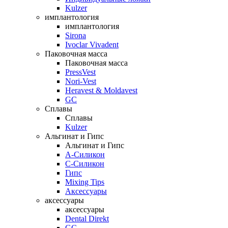
Kulzer
имплантология
имплантология
Sirona
Ivoclar Vivadent
Паковочная масса
Паковочная масса
PressVest
Nori-Vest
Heravest & Moldavest
GC
Сплавы
Сплавы
Kulzer
Альгинат и Гипс
Альгинат и Гипс
A-Силикон
C-Силикон
Гипс
Mixing Tips
Аксессуары
аксессуары
аксессуары
Dental Direkt
GC