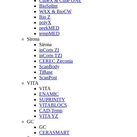
CubeX & Cube ONE
BioSplint
WAX & BioCW
Bio Z
polyX
peekMED
tempMED
Sirona
Sirona
inCoris ZI
inCoris TZI
CEREC Zirconia
ScanBody
TiBase
ScanPost
VITA
VITA
ENAMIC
SUPRINITY
VITABLOCS
CAD-Temp
VITA YZ
GC
GC
CERASMART