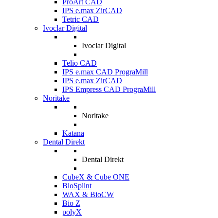
ProArt CAD
IPS e.max ZirCAD
Tetric CAD
Ivoclar Digital
Ivoclar Digital
Telio CAD
IPS e.max CAD PrograMill
IPS e.max ZirCAD
IPS Empress CAD PrograMill
Noritake
Noritake
Katana
Dental Direkt
Dental Direkt
CubeX & Cube ONE
BioSplint
WAX & BioCW
Bio Z
polyX