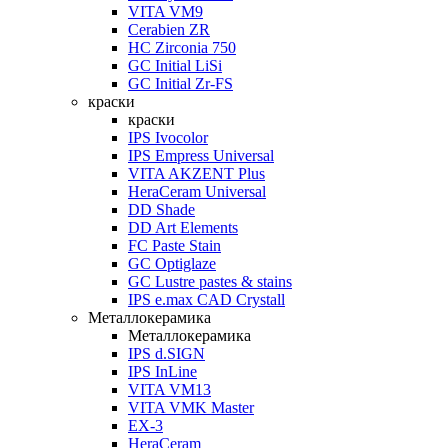
VITA VM9
Cerabien ZR
HC Zirconia 750
GC Initial LiSi
GC Initial Zr-FS
краски
краски
IPS Ivocolor
IPS Empress Universal
VITA AKZENT Plus
HeraCeram Universal
DD Shade
DD Art Elements
FC Paste Stain
GC Optiglaze
GC Lustre pastes & stains
IPS e.max CAD Crystall
Металлокерамика
Металлокерамика
IPS d.SIGN
IPS InLine
VITA VM13
VITA VMK Master
EX-3
HeraCeram