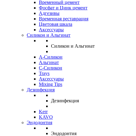
Временный цемент
Фосфат и Цинк цемент
Адгезивы
Временная реставрация
Цветовая шкала
Аксессуары
Силикон и Альгинат
Силикон и Альгинат
A-Силикон
Альгинат
C-Силикон
Trays
Аксессуары
Mixing Tips
Дезинфекция
Дезинфекция
Kerr
KAVO
Эндодонтия
Эндодонтия