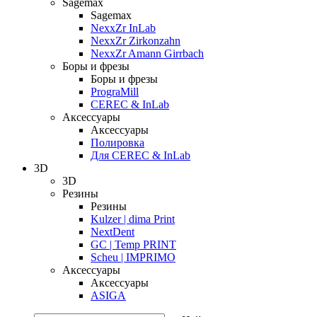
Sagemax
Sagemax
NexxZr InLab
NexxZr Zirkonzahn
NexxZr Amann Girrbach
Боры и фрезы
Боры и фрезы
PrograMill
CEREC & InLab
Аксессуары
Аксессуары
Полировка
Для CEREC & InLab
3D
3D
Резины
Резины
Kulzer | dima Print
NextDent
GC | Temp PRINT
Scheu | IMPRIMO
Аксессуары
Аксессуары
ASIGA