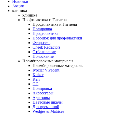
Новинки
Акция
клиника
клиника
Профилактика и Гигиена
Профилактика и Гигиена
Полировка
Профилактика
Порошок для профилактики
Фтор-гель
Cheek Retractors
Отбеливание
Полоскание
Пломбировочные материалы
Пломбировочные материалы
Ivoclar Vivadent
Kulzer
Kerr
GC
Полировка
Аксессуары
Адгезивы
Цветовые шкалы
Для временной
Wedges & Matrices