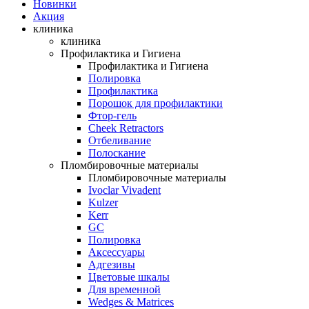
Новинки
Акция
клиника
клиника
Профилактика и Гигиена
Профилактика и Гигиена
Полировка
Профилактика
Порошок для профилактики
Фтор-гель
Cheek Retractors
Отбеливание
Полоскание
Пломбировочные материалы
Пломбировочные материалы
Ivoclar Vivadent
Kulzer
Kerr
GC
Полировка
Аксессуары
Адгезивы
Цветовые шкалы
Для временной
Wedges & Matrices