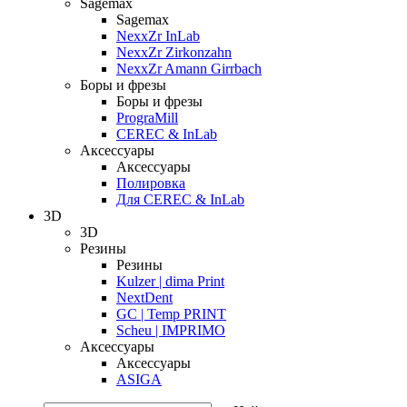
Sagemax
Sagemax
NexxZr InLab
NexxZr Zirkonzahn
NexxZr Amann Girrbach
Боры и фрезы
Боры и фрезы
PrograMill
CEREC & InLab
Аксессуары
Аксессуары
Полировка
Для CEREC & InLab
3D
3D
Резины
Резины
Kulzer | dima Print
NextDent
GC | Temp PRINT
Scheu | IMPRIMO
Аксессуары
Аксессуары
ASIGA