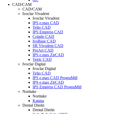
CAD/CAM
CAD/CAM
Ivoclar Vivadent
Ivoclar Vivadent
IPS e.max CAD
Telio CAD
IPS Empress CAD
Colado CAD
IvoBase CAD
SR Vivodent CAD
ProArt CAD
IPS e.max ZirCAD
Tetric CAD
Ivoclar Digital
Ivoclar Digital
Telio CAD
IPS e.max CAD PrograMill
IPS e.max ZirCAD
IPS Empress CAD PrograMill
Noritake
Noritake
Katana
Dental Direkt
Dental Direkt