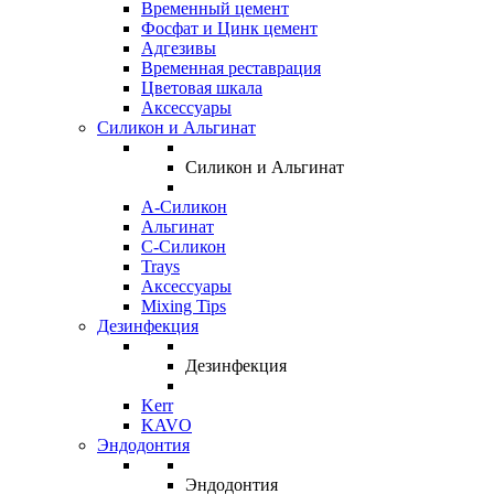
Временный цемент
Фосфат и Цинк цемент
Адгезивы
Временная реставрация
Цветовая шкала
Аксессуары
Силикон и Альгинат
Силикон и Альгинат
A-Силикон
Альгинат
C-Силикон
Trays
Аксессуары
Mixing Tips
Дезинфекция
Дезинфекция
Kerr
KAVO
Эндодонтия
Эндодонтия