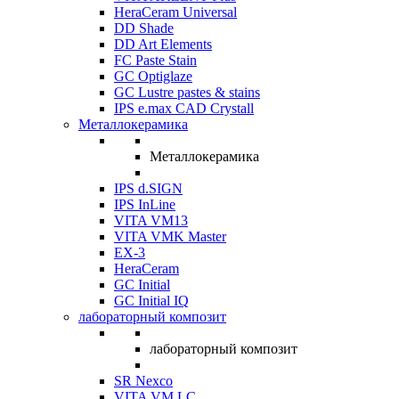
HeraCeram Universal
DD Shade
DD Art Elements
FC Paste Stain
GC Optiglaze
GC Lustre pastes & stains
IPS e.max CAD Crystall
Металлокерамика
Металлокерамика
IPS d.SIGN
IPS InLine
VITA VM13
VITA VMK Master
EX-3
HeraCeram
GC Initial
GC Initial IQ
лабораторный композит
лабораторный композит
SR Nexco
VITA VM LC