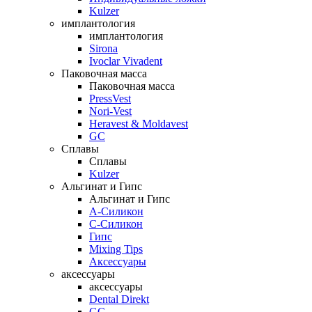
Kulzer
имплантология
имплантология
Sirona
Ivoclar Vivadent
Паковочная масса
Паковочная масса
PressVest
Nori-Vest
Heravest & Moldavest
GC
Сплавы
Сплавы
Kulzer
Альгинат и Гипс
Альгинат и Гипс
A-Силикон
C-Силикон
Гипс
Mixing Tips
Аксессуары
аксессуары
аксессуары
Dental Direkt
GC