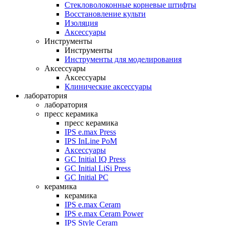
Стекловолоконные корневые штифты
Восстановление культи
Изоляция
Аксессуары
Инструменты
Инструменты
Инструменты для моделирования
Аксессуары
Аксессуары
Клинические аксессуары
лаборатория
лаборатория
пресс керамика
пресс керамика
IPS e.max Press
IPS InLine PoM
Аксессуары
GC Initial IQ Press
GC Initial LiSi Press
GC Initial PC
керамика
керамика
IPS e.max Ceram
IPS e.max Ceram Power
IPS Style Ceram