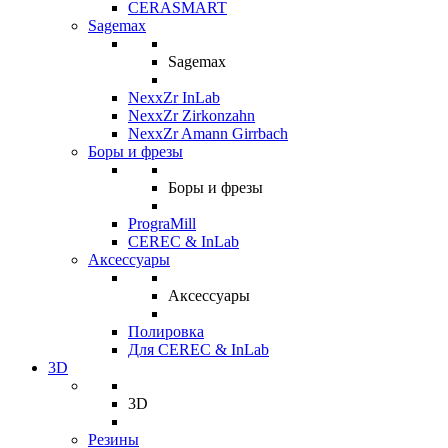
CERASMART
Sagemax
Sagemax
NexxZr InLab
NexxZr Zirkonzahn
NexxZr Amann Girrbach
Боры и фрезы
Боры и фрезы
PrograMill
CEREC & InLab
Аксессуары
Аксессуары
Полировка
Для CEREC & InLab
3D
3D
Резины