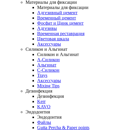
Материалы для фиксации
Материалы для фиксации
Адгезивный цемент
Временный цемент
Фосфат и Цинк цемент
Адгезивы
Временная реставрация
Цветовая шкала
Аксессуары
Силикон и Альгинат
Силикон и Альгинат
A-Силикон
Альгинат
C-Силикон
Trays
Аксессуары
Mixing Tips
Дезинфекция
Дезинфекция
Kerr
KAVO
Эндодонтия
Эндодонтия
Файлы
Gutta Percha & Paper points