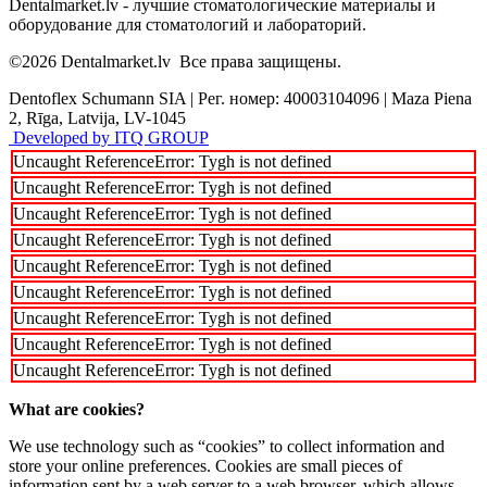
Dentalmarket.lv - лучшие стоматологические материалы и
оборудование для стоматологий и лабораторий.
©2026
Dentalmarket.lv
Все права защищены.
Dentoflex Schumann SIA
|
Рег. номер: 40003104096
|
Maza Piena
2, Rīga, Latvija, LV-1045
Developed by ITQ GROUP
Uncaught ReferenceError: Tygh is not defined
Uncaught ReferenceError: Tygh is not defined
Uncaught ReferenceError: Tygh is not defined
Uncaught ReferenceError: Tygh is not defined
Uncaught ReferenceError: Tygh is not defined
Uncaught ReferenceError: Tygh is not defined
Uncaught ReferenceError: Tygh is not defined
Uncaught ReferenceError: Tygh is not defined
Uncaught ReferenceError: Tygh is not defined
What are cookies?
We use technology such as “cookies” to collect information and
store your online preferences. Cookies are small pieces of
information sent by a web server to a web browser, which allows