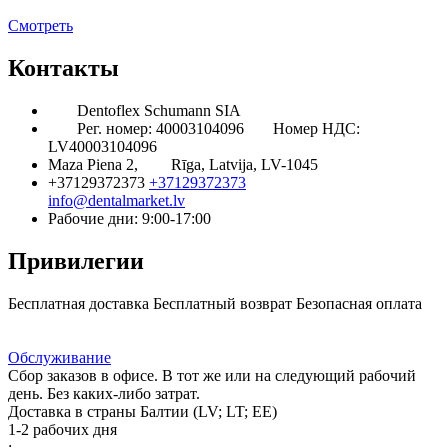
Смотреть
Контакты
Dentoflex Schumann SIA
Рег. номер: 40003104096
Номер НДС:
LV40003104096
Maza Piena 2,
Rīga, Latvija, LV-1045
+37129372373
+37129372373
info@dentalmarket.lv
Рабочие дни: 9:00-17:00
Привилегии
Бесплатная доставка
Бесплатный возврат
Безопасная оплата
Ответ на Ваш вопрос
Программа Лояльности
Доставка
Обслуживание
Сбор заказов в офисе. В тот же или на следующий рабочий
день. Без каких-либо затрат.
Доставка в страны Балтии (LV; LT; EE)
1-2 рабочих дня
: