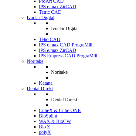
ProArt CAD
IPS e.max ZirCAD
Tetric CAD
Ivoclar Digital
Ivoclar Digital
Telio CAD
IPS e.max CAD PrograMill
IPS e.max ZirCAD
IPS Empress CAD PrograMill
Noritake
Noritake
Katana
Dental Direkt
Dental Direkt
CubeX & Cube ONE
BioSplint
WAX & BioCW
Bio Z
polyX