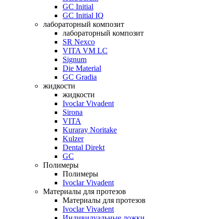
GC Initial
GC Initial IQ
лабораторный композит
лабораторный композит
SR Nexco
VITA VM LC
Signum
Die Material
GC Gradia
жидкости
жидкости
Ivoclar Vivadent
Sirona
VITA
Kuraray Noritake
Kulzer
Dental Direkt
GC
Полимеры
Полимеры
Ivoclar Vivadent
Материалы для протезов
Материалы для протезов
Ivoclar Vivadent
Индивидуальные ложки