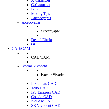
A-Силикон
C-Силикон
Гипс
Mixing Tips
Аксессуары
аксессуары
аксессуары
Dental Direkt
GC
CAD/CAM
CAD/CAM
Ivoclar Vivadent
Ivoclar Vivadent
IPS e.max CAD
Telio CAD
IPS Empress CAD
Colado CAD
IvoBase CAD
SR Vivodent CAD