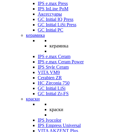
IPS e.max Press
IPS InLine PoM
Аксессуары
GC Initial IQ Press
GC Initial LiSi Press
GC Initial PC
керамика
керамика
IPS e.max Ceram
IPS e.max Ceram Power
IPS Style Ceram
VITA VM9
Cerabien ZR
HC Zirconia 750
GC Initial LiSi
GC Initial Zr-FS
краски
краски
IPS Ivocolor
IPS Empress Universal
VITA AKZENT Plus