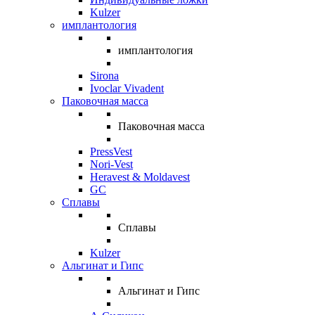
Kulzer
имплантология
имплантология
Sirona
Ivoclar Vivadent
Паковочная масса
Паковочная масса
PressVest
Nori-Vest
Heravest & Moldavest
GC
Сплавы
Сплавы
Kulzer
Альгинат и Гипс
Альгинат и Гипс