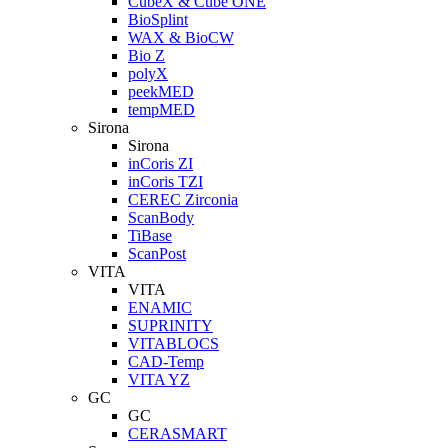
CubeX & Cube ONE
BioSplint
WAX & BioCW
Bio Z
polyX
peekMED
tempMED
Sirona
Sirona
inCoris ZI
inCoris TZI
CEREC Zirconia
ScanBody
TiBase
ScanPost
VITA
VITA
ENAMIC
SUPRINITY
VITABLOCS
CAD-Temp
VITA YZ
GC
GC
CERASMART