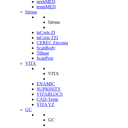
peekMED
tempMED
Sirona
Sirona
inCoris ZI
inCoris TZI
CEREC Zirconia
ScanBody
TiBase
ScanPost
VITA
VITA
ENAMIC
SUPRINITY
VITABLOCS
CAD-Temp
VITA YZ
GC
GC