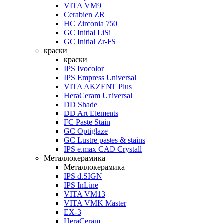
VITA VM9
Cerabien ZR
HC Zirconia 750
GC Initial LiSi
GC Initial Zr-FS
краски
краски
IPS Ivocolor
IPS Empress Universal
VITA AKZENT Plus
HeraCeram Universal
DD Shade
DD Art Elements
FC Paste Stain
GC Optiglaze
GC Lustre pastes & stains
IPS e.max CAD Crystall
Металлокерамика
Металлокерамика
IPS d.SIGN
IPS InLine
VITA VM13
VITA VMK Master
EX-3
HeraCeram