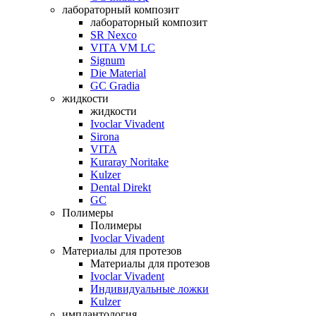
лабораторный композит
лабораторный композит
SR Nexco
VITA VM LC
Signum
Die Material
GC Gradia
жидкости
жидкости
Ivoclar Vivadent
Sirona
VITA
Kuraray Noritake
Kulzer
Dental Direkt
GC
Полимеры
Полимеры
Ivoclar Vivadent
Материалы для протезов
Материалы для протезов
Ivoclar Vivadent
Индивидуальные ложки
Kulzer
имплантология