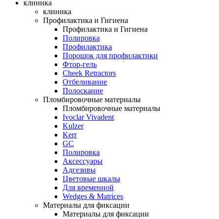
клиника
клиника
Профилактика и Гигиена
Профилактика и Гигиена
Полировка
Профилактика
Порошок для профилактики
Фтор-гель
Cheek Retractors
Отбеливание
Полоскание
Пломбировочные материалы
Пломбировочные материалы
Ivoclar Vivadent
Kulzer
Kerr
GC
Полировка
Аксессуары
Адгезивы
Цветовые шкалы
Для временной
Wedges & Matrices
Материалы для фиксации
Материалы для фиксации