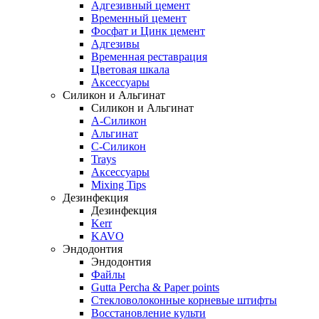
Адгезивный цемент
Временный цемент
Фосфат и Цинк цемент
Адгезивы
Временная реставрация
Цветовая шкала
Аксессуары
Силикон и Альгинат
Силикон и Альгинат
A-Силикон
Альгинат
C-Силикон
Trays
Аксессуары
Mixing Tips
Дезинфекция
Дезинфекция
Kerr
KAVO
Эндодонтия
Эндодонтия
Файлы
Gutta Percha & Paper points
Стекловолоконные корневые штифты
Восстановление культи