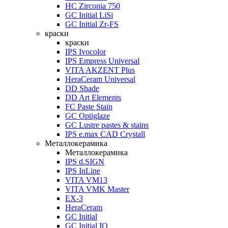
HC Zirconia 750
GC Initial LiSi
GC Initial Zr-FS
краски
краски
IPS Ivocolor
IPS Empress Universal
VITA AKZENT Plus
HeraCeram Universal
DD Shade
DD Art Elements
FC Paste Stain
GC Optiglaze
GC Lustre pastes & stains
IPS e.max CAD Crystall
Металлокерамика
Металлокерамика
IPS d.SIGN
IPS InLine
VITA VM13
VITA VMK Master
EX-3
HeraCeram
GC Initial
GC Initial IQ