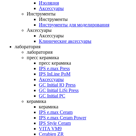
Изоляция
Аксессуары
Инструменты
Инструменты
Инструменты для моделирования
Аксессуары
Аксессуары
Клинические аксессуары
лаборатория
лаборатория
пресс керамика
пресс керамика
IPS e.max Press
IPS InLine PoM
Аксессуары
GC Initial IQ Press
GC Initial LiSi Press
GC Initial PC
керамика
керамика
IPS e.max Ceram
IPS e.max Ceram Power
IPS Style Ceram
VITA VM9
Cerabien ZR