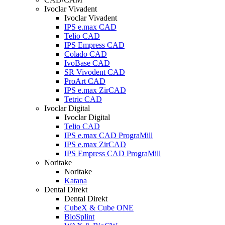
Ivoclar Vivadent
Ivoclar Vivadent
IPS e.max CAD
Telio CAD
IPS Empress CAD
Colado CAD
IvoBase CAD
SR Vivodent CAD
ProArt CAD
IPS e.max ZirCAD
Tetric CAD
Ivoclar Digital
Ivoclar Digital
Telio CAD
IPS e.max CAD PrograMill
IPS e.max ZirCAD
IPS Empress CAD PrograMill
Noritake
Noritake
Katana
Dental Direkt
Dental Direkt
CubeX & Cube ONE
BioSplint