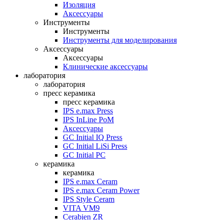
Изоляция
Аксессуары
Инструменты
Инструменты
Инструменты для моделирования
Аксессуары
Аксессуары
Клинические аксессуары
лаборатория
лаборатория
пресс керамика
пресс керамика
IPS e.max Press
IPS InLine PoM
Аксессуары
GC Initial IQ Press
GC Initial LiSi Press
GC Initial PC
керамика
керамика
IPS e.max Ceram
IPS e.max Ceram Power
IPS Style Ceram
VITA VM9
Cerabien ZR