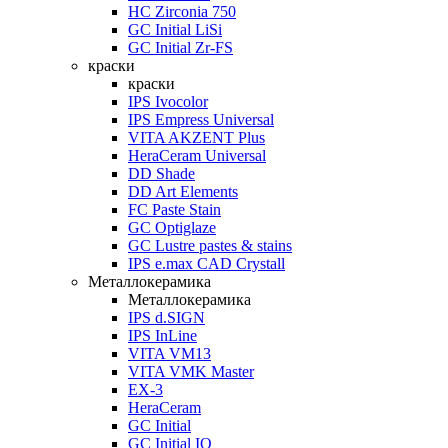
HC Zirconia 750
GC Initial LiSi
GC Initial Zr-FS
краски
краски
IPS Ivocolor
IPS Empress Universal
VITA AKZENT Plus
HeraCeram Universal
DD Shade
DD Art Elements
FC Paste Stain
GC Optiglaze
GC Lustre pastes & stains
IPS e.max CAD Crystall
Металлокерамика
Металлокерамика
IPS d.SIGN
IPS InLine
VITA VM13
VITA VMK Master
EX-3
HeraCeram
GC Initial
GC Initial IQ