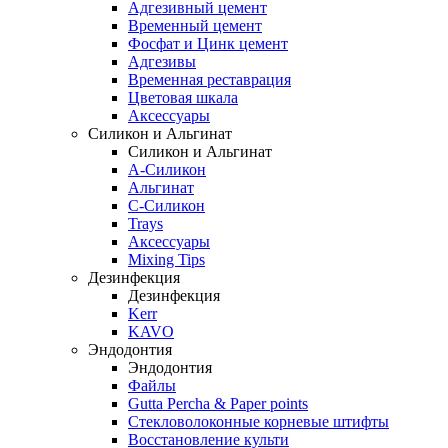
Адгезивный цемент
Временный цемент
Фосфат и Цинк цемент
Адгезивы
Временная реставрация
Цветовая шкала
Аксессуары
Силикон и Альгинат
Силикон и Альгинат
A-Силикон
Альгинат
C-Силикон
Trays
Аксессуары
Mixing Tips
Дезинфекция
Дезинфекция
Kerr
KAVO
Эндодонтия
Эндодонтия
Файлы
Gutta Percha & Paper points
Стекловолоконные корневые штифты
Восстановление культи