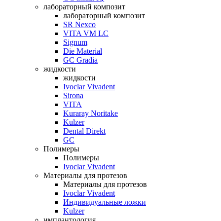
лабораторный композит
лабораторный композит
SR Nexco
VITA VM LC
Signum
Die Material
GC Gradia
жидкости
жидкости
Ivoclar Vivadent
Sirona
VITA
Kuraray Noritake
Kulzer
Dental Direkt
GC
Полимеры
Полимеры
Ivoclar Vivadent
Материалы для протезов
Материалы для протезов
Ivoclar Vivadent
Индивидуальные ложки
Kulzer
имплантология