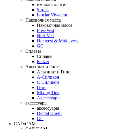
имплантология
Sirona
Ivoclar Vivadent
Паковочная масса
Паковочная масса
PressVest
Nori-Vest
Heravest & Moldavest
GC
Сплавы
Сплавы
Kulzer
Альгинат и Гипс
Альгинат и Гипс
A-Силикон
C-Силикон
Гипс
Mixing Tips
Аксессуары
аксессуары
аксессуары
Dental Direkt
GC
CAD/CAM
CAD/CAM