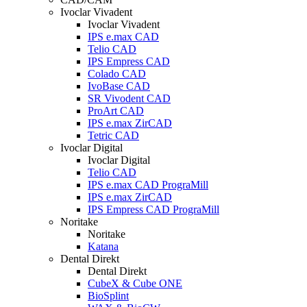
Ivoclar Vivadent
Ivoclar Vivadent
IPS e.max CAD
Telio CAD
IPS Empress CAD
Colado CAD
IvoBase CAD
SR Vivodent CAD
ProArt CAD
IPS e.max ZirCAD
Tetric CAD
Ivoclar Digital
Ivoclar Digital
Telio CAD
IPS e.max CAD PrograMill
IPS e.max ZirCAD
IPS Empress CAD PrograMill
Noritake
Noritake
Katana
Dental Direkt
Dental Direkt
CubeX & Cube ONE
BioSplint