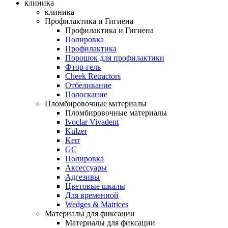
клиника
клиника
Профилактика и Гигиена
Профилактика и Гигиена
Полировка
Профилактика
Порошок для профилактики
Фтор-гель
Cheek Retractors
Отбеливание
Полоскание
Пломбировочные материалы
Пломбировочные материалы
Ivoclar Vivadent
Kulzer
Kerr
GC
Полировка
Аксессуары
Адгезивы
Цветовые шкалы
Для временной
Wedges & Matrices
Материалы для фиксации
Материалы для фиксации