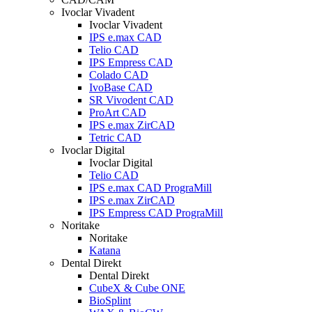
Ivoclar Vivadent
Ivoclar Vivadent
IPS e.max CAD
Telio CAD
IPS Empress CAD
Colado CAD
IvoBase CAD
SR Vivodent CAD
ProArt CAD
IPS e.max ZirCAD
Tetric CAD
Ivoclar Digital
Ivoclar Digital
Telio CAD
IPS e.max CAD PrograMill
IPS e.max ZirCAD
IPS Empress CAD PrograMill
Noritake
Noritake
Katana
Dental Direkt
Dental Direkt
CubeX & Cube ONE
BioSplint