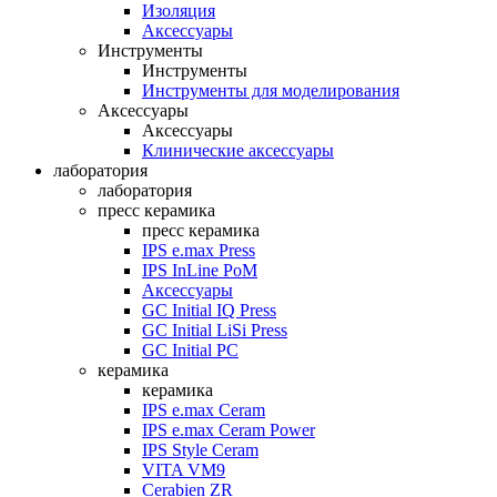
Изоляция
Аксессуары
Инструменты
Инструменты
Инструменты для моделирования
Аксессуары
Аксессуары
Клинические аксессуары
лаборатория
лаборатория
пресс керамика
пресс керамика
IPS e.max Press
IPS InLine PoM
Аксессуары
GC Initial IQ Press
GC Initial LiSi Press
GC Initial PC
керамика
керамика
IPS e.max Ceram
IPS e.max Ceram Power
IPS Style Ceram
VITA VM9
Cerabien ZR