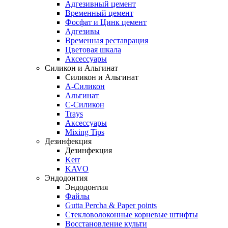
Адгезивный цемент
Временный цемент
Фосфат и Цинк цемент
Адгезивы
Временная реставрация
Цветовая шкала
Аксессуары
Силикон и Альгинат
Силикон и Альгинат
A-Силикон
Альгинат
C-Силикон
Trays
Аксессуары
Mixing Tips
Дезинфекция
Дезинфекция
Kerr
KAVO
Эндодонтия
Эндодонтия
Файлы
Gutta Percha & Paper points
Стекловолоконные корневые штифты
Восстановление культи