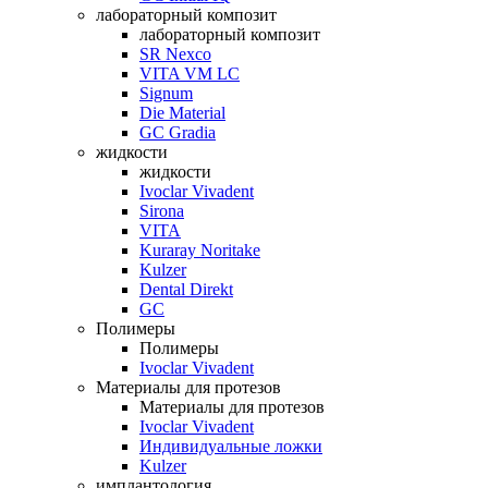
лабораторный композит
лабораторный композит
SR Nexco
VITA VM LC
Signum
Die Material
GC Gradia
жидкости
жидкости
Ivoclar Vivadent
Sirona
VITA
Kuraray Noritake
Kulzer
Dental Direkt
GC
Полимеры
Полимеры
Ivoclar Vivadent
Материалы для протезов
Материалы для протезов
Ivoclar Vivadent
Индивидуальные ложки
Kulzer
имплантология