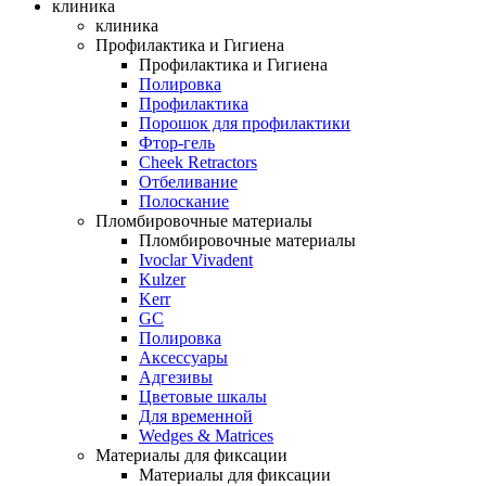
клиника
клиника
Профилактика и Гигиена
Профилактика и Гигиена
Полировка
Профилактика
Порошок для профилактики
Фтор-гель
Cheek Retractors
Отбеливание
Полоскание
Пломбировочные материалы
Пломбировочные материалы
Ivoclar Vivadent
Kulzer
Kerr
GC
Полировка
Аксессуары
Адгезивы
Цветовые шкалы
Для временной
Wedges & Matrices
Материалы для фиксации
Материалы для фиксации