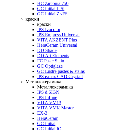
HC Zirconia 750
GC Initial LiSi
GC Initial Zr-FS
краски
краски
IPS Ivocolor
IPS Empress Universal
VITA AKZENT Plus
HeraCeram Universal
DD Shade
DD Art Elements
FC Paste Stain
GC Optiglaze
GC Lustre pastes & stains
IPS e.max CAD Crystall
Металлокерамика
Металлокерамика
IPS d.SIGN
IPS InLine
VITA VM13
VITA VMK Master
EX-3
HeraCeram
GC Initial
GC Initial IQ