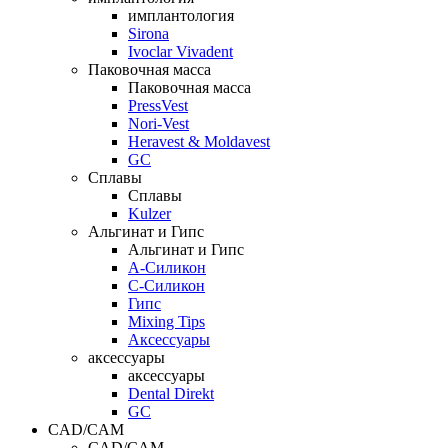
имплантология
Sirona
Ivoclar Vivadent
Паковочная масса
Паковочная масса
PressVest
Nori-Vest
Heravest & Moldavest
GC
Сплавы
Сплавы
Kulzer
Альгинат и Гипс
Альгинат и Гипс
A-Силикон
C-Силикон
Гипс
Mixing Tips
Аксессуары
аксессуары
аксессуары
Dental Direkt
GC
CAD/CAM
CAD/CAM