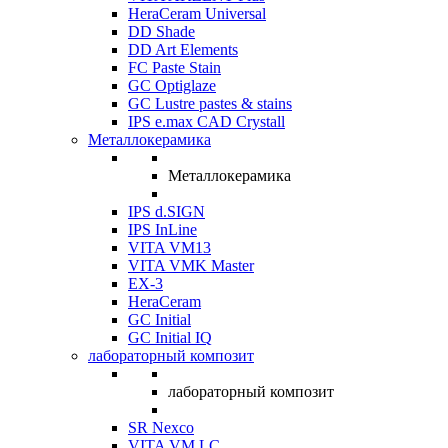
HeraCeram Universal
DD Shade
DD Art Elements
FC Paste Stain
GC Optiglaze
GC Lustre pastes & stains
IPS e.max CAD Crystall
Металлокерамика
Металлокерамика
IPS d.SIGN
IPS InLine
VITA VM13
VITA VMK Master
EX-3
HeraCeram
GC Initial
GC Initial IQ
лабораторный композит
лабораторный композит
SR Nexco
VITA VM LC