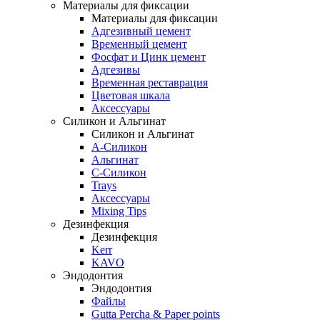
Материалы для фиксации
Материалы для фиксации
Адгезивный цемент
Временный цемент
Фосфат и Цинк цемент
Адгезивы
Временная реставрация
Цветовая шкала
Аксессуары
Силикон и Альгинат
Силикон и Альгинат
A-Силикон
Альгинат
C-Силикон
Trays
Аксессуары
Mixing Tips
Дезинфекция
Дезинфекция
Kerr
KAVO
Эндодонтия
Эндодонтия
Файлы
Gutta Percha & Paper points