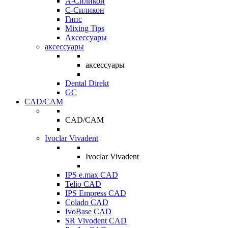
A-Силикон
C-Силикон
Гипс
Mixing Tips
Аксессуары
аксессуары
аксессуары
Dental Direkt
GC
CAD/CAM
CAD/CAM
Ivoclar Vivadent
Ivoclar Vivadent
IPS e.max CAD
Telio CAD
IPS Empress CAD
Colado CAD
IvoBase CAD
SR Vivodent CAD