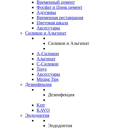
Временный цемент
Фосфат и Цинк цемент
Адгезивы
Временная реставрация
Цветовая шкала
Аксессуары
Силикон и Альгинат
Силикон и Альгинат
A-Силикон
Альгинат
C-Силикон
Trays
Аксессуары
Mixing Tips
Дезинфекция
Дезинфекция
Kerr
KAVO
Эндодонтия
Эндодонтия