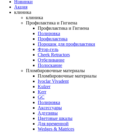
Новинки
Акция
клиника
клиника
Профилактика и Гигиена
Профилактика и Гигиена
Полировка
Профилактика
Порошок для профилактики
Фтор-гель
Cheek Retractors
Отбеливание
Полоскание
Пломбировочные материалы
Пломбировочные материалы
Ivoclar Vivadent
Kulzer
Kerr
GC
Полировка
Аксессуары
Адгезивы
Цветовые шкалы
Для временной
Wedges & Matrices