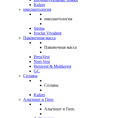
Kulzer
имплантология
имплантология
Sirona
Ivoclar Vivadent
Паковочная масса
Паковочная масса
PressVest
Nori-Vest
Heravest & Moldavest
GC
Сплавы
Сплавы
Kulzer
Альгинат и Гипс
Альгинат и Гипс