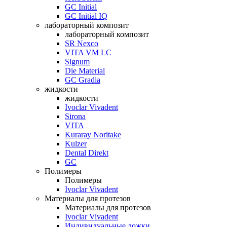
GC Initial
GC Initial IQ
лабораторный композит
лабораторный композит
SR Nexco
VITA VM LC
Signum
Die Material
GC Gradia
жидкости
жидкости
Ivoclar Vivadent
Sirona
VITA
Kuraray Noritake
Kulzer
Dental Direkt
GC
Полимеры
Полимеры
Ivoclar Vivadent
Материалы для протезов
Материалы для протезов
Ivoclar Vivadent
Индивидуальные ложки