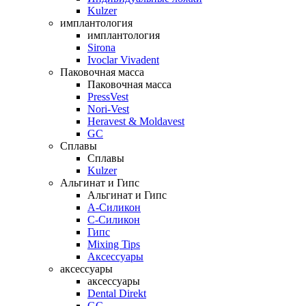
Kulzer
имплантология
имплантология
Sirona
Ivoclar Vivadent
Паковочная масса
Паковочная масса
PressVest
Nori-Vest
Heravest & Moldavest
GC
Сплавы
Сплавы
Kulzer
Альгинат и Гипс
Альгинат и Гипс
A-Силикон
C-Силикон
Гипс
Mixing Tips
Аксессуары
аксессуары
аксессуары
Dental Direkt
GC