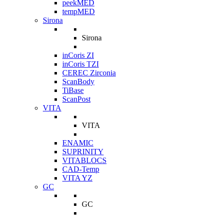
peekMED
tempMED
Sirona
Sirona
inCoris ZI
inCoris TZI
CEREC Zirconia
ScanBody
TiBase
ScanPost
VITA
VITA
ENAMIC
SUPRINITY
VITABLOCS
CAD-Temp
VITA YZ
GC
GC