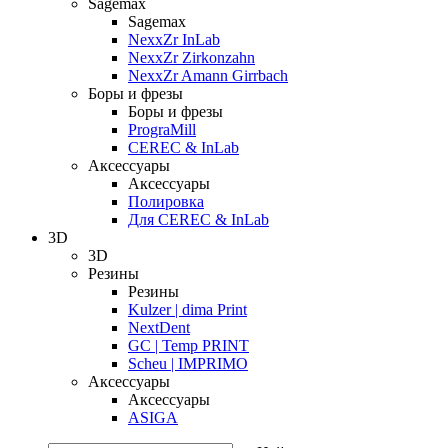
Sagemax
Sagemax
NexxZr InLab
NexxZr Zirkonzahn
NexxZr Amann Girrbach
Боры и фрезы
Боры и фрезы
PrograMill
CEREC & InLab
Аксессуары
Аксессуары
Полировка
Для CEREC & InLab
3D
3D
Резины
Резины
Kulzer | dima Print
NextDent
GC | Temp PRINT
Scheu | IMPRIMO
Аксессуары
Аксессуары
ASIGA