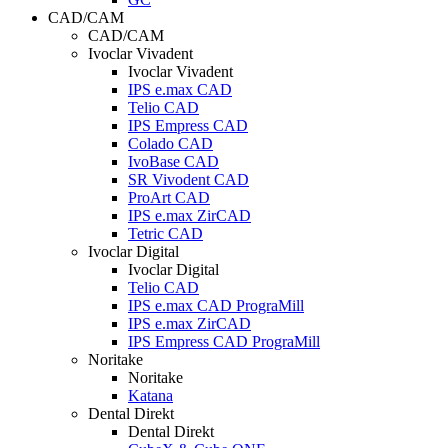
CAD/CAM
CAD/CAM
Ivoclar Vivadent
Ivoclar Vivadent
IPS e.max CAD
Telio CAD
IPS Empress CAD
Colado CAD
IvoBase CAD
SR Vivodent CAD
ProArt CAD
IPS e.max ZirCAD
Tetric CAD
Ivoclar Digital
Ivoclar Digital
Telio CAD
IPS e.max CAD PrograMill
IPS e.max ZirCAD
IPS Empress CAD PrograMill
Noritake
Noritake
Katana
Dental Direkt
Dental Direkt