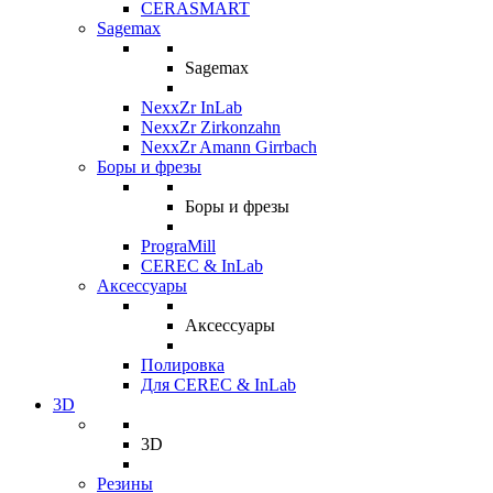
CERASMART
Sagemax
Sagemax
NexxZr InLab
NexxZr Zirkonzahn
NexxZr Amann Girrbach
Боры и фрезы
Боры и фрезы
PrograMill
CEREC & InLab
Аксессуары
Аксессуары
Полировка
Для CEREC & InLab
3D
3D
Резины