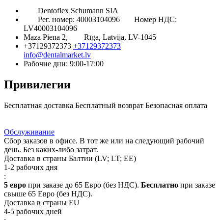
Dentoflex Schumann SIA
Рег. номер: 40003104096
Номер НДС:
LV40003104096
Maza Piena 2,
Rīga, Latvija, LV-1045
+37129372373
+37129372373
info@dentalmarket.lv
Рабочие дни: 9:00-17:00
Привилегии
Бесплатная доставка
Бесплатный возврат
Безопасная оплата
Ответ на Ваш вопрос
Программа Лояльности
Доставка
Обслуживание
Сбор заказов в офисе. В тот же или на следующий рабочий
день. Без каких-либо затрат.
Доставка в страны Балтии (LV; LT; EE)
1-2 рабочих дня
:
5 евро
при заказе до 65 Евро (без НДС).
Бесплатно
при заказе
свыше 65 Евро (без НДС).
Доставка в страны EU
4-5 рабочих дней