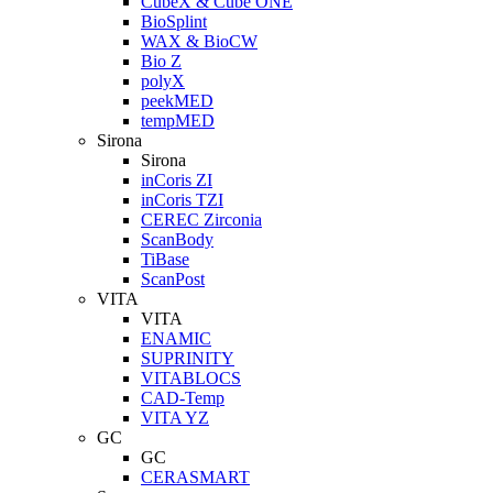
CubeX & Cube ONE
BioSplint
WAX & BioCW
Bio Z
polyX
peekMED
tempMED
Sirona
Sirona
inCoris ZI
inCoris TZI
CEREC Zirconia
ScanBody
TiBase
ScanPost
VITA
VITA
ENAMIC
SUPRINITY
VITABLOCS
CAD-Temp
VITA YZ
GC
GC
CERASMART