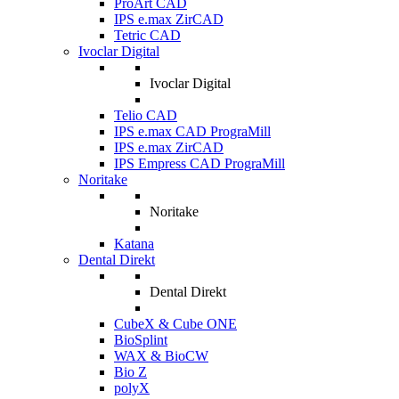
ProArt CAD
IPS e.max ZirCAD
Tetric CAD
Ivoclar Digital
Ivoclar Digital
Telio CAD
IPS e.max CAD PrograMill
IPS e.max ZirCAD
IPS Empress CAD PrograMill
Noritake
Noritake
Katana
Dental Direkt
Dental Direkt
CubeX & Cube ONE
BioSplint
WAX & BioCW
Bio Z
polyX