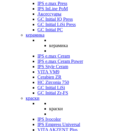
IPS e.max Press
IPS InLine PoM
Аксессуары
GC Initial IQ Press
GC Initial LiSi Press
GC Initial PC
керамика
керамика
IPS e.max Ceram
IPS e.max Ceram Power
IPS Style Ceram
VITA VM9
Cerabien ZR
HC Zirconia 750
GC Initial LiSi
GC Initial Zr-FS
краски
краски
IPS Ivocolor
IPS Empress Universal
VITA AKZENT Plus