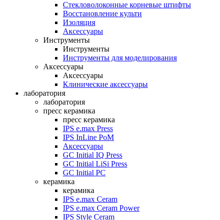
Стекловолоконные корневые штифты
Восстановление культи
Изоляция
Аксессуары
Инструменты
Инструменты
Инструменты для моделирования
Аксессуары
Аксессуары
Клинические аксессуары
лаборатория
лаборатория
пресс керамика
пресс керамика
IPS e.max Press
IPS InLine PoM
Аксессуары
GC Initial IQ Press
GC Initial LiSi Press
GC Initial PC
керамика
керамика
IPS e.max Ceram
IPS e.max Ceram Power
IPS Style Ceram