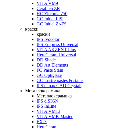
VITA VM9
Cerabien ZR
HC Zirconia 750
GC Initial LiSi
GC Initial Zr-FS
краски
краски
IPS Ivocolor
IPS Empress Universal
VITA AKZENT Plus
HeraCeram Universal
DD Shade
DD Art Elements
FC Paste Stain
GC Optiglaze
GC Lustre pastes & stains
IPS e.max CAD Crystall
Металлокерамика
Металлокерамика
IPS d.SIGN
IPS InLine
VITA VM13
VITA VMK Master
EX-3
HeraCeram