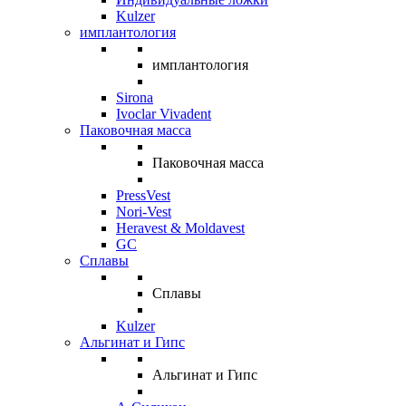
Kulzer
имплантология
имплантология
Sirona
Ivoclar Vivadent
Паковочная масса
Паковочная масса
PressVest
Nori-Vest
Heravest & Moldavest
GC
Сплавы
Сплавы
Kulzer
Альгинат и Гипс
Альгинат и Гипс