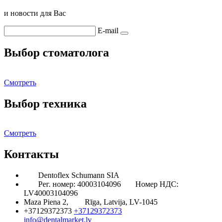
и новости для Вас
E-mail
Выбор стоматолога
Смотреть
Выбор техника
Смотреть
Контакты
Dentoflex Schumann SIA
Рег. номер: 40003104096
Номер НДС:
LV40003104096
Maza Piena 2,
Rīga, Latvija, LV-1045
+37129372373
+37129372373
info@dentalmarket.lv