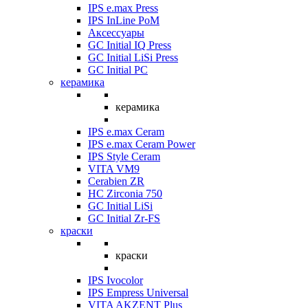
IPS e.max Press
IPS InLine PoM
Аксессуары
GC Initial IQ Press
GC Initial LiSi Press
GC Initial PC
керамика
керамика
IPS e.max Ceram
IPS e.max Ceram Power
IPS Style Ceram
VITA VM9
Cerabien ZR
HC Zirconia 750
GC Initial LiSi
GC Initial Zr-FS
краски
краски
IPS Ivocolor
IPS Empress Universal
VITA AKZENT Plus