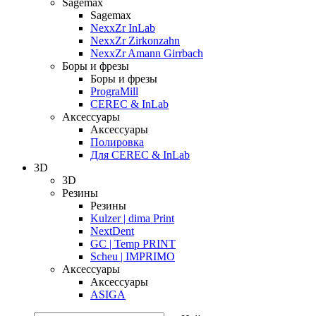
Sagemax
Sagemax
NexxZr InLab
NexxZr Zirkonzahn
NexxZr Amann Girrbach
Боры и фрезы
Боры и фрезы
PrograMill
CEREC & InLab
Аксессуары
Аксессуары
Полировка
Для CEREC & InLab
3D
3D
Резины
Резины
Kulzer | dima Print
NextDent
GC | Temp PRINT
Scheu | IMPRIMO
Аксессуары
Аксессуары
ASIGA