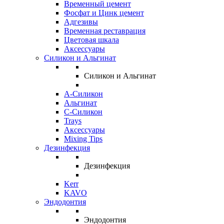
Временный цемент
Фосфат и Цинк цемент
Адгезивы
Временная реставрация
Цветовая шкала
Аксессуары
Силикон и Альгинат
Силикон и Альгинат
A-Силикон
Альгинат
C-Силикон
Trays
Аксессуары
Mixing Tips
Дезинфекция
Дезинфекция
Kerr
KAVO
Эндодонтия
Эндодонтия