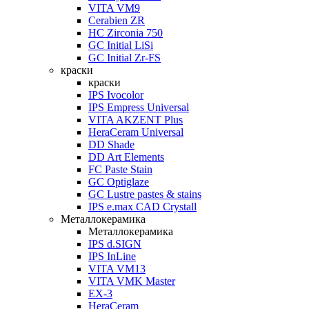
VITA VM9
Cerabien ZR
HC Zirconia 750
GC Initial LiSi
GC Initial Zr-FS
краски
краски
IPS Ivocolor
IPS Empress Universal
VITA AKZENT Plus
HeraCeram Universal
DD Shade
DD Art Elements
FC Paste Stain
GC Optiglaze
GC Lustre pastes & stains
IPS e.max CAD Crystall
Металлокерамика
Металлокерамика
IPS d.SIGN
IPS InLine
VITA VM13
VITA VMK Master
EX-3
HeraCeram