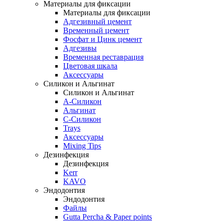
Материалы для фиксации
Материалы для фиксации
Адгезивный цемент
Временный цемент
Фосфат и Цинк цемент
Адгезивы
Временная реставрация
Цветовая шкала
Аксессуары
Силикон и Альгинат
Силикон и Альгинат
A-Силикон
Альгинат
C-Силикон
Trays
Аксессуары
Mixing Tips
Дезинфекция
Дезинфекция
Kerr
KAVO
Эндодонтия
Эндодонтия
Файлы
Gutta Percha & Paper points