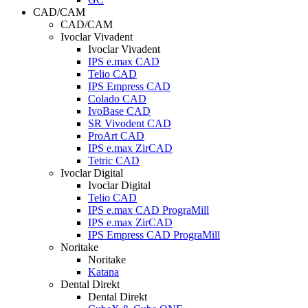
CAD/CAM
CAD/CAM
Ivoclar Vivadent
Ivoclar Vivadent
IPS e.max CAD
Telio CAD
IPS Empress CAD
Colado CAD
IvoBase CAD
SR Vivodent CAD
ProArt CAD
IPS e.max ZirCAD
Tetric CAD
Ivoclar Digital
Ivoclar Digital
Telio CAD
IPS e.max CAD PrograMill
IPS e.max ZirCAD
IPS Empress CAD PrograMill
Noritake
Noritake
Katana
Dental Direkt
Dental Direkt