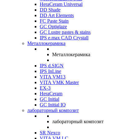
HeraCeram Universal
DD Shade
DD Art Elements
FC Paste Stain
GC Optiglaze
GC Lustre pastes & stains
IPS e.max CAD Crystall
Металлокерамика
Металлокерамика
IPS d.SIGN
IPS InLine
VITA VM13
VITA VMK Master
EX-3
HeraCeram
GC Initial
GC Initial IQ
лабораторный композит
лабораторный композит
SR Nexco
VITA VM LC