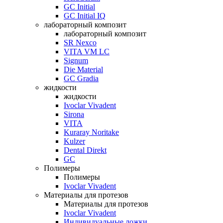
GC Initial
GC Initial IQ
лабораторный композит
лабораторный композит
SR Nexco
VITA VM LC
Signum
Die Material
GC Gradia
жидкости
жидкости
Ivoclar Vivadent
Sirona
VITA
Kuraray Noritake
Kulzer
Dental Direkt
GC
Полимеры
Полимеры
Ivoclar Vivadent
Материалы для протезов
Материалы для протезов
Ivoclar Vivadent
Индивидуальные ложки