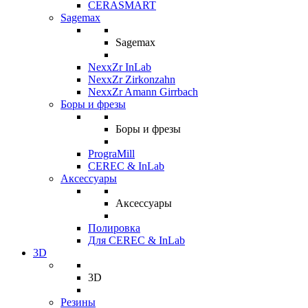
CERASMART
Sagemax
Sagemax
NexxZr InLab
NexxZr Zirkonzahn
NexxZr Amann Girrbach
Боры и фрезы
Боры и фрезы
PrograMill
CEREC & InLab
Аксессуары
Аксессуары
Полировка
Для CEREC & InLab
3D
3D
Резины