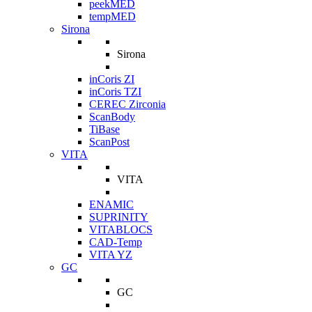
peekMED
tempMED
Sirona
Sirona
inCoris ZI
inCoris TZI
CEREC Zirconia
ScanBody
TiBase
ScanPost
VITA
VITA
ENAMIC
SUPRINITY
VITABLOCS
CAD-Temp
VITA YZ
GC
GC