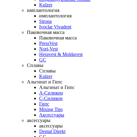
Kulzer
имплантология
имплантология
Sirona
Ivoclar Vivadent
Паковочная масса
Паковочная масса
PressVest
Nori-Vest
Heravest & Moldavest
GC
Сплавы
Сплавы
Kulzer
Альгинат и Гипс
Альгинат и Гипс
A-Силикон
C-Силикон
Гипс
Mixing Tips
Аксессуары
аксессуары
аксессуары
Dental Direkt
GC