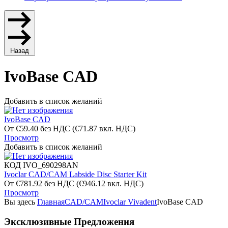
Назад
IvoBase CAD
Добавить в список желаний
IvoBase CAD
От
€
59.40
без НДС
(
€
71.87
вкл. НДС)
Просмотр
Добавить в список желаний
КОД
IVO_690298AN
Ivoclar CAD/CAM Labside Disc Starter Kit
От
€
781.92
без НДС
(
€
946.12
вкл. НДС)
Просмотр
Вы здесь
Главная
CAD/CAM
Ivoclar Vivadent
IvoBase CAD
Эксклюзивные Предложения