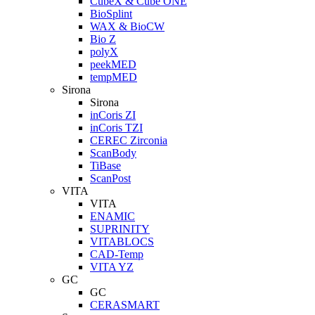
CubeX & Cube ONE
BioSplint
WAX & BioCW
Bio Z
polyX
peekMED
tempMED
Sirona
Sirona
inCoris ZI
inCoris TZI
CEREC Zirconia
ScanBody
TiBase
ScanPost
VITA
VITA
ENAMIC
SUPRINITY
VITABLOCS
CAD-Temp
VITA YZ
GC
GC
CERASMART