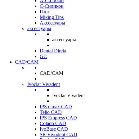
A-Силикон
C-Силикон
Гипс
Mixing Tips
Аксессуары
аксессуары
аксессуары
Dental Direkt
GC
CAD/CAM
CAD/CAM
Ivoclar Vivadent
Ivoclar Vivadent
IPS e.max CAD
Telio CAD
IPS Empress CAD
Colado CAD
IvoBase CAD
SR Vivodent CAD