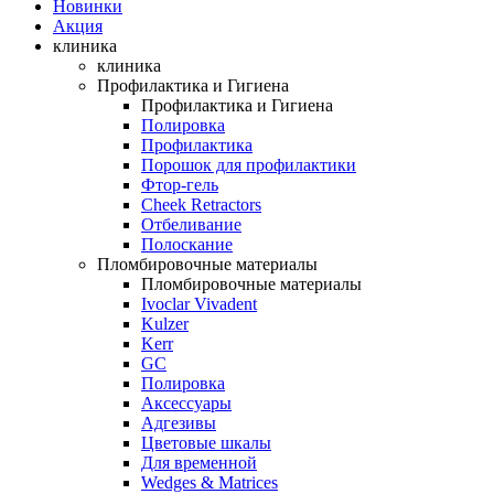
Новинки
Акция
клиника
клиника
Профилактика и Гигиена
Профилактика и Гигиена
Полировка
Профилактика
Порошок для профилактики
Фтор-гель
Cheek Retractors
Отбеливание
Полоскание
Пломбировочные материалы
Пломбировочные материалы
Ivoclar Vivadent
Kulzer
Kerr
GC
Полировка
Аксессуары
Адгезивы
Цветовые шкалы
Для временной
Wedges & Matrices