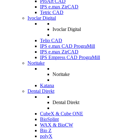
ProArt CAD
IPS e.max ZirCAD
Tetric CAD
Ivoclar Digital
Ivoclar Digital
Telio CAD
IPS e.max CAD PrograMill
IPS e.max ZirCAD
IPS Empress CAD PrograMill
Noritake
Noritake
Katana
Dental Direkt
Dental Direkt
CubeX & Cube ONE
BioSplint
WAX & BioCW
Bio Z
polyX