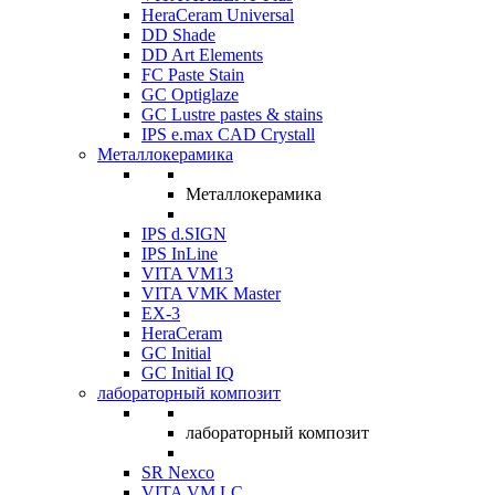
HeraCeram Universal
DD Shade
DD Art Elements
FC Paste Stain
GC Optiglaze
GC Lustre pastes & stains
IPS e.max CAD Crystall
Металлокерамика
Металлокерамика
IPS d.SIGN
IPS InLine
VITA VM13
VITA VMK Master
EX-3
HeraCeram
GC Initial
GC Initial IQ
лабораторный композит
лабораторный композит
SR Nexco
VITA VM LC