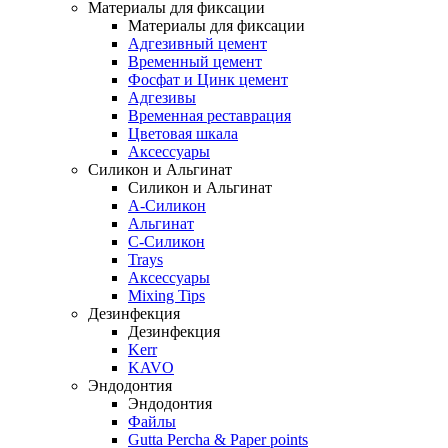
Материалы для фиксации
Материалы для фиксации
Адгезивный цемент
Временный цемент
Фосфат и Цинк цемент
Адгезивы
Временная реставрация
Цветовая шкала
Аксессуары
Силикон и Альгинат
Силикон и Альгинат
A-Силикон
Альгинат
C-Силикон
Trays
Аксессуары
Mixing Tips
Дезинфекция
Дезинфекция
Kerr
KAVO
Эндодонтия
Эндодонтия
Файлы
Gutta Percha & Paper points