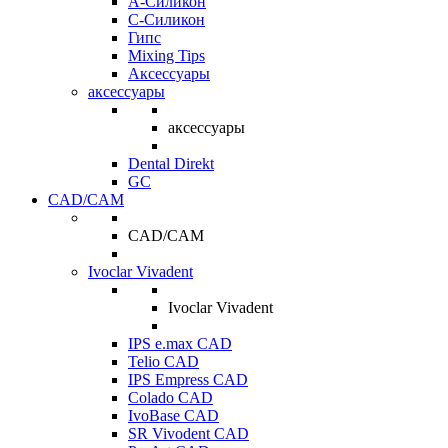
A-Силикон
C-Силикон
Гипс
Mixing Tips
Аксессуары
аксессуары
аксессуары
Dental Direkt
GC
CAD/CAM
CAD/CAM
Ivoclar Vivadent
Ivoclar Vivadent
IPS e.max CAD
Telio CAD
IPS Empress CAD
Colado CAD
IvoBase CAD
SR Vivodent CAD