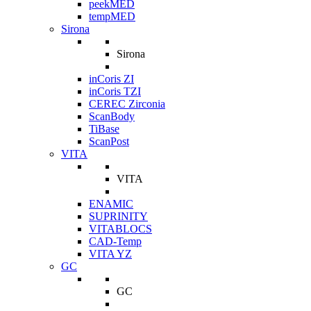
peekMED
tempMED
Sirona
Sirona
inCoris ZI
inCoris TZI
CEREC Zirconia
ScanBody
TiBase
ScanPost
VITA
VITA
ENAMIC
SUPRINITY
VITABLOCS
CAD-Temp
VITA YZ
GC
GC