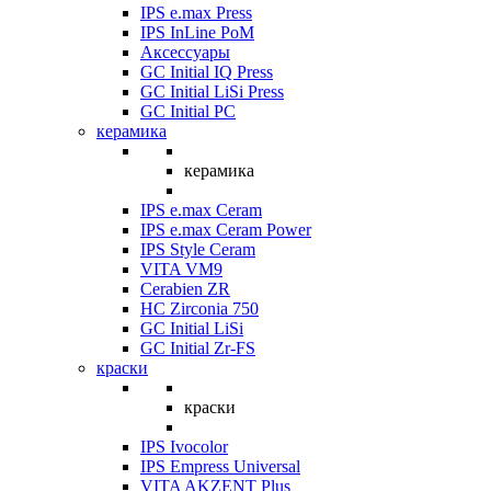
IPS e.max Press
IPS InLine PoM
Аксессуары
GC Initial IQ Press
GC Initial LiSi Press
GC Initial PC
керамика
керамика
IPS e.max Ceram
IPS e.max Ceram Power
IPS Style Ceram
VITA VM9
Cerabien ZR
HC Zirconia 750
GC Initial LiSi
GC Initial Zr-FS
краски
краски
IPS Ivocolor
IPS Empress Universal
VITA AKZENT Plus