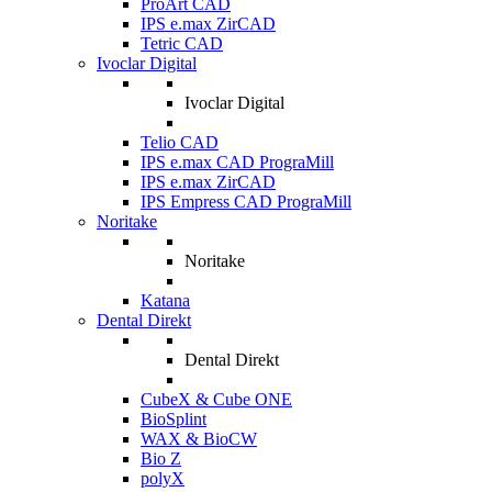
ProArt CAD
IPS e.max ZirCAD
Tetric CAD
Ivoclar Digital
Ivoclar Digital
Telio CAD
IPS e.max CAD PrograMill
IPS e.max ZirCAD
IPS Empress CAD PrograMill
Noritake
Noritake
Katana
Dental Direkt
Dental Direkt
CubeX & Cube ONE
BioSplint
WAX & BioCW
Bio Z
polyX