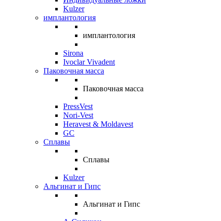
Kulzer
имплантология
имплантология
Sirona
Ivoclar Vivadent
Паковочная масса
Паковочная масса
PressVest
Nori-Vest
Heravest & Moldavest
GC
Сплавы
Сплавы
Kulzer
Альгинат и Гипс
Альгинат и Гипс