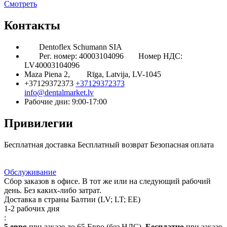
Смотреть
Контакты
Dentoflex Schumann SIA
Рег. номер: 40003104096
Номер НДС:
LV40003104096
Maza Piena 2,
Rīga, Latvija, LV-1045
+37129372373
+37129372373
info@dentalmarket.lv
Рабочие дни: 9:00-17:00
Привилегии
Бесплатная доставка
Бесплатный возврат
Безопасная оплата
Ответ на Ваш вопрос
Программа Лояльности
Доставка
Обслуживание
Сбор заказов в офисе. В тот же или на следующий рабочий
день. Без каких-либо затрат.
Доставка в страны Балтии (LV; LT; EE)
1-2 рабочих дня
:
5 евро
при заказе до 65 Евро (без НДС).
Бесплатно
при заказе