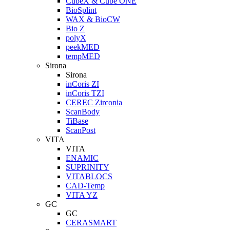
CubeX & Cube ONE
BioSplint
WAX & BioCW
Bio Z
polyX
peekMED
tempMED
Sirona
Sirona
inCoris ZI
inCoris TZI
CEREC Zirconia
ScanBody
TiBase
ScanPost
VITA
VITA
ENAMIC
SUPRINITY
VITABLOCS
CAD-Temp
VITA YZ
GC
GC
CERASMART