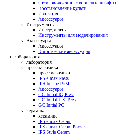
Стекловолоконные корневые штифты
Восстановление культи
Изоляция
Аксессуары
Инструменты
Инструменты
Инструменты для моделирования
Аксессуары
Аксессуары
Клинические аксессуары
лаборатория
лаборатория
пресс керамика
пресс керамика
IPS e.max Press
IPS InLine PoM
Аксессуары
GC Initial IQ Press
GC Initial LiSi Press
GC Initial PC
керамика
керамика
IPS e.max Ceram
IPS e.max Ceram Power
IPS Style Ceram