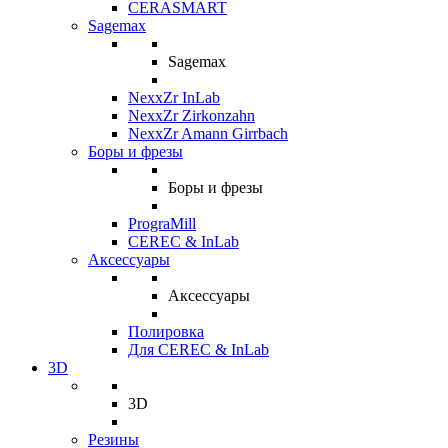
CERASMART
Sagemax
Sagemax
NexxZr InLab
NexxZr Zirkonzahn
NexxZr Amann Girrbach
Боры и фрезы
Боры и фрезы
PrograMill
CEREC & InLab
Аксессуары
Аксессуары
Полировка
Для CEREC & InLab
3D
3D
Резины