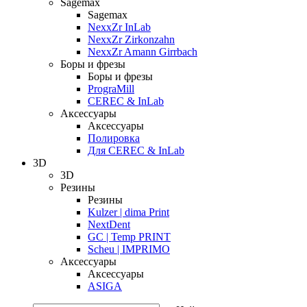
Sagemax
Sagemax
NexxZr InLab
NexxZr Zirkonzahn
NexxZr Amann Girrbach
Боры и фрезы
Боры и фрезы
PrograMill
CEREC & InLab
Аксессуары
Аксессуары
Полировка
Для CEREC & InLab
3D
3D
Резины
Резины
Kulzer | dima Print
NextDent
GC | Temp PRINT
Scheu | IMPRIMO
Аксессуары
Аксессуары
ASIGA