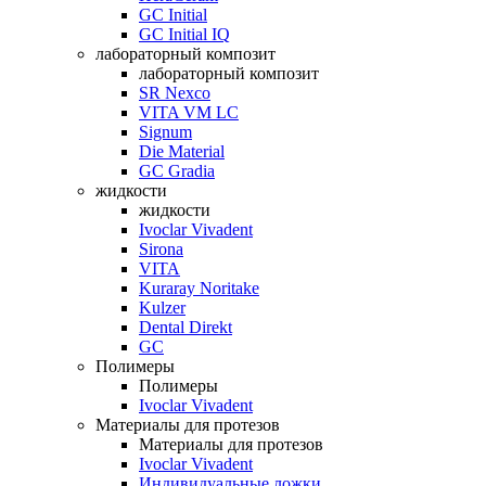
GC Initial
GC Initial IQ
лабораторный композит
лабораторный композит
SR Nexco
VITA VM LC
Signum
Die Material
GC Gradia
жидкости
жидкости
Ivoclar Vivadent
Sirona
VITA
Kuraray Noritake
Kulzer
Dental Direkt
GC
Полимеры
Полимеры
Ivoclar Vivadent
Материалы для протезов
Материалы для протезов
Ivoclar Vivadent
Индивидуальные ложки