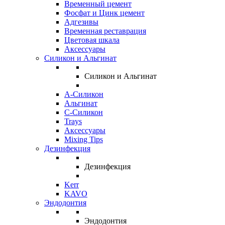
Временный цемент
Фосфат и Цинк цемент
Адгезивы
Временная реставрация
Цветовая шкала
Аксессуары
Силикон и Альгинат
Силикон и Альгинат
A-Силикон
Альгинат
C-Силикон
Trays
Аксессуары
Mixing Tips
Дезинфекция
Дезинфекция
Kerr
KAVO
Эндодонтия
Эндодонтия