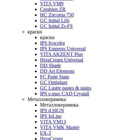
VITA VM9
Cerabien ZR
HC Zirconia 750
GC Initial LiSi
GC Initial Zr-FS
краски
краски
IPS Ivocolor
IPS Empress Universal
VITA AKZENT Plus
HeraCeram Universal
DD Shade
DD Art Elements
FC Paste Stain
GC Optiglaze
GC Lustre pastes & stains
IPS e.max CAD Crystall
Металлокерамика
Металлокерамика
IPS d.SIGN
IPS InLine
VITA VM13
VITA VMK Master
EX-3
HeraCeram