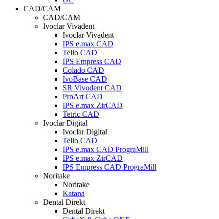
CAD/CAM
CAD/CAM
Ivoclar Vivadent
Ivoclar Vivadent
IPS e.max CAD
Telio CAD
IPS Empress CAD
Colado CAD
IvoBase CAD
SR Vivodent CAD
ProArt CAD
IPS e.max ZirCAD
Tetric CAD
Ivoclar Digital
Ivoclar Digital
Telio CAD
IPS e.max CAD PrograMill
IPS e.max ZirCAD
IPS Empress CAD PrograMill
Noritake
Noritake
Katana
Dental Direkt
Dental Direkt