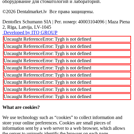
оборудование для стоматологий и лабораторий.
©2026
Dentalmarket.lv
Все права защищены.
Dentoflex Schumann SIA
|
Рег. номер: 40003104096
|
Maza Piena
2, Rīga, Latvija, LV-1045
Developed by ITQ GROUP
Uncaught ReferenceError: Tygh is not defined
Uncaught ReferenceError: Tygh is not defined
Uncaught ReferenceError: Tygh is not defined
Uncaught ReferenceError: Tygh is not defined
Uncaught ReferenceError: Tygh is not defined
Uncaught ReferenceError: Tygh is not defined
Uncaught ReferenceError: Tygh is not defined
Uncaught ReferenceError: Tygh is not defined
Uncaught ReferenceError: Tygh is not defined
What are cookies?
We use technology such as “cookies” to collect information and
store your online preferences. Cookies are small pieces of
information sent by a web server to a web browser, which allows
the server to uniquely identify the browser on each page.