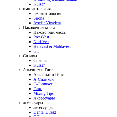
Kulzer
имплантология
имплантология
Sirona
Ivoclar Vivadent
Паковочная масса
Паковочная масса
PressVest
Nori-Vest
Heravest & Moldavest
GC
Сплавы
Сплавы
Kulzer
Альгинат и Гипс
Альгинат и Гипс
A-Силикон
C-Силикон
Гипс
Mixing Tips
Аксессуары
аксессуары
аксессуары
Dental Direkt
GC