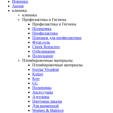
Новинки
Акция
клиника
клиника
Профилактика и Гигиена
Профилактика и Гигиена
Полировка
Профилактика
Порошок для профилактики
Фтор-гель
Cheek Retractors
Отбеливание
Полоскание
Пломбировочные материалы
Пломбировочные материалы
Ivoclar Vivadent
Kulzer
Kerr
GC
Полировка
Аксессуары
Адгезивы
Цветовые шкалы
Для временной
Wedges & Matrices