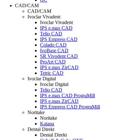
CAD/CAM
CAD/CAM
Ivoclar Vivadent
Ivoclar Vivadent
IPS e.max CAD
Telio CAD
IPS Empress CAD
Colado CAD
IvoBase CAD
SR Vivodent CAD
ProArt CAD
IPS e.max ZirCAD
Tetric CAD
Ivoclar Digital
Ivoclar Digital
Telio CAD
IPS e.max CAD PrograMill
IPS e.max ZirCAD
IPS Empress CAD PrograMill
Noritake
Noritake
Katana
Dental Direkt
Dental Direkt