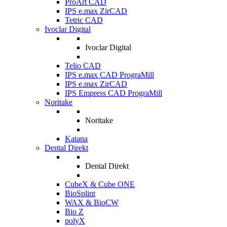
ProArt CAD
IPS e.max ZirCAD
Tetric CAD
Ivoclar Digital
Ivoclar Digital
Telio CAD
IPS e.max CAD PrograMill
IPS e.max ZirCAD
IPS Empress CAD PrograMill
Noritake
Noritake
Katana
Dental Direkt
Dental Direkt
CubeX & Cube ONE
BioSplint
WAX & BioCW
Bio Z
polyX