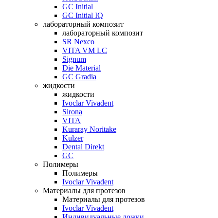
GC Initial
GC Initial IQ
лабораторный композит
лабораторный композит
SR Nexco
VITA VM LC
Signum
Die Material
GC Gradia
жидкости
жидкости
Ivoclar Vivadent
Sirona
VITA
Kuraray Noritake
Kulzer
Dental Direkt
GC
Полимеры
Полимеры
Ivoclar Vivadent
Материалы для протезов
Материалы для протезов
Ivoclar Vivadent
Индивидуальные ложки