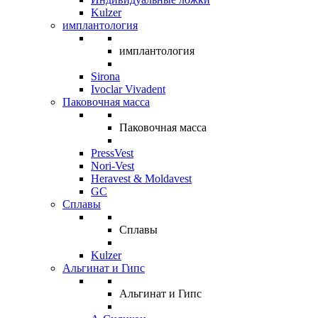
Kulzer
имплантология
имплантология
Sirona
Ivoclar Vivadent
Паковочная масса
Паковочная масса
PressVest
Nori-Vest
Heravest & Moldavest
GC
Сплавы
Сплавы
Kulzer
Альгинат и Гипс
Альгинат и Гипс