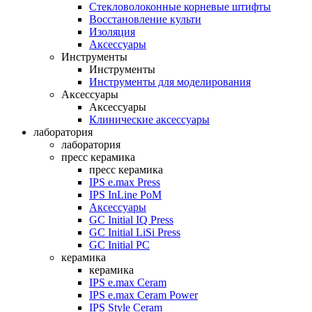
Стекловолоконные корневые штифты
Восстановление культи
Изоляция
Аксессуары
Инструменты
Инструменты
Инструменты для моделирования
Аксессуары
Аксессуары
Клинические аксессуары
лаборатория
лаборатория
пресс керамика
пресс керамика
IPS e.max Press
IPS InLine PoM
Аксессуары
GC Initial IQ Press
GC Initial LiSi Press
GC Initial PC
керамика
керамика
IPS e.max Ceram
IPS e.max Ceram Power
IPS Style Ceram