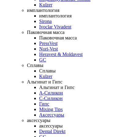
Kulzer
имплантология
имплантология
Sirona
Ivoclar Vivadent
Паковочная масса
Паковочная масса
PressVest
Nori-Vest
Heravest & Moldavest
GC
Сплавы
Сплавы
Kulzer
Альгинат и Гипс
Альгинат и Гипс
A-Силикон
C-Силикон
Гипс
Mixing Tips
Аксессуары
аксессуары
аксессуары
Dental Direkt
GC