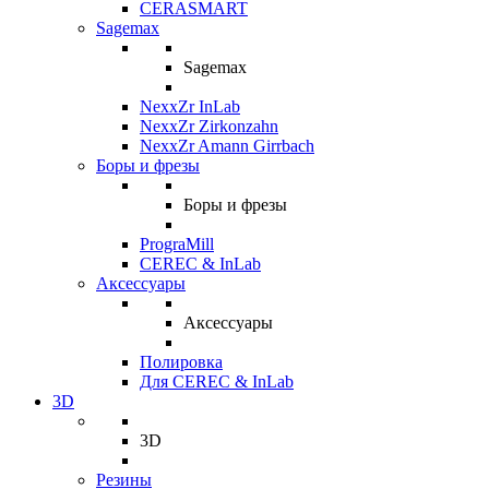
CERASMART
Sagemax
Sagemax
NexxZr InLab
NexxZr Zirkonzahn
NexxZr Amann Girrbach
Боры и фрезы
Боры и фрезы
PrograMill
CEREC & InLab
Аксессуары
Аксессуары
Полировка
Для CEREC & InLab
3D
3D
Резины