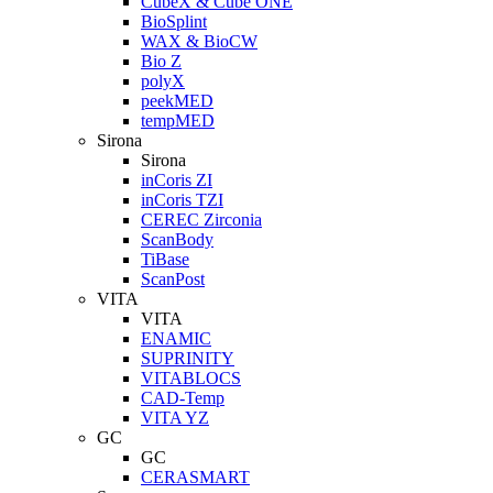
CubeX & Cube ONE
BioSplint
WAX & BioCW
Bio Z
polyX
peekMED
tempMED
Sirona
Sirona
inCoris ZI
inCoris TZI
CEREC Zirconia
ScanBody
TiBase
ScanPost
VITA
VITA
ENAMIC
SUPRINITY
VITABLOCS
CAD-Temp
VITA YZ
GC
GC
CERASMART