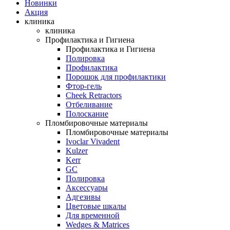
Новинки
Акция
клиника
клиника
Профилактика и Гигиена
Профилактика и Гигиена
Полировка
Профилактика
Порошок для профилактики
Фтор-гель
Cheek Retractors
Отбеливание
Полоскание
Пломбировочные материалы
Пломбировочные материалы
Ivoclar Vivadent
Kulzer
Kerr
GC
Полировка
Аксессуары
Адгезивы
Цветовые шкалы
Для временной
Wedges & Matrices