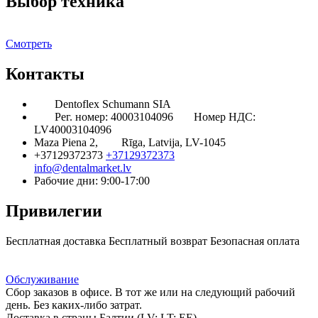
Выбор техника
Смотреть
Контакты
Dentoflex Schumann SIA
Рег. номер: 40003104096
Номер НДС:
LV40003104096
Maza Piena 2,
Rīga, Latvija, LV-1045
+37129372373
+37129372373
info@dentalmarket.lv
Рабочие дни: 9:00-17:00
Привилегии
Бесплатная доставка
Бесплатный возврат
Безопасная оплата
Ответ на Ваш вопрос
Программа Лояльности
Доставка
Обслуживание
Сбор заказов в офисе. В тот же или на следующий рабочий
день. Без каких-либо затрат.
Доставка в страны Балтии (LV; LT; EE)