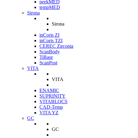
peekMED
tempMED
Sirona
Sirona
inCoris ZI
inCoris TZI
CEREC Zirconia
ScanBody
TiBase
ScanPost
VITA
VITA
ENAMIC
SUPRINITY
VITABLOCS
CAD-Temp
VITA YZ
GC
GC