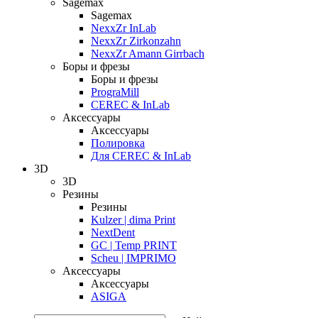
Sagemax
Sagemax
NexxZr InLab
NexxZr Zirkonzahn
NexxZr Amann Girrbach
Боры и фрезы
Боры и фрезы
PrograMill
CEREC & InLab
Аксессуары
Аксессуары
Полировка
Для CEREC & InLab
3D
3D
Резины
Резины
Kulzer | dima Print
NextDent
GC | Temp PRINT
Scheu | IMPRIMO
Аксессуары
Аксессуары
ASIGA