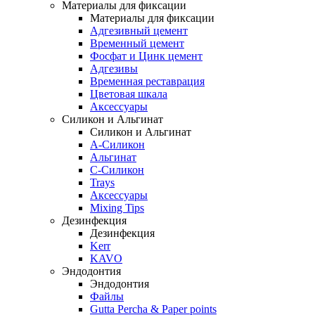
Материалы для фиксации
Материалы для фиксации
Адгезивный цемент
Временный цемент
Фосфат и Цинк цемент
Адгезивы
Временная реставрация
Цветовая шкала
Аксессуары
Силикон и Альгинат
Силикон и Альгинат
A-Силикон
Альгинат
C-Силикон
Trays
Аксессуары
Mixing Tips
Дезинфекция
Дезинфекция
Kerr
KAVO
Эндодонтия
Эндодонтия
Файлы
Gutta Percha & Paper points