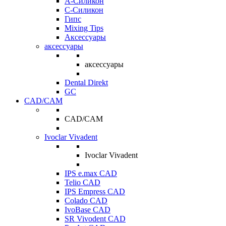
A-Силикон
C-Силикон
Гипс
Mixing Tips
Аксессуары
аксессуары
аксессуары
Dental Direkt
GC
CAD/CAM
CAD/CAM
Ivoclar Vivadent
Ivoclar Vivadent
IPS e.max CAD
Telio CAD
IPS Empress CAD
Colado CAD
IvoBase CAD
SR Vivodent CAD