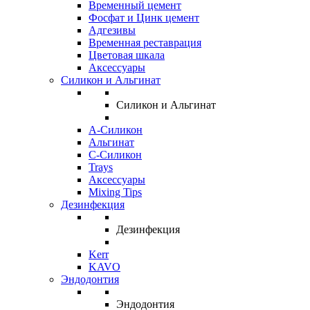
Временный цемент
Фосфат и Цинк цемент
Адгезивы
Временная реставрация
Цветовая шкала
Аксессуары
Силикон и Альгинат
Силикон и Альгинат
A-Силикон
Альгинат
C-Силикон
Trays
Аксессуары
Mixing Tips
Дезинфекция
Дезинфекция
Kerr
KAVO
Эндодонтия
Эндодонтия