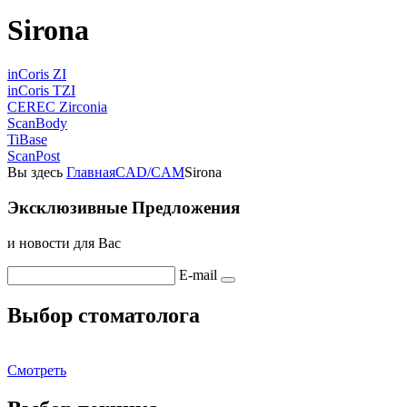
Sirona
inCoris ZI
inCoris TZI
CEREC Zirconia
ScanBody
TiBase
ScanPost
Вы здесь
Главная
CAD/CAM
Sirona
Эксклюзивные Предложения
и новости для Вас
E-mail
Выбор стоматолога
Смотреть