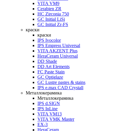
VITA VM9
Cerabien ZR
HC Zirconia 750
GC Initial LiSi
GC Initial Zr-FS
краски
краски
IPS Ivocolor
IPS Empress Universal
VITA AKZENT Plus
HeraCeram Universal
DD Shade
DD Art Elements
FC Paste Stain
GC Optiglaze
GC Lustre pastes & stains
IPS e.max CAD Crystall
Металлокерамика
Металлокерамика
IPS d.SIGN
IPS InLine
VITA VM13
VITA VMK Master
EX-3
HeraCeram