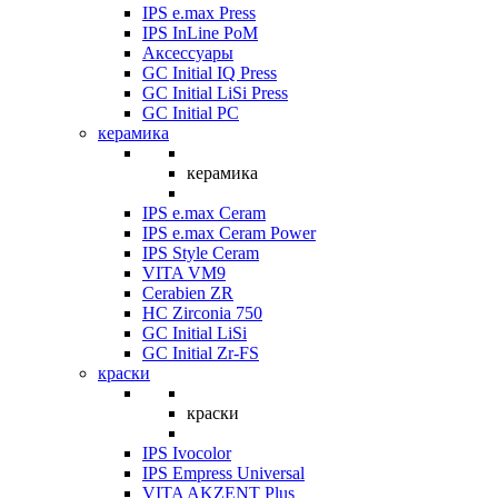
IPS e.max Press
IPS InLine PoM
Аксессуары
GC Initial IQ Press
GC Initial LiSi Press
GC Initial PC
керамика
керамика
IPS e.max Ceram
IPS e.max Ceram Power
IPS Style Ceram
VITA VM9
Cerabien ZR
HC Zirconia 750
GC Initial LiSi
GC Initial Zr-FS
краски
краски
IPS Ivocolor
IPS Empress Universal
VITA AKZENT Plus