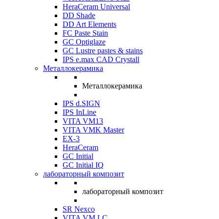
HeraCeram Universal
DD Shade
DD Art Elements
FC Paste Stain
GC Optiglaze
GC Lustre pastes & stains
IPS e.max CAD Crystall
Металлокерамика
Металлокерамика
IPS d.SIGN
IPS InLine
VITA VM13
VITA VMK Master
EX-3
HeraCeram
GC Initial
GC Initial IQ
лабораторный композит
лабораторный композит
SR Nexco
VITA VM LC