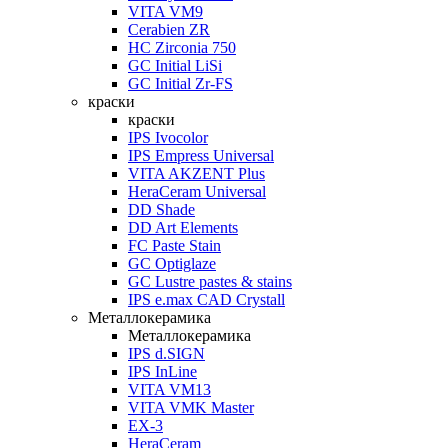
VITA VM9
Cerabien ZR
HC Zirconia 750
GC Initial LiSi
GC Initial Zr-FS
краски
краски
IPS Ivocolor
IPS Empress Universal
VITA AKZENT Plus
HeraCeram Universal
DD Shade
DD Art Elements
FC Paste Stain
GC Optiglaze
GC Lustre pastes & stains
IPS e.max CAD Crystall
Металлокерамика
Металлокерамика
IPS d.SIGN
IPS InLine
VITA VM13
VITA VMK Master
EX-3
HeraCeram