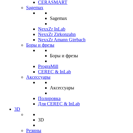
CERASMART
Sagemax
Sagemax
NexxZr InLab
NexxZr Zirkonzahn
NexxZr Amann Girrbach
Боры и фрезы
Боры и фрезы
PrograMill
CEREC & InLab
Аксессуары
Аксессуары
Полировка
Для CEREC & InLab
3D
3D
Резины