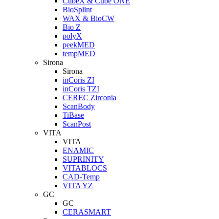
CubeX & Cube ONE
BioSplint
WAX & BioCW
Bio Z
polyX
peekMED
tempMED
Sirona
Sirona
inCoris ZI
inCoris TZI
CEREC Zirconia
ScanBody
TiBase
ScanPost
VITA
VITA
ENAMIC
SUPRINITY
VITABLOCS
CAD-Temp
VITA YZ
GC
GC
CERASMART