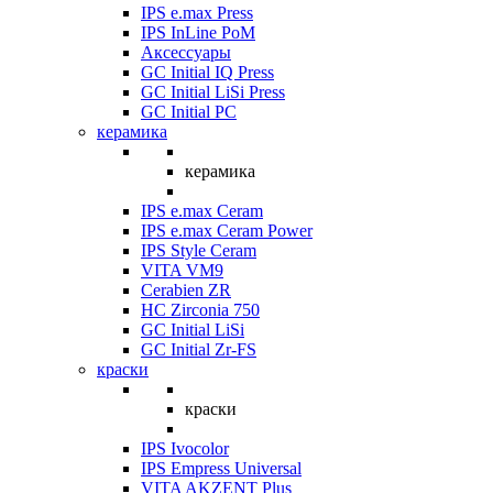
IPS e.max Press
IPS InLine PoM
Аксессуары
GC Initial IQ Press
GC Initial LiSi Press
GC Initial PC
керамика
керамика
IPS e.max Ceram
IPS e.max Ceram Power
IPS Style Ceram
VITA VM9
Cerabien ZR
HC Zirconia 750
GC Initial LiSi
GC Initial Zr-FS
краски
краски
IPS Ivocolor
IPS Empress Universal
VITA AKZENT Plus