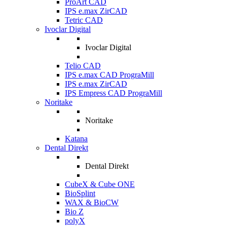
ProArt CAD
IPS e.max ZirCAD
Tetric CAD
Ivoclar Digital
Ivoclar Digital
Telio CAD
IPS e.max CAD PrograMill
IPS e.max ZirCAD
IPS Empress CAD PrograMill
Noritake
Noritake
Katana
Dental Direkt
Dental Direkt
CubeX & Cube ONE
BioSplint
WAX & BioCW
Bio Z
polyX