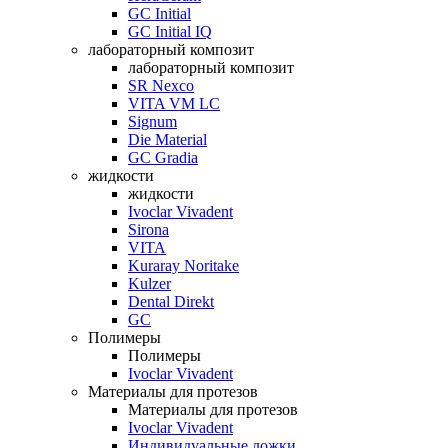
GC Initial
GC Initial IQ
лабораторный композит
лабораторный композит
SR Nexco
VITA VM LC
Signum
Die Material
GC Gradia
жидкости
жидкости
Ivoclar Vivadent
Sirona
VITA
Kuraray Noritake
Kulzer
Dental Direkt
GC
Полимеры
Полимеры
Ivoclar Vivadent
Материалы для протезов
Материалы для протезов
Ivoclar Vivadent
Индивидуальные ложки