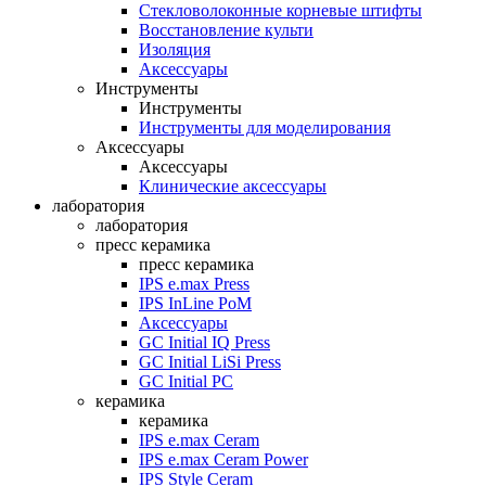
Стекловолоконные корневые штифты
Восстановление культи
Изоляция
Аксессуары
Инструменты
Инструменты
Инструменты для моделирования
Аксессуары
Аксессуары
Клинические аксессуары
лаборатория
лаборатория
пресс керамика
пресс керамика
IPS e.max Press
IPS InLine PoM
Аксессуары
GC Initial IQ Press
GC Initial LiSi Press
GC Initial PC
керамика
керамика
IPS e.max Ceram
IPS e.max Ceram Power
IPS Style Ceram