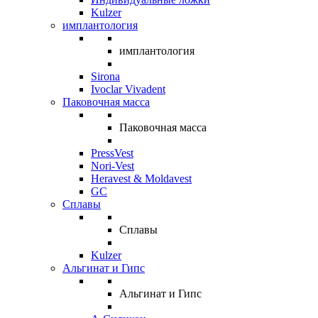
Kulzer
имплантология
имплантология
Sirona
Ivoclar Vivadent
Паковочная масса
Паковочная масса
PressVest
Nori-Vest
Heravest & Moldavest
GC
Сплавы
Сплавы
Kulzer
Альгинат и Гипс
Альгинат и Гипс