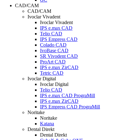
CAD/CAM
CAD/CAM
Ivoclar Vivadent
Ivoclar Vivadent
IPS e.max CAD
Telio CAD
IPS Empress CAD
Colado CAD
IvoBase CAD
SR Vivodent CAD
ProArt CAD
IPS e.max ZirCAD
Tetric CAD
Ivoclar Digital
Ivoclar Digital
Telio CAD
IPS e.max CAD PrograMill
IPS e.max ZirCAD
IPS Empress CAD PrograMill
Noritake
Noritake
Katana
Dental Direkt
Dental Direkt