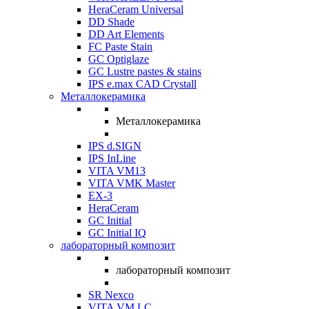
HeraCeram Universal
DD Shade
DD Art Elements
FC Paste Stain
GC Optiglaze
GC Lustre pastes & stains
IPS e.max CAD Crystall
Металлокерамика
Металлокерамика
IPS d.SIGN
IPS InLine
VITA VM13
VITA VMK Master
EX-3
HeraCeram
GC Initial
GC Initial IQ
лабораторный композит
лабораторный композит
SR Nexco
VITA VM LC