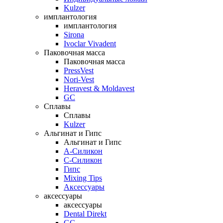
Kulzer
имплантология
имплантология
Sirona
Ivoclar Vivadent
Паковочная масса
Паковочная масса
PressVest
Nori-Vest
Heravest & Moldavest
GC
Сплавы
Сплавы
Kulzer
Альгинат и Гипс
Альгинат и Гипс
A-Силикон
C-Силикон
Гипс
Mixing Tips
Аксессуары
аксессуары
аксессуары
Dental Direkt
GC