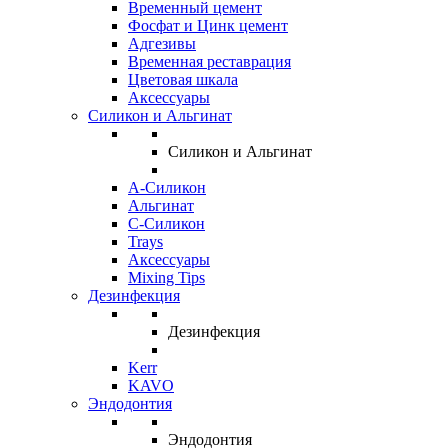
Временный цемент
Фосфат и Цинк цемент
Адгезивы
Временная реставрация
Цветовая шкала
Аксессуары
Силикон и Альгинат
Силикон и Альгинат
A-Силикон
Альгинат
C-Силикон
Trays
Аксессуары
Mixing Tips
Дезинфекция
Дезинфекция
Kerr
KAVO
Эндодонтия
Эндодонтия