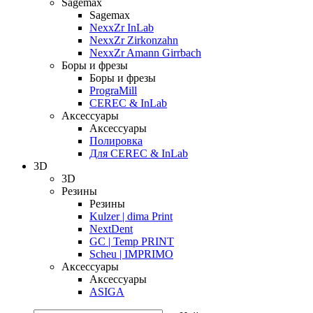
Sagemax
Sagemax
NexxZr InLab
NexxZr Zirkonzahn
NexxZr Amann Girrbach
Боры и фрезы
Боры и фрезы
PrograMill
CEREC & InLab
Аксессуары
Аксессуары
Полировка
Для CEREC & InLab
3D
3D
Резины
Резины
Kulzer | dima Print
NextDent
GC | Temp PRINT
Scheu | IMPRIMO
Аксессуары
Аксессуары
ASIGA