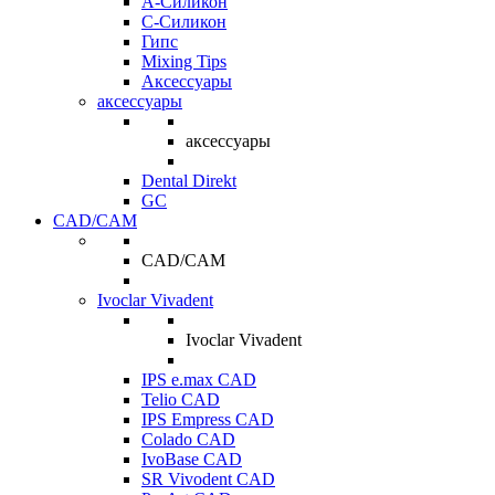
A-Силикон
C-Силикон
Гипс
Mixing Tips
Аксессуары
аксессуары
аксессуары
Dental Direkt
GC
CAD/CAM
CAD/CAM
Ivoclar Vivadent
Ivoclar Vivadent
IPS e.max CAD
Telio CAD
IPS Empress CAD
Colado CAD
IvoBase CAD
SR Vivodent CAD