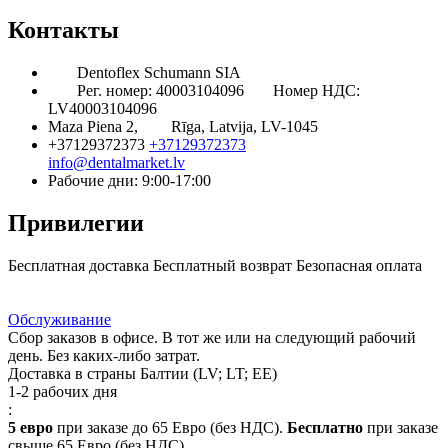
Контакты
Dentoflex Schumann SIA
Рег. номер: 40003104096
Номер НДС:
LV40003104096
Maza Piena 2,
Rīga, Latvija, LV-1045
+37129372373
+37129372373
info@dentalmarket.lv
Рабочие дни: 9:00-17:00
Привилегии
Бесплатная доставка
Бесплатный возврат
Безопасная оплата
Ответ на Ваш вопрос
Программа Лояльности
Доставка
Обслуживание
Сбор заказов в офисе. В тот же или на следующий рабочий
день. Без каких-либо затрат.
Доставка в страны Балтии (LV; LT; EE)
1-2 рабочих дня
:
5 евро
при заказе до 65 Евро (без НДС).
Бесплатно
при заказе
свыше 65 Евро (без НДС).