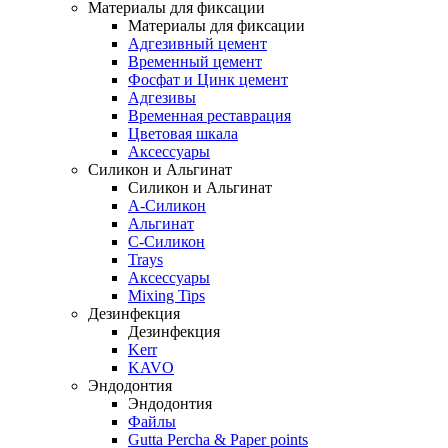
Материалы для фиксации
Материалы для фиксации
Адгезивный цемент
Временный цемент
Фосфат и Цинк цемент
Адгезивы
Временная реставрация
Цветовая шкала
Аксессуары
Силикон и Альгинат
Силикон и Альгинат
A-Силикон
Альгинат
C-Силикон
Trays
Аксессуары
Mixing Tips
Дезинфекция
Дезинфекция
Kerr
KAVO
Эндодонтия
Эндодонтия
Файлы
Gutta Percha & Paper points