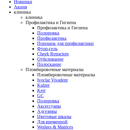
Новинки
Акция
клиника
клиника
Профилактика и Гигиена
Профилактика и Гигиена
Полировка
Профилактика
Порошок для профилактики
Фтор-гель
Cheek Retractors
Отбеливание
Полоскание
Пломбировочные материалы
Пломбировочные материалы
Ivoclar Vivadent
Kulzer
Kerr
GC
Полировка
Аксессуары
Адгезивы
Цветовые шкалы
Для временной
Wedges & Matrices