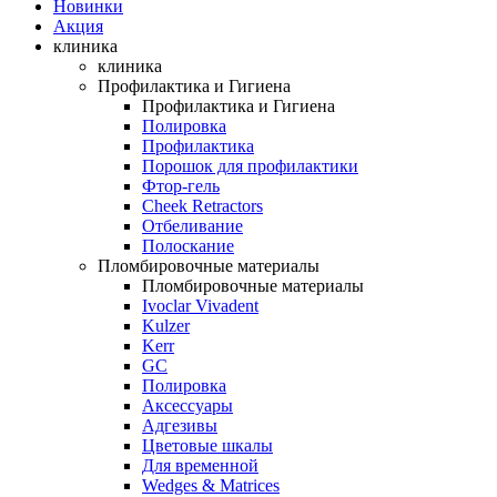
Новинки
Акция
клиника
клиника
Профилактика и Гигиена
Профилактика и Гигиена
Полировка
Профилактика
Порошок для профилактики
Фтор-гель
Cheek Retractors
Отбеливание
Полоскание
Пломбировочные материалы
Пломбировочные материалы
Ivoclar Vivadent
Kulzer
Kerr
GC
Полировка
Аксессуары
Адгезивы
Цветовые шкалы
Для временной
Wedges & Matrices