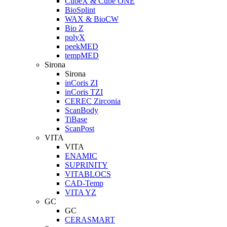
CubeX & Cube ONE
BioSplint
WAX & BioCW
Bio Z
polyX
peekMED
tempMED
Sirona
Sirona
inCoris ZI
inCoris TZI
CEREC Zirconia
ScanBody
TiBase
ScanPost
VITA
VITA
ENAMIC
SUPRINITY
VITABLOCS
CAD-Temp
VITA YZ
GC
GC
CERASMART