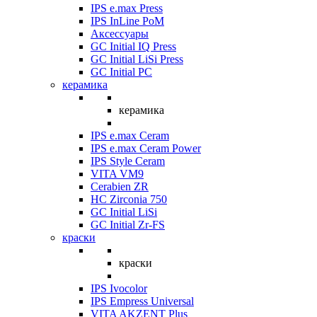
IPS e.max Press
IPS InLine PoM
Аксессуары
GC Initial IQ Press
GC Initial LiSi Press
GC Initial PC
керамика
керамика
IPS e.max Ceram
IPS e.max Ceram Power
IPS Style Ceram
VITA VM9
Cerabien ZR
HC Zirconia 750
GC Initial LiSi
GC Initial Zr-FS
краски
краски
IPS Ivocolor
IPS Empress Universal
VITA AKZENT Plus