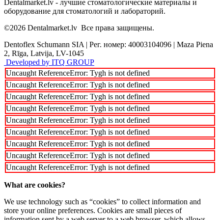
Dentalmarket.lv - лучшие стоматологические материалы и
оборудование для стоматологий и лабораторий.
©2026
Dentalmarket.lv
Все права защищены.
Dentoflex Schumann SIA
|
Рег. номер: 40003104096
|
Maza Piena
2, Rīga, Latvija, LV-1045
Developed by ITQ GROUP
Uncaught ReferenceError: Tygh is not defined
Uncaught ReferenceError: Tygh is not defined
Uncaught ReferenceError: Tygh is not defined
Uncaught ReferenceError: Tygh is not defined
Uncaught ReferenceError: Tygh is not defined
Uncaught ReferenceError: Tygh is not defined
Uncaught ReferenceError: Tygh is not defined
Uncaught ReferenceError: Tygh is not defined
Uncaught ReferenceError: Tygh is not defined
What are cookies?
We use technology such as “cookies” to collect information and
store your online preferences. Cookies are small pieces of
information sent by a web server to a web browser, which allows