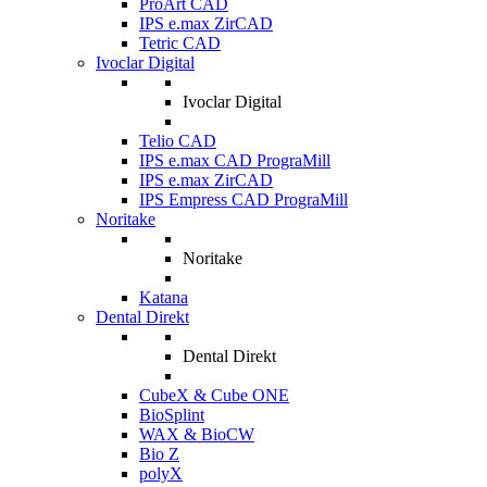
ProArt CAD
IPS e.max ZirCAD
Tetric CAD
Ivoclar Digital
Ivoclar Digital
Telio CAD
IPS e.max CAD PrograMill
IPS e.max ZirCAD
IPS Empress CAD PrograMill
Noritake
Noritake
Katana
Dental Direkt
Dental Direkt
CubeX & Cube ONE
BioSplint
WAX & BioCW
Bio Z
polyX