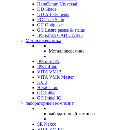
HeraCeram Universal
DD Shade
DD Art Elements
FC Paste Stain
GC Optiglaze
GC Lustre pastes & stains
IPS e.max CAD Crystall
Металлокерамика
Металлокерамика
IPS d.SIGN
IPS InLine
VITA VM13
VITA VMK Master
EX-3
HeraCeram
GC Initial
GC Initial IQ
лабораторный композит
лабораторный композит
SR Nexco
VITA VM LC