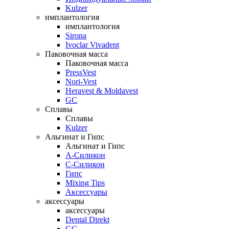
Kulzer
имплантология
имплантология
Sirona
Ivoclar Vivadent
Паковочная масса
Паковочная масса
PressVest
Nori-Vest
Heravest & Moldavest
GC
Сплавы
Сплавы
Kulzer
Альгинат и Гипс
Альгинат и Гипс
A-Силикон
C-Силикон
Гипс
Mixing Tips
Аксессуары
аксессуары
аксессуары
Dental Direkt
GC