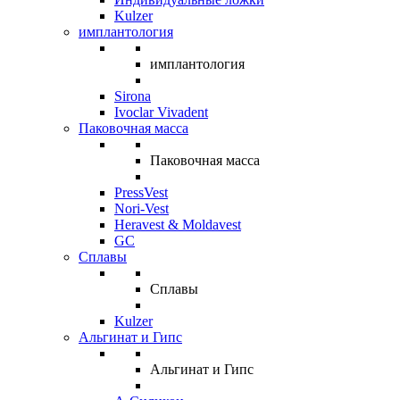
Kulzer
имплантология
имплантология
Sirona
Ivoclar Vivadent
Паковочная масса
Паковочная масса
PressVest
Nori-Vest
Heravest & Moldavest
GC
Сплавы
Сплавы
Kulzer
Альгинат и Гипс
Альгинат и Гипс