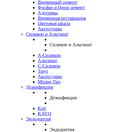
Временный цемент
Фосфат и Цинк цемент
Адгезивы
Временная реставрация
Цветовая шкала
Аксессуары
Силикон и Альгинат
Силикон и Альгинат
A-Силикон
Альгинат
C-Силикон
Trays
Аксессуары
Mixing Tips
Дезинфекция
Дезинфекция
Kerr
KAVO
Эндодонтия
Эндодонтия