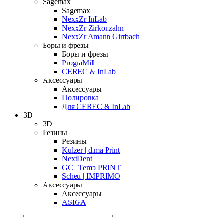
Sagemax
Sagemax
NexxZr InLab
NexxZr Zirkonzahn
NexxZr Amann Girrbach
Боры и фрезы
Боры и фрезы
PrograMill
CEREC & InLab
Аксессуары
Аксессуары
Полировка
Для CEREC & InLab
3D
3D
Резины
Резины
Kulzer | dima Print
NextDent
GC | Temp PRINT
Scheu | IMPRIMO
Аксессуары
Аксессуары
ASIGA