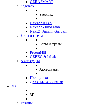
CERASMART
Sagemax
Sagemax
NexxZr InLab
NexxZr Zirkonzahn
NexxZr Amann Girrbach
Боры и фрезы
Боры и фрезы
PrograMill
CEREC & InLab
Аксессуары
Аксессуары
Полировка
Для CEREC & InLab
3D
3D
Резины