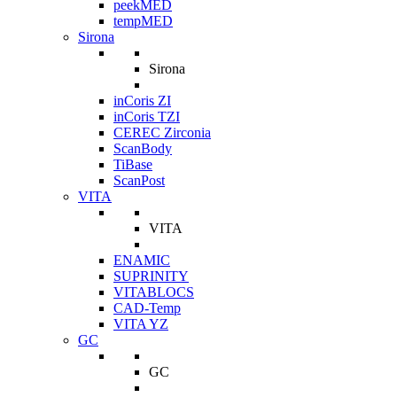
peekMED
tempMED
Sirona
Sirona
inCoris ZI
inCoris TZI
CEREC Zirconia
ScanBody
TiBase
ScanPost
VITA
VITA
ENAMIC
SUPRINITY
VITABLOCS
CAD-Temp
VITA YZ
GC
GC