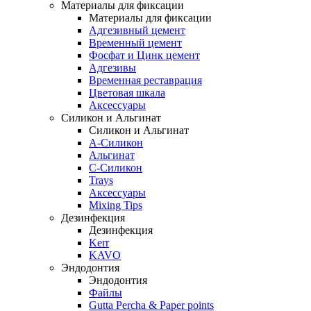
Материалы для фиксации
Материалы для фиксации
Адгезивный цемент
Временный цемент
Фосфат и Цинк цемент
Адгезивы
Временная реставрация
Цветовая шкала
Аксессуары
Силикон и Альгинат
Силикон и Альгинат
A-Силикон
Альгинат
C-Силикон
Trays
Аксессуары
Mixing Tips
Дезинфекция
Дезинфекция
Kerr
KAVO
Эндодонтия
Эндодонтия
Файлы
Gutta Percha & Paper points