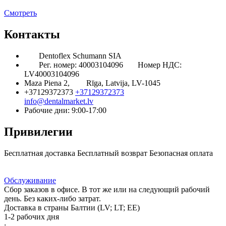
Смотреть
Контакты
Dentoflex Schumann SIA
Рег. номер: 40003104096
Номер НДС:
LV40003104096
Maza Piena 2,
Rīga, Latvija, LV-1045
+37129372373
+37129372373
info@dentalmarket.lv
Рабочие дни: 9:00-17:00
Привилегии
Бесплатная доставка
Бесплатный возврат
Безопасная оплата
Ответ на Ваш вопрос
Программа Лояльности
Доставка
Обслуживание
Сбор заказов в офисе. В тот же или на следующий рабочий
день. Без каких-либо затрат.
Доставка в страны Балтии (LV; LT; EE)
1-2 рабочих дня
: