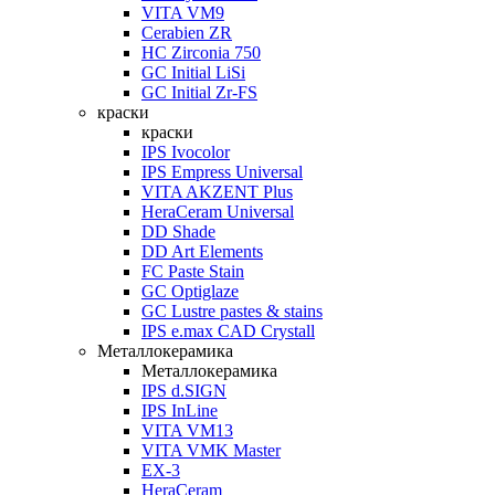
VITA VM9
Cerabien ZR
HC Zirconia 750
GC Initial LiSi
GC Initial Zr-FS
краски
краски
IPS Ivocolor
IPS Empress Universal
VITA AKZENT Plus
HeraCeram Universal
DD Shade
DD Art Elements
FC Paste Stain
GC Optiglaze
GC Lustre pastes & stains
IPS e.max CAD Crystall
Металлокерамика
Металлокерамика
IPS d.SIGN
IPS InLine
VITA VM13
VITA VMK Master
EX-3
HeraCeram