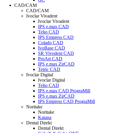
CAD/CAM
CAD/CAM
Ivoclar Vivadent
Ivoclar Vivadent
IPS e.max CAD
Telio CAD
IPS Empress CAD
Colado CAD
IvoBase CAD
SR Vivodent CAD
ProArt CAD
IPS e.max ZirCAD
Tetric CAD
Ivoclar Digital
Ivoclar Digital
Telio CAD
IPS e.max CAD PrograMill
IPS e.max ZirCAD
IPS Empress CAD PrograMill
Noritake
Noritake
Katana
Dental Direkt
Dental Direkt