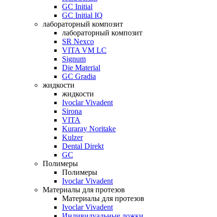
GC Initial
GC Initial IQ
лабораторный композит
лабораторный композит
SR Nexco
VITA VM LC
Signum
Die Material
GC Gradia
жидкости
жидкости
Ivoclar Vivadent
Sirona
VITA
Kuraray Noritake
Kulzer
Dental Direkt
GC
Полимеры
Полимеры
Ivoclar Vivadent
Материалы для протезов
Материалы для протезов
Ivoclar Vivadent
Индивидуальные ложки