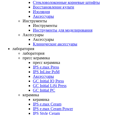
Стекловолоконные корневые штифты
Восстановление культи
Изоляция
Аксессуары
Инструменты
Инструменты
Инструменты для моделирования
Аксессуары
Аксессуары
Клинические аксессуары
лаборатория
лаборатория
пресс керамика
пресс керамика
IPS e.max Press
IPS InLine PoM
Аксессуары
GC Initial IQ Press
GC Initial LiSi Press
GC Initial PC
керамика
керамика
IPS e.max Ceram
IPS e.max Ceram Power
IPS Style Ceram