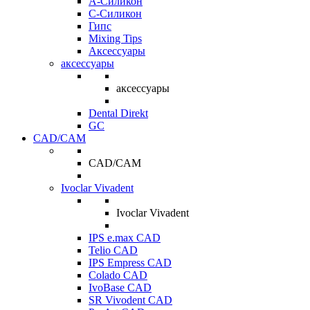
A-Силикон
C-Силикон
Гипс
Mixing Tips
Аксессуары
аксессуары
аксессуары
Dental Direkt
GC
CAD/CAM
CAD/CAM
Ivoclar Vivadent
Ivoclar Vivadent
IPS e.max CAD
Telio CAD
IPS Empress CAD
Colado CAD
IvoBase CAD
SR Vivodent CAD