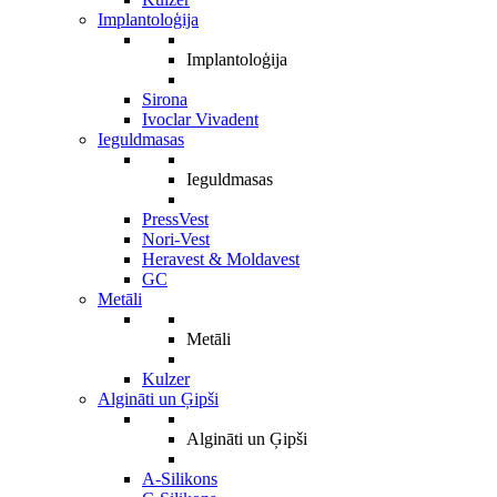
Implantoloģija
Implantoloģija
Sirona
Ivoclar Vivadent
Ieguldmasas
Ieguldmasas
PressVest
Nori-Vest
Heravest & Moldavest
GC
Metāli
Metāli
Kulzer
Algināti un Ģipši
Algināti un Ģipši
A-Silikons