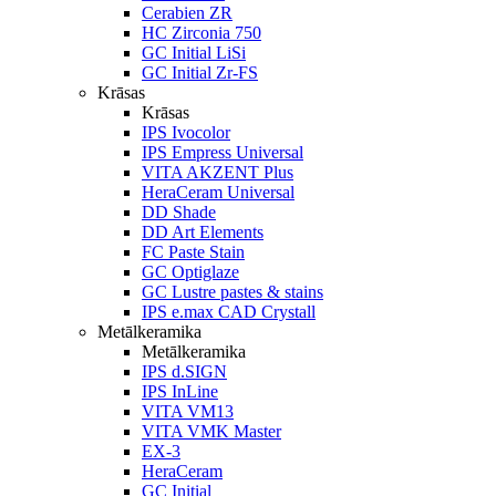
Cerabien ZR
HC Zirconia 750
GC Initial LiSi
GC Initial Zr-FS
Krāsas
Krāsas
IPS Ivocolor
IPS Empress Universal
VITA AKZENT Plus
HeraCeram Universal
DD Shade
DD Art Elements
FC Paste Stain
GC Optiglaze
GC Lustre pastes & stains
IPS e.max CAD Crystall
Metālkeramika
Metālkeramika
IPS d.SIGN
IPS InLine
VITA VM13
VITA VMK Master
EX-3
HeraCeram
GC Initial