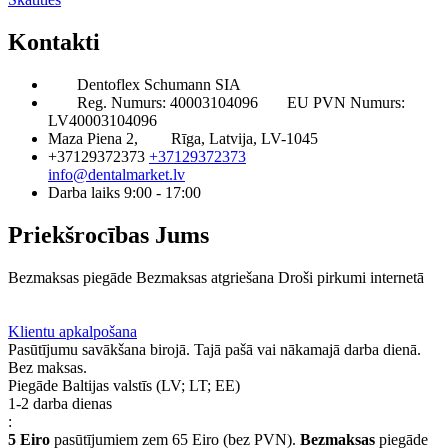
Kontakti
Dentoflex Schumann SIA
Reg. Numurs: 40003104096
EU PVN Numurs:
LV40003104096
Maza Piena 2,
Rīga, Latvija, LV-1045
+37129372373
+37129372373
info@dentalmarket.lv
Darba laiks 9:00 - 17:00
Priekšrocības Jums
Bezmaksas piegāde
Bezmaksas atgriešana
Droši pirkumi internetā
BUJ
Privilēģiju programma
Piegāde
Klientu apkalpošana
Pasūtījumu savākšana birojā. Tajā pašā vai nākamajā darba dienā.
Bez maksas.
Piegāde Baltijas valstīs (LV; LT; EE)
1-2 darba dienas
:
5 Eiro
pasūtījumiem zem 65 Eiro (bez PVN).
Bezmaksas
piegāde