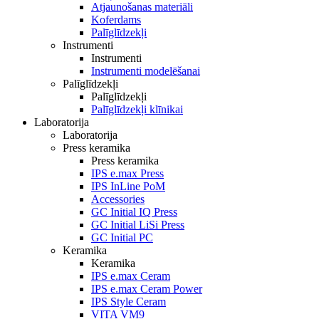
Atjaunošanas materiāli
Koferdams
Palīglīdzekļi
Instrumenti
Instrumenti
Instrumenti modelēšanai
Palīglīdzekļi
Palīglīdzekļi
Palīglīdzekļi klīnikai
Laboratorija
Laboratorija
Press keramika
Press keramika
IPS e.max Press
IPS InLine PoM
Accessories
GC Initial IQ Press
GC Initial LiSi Press
GC Initial PC
Keramika
Keramika
IPS e.max Ceram
IPS e.max Ceram Power
IPS Style Ceram
VITA VM9