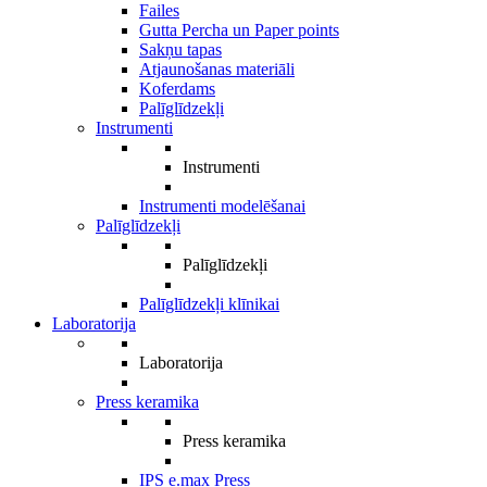
Failes
Gutta Percha un Paper points
Sakņu tapas
Atjaunošanas materiāli
Koferdams
Palīglīdzekļi
Instrumenti
Instrumenti
Instrumenti modelēšanai
Palīglīdzekļi
Palīglīdzekļi
Palīglīdzekļi klīnikai
Laboratorija
Laboratorija
Press keramika
Press keramika
IPS e.max Press