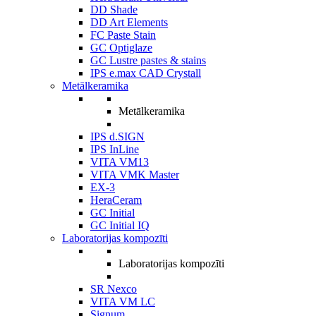
DD Shade
DD Art Elements
FC Paste Stain
GC Optiglaze
GC Lustre pastes & stains
IPS e.max CAD Crystall
Metālkeramika
Metālkeramika
IPS d.SIGN
IPS InLine
VITA VM13
VITA VMK Master
EX-3
HeraCeram
GC Initial
GC Initial IQ
Laboratorijas kompozīti
Laboratorijas kompozīti
SR Nexco
VITA VM LC
Signum