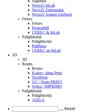
Sagemax
NexxZr InLab
NexxZr Zirkonzahn
NexxZr Amann Girrbach
Frēzes
Frēzes
PrograMill
CEREC & InLab
Palīglīdzekļi
Palīglīdzekļi
Pulēšana
CEREC un InLab
3D
3D
Resins
Resins
Kulzer | dima Print
NextDent
GC | Temp PRINT
Scheu | IMPRIMO
Palīglīdzekļi
Palīglīdzekļi
ASIGA
Meklēt