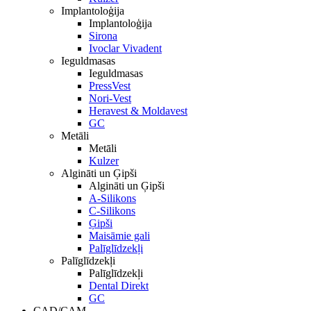
Implantoloģija
Implantoloģija
Sirona
Ivoclar Vivadent
Ieguldmasas
Ieguldmasas
PressVest
Nori-Vest
Heravest & Moldavest
GC
Metāli
Metāli
Kulzer
Algināti un Ģipši
Algināti un Ģipši
A-Silikons
C-Silikons
Ģipši
Maisāmie gali
Palīglīdzekļi
Palīglīdzekļi
Palīglīdzekļi
Dental Direkt
GC
CAD/CAM