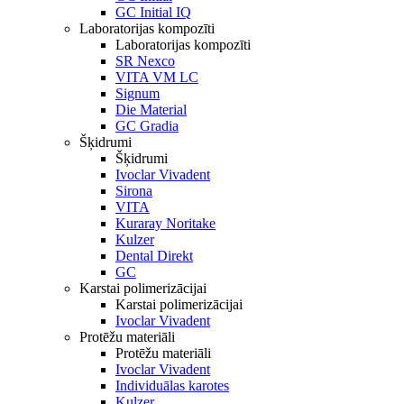
GC Initial IQ
Laboratorijas kompozīti
Laboratorijas kompozīti
SR Nexco
VITA VM LC
Signum
Die Material
GC Gradia
Šķidrumi
Šķidrumi
Ivoclar Vivadent
Sirona
VITA
Kuraray Noritake
Kulzer
Dental Direkt
GC
Karstai polimerizācijai
Karstai polimerizācijai
Ivoclar Vivadent
Protēžu materiāli
Protēžu materiāli
Ivoclar Vivadent
Individuālas karotes
Kulzer