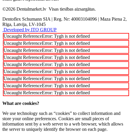
©2026
Dentalmarket.lv
Visas tiesības aizsargātas.
Dentoflex Schumann SIA
|
Reg. Nr: 40003104096
|
Maza Piena 2,
Rīga, Latvija, LV-1045
Developed by ITQ GROUP
Uncaught ReferenceError: Tygh is not defined
Uncaught ReferenceError: Tygh is not defined
Uncaught ReferenceError: Tygh is not defined
Uncaught ReferenceError: Tygh is not defined
Uncaught ReferenceError: Tygh is not defined
Uncaught ReferenceError: Tygh is not defined
Uncaught ReferenceError: Tygh is not defined
Uncaught ReferenceError: Tygh is not defined
Uncaught ReferenceError: Tygh is not defined
What are cookies?
We use technology such as “cookies” to collect information and
store your online preferences. Cookies are small pieces of
information sent by a web server to a web browser, which allows
the server to uniquely identify the browser on each page.