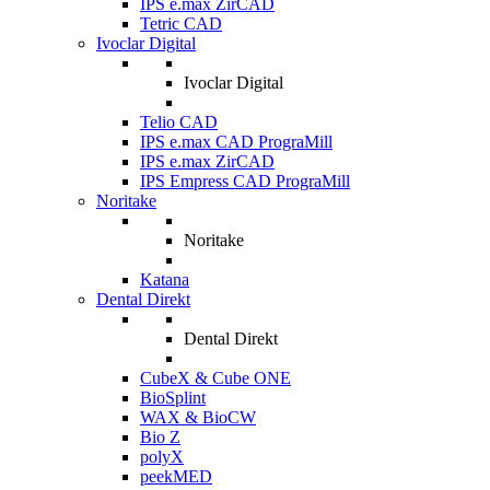
IPS e.max ZirCAD
Tetric CAD
Ivoclar Digital
Ivoclar Digital
Telio CAD
IPS e.max CAD PrograMill
IPS e.max ZirCAD
IPS Empress CAD PrograMill
Noritake
Noritake
Katana
Dental Direkt
Dental Direkt
CubeX & Cube ONE
BioSplint
WAX & BioCW
Bio Z
polyX
peekMED