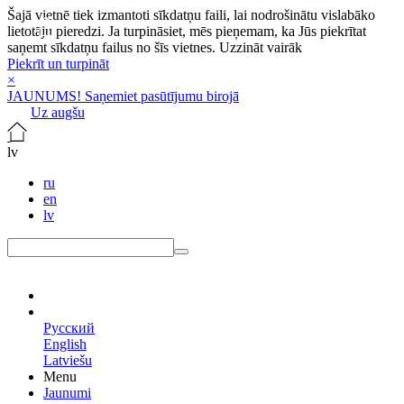
Šajā vietnē tiek izmantoti sīkdatņu faili, lai nodrošinātu vislabāko
lietotāju pieredzi. Ja turpināsiet, mēs pieņemam, ka Jūs piekrītat
saņemt sīkdatņu failus no šīs vietnes.
Uzzināt vairāk
Piekrīt un turpināt
×
JAUNUMS! Saņemiet pasūtījumu birojā
Uz augšu
lv
ru
en
lv
lv
Русский
English
Latviešu
Menu
Jaunumi