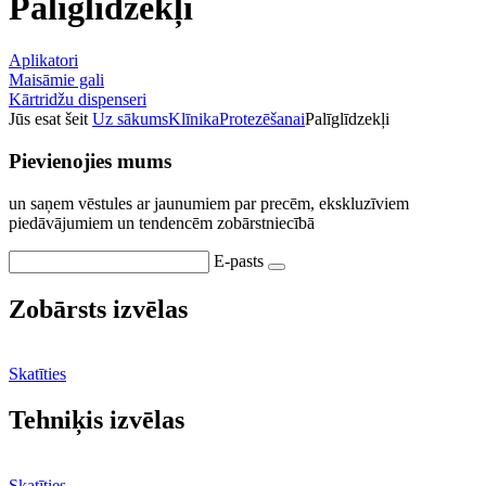
Palīglīdzekļi
Aplikatori
Maisāmie gali
Kārtridžu dispenseri
Jūs esat šeit
Uz sākums
Klīnika
Protezēšanai
Palīglīdzekļi
Pievienojies mums
un saņem vēstules ar jaunumiem par precēm, ekskluzīviem
piedāvājumiem un tendencēm zobārstniecībā
E-pasts
Zobārsts izvēlas
Skatīties
Tehniķis izvēlas
Skatīties