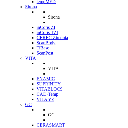
tempMED
Sirona
Sirona
inCoris ZI
inCoris TZI
CEREC Zirconia
ScanBody
TiBase
ScanPost
VITA
VITA
ENAMIC
SUPRINITY
VITABLOCS
CAD-Temp
VITA YZ
GC
GC
CERASMART