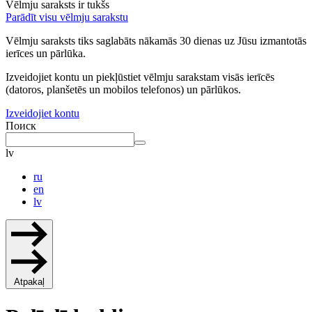
Vēlmju saraksts ir tukšs
Parādīt visu vēlmju sarakstu
Vēlmju saraksts tiks saglabāts nākamās 30 dienas uz Jūsu izmantotās
ierīces un pārlūka.
Izveidojiet kontu un piekļūstiet vēlmju sarakstam visās ierīcēs
(datoros, planšetēs un mobilos telefonos) un pārlūkos.
Izveidojiet kontu
Поиск
lv
ru
en
lv
Atpakaļ