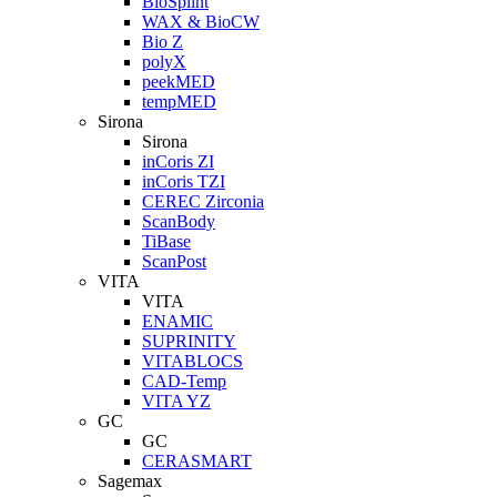
BioSplint
WAX & BioCW
Bio Z
polyX
peekMED
tempMED
Sirona
Sirona
inCoris ZI
inCoris TZI
CEREC Zirconia
ScanBody
TiBase
ScanPost
VITA
VITA
ENAMIC
SUPRINITY
VITABLOCS
CAD-Temp
VITA YZ
GC
GC
CERASMART
Sagemax