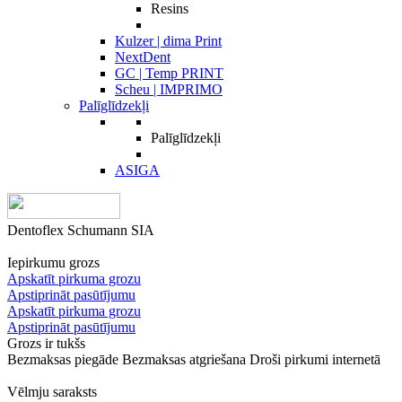
Resins
Kulzer | dima Print
NextDent
GC | Temp PRINT
Scheu | IMPRIMO
Palīglīdzekļi
Palīglīdzekļi
ASIGA
Dentoflex Schumann SIA
Iepirkumu grozs
Apskatīt pirkuma grozu
Apstiprināt pasūtījumu
Apskatīt pirkuma grozu
Apstiprināt pasūtījumu
Grozs ir tukšs
Bezmaksas piegāde
Bezmaksas atgriešana
Droši pirkumi internetā
Vēlmju saraksts