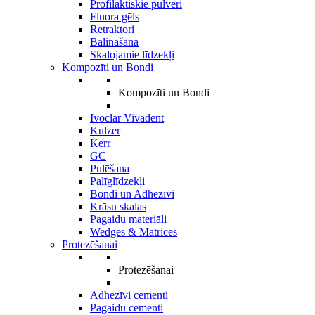
Profilaktiskie pulveri
Fluora gēls
Retraktori
Balināšana
Skalojamie līdzekļi
Kompozīti un Bondi
Kompozīti un Bondi
Ivoclar Vivadent
Kulzer
Kerr
GC
Pulēšana
Palīglīdzekļi
Bondi un Adhezīvi
Krāsu skalas
Pagaidu materiāli
Wedges & Matrices
Protezēšanai
Protezēšanai
Adhezīvi cementi
Pagaidu cementi