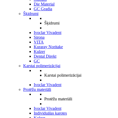
Die Material
GC Gradia
Šķidrumi
Šķidrumi
Ivoclar Vivadent
Sirona
VITA
Kuraray Noritake
Kulzer
Dental Direkt
GC
Karstai polimerizācijai
Karstai polimerizācijai
Ivoclar Vivadent
Protēžu materiāli
Protēžu materiāli
Ivoclar Vivadent
Individuālas karotes
Kulzer