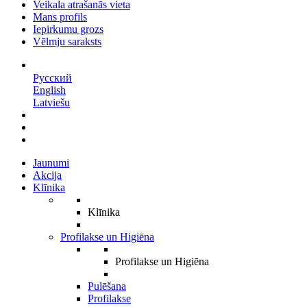
Veikala atrašanās vieta
Mans profils
Iepirkumu grozs
Vēlmju saraksts
LV
Русский
English
Latviešu
Jaunumi
Akcija
Klīnika
Klīnika
Profilakse un Higiēna
Profilakse un Higiēna
Pulēšana
Profilakse