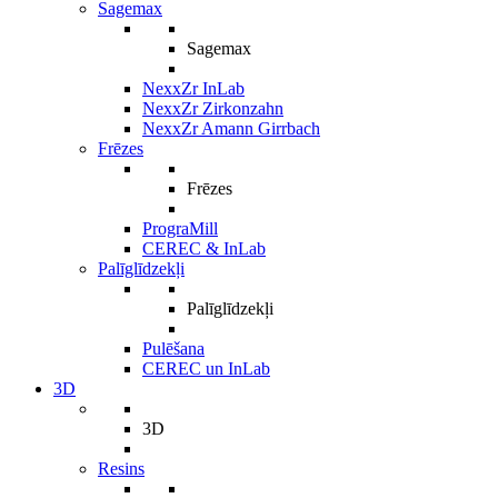
Sagemax
Sagemax
NexxZr InLab
NexxZr Zirkonzahn
NexxZr Amann Girrbach
Frēzes
Frēzes
PrograMill
CEREC & InLab
Palīglīdzekļi
Palīglīdzekļi
Pulēšana
CEREC un InLab
3D
3D
Resins