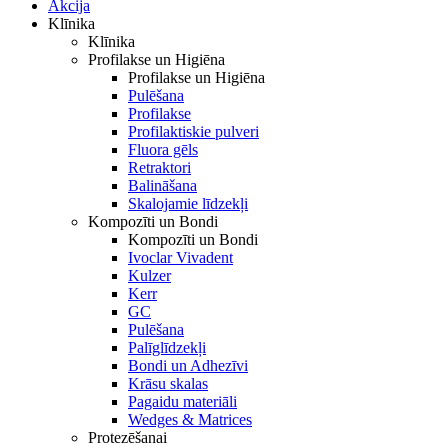
Akcija
Klīnika
Klīnika
Profilakse un Higiēna
Profilakse un Higiēna
Pulēšana
Profilakse
Profilaktiskie pulveri
Fluora gēls
Retraktori
Balināšana
Skalojamie līdzekļi
Kompozīti un Bondi
Kompozīti un Bondi
Ivoclar Vivadent
Kulzer
Kerr
GC
Pulēšana
Palīglīdzekļi
Bondi un Adhezīvi
Krāsu skalas
Pagaidu materiāli
Wedges & Matrices
Protezēšanai