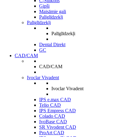
C-Silikons
Ģipši
Maisāmie gali
Palīglīdzekļi
Palīglīdzekļi
Palīglīdzekļi
Dental Direkt
GC
CAD/CAM
CAD/CAM
Ivoclar Vivadent
Ivoclar Vivadent
IPS e.max CAD
Telio CAD
IPS Empress CAD
Colado CAD
IvoBase CAD
SR Vivodent CAD
ProArt CAD