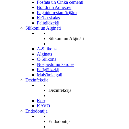
Fosfāta un Cinka cementi
Bondi un Adhezīvi
Pagaidu restaurācijām
Krāsu skalas
Palīglīdzekļi
Silikoni un Algināti
Silikoni un Algināti
A-Silikons
Algināts
C-Silikons
Nospiedumu karotes
Palīglīdzekļi
Maisāmie gali
Dezinfekcija
Dezinfekcija
Kerr
KAVO
Endodontija
Endodontija