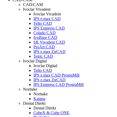
CAD/CAM
Ivoclar Vivadent
Ivoclar Vivadent
IPS e.max CAD
Telio CAD
IPS Empress CAD
Colado CAD
IvoBase CAD
SR Vivodent CAD
ProArt CAD
IPS e.max ZirCAD
Tetric CAD
Ivoclar Digital
Ivoclar Digital
Telio CAD
IPS e.max CAD PrograMill
IPS e.max ZirCAD
IPS Empress CAD PrograMill
Noritake
Noritake
Katana
Dental Direkt
Dental Direkt
CubeX & Cube ONE