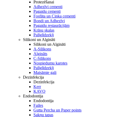
Protezēšanai
Adhezīvi cementi
Pagaidu cementi
Fosfāta un Cinka cementi
Bondi un Adhezīvi
Pagaidu restaurācijām
Krāsu skalas
Palīglīdzekļi
Silikoni un Algināti
Silikoni un Algināti
A-Silikons
Algināts
C-Silikons
Nospiedumu karotes
Palīglīdzekļi
Maisāmie gali
Dezinfekcija
Dezinfekcija
Kerr
KAVO
Endodontija
Endodontija
Failes
Gutta Percha un Paper points
Sakņu tapas