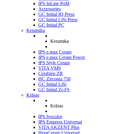
IPS InLine PoM
Accessories
GC Initial IQ Press
GC Initial LiSi Press
GC Initial PC
Keramika
Keramika
IPS e.max Ceram
IPS e.max Ceram Power
IPS Style Ceram
VITA VM9
Cerabien ZR
HC Zirconia 750
GC Initial LiSi
GC Initial Zr-FS
Krāsas
Krāsas
IPS Ivocolor
IPS Empress Universal
VITA AKZENT Plus
HeraCeram Universal