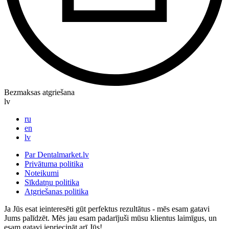
Bezmaksas atgriešana
lv
ru
en
lv
Par Dentalmarket.lv
Privātuma politika
Noteikumi
Sīkdatņu politika
Atgriešanas politika
Ja Jūs esat ieinteresēti gūt perfektus rezultātus - mēs esam gatavi
Jums palīdzēt. Mēs jau esam padarījuši mūsu klientus laimīgus, un
esam gatavi iepriecināt arī Jūs!