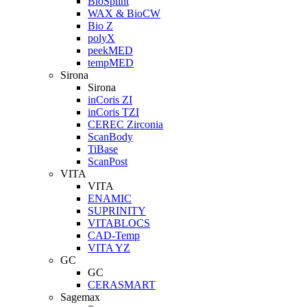
BioSplint
WAX & BioCW
Bio Z
polyX
peekMED
tempMED
Sirona
Sirona
inCoris ZI
inCoris TZI
CEREC Zirconia
ScanBody
TiBase
ScanPost
VITA
VITA
ENAMIC
SUPRINITY
VITABLOCS
CAD-Temp
VITA YZ
GC
GC
CERASMART
Sagemax