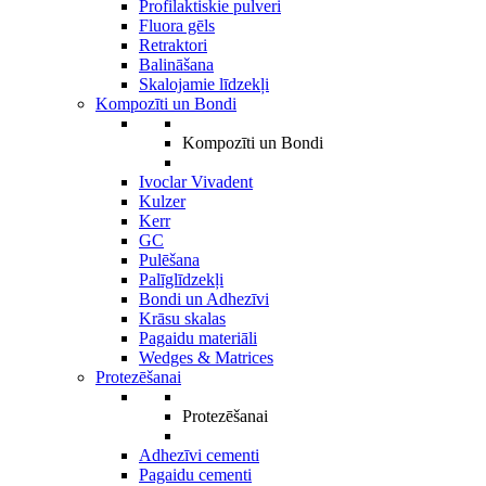
Profilaktiskie pulveri
Fluora gēls
Retraktori
Balināšana
Skalojamie līdzekļi
Kompozīti un Bondi
Kompozīti un Bondi
Ivoclar Vivadent
Kulzer
Kerr
GC
Pulēšana
Palīglīdzekļi
Bondi un Adhezīvi
Krāsu skalas
Pagaidu materiāli
Wedges & Matrices
Protezēšanai
Protezēšanai
Adhezīvi cementi
Pagaidu cementi