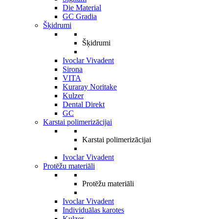
Die Material
GC Gradia
Šķidrumi
Šķidrumi
Ivoclar Vivadent
Sirona
VITA
Kuraray Noritake
Kulzer
Dental Direkt
GC
Karstai polimerizācijai
Karstai polimerizācijai
Ivoclar Vivadent
Protēžu materiāli
Protēžu materiāli
Ivoclar Vivadent
Individuālas karotes
Kulzer