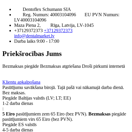
Dentoflex Schumann SIA
Reg. Numurs: 40003104096
EU PVN Numurs:
LV40003104096
Maza Piena 2,
Rīga, Latvija, LV-1045
+37129372373
+37129372373
info@dentalmarket.lv
Darba laiks 9:00 - 17:00
Priekšrocības Jums
Bezmaksas piegāde
Bezmaksas atgriešana
Droši pirkumi internetā
BUJ
Privilēģiju programma
Piegāde
Klientu apkalpošana
Pasūtījumu savākšana birojā. Tajā pašā vai nākamajā darba dienā.
Bez maksas.
Piegāde Baltijas valstīs (LV; LT; EE)
1-2 darba dienas
:
5 Eiro
pasūtījumiem zem 65 Eiro (bez PVN).
Bezmaksas
piegāde
pasūtījumiem virs 65 Eiro (bez PVN).
Piegāde ES valstīs
4-5 darba dienas