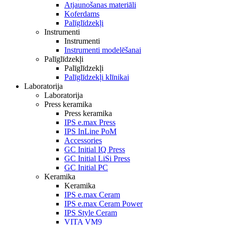
Atjaunošanas materiāli
Koferdams
Palīglīdzekļi
Instrumenti
Instrumenti
Instrumenti modelēšanai
Palīglīdzekļi
Palīglīdzekļi
Palīglīdzekļi klīnikai
Laboratorija
Laboratorija
Press keramika
Press keramika
IPS e.max Press
IPS InLine PoM
Accessories
GC Initial IQ Press
GC Initial LiSi Press
GC Initial PC
Keramika
Keramika
IPS e.max Ceram
IPS e.max Ceram Power
IPS Style Ceram
VITA VM9