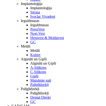
Implantoloģija
Implantoloģija
Sirona
Ivoclar Vivadent
Ieguldmasas
Ieguldmasas
PressVest
Nori-Vest
Heravest & Moldavest
GC
Metāli
Metāli
Kulzer
Algināti un Ģipši
Algināti un Ģipši
A-Silikons
C-Silikons
Ģipši
Maisāmie gali
Palīglīdzekļi
Palīglīdzekļi
Palīglīdzekļi
Dental Direkt
GC
CAD/CAM