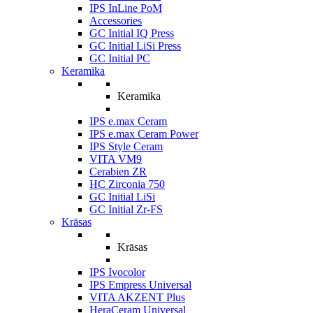
IPS InLine PoM
Accessories
GC Initial IQ Press
GC Initial LiSi Press
GC Initial PC
Keramika
Keramika
IPS e.max Ceram
IPS e.max Ceram Power
IPS Style Ceram
VITA VM9
Cerabien ZR
HC Zirconia 750
GC Initial LiSi
GC Initial Zr-FS
Krāsas
Krāsas
IPS Ivocolor
IPS Empress Universal
VITA AKZENT Plus
HeraCeram Universal