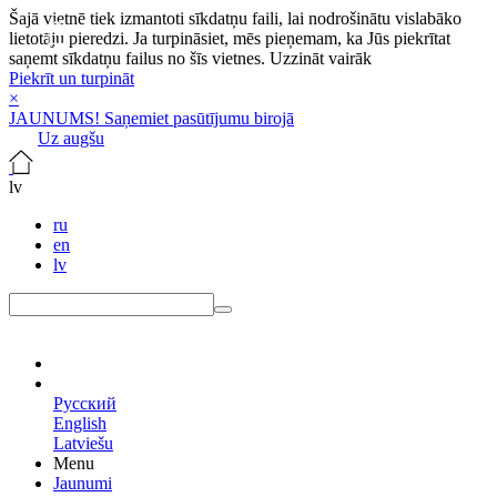
Šajā vietnē tiek izmantoti sīkdatņu faili, lai nodrošinātu vislabāko
lietotāju pieredzi. Ja turpināsiet, mēs pieņemam, ka Jūs piekrītat
saņemt sīkdatņu failus no šīs vietnes.
Uzzināt vairāk
Piekrīt un turpināt
×
JAUNUMS! Saņemiet pasūtījumu birojā
Uz augšu
lv
ru
en
lv
lv
Русский
English
Latviešu
Menu
Jaunumi