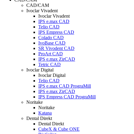
CAD/CAM
Ivoclar Vivadent
Ivoclar Vivadent
IPS e.max CAD
Telio CAD
IPS Empress CAD
Colado CAD
IvoBase CAD
SR Vivodent CAD
ProArt CAD
IPS e.max ZirCAD
Tetric CAD
Ivoclar Digital
Ivoclar Digital
Telio CAD
IPS e.max CAD PrograMill
IPS e.max ZirCAD
IPS Empress CAD PrograMill
Noritake
Noritake
Katana
Dental Direkt
Dental Direkt
CubeX & Cube ONE