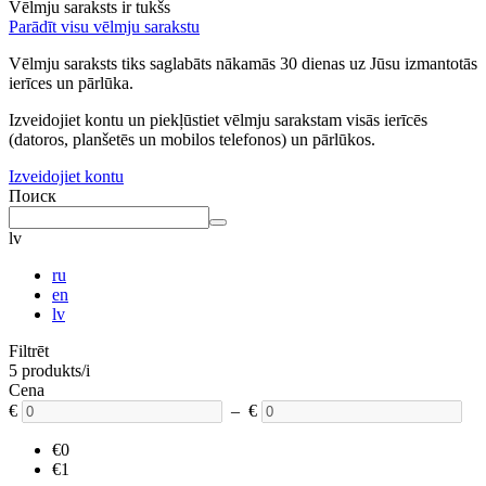
Vēlmju saraksts ir tukšs
Parādīt visu vēlmju sarakstu
Vēlmju saraksts tiks saglabāts nākamās 30 dienas uz Jūsu izmantotās
ierīces un pārlūka.
Izveidojiet kontu un piekļūstiet vēlmju sarakstam visās ierīcēs
(datoros, planšetēs un mobilos telefonos) un pārlūkos.
Izveidojiet kontu
Поиск
lv
ru
en
lv
Filtrēt
5 produkts/i
Cena
€
– €
€0
€1