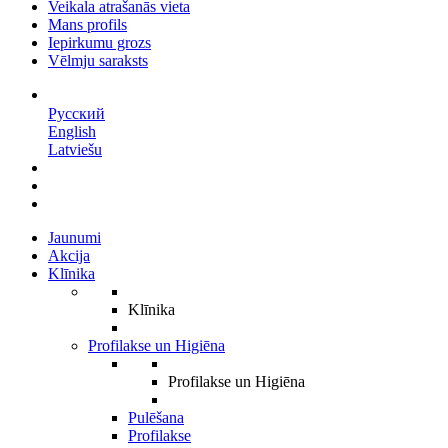
Veikala atrašanās vieta
Mans profils
Iepirkumu grozs
Vēlmju saraksts
LV
Русский
English
Latviešu
Jaunumi
Akcija
Klīnika
Klīnika
Profilakse un Higiēna
Profilakse un Higiēna
Pulēšana
Profilakse