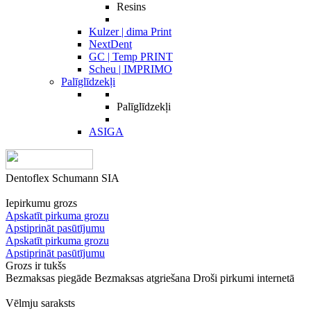
Resins
Kulzer | dima Print
NextDent
GC | Temp PRINT
Scheu | IMPRIMO
Palīglīdzekļi
Palīglīdzekļi
ASIGA
Dentoflex Schumann SIA
Iepirkumu grozs
Apskatīt pirkuma grozu
Apstiprināt pasūtījumu
Apskatīt pirkuma grozu
Apstiprināt pasūtījumu
Grozs ir tukšs
Bezmaksas piegāde
Bezmaksas atgriešana
Droši pirkumi internetā
Vēlmju saraksts