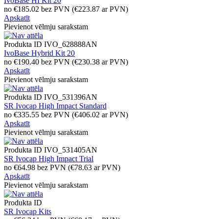
IvoBase HI Kit 20
no
€
185.02
bez PVN
(
€
223.87
ar PVN)
Apskatīt
Pievienot vēlmju sarakstam
Produkta ID
IVO_628888AN
IvoBase Hybrid Kit 20
no
€
190.40
bez PVN
(
€
230.38
ar PVN)
Apskatīt
Pievienot vēlmju sarakstam
Produkta ID
IVO_531396AN
SR Ivocap High Impact Standard
no
€
335.55
bez PVN
(
€
406.02
ar PVN)
Apskatīt
Pievienot vēlmju sarakstam
Produkta ID
IVO_531405AN
SR Ivocap High Impact Trial
no
€
64.98
bez PVN
(
€
78.63
ar PVN)
Apskatīt
Pievienot vēlmju sarakstam
Produkta ID
SR Ivocap Kits