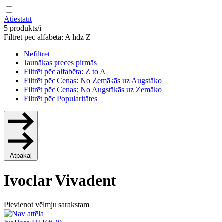
Atiestatīt
5 produkts/i
Filtrēt pēc alfabēta: A līdz Z
Nefiltrēt
Jaunākas preces pirmās
Filtrēt pēc alfabēta: Z to A
Filtrēt pēc Cenas: No Zemākās uz Augstāko
Filtrēt pēc Cenas: No Augstākās uz Zemāko
Filtrēt pēc Popularitātes
Atpakaļ
Ivoclar Vivadent
Pievienot vēlmju sarakstam