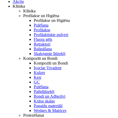
Akcija
Klīnika
Klīnika
Profilakse un Higiēna
Profilakse un Higiēna
Pulēšana
Profilakse
Profilaktiskie pulveri
Fluora gēls
Retraktori
Balināšana
Skalojamie līdzekļi
Kompozīti un Bondi
Kompozīti un Bondi
Ivoclar Vivadent
Kulzer
Kerr
GC
Pulēšana
Palīglīdzekļi
Bondi un Adhezīvi
Krāsu skalas
Pagaidu materiāli
Wedges & Matrices
Protezēšanai