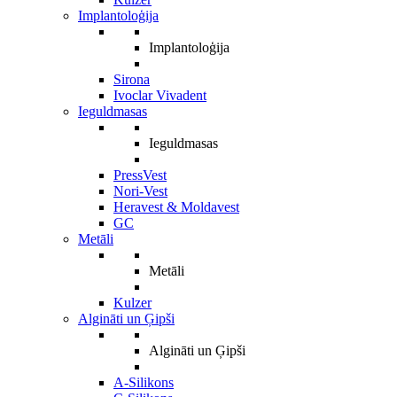
Implantoloģija
Implantoloģija
Sirona
Ivoclar Vivadent
Ieguldmasas
Ieguldmasas
PressVest
Nori-Vest
Heravest & Moldavest
GC
Metāli
Metāli
Kulzer
Algināti un Ģipši
Algināti un Ģipši
A-Silikons