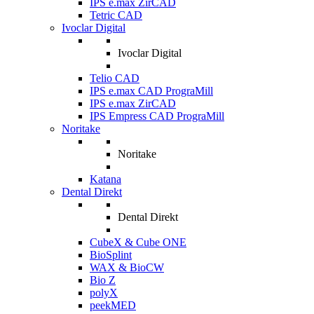
IPS e.max ZirCAD
Tetric CAD
Ivoclar Digital
Ivoclar Digital
Telio CAD
IPS e.max CAD PrograMill
IPS e.max ZirCAD
IPS Empress CAD PrograMill
Noritake
Noritake
Katana
Dental Direkt
Dental Direkt
CubeX & Cube ONE
BioSplint
WAX & BioCW
Bio Z
polyX
peekMED