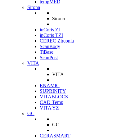
tempMED
Sirona
Sirona
inCoris ZI
inCoris TZI
CEREC Zirconia
ScanBody
TiBase
ScanPost
VITA
VITA
ENAMIC
SUPRINITY
VITABLOCS
CAD-Temp
VITA YZ
GC
GC
CERASMART