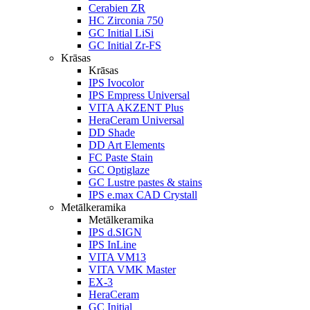
Cerabien ZR
HC Zirconia 750
GC Initial LiSi
GC Initial Zr-FS
Krāsas
Krāsas
IPS Ivocolor
IPS Empress Universal
VITA AKZENT Plus
HeraCeram Universal
DD Shade
DD Art Elements
FC Paste Stain
GC Optiglaze
GC Lustre pastes & stains
IPS e.max CAD Crystall
Metālkeramika
Metālkeramika
IPS d.SIGN
IPS InLine
VITA VM13
VITA VMK Master
EX-3
HeraCeram
GC Initial