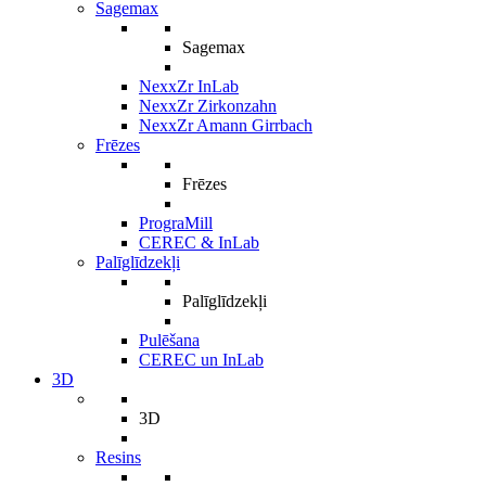
Sagemax
Sagemax
NexxZr InLab
NexxZr Zirkonzahn
NexxZr Amann Girrbach
Frēzes
Frēzes
PrograMill
CEREC & InLab
Palīglīdzekļi
Palīglīdzekļi
Pulēšana
CEREC un InLab
3D
3D
Resins