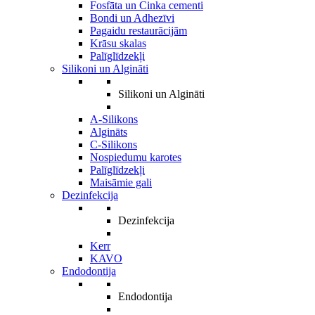
Fosfāta un Cinka cementi
Bondi un Adhezīvi
Pagaidu restaurācijām
Krāsu skalas
Palīglīdzekļi
Silikoni un Algināti
Silikoni un Algināti
A-Silikons
Algināts
C-Silikons
Nospiedumu karotes
Palīglīdzekļi
Maisāmie gali
Dezinfekcija
Dezinfekcija
Kerr
KAVO
Endodontija
Endodontija