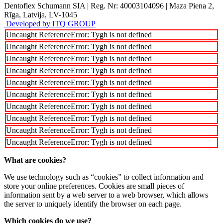
Dentoflex Schumann SIA
|
Reg. Nr: 40003104096
|
Maza Piena 2,
Rīga, Latvija, LV-1045
Developed by ITQ GROUP
Uncaught ReferenceError: Tygh is not defined
Uncaught ReferenceError: Tygh is not defined
Uncaught ReferenceError: Tygh is not defined
Uncaught ReferenceError: Tygh is not defined
Uncaught ReferenceError: Tygh is not defined
Uncaught ReferenceError: Tygh is not defined
Uncaught ReferenceError: Tygh is not defined
Uncaught ReferenceError: Tygh is not defined
Uncaught ReferenceError: Tygh is not defined
Uncaught ReferenceError: Tygh is not defined
What are cookies?
We use technology such as “cookies” to collect information and
store your online preferences. Cookies are small pieces of
information sent by a web server to a web browser, which allows
the server to uniquely identify the browser on each page.
Which cookies do we use?