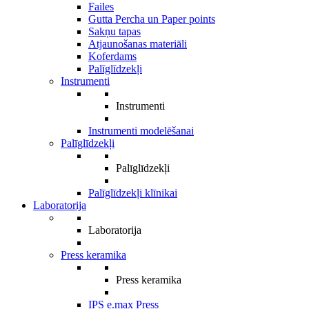
Failes
Gutta Percha un Paper points
Sakņu tapas
Atjaunošanas materiāli
Koferdams
Palīglīdzekļi
Instrumenti
Instrumenti
Instrumenti modelēšanai
Palīglīdzekļi
Palīglīdzekļi
Palīglīdzekļi klīnikai
Laboratorija
Laboratorija
Press keramika
Press keramika
IPS e.max Press