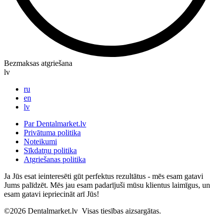
Bezmaksas atgriešana
lv
ru
en
lv
Par Dentalmarket.lv
Privātuma politika
Noteikumi
Sīkdatņu politika
Atgriešanas politika
Ja Jūs esat ieinteresēti gūt perfektus rezultātus - mēs esam gatavi
Jums palīdzēt. Mēs jau esam padarījuši mūsu klientus laimīgus, un
esam gatavi iepriecināt arī Jūs!
©2026
Dentalmarket.lv
Visas tiesības aizsargātas.