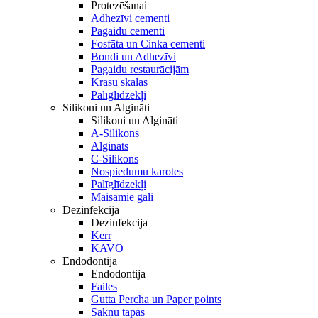
Protezēšanai
Adhezīvi cementi
Pagaidu cementi
Fosfāta un Cinka cementi
Bondi un Adhezīvi
Pagaidu restaurācijām
Krāsu skalas
Palīglīdzekļi
Silikoni un Algināti
Silikoni un Algināti
A-Silikons
Algināts
C-Silikons
Nospiedumu karotes
Palīglīdzekļi
Maisāmie gali
Dezinfekcija
Dezinfekcija
Kerr
KAVO
Endodontija
Endodontija
Failes
Gutta Percha un Paper points
Sakņu tapas