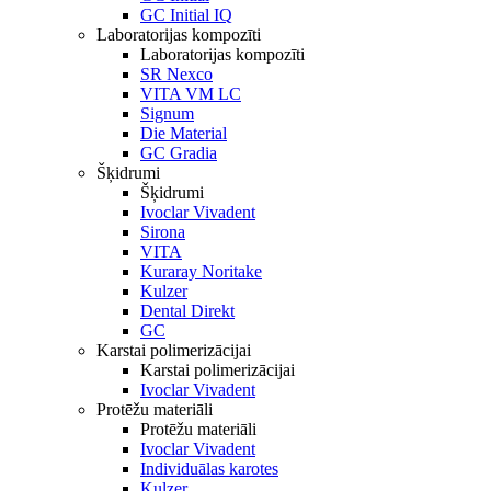
GC Initial IQ
Laboratorijas kompozīti
Laboratorijas kompozīti
SR Nexco
VITA VM LC
Signum
Die Material
GC Gradia
Šķidrumi
Šķidrumi
Ivoclar Vivadent
Sirona
VITA
Kuraray Noritake
Kulzer
Dental Direkt
GC
Karstai polimerizācijai
Karstai polimerizācijai
Ivoclar Vivadent
Protēžu materiāli
Protēžu materiāli
Ivoclar Vivadent
Individuālas karotes
Kulzer