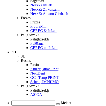
Sagemax
NexxZr InLab
NexxZr Zirkonzahn
NexxZr Amann Girrbach
Frēzes
Frēzes
PrograMill
CEREC & InLab
Palīglīdzekļi
Palīglīdzekļi
Pulēšana
CEREC un InLab
3D
3D
Resins
Resins
Kulzer | dima Print
NextDent
GC | Temp PRINT
Scheu | IMPRIMO
Palīglīdzekļi
Palīglīdzekļi
ASIGA
Meklēt