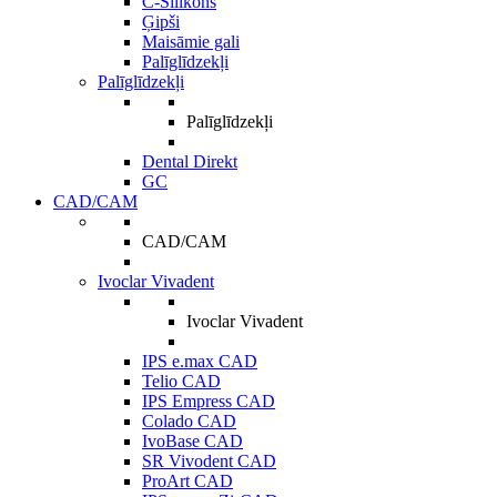
C-Silikons
Ģipši
Maisāmie gali
Palīglīdzekļi
Palīglīdzekļi
Palīglīdzekļi
Dental Direkt
GC
CAD/CAM
CAD/CAM
Ivoclar Vivadent
Ivoclar Vivadent
IPS e.max CAD
Telio CAD
IPS Empress CAD
Colado CAD
IvoBase CAD
SR Vivodent CAD
ProArt CAD