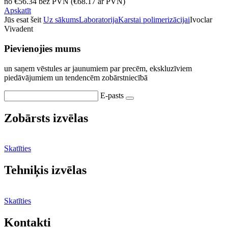
no
€
56.34
bez PVN
(
€
68.17
ar PVN)
Apskatīt
Jūs esat šeit
Uz sākums
Laboratorija
Karstai polimerizācijai
Ivoclar
Vivadent
Pievienojies mums
un saņem vēstules ar jaunumiem par precēm, ekskluzīviem
piedāvājumiem un tendencēm zobārstniecībā
E-pasts
Zobārsts izvēlas
Skatīties
Tehniķis izvēlas
Skatīties
Kontakti