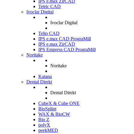
IPS e.max ZirCAD
Tetric CAD
Ivoclar Digital
Ivoclar Digital
Telio CAD
IPS e.max CAD PrograMill
IPS e.max ZirCAD
IPS Empress CAD PrograMill
Noritake
Noritake
Katana
Dental Direkt
Dental Direkt
CubeX & Cube ONE
BioSplint
WAX & BioCW
Bio Z
polyX
peekMED