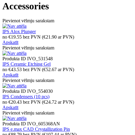
Accessories
Pievienot vēlmju sarakstam
IPS Alox Plunger
no
€
19.55
bez PVN
(
€
21.90
ar PVN)
Apskatīt
Pievienot vēlmju sarakstam
Produkta ID
IVO_531548
IPS Ceramic Etching Gel
no
€
43.53
bez PVN
(
€
52.67
ar PVN)
Apskatīt
Pievienot vēlmju sarakstam
Produkta ID
IVO_554030
IPS Condensers (10 pcs)
no
€
20.43
bez PVN
(
€
24.72
ar PVN)
Apskatīt
Pievienot vēlmju sarakstam
Produkta ID
IVO_605368AN
IPS e.max CAD Crystallization Pin
no
€
88.79
bez PVN
(
€
107.44
ar PVN)