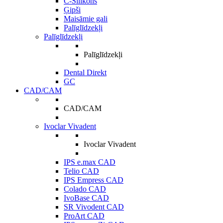
C-Silikons
Ģipši
Maisāmie gali
Palīglīdzekļi
Palīglīdzekļi
Palīglīdzekļi
Dental Direkt
GC
CAD/CAM
CAD/CAM
Ivoclar Vivadent
Ivoclar Vivadent
IPS e.max CAD
Telio CAD
IPS Empress CAD
Colado CAD
IvoBase CAD
SR Vivodent CAD
ProArt CAD