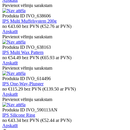
Apskatīt
Pievienot vēlmju sarakstam
Produkta ID
IVO_638606
IPS Multi Muffelsystem 200g
no
€
43.60
bez PVN
(
€
52.76
ar PVN)
Apskatīt
Pievienot vēlmju sarakstam
Produkta ID
IVO_638163
IPS Multi Wax Pattern
no
€
54.49
bez PVN
(
€
65.93
ar PVN)
Apskatīt
Pievienot vēlmju sarakstam
Produkta ID
IVO_614496
IPS One-Way-Plunger
no
€
115.29
bez PVN
(
€
139.50
ar PVN)
Apskatīt
Pievienot vēlmju sarakstam
Produkta ID
IVO_590113AN
IPS Silicone Ring
no
€
43.34
bez PVN
(
€
52.44
ar PVN)
Apskatīt