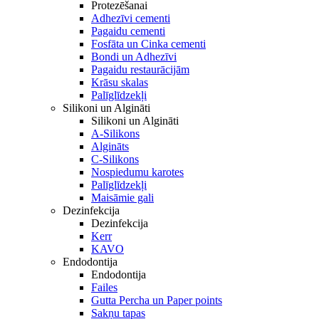
Protezēšanai
Adhezīvi cementi
Pagaidu cementi
Fosfāta un Cinka cementi
Bondi un Adhezīvi
Pagaidu restaurācijām
Krāsu skalas
Palīglīdzekļi
Silikoni un Algināti
Silikoni un Algināti
A-Silikons
Algināts
C-Silikons
Nospiedumu karotes
Palīglīdzekļi
Maisāmie gali
Dezinfekcija
Dezinfekcija
Kerr
KAVO
Endodontija
Endodontija
Failes
Gutta Percha un Paper points
Sakņu tapas