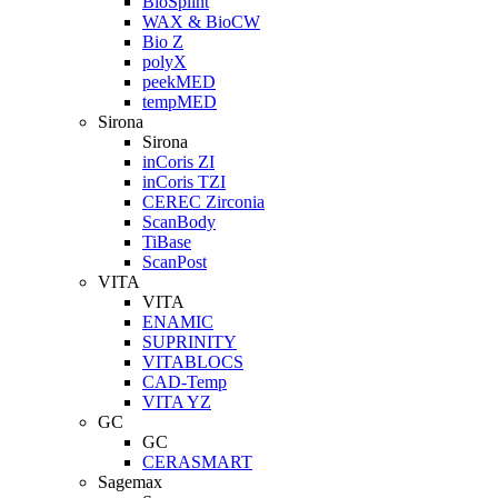
BioSplint
WAX & BioCW
Bio Z
polyX
peekMED
tempMED
Sirona
Sirona
inCoris ZI
inCoris TZI
CEREC Zirconia
ScanBody
TiBase
ScanPost
VITA
VITA
ENAMIC
SUPRINITY
VITABLOCS
CAD-Temp
VITA YZ
GC
GC
CERASMART
Sagemax