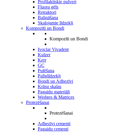
Profilaktiskie pulveri
Fluora gēls
Retraktori
Balināšana
Skalojamie līdzekļi
Kompozīti un Bondi
Kompozīti un Bondi
Ivoclar Vivadent
Kulzer
Kerr
GC
Pulēšana
Palīglīdzekļi
Bondi un Adhezīvi
Krāsu skalas
Pagaidu materiāli
Wedges & Matrices
Protezēšanai
Protezēšanai
Adhezīvi cementi
Pagaidu cementi