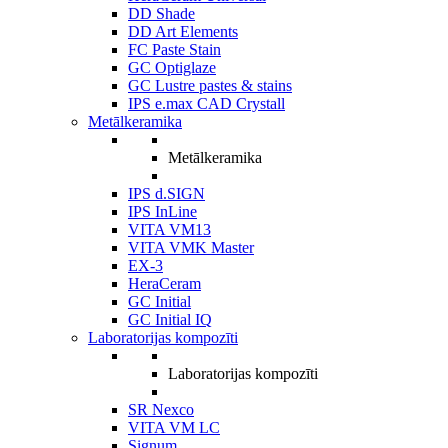
DD Shade
DD Art Elements
FC Paste Stain
GC Optiglaze
GC Lustre pastes & stains
IPS e.max CAD Crystall
Metālkeramika
Metālkeramika
IPS d.SIGN
IPS InLine
VITA VM13
VITA VMK Master
EX-3
HeraCeram
GC Initial
GC Initial IQ
Laboratorijas kompozīti
Laboratorijas kompozīti
SR Nexco
VITA VM LC
Signum