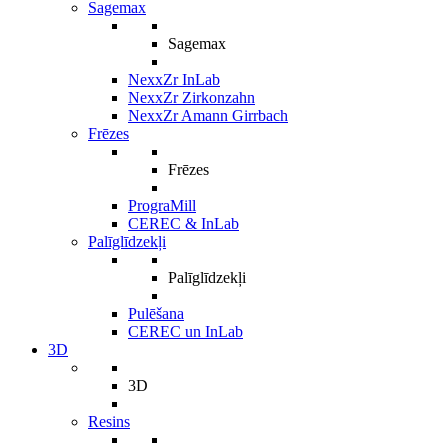
Sagemax
Sagemax
NexxZr InLab
NexxZr Zirkonzahn
NexxZr Amann Girrbach
Frēzes
Frēzes
PrograMill
CEREC & InLab
Palīglīdzekļi
Palīglīdzekļi
Pulēšana
CEREC un InLab
3D
3D
Resins