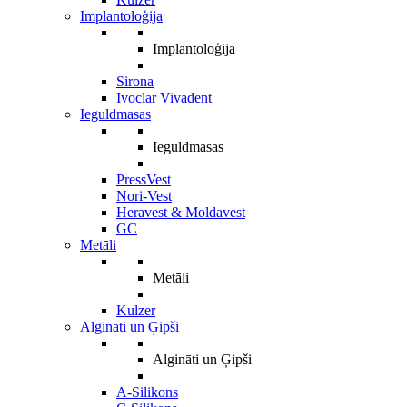
Implantoloģija
Implantoloģija
Sirona
Ivoclar Vivadent
Ieguldmasas
Ieguldmasas
PressVest
Nori-Vest
Heravest & Moldavest
GC
Metāli
Metāli
Kulzer
Algināti un Ģipši
Algināti un Ģipši
A-Silikons