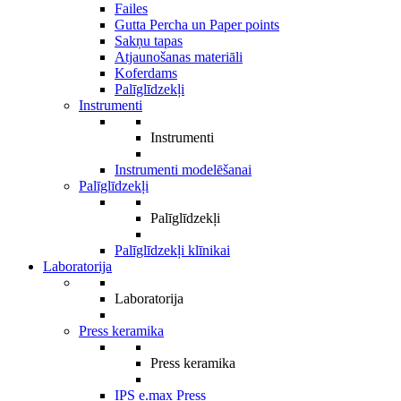
Failes
Gutta Percha un Paper points
Sakņu tapas
Atjaunošanas materiāli
Koferdams
Palīglīdzekļi
Instrumenti
Instrumenti
Instrumenti modelēšanai
Palīglīdzekļi
Palīglīdzekļi
Palīglīdzekļi klīnikai
Laboratorija
Laboratorija
Press keramika
Press keramika
IPS e.max Press