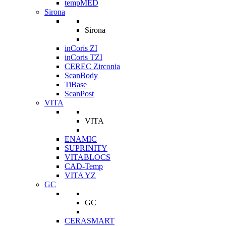
tempMED
Sirona
Sirona
inCoris ZI
inCoris TZI
CEREC Zirconia
ScanBody
TiBase
ScanPost
VITA
VITA
ENAMIC
SUPRINITY
VITABLOCS
CAD-Temp
VITA YZ
GC
GC
CERASMART