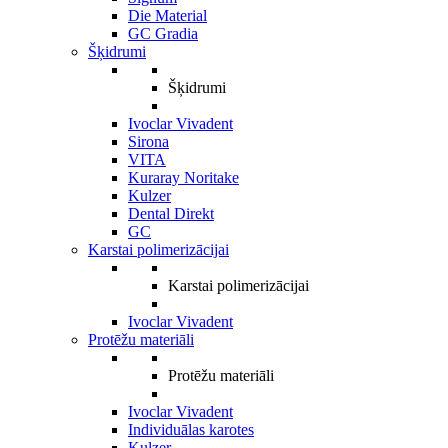
Die Material
GC Gradia
Šķidrumi
Šķidrumi
Ivoclar Vivadent
Sirona
VITA
Kuraray Noritake
Kulzer
Dental Direkt
GC
Karstai polimerizācijai
Karstai polimerizācijai
Ivoclar Vivadent
Protēžu materiāli
Protēžu materiāli
Ivoclar Vivadent
Individuālas karotes
Kulzer