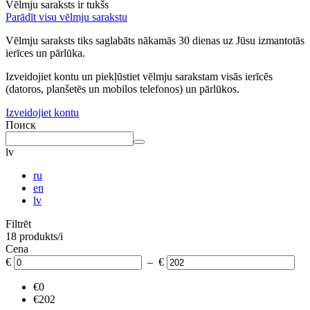
Vēlmju saraksts ir tukšs
Parādīt visu vēlmju sarakstu
Vēlmju saraksts tiks saglabāts nākamās 30 dienas uz Jūsu izmantotās
ierīces un pārlūka.
Izveidojiet kontu un piekļūstiet vēlmju sarakstam visās ierīcēs
(datoros, planšetēs un mobilos telefonos) un pārlūkos.
Izveidojiet kontu
Поиск
lv
ru
en
lv
Filtrēt
18 produkts/i
Cena
€
– €
€0
€202