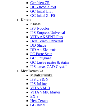
Cerabien ZR
HC Zirconia 750
GC Initial LiSi
GC Initial Zr-FS
Krāsas
Krāsas
IPS Ivocolor
IPS Empress Universal
VITA AKZENT Plus
HeraCeram Universal
DD Shade
DD Art Elements
FC Paste Stain
GC Optiglaze
GC Lustre pastes & stains
IPS e.max CAD Crystall
Metālkeramika
Metālkeramika
IPS d.SIGN
IPS InLine
VITA VM13
VITA VMK Master
EX-3
HeraCeram
GC Initial