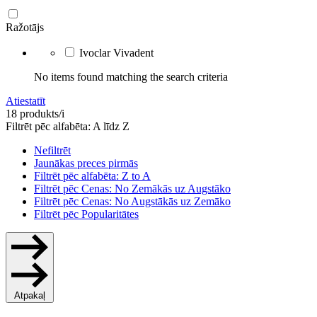
Ražotājs
Ivoclar Vivadent
No items found matching the search criteria
Atiestatīt
18 produkts/i
Filtrēt pēc alfabēta: A līdz Z
Nefiltrēt
Jaunākas preces pirmās
Filtrēt pēc alfabēta: Z to A
Filtrēt pēc Cenas: No Zemākās uz Augstāko
Filtrēt pēc Cenas: No Augstākās uz Zemāko
Filtrēt pēc Popularitātes
Atpakaļ