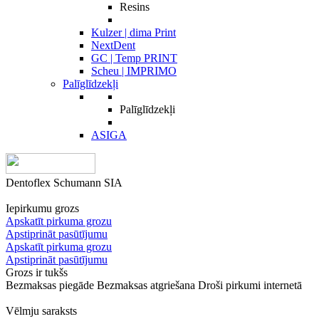
Resins
Kulzer | dima Print
NextDent
GC | Temp PRINT
Scheu | IMPRIMO
Palīglīdzekļi
Palīglīdzekļi
ASIGA
Dentoflex Schumann SIA
Iepirkumu grozs
Apskatīt pirkuma grozu
Apstiprināt pasūtījumu
Apskatīt pirkuma grozu
Apstiprināt pasūtījumu
Grozs ir tukšs
Bezmaksas piegāde
Bezmaksas atgriešana
Droši pirkumi internetā
Vēlmju saraksts