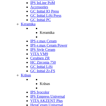
IPS InLine PoM
Accessories
GC Initial IQ Press
GC Initial LiSi Press
GC Initial PC
Keramika
Keramika
IPS e.max Ceram
IPS e.max Ceram Power
IPS Style Ceram
VITA VM9
Cerabien ZR
HC Zirconia 750
GC Initial LiSi
GC Initial Zr-FS
Krāsas
Krāsas
IPS Ivocolor
IPS Empress Universal
VITA AKZENT Plus
HeraCeram Universal