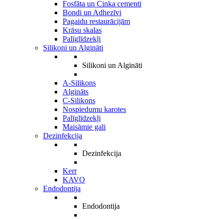
Fosfāta un Cinka cementi
Bondi un Adhezīvi
Pagaidu restaurācijām
Krāsu skalas
Palīglīdzekļi
Silikoni un Algināti
Silikoni un Algināti
A-Silikons
Algināts
C-Silikons
Nospiedumu karotes
Palīglīdzekļi
Maisāmie gali
Dezinfekcija
Dezinfekcija
Kerr
KAVO
Endodontija
Endodontija