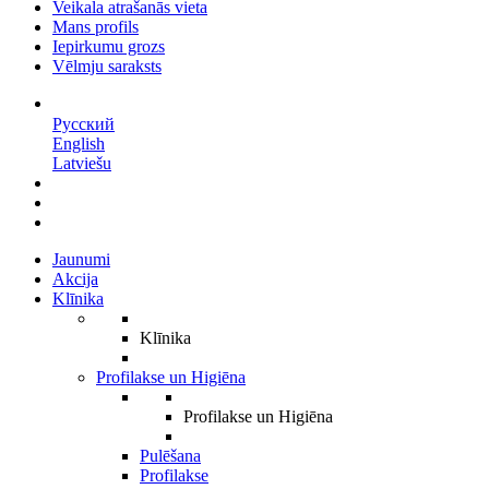
Veikala atrašanās vieta
Mans profils
Iepirkumu grozs
Vēlmju saraksts
LV
Русский
English
Latviešu
Jaunumi
Akcija
Klīnika
Klīnika
Profilakse un Higiēna
Profilakse un Higiēna
Pulēšana
Profilakse