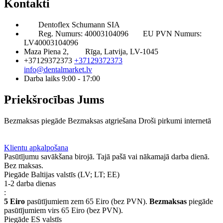
Kontakti
Dentoflex Schumann SIA
Reg. Numurs: 40003104096
EU PVN Numurs:
LV40003104096
Maza Piena 2,
Rīga, Latvija, LV-1045
+37129372373
+37129372373
info@dentalmarket.lv
Darba laiks 9:00 - 17:00
Priekšrocības Jums
Bezmaksas piegāde
Bezmaksas atgriešana
Droši pirkumi internetā
BUJ
Privilēģiju programma
Piegāde
Klientu apkalpošana
Pasūtījumu savākšana birojā. Tajā pašā vai nākamajā darba dienā.
Bez maksas.
Piegāde Baltijas valstīs (LV; LT; EE)
1-2 darba dienas
:
5 Eiro
pasūtījumiem zem 65 Eiro (bez PVN).
Bezmaksas
piegāde
pasūtījumiem virs 65 Eiro (bez PVN).
Piegāde ES valstīs