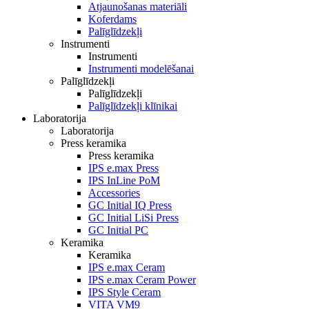
Atjaunošanas materiāli
Koferdams
Palīglīdzekļi
Instrumenti
Instrumenti
Instrumenti modelēšanai
Palīglīdzekļi
Palīglīdzekļi
Palīglīdzekļi klīnikai
Laboratorija
Laboratorija
Press keramika
Press keramika
IPS e.max Press
IPS InLine PoM
Accessories
GC Initial IQ Press
GC Initial LiSi Press
GC Initial PC
Keramika
Keramika
IPS e.max Ceram
IPS e.max Ceram Power
IPS Style Ceram
VITA VM9