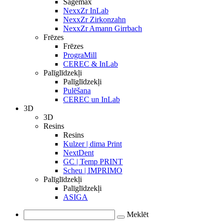
Sagemax
NexxZr InLab
NexxZr Zirkonzahn
NexxZr Amann Girrbach
Frēzes
Frēzes
PrograMill
CEREC & InLab
Palīglīdzekļi
Palīglīdzekļi
Pulēšana
CEREC un InLab
3D
3D
Resins
Resins
Kulzer | dima Print
NextDent
GC | Temp PRINT
Scheu | IMPRIMO
Palīglīdzekļi
Palīglīdzekļi
ASIGA
Meklēt