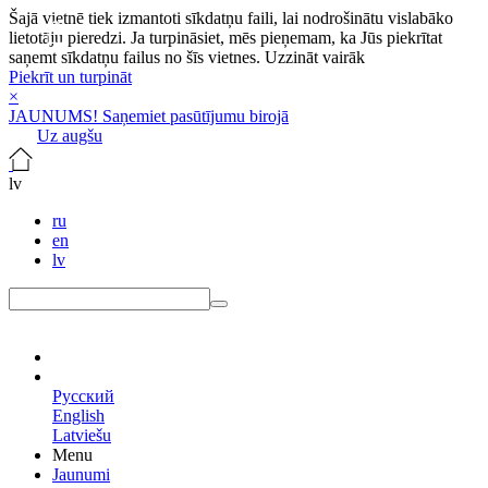
Šajā vietnē tiek izmantoti sīkdatņu faili, lai nodrošinātu vislabāko
lietotāju pieredzi. Ja turpināsiet, mēs pieņemam, ka Jūs piekrītat
saņemt sīkdatņu failus no šīs vietnes.
Uzzināt vairāk
Piekrīt un turpināt
×
JAUNUMS! Saņemiet pasūtījumu birojā
Uz augšu
lv
ru
en
lv
lv
Русский
English
Latviešu
Menu
Jaunumi