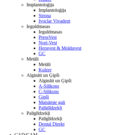
Implantoloģija
Implantoloģija
Sirona
Ivoclar Vivadent
Ieguldmasas
Ieguldmasas
PressVest
Nori-Vest
Heravest & Moldavest
GC
Metāli
Metāli
Kulzer
Algināti un Ģipši
Algināti un Ģipši
A-Silikons
C-Silikons
Ģipši
Maisāmie gali
Palīglīdzekļi
Palīglīdzekļi
Palīglīdzekļi
Dental Direkt
GC
CAD/CAM