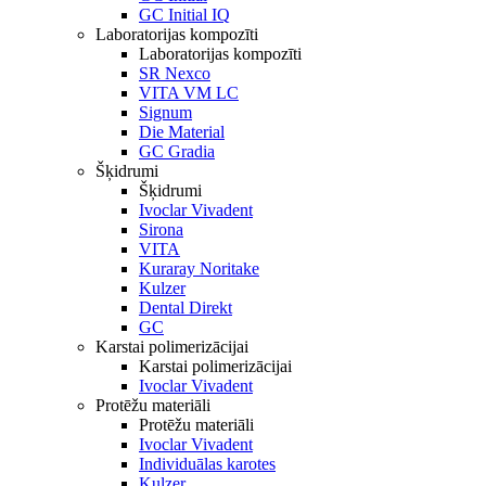
GC Initial IQ
Laboratorijas kompozīti
Laboratorijas kompozīti
SR Nexco
VITA VM LC
Signum
Die Material
GC Gradia
Šķidrumi
Šķidrumi
Ivoclar Vivadent
Sirona
VITA
Kuraray Noritake
Kulzer
Dental Direkt
GC
Karstai polimerizācijai
Karstai polimerizācijai
Ivoclar Vivadent
Protēžu materiāli
Protēžu materiāli
Ivoclar Vivadent
Individuālas karotes
Kulzer