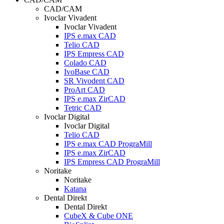
CAD/CAM
Ivoclar Vivadent
Ivoclar Vivadent
IPS e.max CAD
Telio CAD
IPS Empress CAD
Colado CAD
IvoBase CAD
SR Vivodent CAD
ProArt CAD
IPS e.max ZirCAD
Tetric CAD
Ivoclar Digital
Ivoclar Digital
Telio CAD
IPS e.max CAD PrograMill
IPS e.max ZirCAD
IPS Empress CAD PrograMill
Noritake
Noritake
Katana
Dental Direkt
Dental Direkt
CubeX & Cube ONE