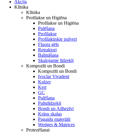
Akcija
Klīnika
Klīnika
Profilakse un Higiēna
Profilakse un Higiēna
Pulēšana
Profilakse
Profilaktiskie pulveri
Fluora gēls
Retraktori
Balināšana
Skalojamie līdzekļi
Kompozīti un Bondi
Kompozīti un Bondi
Ivoclar Vivadent
Kulzer
Kerr
GC
Pulēšana
Palīglīdzekļi
Bondi un Adhezīvi
Krāsu skalas
Pagaidu materiāli
Wedges & Matrices
Protezēšanai