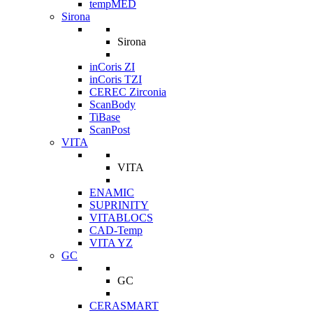
tempMED
Sirona
Sirona
inCoris ZI
inCoris TZI
CEREC Zirconia
ScanBody
TiBase
ScanPost
VITA
VITA
ENAMIC
SUPRINITY
VITABLOCS
CAD-Temp
VITA YZ
GC
GC
CERASMART