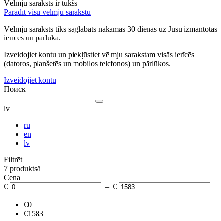
Vēlmju saraksts ir tukšs
Parādīt visu vēlmju sarakstu
Vēlmju saraksts tiks saglabāts nākamās 30 dienas uz Jūsu izmantotās
ierīces un pārlūka.
Izveidojiet kontu un piekļūstiet vēlmju sarakstam visās ierīcēs
(datoros, planšetēs un mobilos telefonos) un pārlūkos.
Izveidojiet kontu
Поиск
lv
ru
en
lv
Filtrēt
7 produkts/i
Cena
€
– €
€0
€1583