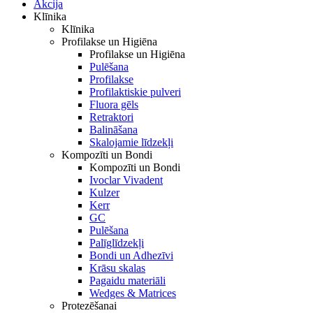
Akcija
Klīnika
Klīnika
Profilakse un Higiēna
Profilakse un Higiēna
Pulēšana
Profilakse
Profilaktiskie pulveri
Fluora gēls
Retraktori
Balināšana
Skalojamie līdzekļi
Kompozīti un Bondi
Kompozīti un Bondi
Ivoclar Vivadent
Kulzer
Kerr
GC
Pulēšana
Palīglīdzekļi
Bondi un Adhezīvi
Krāsu skalas
Pagaidu materiāli
Wedges & Matrices
Protezēšanai