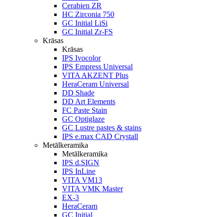
Cerabien ZR
HC Zirconia 750
GC Initial LiSi
GC Initial Zr-FS
Krāsas
Krāsas
IPS Ivocolor
IPS Empress Universal
VITA AKZENT Plus
HeraCeram Universal
DD Shade
DD Art Elements
FC Paste Stain
GC Optiglaze
GC Lustre pastes & stains
IPS e.max CAD Crystall
Metālkeramika
Metālkeramika
IPS d.SIGN
IPS InLine
VITA VM13
VITA VMK Master
EX-3
HeraCeram
GC Initial