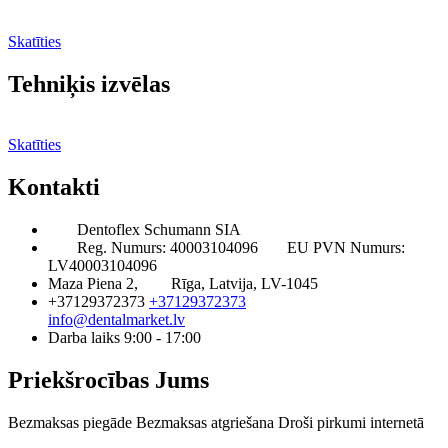
Skatīties
Tehniķis izvēlas
Skatīties
Kontakti
Dentoflex Schumann SIA
Reg. Numurs: 40003104096
EU PVN Numurs:
LV40003104096
Maza Piena 2,
Rīga, Latvija, LV-1045
+37129372373
+37129372373
info@dentalmarket.lv
Darba laiks 9:00 - 17:00
Priekšrocības Jums
Bezmaksas piegāde
Bezmaksas atgriešana
Droši pirkumi internetā
BUJ
Privilēģiju programma
Piegāde