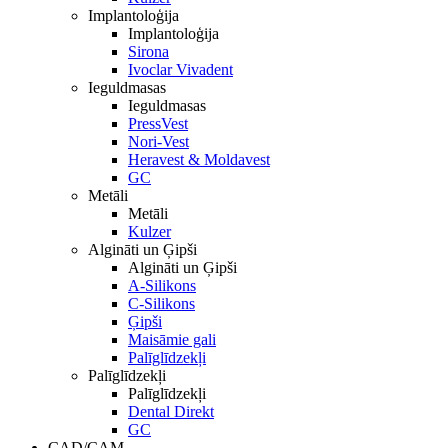
Implantoloģija
Implantoloģija
Sirona
Ivoclar Vivadent
Ieguldmasas
Ieguldmasas
PressVest
Nori-Vest
Heravest & Moldavest
GC
Metāli
Metāli
Kulzer
Algināti un Ģipši
Algināti un Ģipši
A-Silikons
C-Silikons
Ģipši
Maisāmie gali
Palīglīdzekļi
Palīglīdzekļi
Palīglīdzekļi
Dental Direkt
GC
CAD/CAM