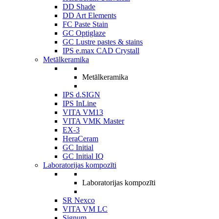
DD Shade
DD Art Elements
FC Paste Stain
GC Optiglaze
GC Lustre pastes & stains
IPS e.max CAD Crystall
Metālkeramika
Metālkeramika
IPS d.SIGN
IPS InLine
VITA VM13
VITA VMK Master
EX-3
HeraCeram
GC Initial
GC Initial IQ
Laboratorijas kompozīti
Laboratorijas kompozīti
SR Nexco
VITA VM LC
Signum