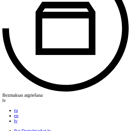
Bezmaksas atgriešana
lv
ru
en
lv
Par Dentalmarket.lv