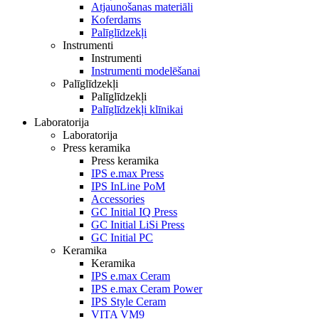
Atjaunošanas materiāli
Koferdams
Palīglīdzekļi
Instrumenti
Instrumenti
Instrumenti modelēšanai
Palīglīdzekļi
Palīglīdzekļi
Palīglīdzekļi klīnikai
Laboratorija
Laboratorija
Press keramika
Press keramika
IPS e.max Press
IPS InLine PoM
Accessories
GC Initial IQ Press
GC Initial LiSi Press
GC Initial PC
Keramika
Keramika
IPS e.max Ceram
IPS e.max Ceram Power
IPS Style Ceram
VITA VM9