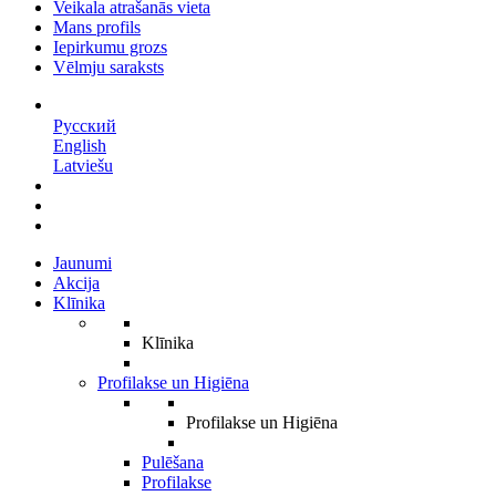
Veikala atrašanās vieta
Mans profils
Iepirkumu grozs
Vēlmju saraksts
LV
Русский
English
Latviešu
Jaunumi
Akcija
Klīnika
Klīnika
Profilakse un Higiēna
Profilakse un Higiēna
Pulēšana
Profilakse