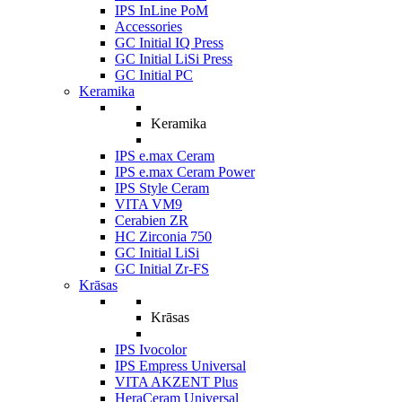
IPS InLine PoM
Accessories
GC Initial IQ Press
GC Initial LiSi Press
GC Initial PC
Keramika
Keramika
IPS e.max Ceram
IPS e.max Ceram Power
IPS Style Ceram
VITA VM9
Cerabien ZR
HC Zirconia 750
GC Initial LiSi
GC Initial Zr-FS
Krāsas
Krāsas
IPS Ivocolor
IPS Empress Universal
VITA AKZENT Plus
HeraCeram Universal