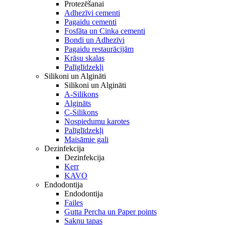
Protezēšanai
Adhezīvi cementi
Pagaidu cementi
Fosfāta un Cinka cementi
Bondi un Adhezīvi
Pagaidu restaurācijām
Krāsu skalas
Palīglīdzekļi
Silikoni un Algināti
Silikoni un Algināti
A-Silikons
Algināts
C-Silikons
Nospiedumu karotes
Palīglīdzekļi
Maisāmie gali
Dezinfekcija
Dezinfekcija
Kerr
KAVO
Endodontija
Endodontija
Failes
Gutta Percha un Paper points
Sakņu tapas