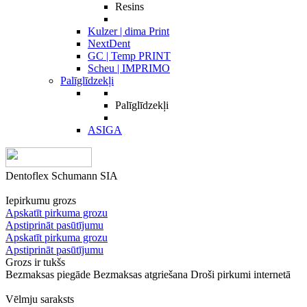
Resins
Kulzer | dima Print
NextDent
GC | Temp PRINT
Scheu | IMPRIMO
Palīglīdzekļi
Palīglīdzekļi
ASIGA
Dentoflex Schumann SIA
Iepirkumu grozs
Apskatīt pirkuma grozu
Apstiprināt pasūtījumu
Apskatīt pirkuma grozu
Apstiprināt pasūtījumu
Grozs ir tukšs
Bezmaksas piegāde
Bezmaksas atgriešana
Droši pirkumi internetā
Vēlmju saraksts