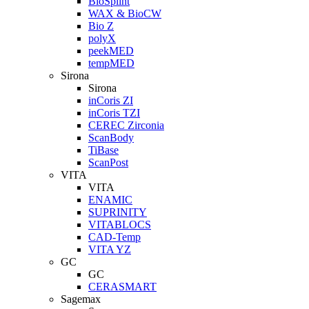
BioSplint
WAX & BioCW
Bio Z
polyX
peekMED
tempMED
Sirona
Sirona
inCoris ZI
inCoris TZI
CEREC Zirconia
ScanBody
TiBase
ScanPost
VITA
VITA
ENAMIC
SUPRINITY
VITABLOCS
CAD-Temp
VITA YZ
GC
GC
CERASMART
Sagemax