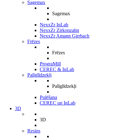
Sagemax
Sagemax
NexxZr InLab
NexxZr Zirkonzahn
NexxZr Amann Girrbach
Frēzes
Frēzes
PrograMill
CEREC & InLab
Palīglīdzekļi
Palīglīdzekļi
Pulēšana
CEREC un InLab
3D
3D
Resins