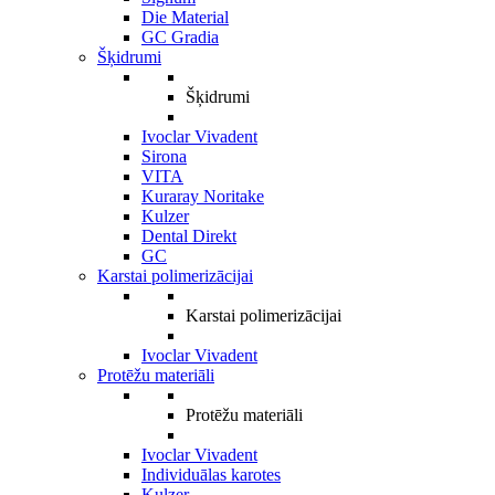
Die Material
GC Gradia
Šķidrumi
Šķidrumi
Ivoclar Vivadent
Sirona
VITA
Kuraray Noritake
Kulzer
Dental Direkt
GC
Karstai polimerizācijai
Karstai polimerizācijai
Ivoclar Vivadent
Protēžu materiāli
Protēžu materiāli
Ivoclar Vivadent
Individuālas karotes
Kulzer