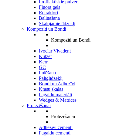
Profilaktiskie pulveri
Fluora gēls
Retraktori
Balināšana
Skalojamie līdzekļi
Kompozīti un Bondi
Kompozīti un Bondi
Ivoclar Vivadent
Kulzer
Kerr
GC
Pulēšana
Palīglīdzekļi
Bondi un Adhezīvi
Krāsu skalas
Pagaidu materiāli
Wedges & Matrices
Protezēšanai
Protezēšanai
Adhezīvi cementi
Pagaidu cementi