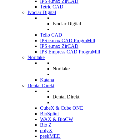
IPS e.max ZirCAD
Tetric CAD
Ivoclar Digital
Ivoclar Digital
Telio CAD
IPS e.max CAD PrograMill
IPS e.max ZirCAD
IPS Empress CAD PrograMill
Noritake
Noritake
Katana
Dental Direkt
Dental Direkt
CubeX & Cube ONE
BioSplint
WAX & BioCW
Bio Z
polyX
peekMED