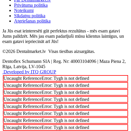
Privātuma politika
Noteikumi
Sīkdatņu politika
Atgriešanas politika
Ja Jūs esat ieinteresēti gūt perfektus rezultātus - mēs esam gatavi
Jums palīdzēt. Mēs jau esam padarījuši mūsu klientus laimīgus, un
esam gatavi iepriecināt arī Jūs!
©2026
Dentalmarket.lv
Visas tiesības aizsargātas.
Dentoflex Schumann SIA
|
Reg. Nr: 40003104096
|
Maza Piena 2,
Rīga, Latvija, LV-1045
Developed by ITQ GROUP
Uncaught ReferenceError: Tygh is not defined
Uncaught ReferenceError: Tygh is not defined
Uncaught ReferenceError: Tygh is not defined
Uncaught ReferenceError: Tygh is not defined
Uncaught ReferenceError: Tygh is not defined
Uncaught ReferenceError: Tygh is not defined
Uncaught ReferenceError: Tygh is not defined
Uncaught ReferenceError: Tygh is not defined