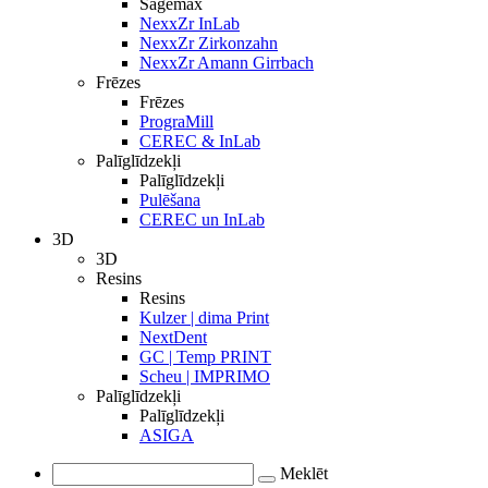
Sagemax
NexxZr InLab
NexxZr Zirkonzahn
NexxZr Amann Girrbach
Frēzes
Frēzes
PrograMill
CEREC & InLab
Palīglīdzekļi
Palīglīdzekļi
Pulēšana
CEREC un InLab
3D
3D
Resins
Resins
Kulzer | dima Print
NextDent
GC | Temp PRINT
Scheu | IMPRIMO
Palīglīdzekļi
Palīglīdzekļi
ASIGA
Meklēt