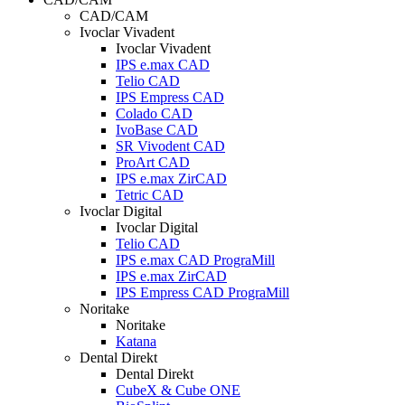
CAD/CAM
Ivoclar Vivadent
Ivoclar Vivadent
IPS e.max CAD
Telio CAD
IPS Empress CAD
Colado CAD
IvoBase CAD
SR Vivodent CAD
ProArt CAD
IPS e.max ZirCAD
Tetric CAD
Ivoclar Digital
Ivoclar Digital
Telio CAD
IPS e.max CAD PrograMill
IPS e.max ZirCAD
IPS Empress CAD PrograMill
Noritake
Noritake
Katana
Dental Direkt
Dental Direkt
CubeX & Cube ONE