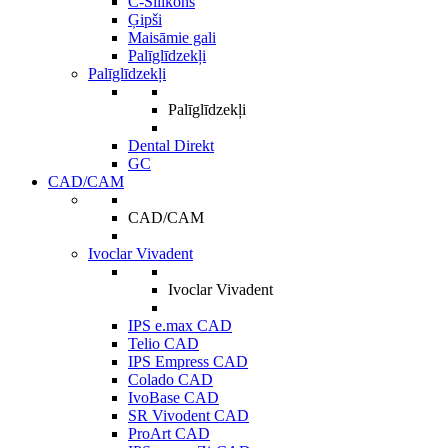
C-Silikons
Ģipši
Maisāmie gali
Palīglīdzekļi
Palīglīdzekļi
Palīglīdzekļi
Dental Direkt
GC
CAD/CAM
CAD/CAM
Ivoclar Vivadent
Ivoclar Vivadent
IPS e.max CAD
Telio CAD
IPS Empress CAD
Colado CAD
IvoBase CAD
SR Vivodent CAD
ProArt CAD