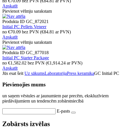
no
€
70.09
bez PVN
(
€
84.81
ar PVN)
Apskatīt
Pievienot vēlmju sarakstam
Produkta ID
GC_872021
Initial PC Pellets Veneer
no
€
70.09
bez PVN
(
€
84.81
ar PVN)
Apskatīt
Pievienot vēlmju sarakstam
Produkta ID
GC_877018
Initial PC Starter Package
no
€
1,582.02
bez PVN
(
€
1,914.24
ar PVN)
Apskatīt
Jūs esat šeit
Uz sākums
Laboratorija
Press keramika
GC Initial PC
Pievienojies mums
un saņem vēstules ar jaunumiem par precēm, ekskluzīviem
piedāvājumiem un tendencēm zobārstniecībā
E-pasts
Zobārsts izvēlas