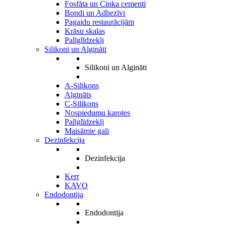
Fosfāta un Cinka cementi
Bondi un Adhezīvi
Pagaidu restaurācijām
Krāsu skalas
Palīglīdzekļi
Silikoni un Algināti
Silikoni un Algināti
A-Silikons
Algināts
C-Silikons
Nospiedumu karotes
Palīglīdzekļi
Maisāmie gali
Dezinfekcija
Dezinfekcija
Kerr
KAVO
Endodontija
Endodontija