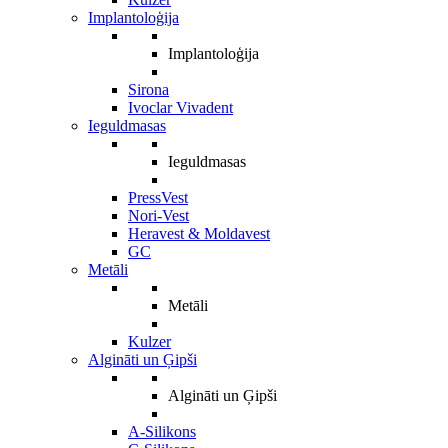
Implantoloģija
Implantoloģija
Sirona
Ivoclar Vivadent
Ieguldmasas
Ieguldmasas
PressVest
Nori-Vest
Heravest & Moldavest
GC
Metāli
Metāli
Kulzer
Algināti un Ģipši
Algināti un Ģipši
A-Silikons