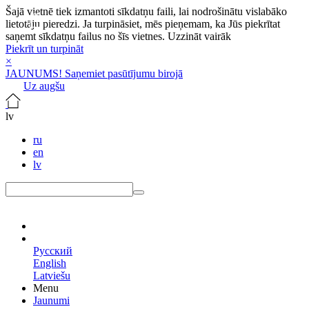
Šajā vietnē tiek izmantoti sīkdatņu faili, lai nodrošinātu vislabāko
lietotāju pieredzi. Ja turpināsiet, mēs pieņemam, ka Jūs piekrītat
saņemt sīkdatņu failus no šīs vietnes.
Uzzināt vairāk
Piekrīt un turpināt
×
JAUNUMS! Saņemiet pasūtījumu birojā
Uz augšu
lv
ru
en
lv
lv
Русский
English
Latviešu
Menu
Jaunumi