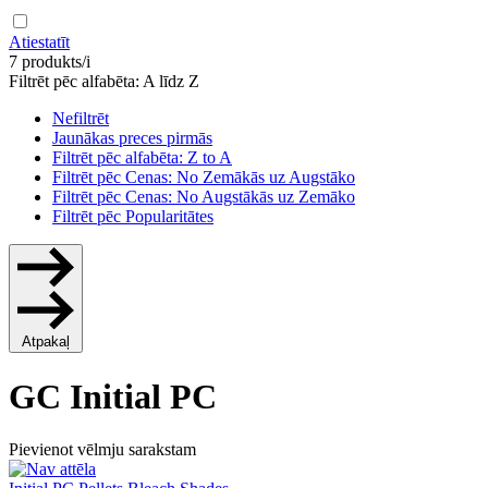
Atiestatīt
7 produkts/i
Filtrēt pēc alfabēta: A līdz Z
Nefiltrēt
Jaunākas preces pirmās
Filtrēt pēc alfabēta: Z to A
Filtrēt pēc Cenas: No Zemākās uz Augstāko
Filtrēt pēc Cenas: No Augstākās uz Zemāko
Filtrēt pēc Popularitātes
Atpakaļ
GC Initial PC
Pievienot vēlmju sarakstam