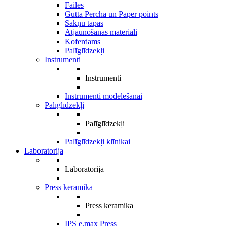
Failes
Gutta Percha un Paper points
Sakņu tapas
Atjaunošanas materiāli
Koferdams
Palīglīdzekļi
Instrumenti
Instrumenti
Instrumenti modelēšanai
Palīglīdzekļi
Palīglīdzekļi
Palīglīdzekļi klīnikai
Laboratorija
Laboratorija
Press keramika
Press keramika
IPS e.max Press