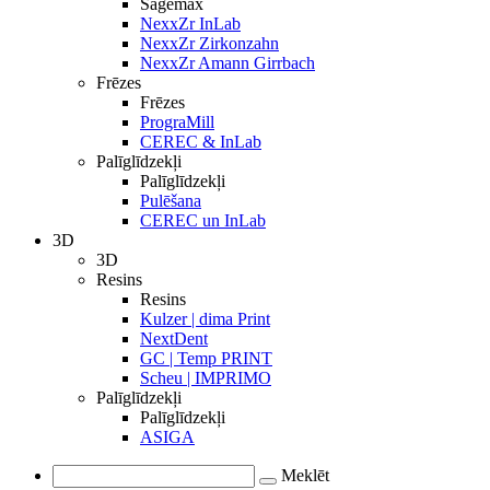
Sagemax
NexxZr InLab
NexxZr Zirkonzahn
NexxZr Amann Girrbach
Frēzes
Frēzes
PrograMill
CEREC & InLab
Palīglīdzekļi
Palīglīdzekļi
Pulēšana
CEREC un InLab
3D
3D
Resins
Resins
Kulzer | dima Print
NextDent
GC | Temp PRINT
Scheu | IMPRIMO
Palīglīdzekļi
Palīglīdzekļi
ASIGA
Meklēt