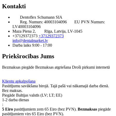
Kontakti
Dentoflex Schumann SIA
Reg. Numurs: 40003104096
EU PVN Numurs:
LV40003104096
Maza Piena 2,
Rīga, Latvija, LV-1045
+37129372373
+37129372373
info@dentalmarket.lv
Darba laiks 9:00 - 17:00
Priekšrocības Jums
Bezmaksas piegāde
Bezmaksas atgriešana
Droši pirkumi internetā
BUJ
Privilēģiju programma
Piegāde
Klientu apkalpošana
Pasūtījumu savākšana birojā. Tajā pašā vai nākamajā darba dienā.
Bez maksas.
Piegāde Baltijas valstīs (LV; LT; EE)
1-2 darba dienas
:
5 Eiro
pasūtījumiem zem 65 Eiro (bez PVN).
Bezmaksas
piegāde
pasūtījumiem virs 65 Eiro (bez PVN).