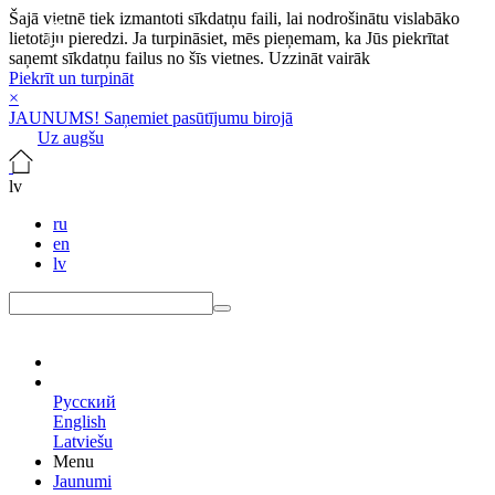
Šajā vietnē tiek izmantoti sīkdatņu faili, lai nodrošinātu vislabāko
lietotāju pieredzi. Ja turpināsiet, mēs pieņemam, ka Jūs piekrītat
saņemt sīkdatņu failus no šīs vietnes.
Uzzināt vairāk
Piekrīt un turpināt
×
JAUNUMS! Saņemiet pasūtījumu birojā
Uz augšu
lv
ru
en
lv
lv
Русский
English
Latviešu
Menu
Jaunumi