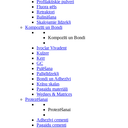
Profilaktiskie pulveri
Fluora gēls
Retraktori
Balināšana
Skalojamie līdzekļi
Kompozīti un Bondi
Kompozīti un Bondi
Ivoclar Vivadent
Kulzer
Kerr
GC
Pulēšana
Palīglīdzekļi
Bondi un Adhezīvi
Krāsu skalas
Pagaidu materiāli
Wedges & Matrices
Protezēšanai
Protezēšanai
Adhezīvi cementi
Pagaidu cementi