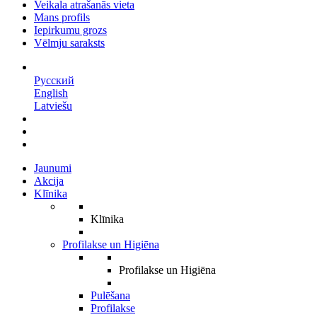
Veikala atrašanās vieta
Mans profils
Iepirkumu grozs
Vēlmju saraksts
LV
Русский
English
Latviešu
Jaunumi
Akcija
Klīnika
Klīnika
Profilakse un Higiēna
Profilakse un Higiēna
Pulēšana
Profilakse