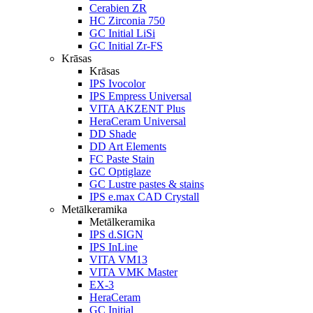
Cerabien ZR
HC Zirconia 750
GC Initial LiSi
GC Initial Zr-FS
Krāsas
Krāsas
IPS Ivocolor
IPS Empress Universal
VITA AKZENT Plus
HeraCeram Universal
DD Shade
DD Art Elements
FC Paste Stain
GC Optiglaze
GC Lustre pastes & stains
IPS e.max CAD Crystall
Metālkeramika
Metālkeramika
IPS d.SIGN
IPS InLine
VITA VM13
VITA VMK Master
EX-3
HeraCeram
GC Initial