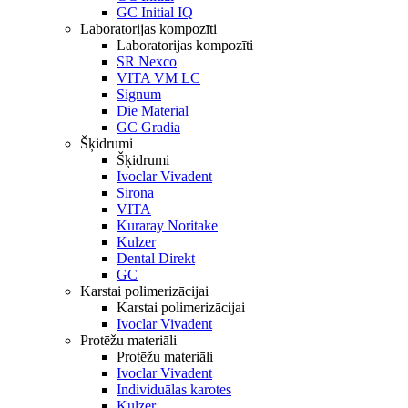
GC Initial IQ
Laboratorijas kompozīti
Laboratorijas kompozīti
SR Nexco
VITA VM LC
Signum
Die Material
GC Gradia
Šķidrumi
Šķidrumi
Ivoclar Vivadent
Sirona
VITA
Kuraray Noritake
Kulzer
Dental Direkt
GC
Karstai polimerizācijai
Karstai polimerizācijai
Ivoclar Vivadent
Protēžu materiāli
Protēžu materiāli
Ivoclar Vivadent
Individuālas karotes
Kulzer