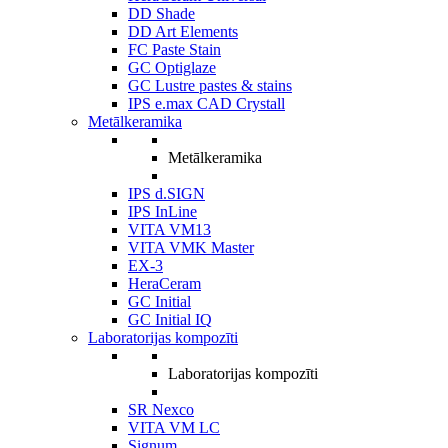
DD Shade
DD Art Elements
FC Paste Stain
GC Optiglaze
GC Lustre pastes & stains
IPS e.max CAD Crystall
Metālkeramika
Metālkeramika
IPS d.SIGN
IPS InLine
VITA VM13
VITA VMK Master
EX-3
HeraCeram
GC Initial
GC Initial IQ
Laboratorijas kompozīti
Laboratorijas kompozīti
SR Nexco
VITA VM LC
Signum