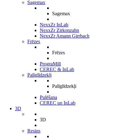
Sagemax
Sagemax
NexxZr InLab
NexxZr Zirkonzahn
NexxZr Amann Girrbach
Frēzes
Frēzes
PrograMill
CEREC & InLab
Palīglīdzekļi
Palīglīdzekļi
Pulēšana
CEREC un InLab
3D
3D
Resins