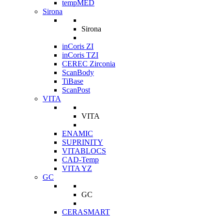
tempMED
Sirona
Sirona
inCoris ZI
inCoris TZI
CEREC Zirconia
ScanBody
TiBase
ScanPost
VITA
VITA
ENAMIC
SUPRINITY
VITABLOCS
CAD-Temp
VITA YZ
GC
GC
CERASMART