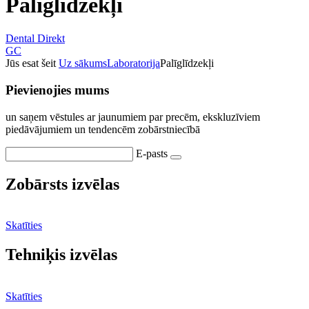
Palīglīdzekļi
Dental Direkt
GC
Jūs esat šeit
Uz sākums
Laboratorija
Palīglīdzekļi
Pievienojies mums
un saņem vēstules ar jaunumiem par precēm, ekskluzīviem
piedāvājumiem un tendencēm zobārstniecībā
E-pasts
Zobārsts izvēlas
Skatīties
Tehniķis izvēlas
Skatīties