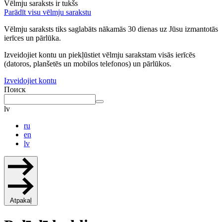
Vēlmju saraksts ir tukšs
Parādīt visu vēlmju sarakstu
Vēlmju saraksts tiks saglabāts nākamās 30 dienas uz Jūsu izmantotās
ierīces un pārlūka.
Izveidojiet kontu un piekļūstiet vēlmju sarakstam visās ierīcēs
(datoros, planšetēs un mobilos telefonos) un pārlūkos.
Izveidojiet kontu
Поиск
lv
ru
en
lv
Atpakaļ