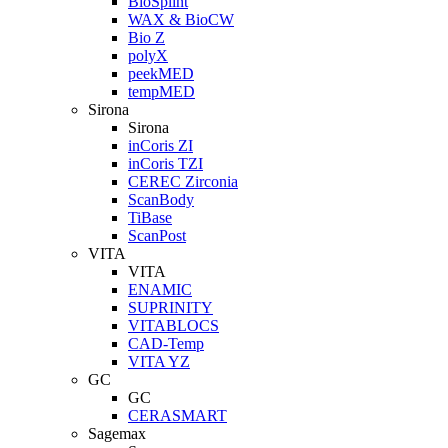
BioSplint
WAX & BioCW
Bio Z
polyX
peekMED
tempMED
Sirona
Sirona
inCoris ZI
inCoris TZI
CEREC Zirconia
ScanBody
TiBase
ScanPost
VITA
VITA
ENAMIC
SUPRINITY
VITABLOCS
CAD-Temp
VITA YZ
GC
GC
CERASMART
Sagemax