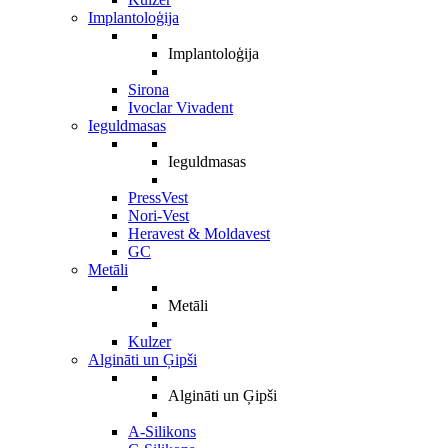
Implantoloģija
Implantoloģija
Sirona
Ivoclar Vivadent
Ieguldmasas
Ieguldmasas
PressVest
Nori-Vest
Heravest & Moldavest
GC
Metāli
Metāli
Kulzer
Algināti un Ģipši
Algināti un Ģipši
A-Silikons