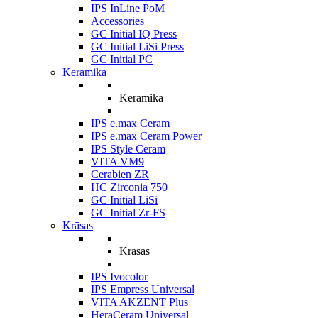
IPS InLine PoM
Accessories
GC Initial IQ Press
GC Initial LiSi Press
GC Initial PC
Keramika
Keramika
IPS e.max Ceram
IPS e.max Ceram Power
IPS Style Ceram
VITA VM9
Cerabien ZR
HC Zirconia 750
GC Initial LiSi
GC Initial Zr-FS
Krāsas
Krāsas
IPS Ivocolor
IPS Empress Universal
VITA AKZENT Plus
HeraCeram Universal