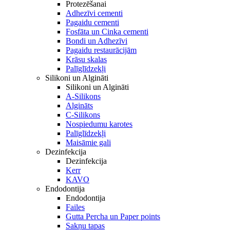
Protezēšanai
Adhezīvi cementi
Pagaidu cementi
Fosfāta un Cinka cementi
Bondi un Adhezīvi
Pagaidu restaurācijām
Krāsu skalas
Palīglīdzekļi
Silikoni un Algināti
Silikoni un Algināti
A-Silikons
Algināts
C-Silikons
Nospiedumu karotes
Palīglīdzekļi
Maisāmie gali
Dezinfekcija
Dezinfekcija
Kerr
KAVO
Endodontija
Endodontija
Failes
Gutta Percha un Paper points
Sakņu tapas