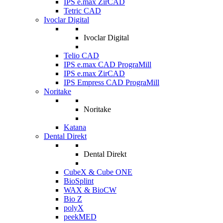
IPS e.max ZirCAD
Tetric CAD
Ivoclar Digital
Ivoclar Digital
Telio CAD
IPS e.max CAD PrograMill
IPS e.max ZirCAD
IPS Empress CAD PrograMill
Noritake
Noritake
Katana
Dental Direkt
Dental Direkt
CubeX & Cube ONE
BioSplint
WAX & BioCW
Bio Z
polyX
peekMED