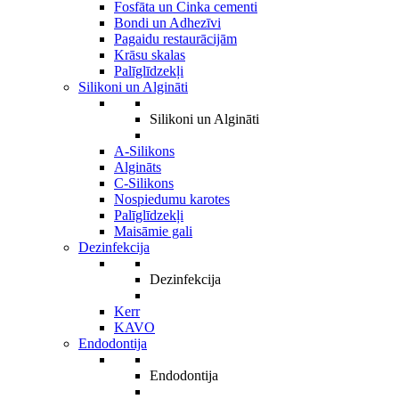
Fosfāta un Cinka cementi
Bondi un Adhezīvi
Pagaidu restaurācijām
Krāsu skalas
Palīglīdzekļi
Silikoni un Algināti
Silikoni un Algināti
A-Silikons
Algināts
C-Silikons
Nospiedumu karotes
Palīglīdzekļi
Maisāmie gali
Dezinfekcija
Dezinfekcija
Kerr
KAVO
Endodontija
Endodontija