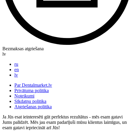
Bezmaksas atgriešana
lv
ru
en
lv
Par Dentalmarket.lv
Privātuma politika
Noteikumi
Sīkdatņu politika
Atgriešanas politika
Ja Jūs esat ieinteresēti gūt perfektus rezultātus - mēs esam gatavi
Jums palīdzēt. Mēs jau esam padarījuši mūsu klientus laimīgus, un
esam gatavi iepriecināt arī Jūs!