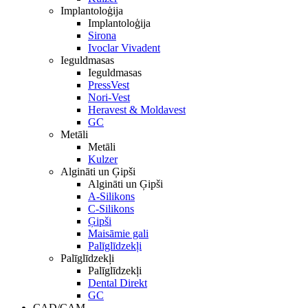
Implantoloģija
Implantoloģija
Sirona
Ivoclar Vivadent
Ieguldmasas
Ieguldmasas
PressVest
Nori-Vest
Heravest & Moldavest
GC
Metāli
Metāli
Kulzer
Algināti un Ģipši
Algināti un Ģipši
A-Silikons
C-Silikons
Ģipši
Maisāmie gali
Palīglīdzekļi
Palīglīdzekļi
Palīglīdzekļi
Dental Direkt
GC
CAD/CAM