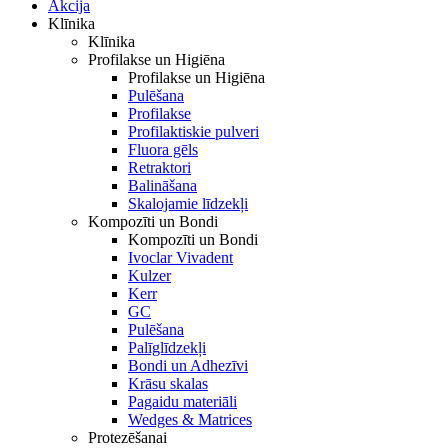
Akcija
Klīnika
Klīnika
Profilakse un Higiēna
Profilakse un Higiēna
Pulēšana
Profilakse
Profilaktiskie pulveri
Fluora gēls
Retraktori
Balināšana
Skalojamie līdzekļi
Kompozīti un Bondi
Kompozīti un Bondi
Ivoclar Vivadent
Kulzer
Kerr
GC
Pulēšana
Palīglīdzekļi
Bondi un Adhezīvi
Krāsu skalas
Pagaidu materiāli
Wedges & Matrices
Protezēšanai