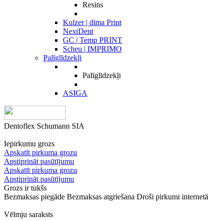
Resins
Kulzer | dima Print
NextDent
GC | Temp PRINT
Scheu | IMPRIMO
Palīglīdzekļi
Palīglīdzekļi
ASIGA
Dentoflex Schumann SIA
Iepirkumu grozs
Apskatīt pirkuma grozu
Apstiprināt pasūtījumu
Apskatīt pirkuma grozu
Apstiprināt pasūtījumu
Grozs ir tukšs
Bezmaksas piegāde
Bezmaksas atgriešana
Droši pirkumi internetā
Vēlmju saraksts