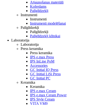
Atjaunošanas materiāli
Koferdams
Palīglīdzekļi
Instrumenti
Instrumenti
Instrumenti modelēšanai
Palīglīdzekļi
Palīglīdzekļi
Palīglīdzekļi klīnikai
Laboratorija
Laboratorija
Press keramika
Press keramika
IPS e.max Press
IPS InLine PoM
Accessories
GC Initial IQ Press
GC Initial LiSi Press
GC Initial PC
Keramika
Keramika
IPS e.max Ceram
IPS e.max Ceram Power
IPS Style Ceram
VITA VM9