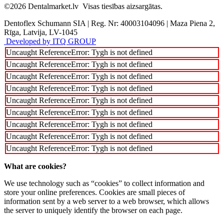
©2026
Dentalmarket.lv
Visas tiesības aizsargātas.
Dentoflex Schumann SIA
|
Reg. Nr: 40003104096
|
Maza Piena 2,
Rīga, Latvija, LV-1045
Developed by ITQ GROUP
Uncaught ReferenceError: Tygh is not defined
Uncaught ReferenceError: Tygh is not defined
Uncaught ReferenceError: Tygh is not defined
Uncaught ReferenceError: Tygh is not defined
Uncaught ReferenceError: Tygh is not defined
Uncaught ReferenceError: Tygh is not defined
Uncaught ReferenceError: Tygh is not defined
Uncaught ReferenceError: Tygh is not defined
Uncaught ReferenceError: Tygh is not defined
What are cookies?
We use technology such as “cookies” to collect information and
store your online preferences. Cookies are small pieces of
information sent by a web server to a web browser, which allows
the server to uniquely identify the browser on each page.