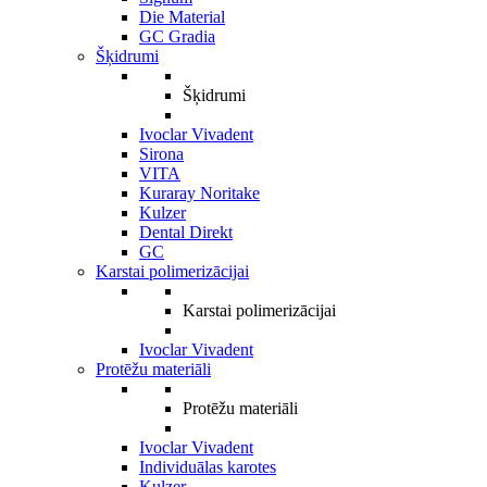
Die Material
GC Gradia
Šķidrumi
Šķidrumi
Ivoclar Vivadent
Sirona
VITA
Kuraray Noritake
Kulzer
Dental Direkt
GC
Karstai polimerizācijai
Karstai polimerizācijai
Ivoclar Vivadent
Protēžu materiāli
Protēžu materiāli
Ivoclar Vivadent
Individuālas karotes
Kulzer