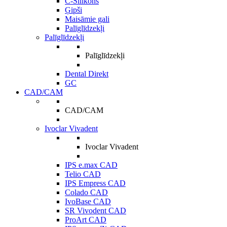
C-Silikons
Ģipši
Maisāmie gali
Palīglīdzekļi
Palīglīdzekļi
Palīglīdzekļi
Dental Direkt
GC
CAD/CAM
CAD/CAM
Ivoclar Vivadent
Ivoclar Vivadent
IPS e.max CAD
Telio CAD
IPS Empress CAD
Colado CAD
IvoBase CAD
SR Vivodent CAD
ProArt CAD