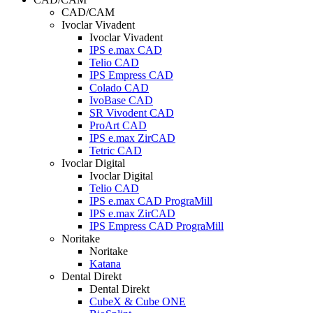
CAD/CAM
Ivoclar Vivadent
Ivoclar Vivadent
IPS e.max CAD
Telio CAD
IPS Empress CAD
Colado CAD
IvoBase CAD
SR Vivodent CAD
ProArt CAD
IPS e.max ZirCAD
Tetric CAD
Ivoclar Digital
Ivoclar Digital
Telio CAD
IPS e.max CAD PrograMill
IPS e.max ZirCAD
IPS Empress CAD PrograMill
Noritake
Noritake
Katana
Dental Direkt
Dental Direkt
CubeX & Cube ONE