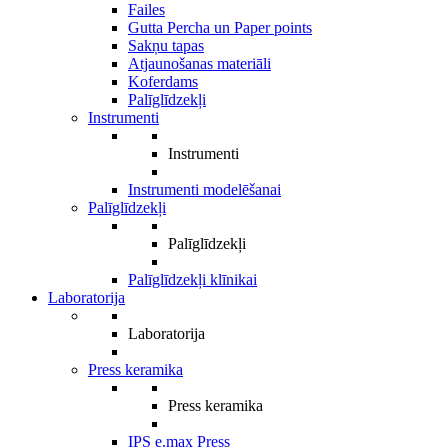
Failes
Gutta Percha un Paper points
Sakņu tapas
Atjaunošanas materiāli
Koferdams
Palīglīdzekļi
Instrumenti
Instrumenti
Instrumenti modelēšanai
Palīglīdzekļi
Palīglīdzekļi
Palīglīdzekļi klīnikai
Laboratorija
Laboratorija
Press keramika
Press keramika
IPS e.max Press