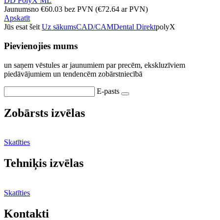
DD PolyX ML
Jaunums
no
€
60.03
bez PVN
(
€
72.64
ar PVN)
Apskatīt
Jūs esat šeit
Uz sākums
CAD/CAM
Dental Direkt
polyX
Pievienojies mums
un saņem vēstules ar jaunumiem par precēm, ekskluzīviem
piedāvājumiem un tendencēm zobārstniecībā
E-pasts
Zobārsts izvēlas
Skatīties
Tehniķis izvēlas
Skatīties
Kontakti