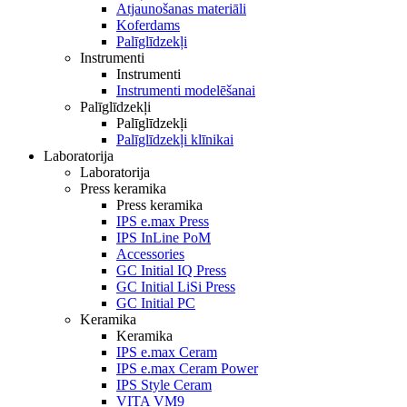
Atjaunošanas materiāli
Koferdams
Palīglīdzekļi
Instrumenti
Instrumenti
Instrumenti modelēšanai
Palīglīdzekļi
Palīglīdzekļi
Palīglīdzekļi klīnikai
Laboratorija
Laboratorija
Press keramika
Press keramika
IPS e.max Press
IPS InLine PoM
Accessories
GC Initial IQ Press
GC Initial LiSi Press
GC Initial PC
Keramika
Keramika
IPS e.max Ceram
IPS e.max Ceram Power
IPS Style Ceram
VITA VM9