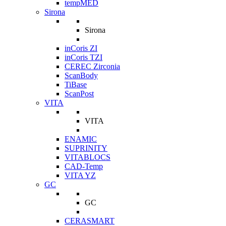
tempMED
Sirona
Sirona
inCoris ZI
inCoris TZI
CEREC Zirconia
ScanBody
TiBase
ScanPost
VITA
VITA
ENAMIC
SUPRINITY
VITABLOCS
CAD-Temp
VITA YZ
GC
GC
CERASMART