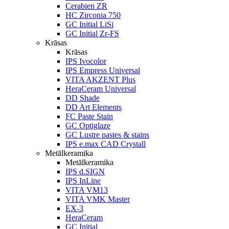
Cerabien ZR
HC Zirconia 750
GC Initial LiSi
GC Initial Zr-FS
Krāsas
Krāsas
IPS Ivocolor
IPS Empress Universal
VITA AKZENT Plus
HeraCeram Universal
DD Shade
DD Art Elements
FC Paste Stain
GC Optiglaze
GC Lustre pastes & stains
IPS e.max CAD Crystall
Metālkeramika
Metālkeramika
IPS d.SIGN
IPS InLine
VITA VM13
VITA VMK Master
EX-3
HeraCeram
GC Initial