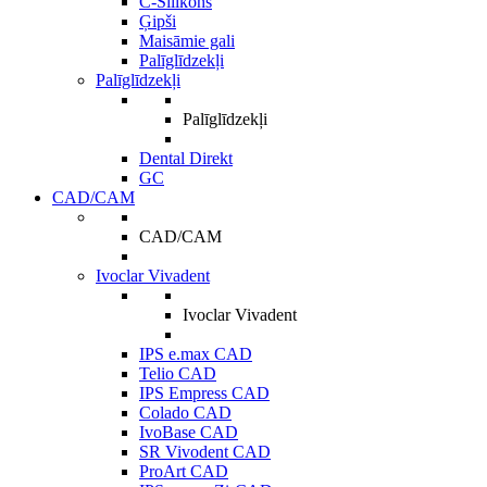
C-Silikons
Ģipši
Maisāmie gali
Palīglīdzekļi
Palīglīdzekļi
Palīglīdzekļi
Dental Direkt
GC
CAD/CAM
CAD/CAM
Ivoclar Vivadent
Ivoclar Vivadent
IPS e.max CAD
Telio CAD
IPS Empress CAD
Colado CAD
IvoBase CAD
SR Vivodent CAD
ProArt CAD