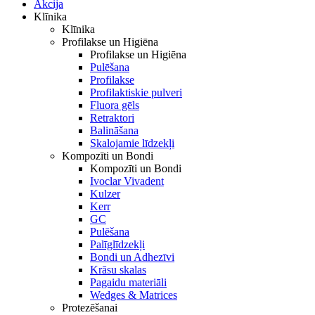
Akcija
Klīnika
Klīnika
Profilakse un Higiēna
Profilakse un Higiēna
Pulēšana
Profilakse
Profilaktiskie pulveri
Fluora gēls
Retraktori
Balināšana
Skalojamie līdzekļi
Kompozīti un Bondi
Kompozīti un Bondi
Ivoclar Vivadent
Kulzer
Kerr
GC
Pulēšana
Palīglīdzekļi
Bondi un Adhezīvi
Krāsu skalas
Pagaidu materiāli
Wedges & Matrices
Protezēšanai