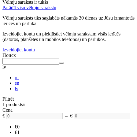
Vēlmju saraksts ir tukšs
Parādīt visu vēlmju sarakstu
Vēlmju saraksts tiks saglabāts nākamās 30 dienas uz Jūsu izmantotās
ierīces un pārlūka.
Izveidojiet kontu un piekļūstiet vēlmju sarakstam visās ierīcēs
(datoros, planšetēs un mobilos telefonos) un pārlūkos.
Izveidojiet kontu
Поиск
lv
ru
en
lv
Filtrēt
1 produkts/i
Cena
€
– €
€0
€1