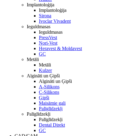
Implantoloģija
Implantoloģija
Sirona
Ivoclar Vivadent
Ieguldmasas
Ieguldmasas
PressVest
Nori-Vest
Heravest & Moldavest
GC
Metāli
Metāli
Kulzer
Algināti un Ģipši
Algināti un Ģipši
A-Silikons
C-Silikons
Ģipši
Maisāmie gali
Palīglīdzekļi
Palīglīdzekļi
Palīglīdzekļi
Dental Direkt
GC
CAD/CAM