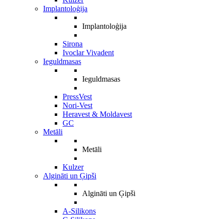
Implantoloģija
Implantoloģija
Sirona
Ivoclar Vivadent
Ieguldmasas
Ieguldmasas
PressVest
Nori-Vest
Heravest & Moldavest
GC
Metāli
Metāli
Kulzer
Algināti un Ģipši
Algināti un Ģipši
A-Silikons