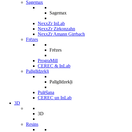
Sagemax
Sagemax
NexxZr InLab
NexxZr Zirkonzahn
NexxZr Amann Girrbach
Frēzes
Frēzes
PrograMill
CEREC & InLab
Palīglīdzekļi
Palīglīdzekļi
Pulēšana
CEREC un InLab
3D
3D
Resins