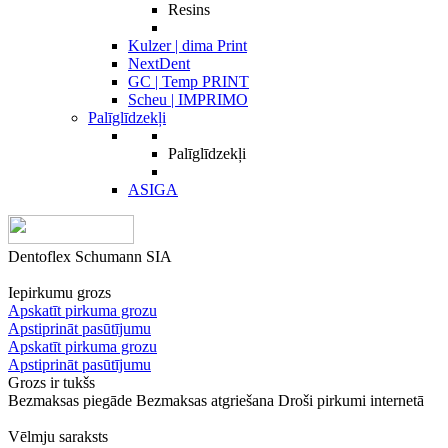
Resins
Kulzer | dima Print
NextDent
GC | Temp PRINT
Scheu | IMPRIMO
Palīglīdzekļi
Palīglīdzekļi
ASIGA
Dentoflex Schumann SIA
Iepirkumu grozs
Apskatīt pirkuma grozu
Apstiprināt pasūtījumu
Apskatīt pirkuma grozu
Apstiprināt pasūtījumu
Grozs ir tukšs
Bezmaksas piegāde
Bezmaksas atgriešana
Droši pirkumi internetā
Vēlmju saraksts