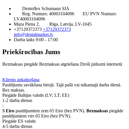
Dentoflex Schumann SIA
Reg. Numurs: 40003104096
EU PVN Numurs:
LV40003104096
Maza Piena 2,
Rīga, Latvija, LV-1045
+37129372373
+37129372373
info@dentalmarket.lv
Darba laiks 9:00 - 17:00
Priekšrocības Jums
Bezmaksas piegāde
Bezmaksas atgriešana
Droši pirkumi internetā
BUJ
Privilēģiju programma
Piegāde
Klientu apkalpošana
Pasūtījumu savākšana birojā. Tajā pašā vai nākamajā darba dienā.
Bez maksas.
Piegāde Baltijas valstīs (LV; LT; EE)
1-2 darba dienas
:
5 Eiro
pasūtījumiem zem 65 Eiro (bez PVN).
Bezmaksas
piegāde
pasūtījumiem virs 65 Eiro (bez PVN).
Piegāde ES valstīs
4-5 darba dienas