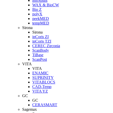
BioSplint
WAX & BioCW
Bio Z
polyX
peekMED
tempMED
Sirona
Sirona
inCoris ZI
inCoris TZI
CEREC Zirconia
ScanBody
TiBase
ScanPost
VITA
VITA
ENAMIC
SUPRINITY
VITABLOCS
CAD-Temp
VITA YZ
GC
GC
CERASMART
Sagemax