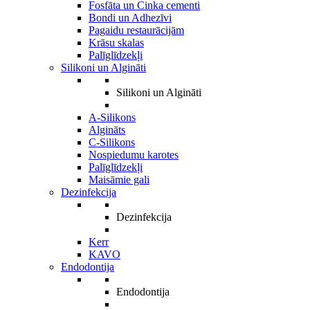
Fosfāta un Cinka cementi
Bondi un Adhezīvi
Pagaidu restaurācijām
Krāsu skalas
Palīglīdzekļi
Silikoni un Algināti
Silikoni un Algināti
A-Silikons
Algināts
C-Silikons
Nospiedumu karotes
Palīglīdzekļi
Maisāmie gali
Dezinfekcija
Dezinfekcija
Kerr
KAVO
Endodontija
Endodontija