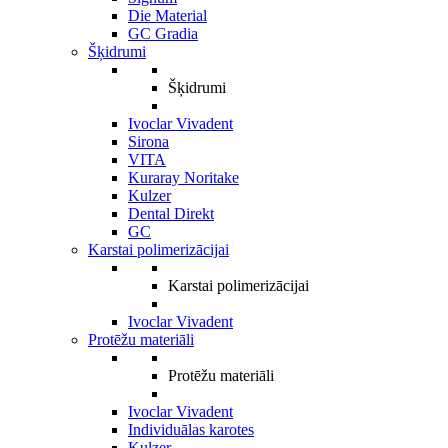
Die Material
GC Gradia
Šķidrumi
Šķidrumi
Ivoclar Vivadent
Sirona
VITA
Kuraray Noritake
Kulzer
Dental Direkt
GC
Karstai polimerizācijai
Karstai polimerizācijai
Ivoclar Vivadent
Protēžu materiāli
Protēžu materiāli
Ivoclar Vivadent
Individuālas karotes
Kulzer