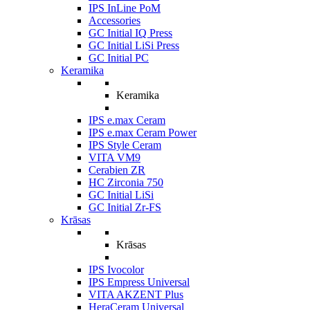
IPS InLine PoM
Accessories
GC Initial IQ Press
GC Initial LiSi Press
GC Initial PC
Keramika
Keramika
IPS e.max Ceram
IPS e.max Ceram Power
IPS Style Ceram
VITA VM9
Cerabien ZR
HC Zirconia 750
GC Initial LiSi
GC Initial Zr-FS
Krāsas
Krāsas
IPS Ivocolor
IPS Empress Universal
VITA AKZENT Plus
HeraCeram Universal