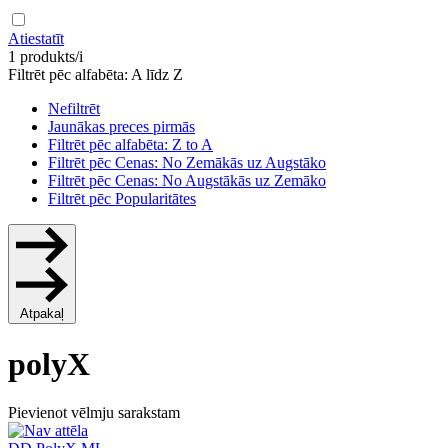
Atiestatīt
1 produkts/i
Filtrēt pēc alfabēta: A līdz Z
Nefiltrēt
Jaunākas preces pirmās
Filtrēt pēc alfabēta: Z to A
Filtrēt pēc Cenas: No Zemākās uz Augstāko
Filtrēt pēc Cenas: No Augstākās uz Zemāko
Filtrēt pēc Popularitātes
Atpakaļ
polyX
Pievienot vēlmju sarakstam