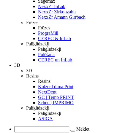
Sagemax
NexxZr InLab
NexxZr Zirkonzahn
NexxZr Amann Girrbach
Frēzes
Frēzes
PrograMill
CEREC & InLab
Palīglīdzekļi
Palīglīdzekļi
Pulēšana
CEREC un InLab
3D
3D
Resins
Resins
Kulzer | dima Print
NextDent
GC | Temp PRINT
Scheu | IMPRIMO
Palīglīdzekļi
Palīglīdzekļi
ASIGA
Meklēt