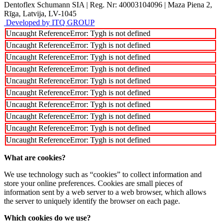
Dentoflex Schumann SIA
|
Reg. Nr: 40003104096
|
Maza Piena 2,
Rīga, Latvija, LV-1045
Developed by ITQ GROUP
Uncaught ReferenceError: Tygh is not defined
Uncaught ReferenceError: Tygh is not defined
Uncaught ReferenceError: Tygh is not defined
Uncaught ReferenceError: Tygh is not defined
Uncaught ReferenceError: Tygh is not defined
Uncaught ReferenceError: Tygh is not defined
Uncaught ReferenceError: Tygh is not defined
Uncaught ReferenceError: Tygh is not defined
Uncaught ReferenceError: Tygh is not defined
Uncaught ReferenceError: Tygh is not defined
What are cookies?
We use technology such as “cookies” to collect information and
store your online preferences. Cookies are small pieces of
information sent by a web server to a web browser, which allows
the server to uniquely identify the browser on each page.
Which cookies do we use?