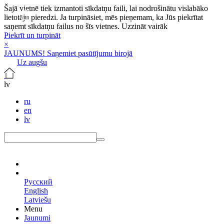
Šajā vietnē tiek izmantoti sīkdatņu faili, lai nodrošinātu vislabāko
lietotāju pieredzi. Ja turpināsiet, mēs pieņemam, ka Jūs piekrītat
saņemt sīkdatņu failus no šīs vietnes.
Uzzināt vairāk
Piekrīt un turpināt
×
JAUNUMS! Saņemiet pasūtījumu birojā
Uz augšu
lv
ru
en
lv
lv
Русский
English
Latviešu
Menu
Jaunumi