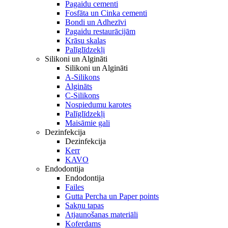
Pagaidu cementi
Fosfāta un Cinka cementi
Bondi un Adhezīvi
Pagaidu restaurācijām
Krāsu skalas
Palīglīdzekļi
Silikoni un Algināti
Silikoni un Algināti
A-Silikons
Algināts
C-Silikons
Nospiedumu karotes
Palīglīdzekļi
Maisāmie gali
Dezinfekcija
Dezinfekcija
Kerr
KAVO
Endodontija
Endodontija
Failes
Gutta Percha un Paper points
Sakņu tapas
Atjaunošanas materiāli
Koferdams