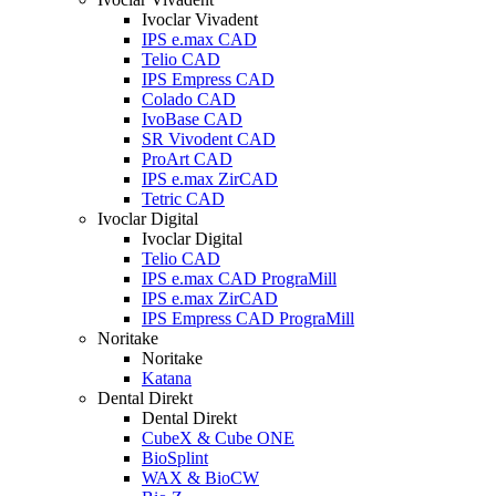
Ivoclar Vivadent
IPS e.max CAD
Telio CAD
IPS Empress CAD
Colado CAD
IvoBase CAD
SR Vivodent CAD
ProArt CAD
IPS e.max ZirCAD
Tetric CAD
Ivoclar Digital
Ivoclar Digital
Telio CAD
IPS e.max CAD PrograMill
IPS e.max ZirCAD
IPS Empress CAD PrograMill
Noritake
Noritake
Katana
Dental Direkt
Dental Direkt
CubeX & Cube ONE
BioSplint
WAX & BioCW