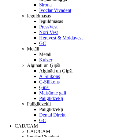
Sirona
Ivoclar Vivadent
Ieguldmasas
Ieguldmasas
PressVest
Nori-Vest
Heravest & Moldavest
GC
Metāli
Metāli
Kulzer
Algināti un Ģipši
Algināti un Ģipši
A-Silikons
C-Silikons
Ģipši
Maisāmie gali
Palīglīdzekļi
Palīglīdzekļi
Palīglīdzekļi
Dental Direkt
GC
CAD/CAM
CAD/CAM
Ivoclar Vivadent