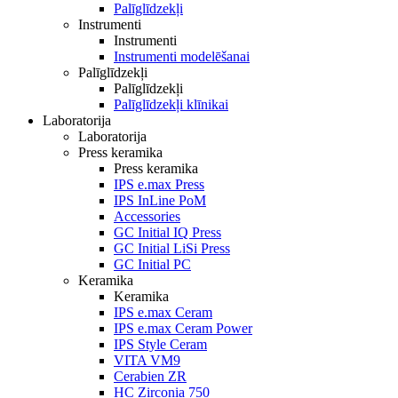
Palīglīdzekļi
Instrumenti
Instrumenti
Instrumenti modelēšanai
Palīglīdzekļi
Palīglīdzekļi
Palīglīdzekļi klīnikai
Laboratorija
Laboratorija
Press keramika
Press keramika
IPS e.max Press
IPS InLine PoM
Accessories
GC Initial IQ Press
GC Initial LiSi Press
GC Initial PC
Keramika
Keramika
IPS e.max Ceram
IPS e.max Ceram Power
IPS Style Ceram
VITA VM9
Cerabien ZR
HC Zirconia 750