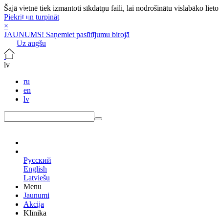
Šajā vietnē tiek izmantoti sīkdatņu faili, lai nodrošinātu vislabāko lie
Piekrīt un turpināt
×
JAUNUMS! Saņemiet pasūtījumu birojā
Uz augšu
lv
ru
en
lv
lv
Русский
English
Latviešu
Menu
Jaunumi
Akcija
Klīnika