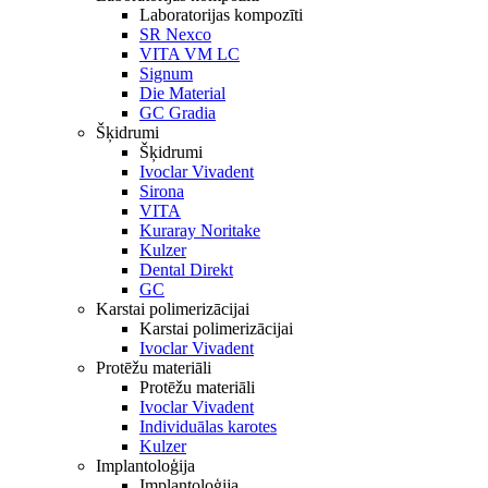
Laboratorijas kompozīti
SR Nexco
VITA VM LC
Signum
Die Material
GC Gradia
Šķidrumi
Šķidrumi
Ivoclar Vivadent
Sirona
VITA
Kuraray Noritake
Kulzer
Dental Direkt
GC
Karstai polimerizācijai
Karstai polimerizācijai
Ivoclar Vivadent
Protēžu materiāli
Protēžu materiāli
Ivoclar Vivadent
Individuālas karotes
Kulzer
Implantoloģija
Implantoloģija