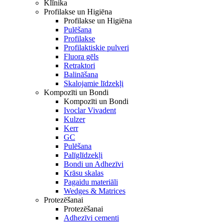
Klīnika
Profilakse un Higiēna
Profilakse un Higiēna
Pulēšana
Profilakse
Profilaktiskie pulveri
Fluora gēls
Retraktori
Balināšana
Skalojamie līdzekļi
Kompozīti un Bondi
Kompozīti un Bondi
Ivoclar Vivadent
Kulzer
Kerr
GC
Pulēšana
Palīglīdzekļi
Bondi un Adhezīvi
Krāsu skalas
Pagaidu materiāli
Wedges & Matrices
Protezēšanai
Protezēšanai
Adhezīvi cementi