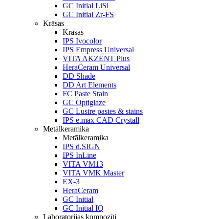
GC Initial LiSi
GC Initial Zr-FS
Krāsas
Krāsas
IPS Ivocolor
IPS Empress Universal
VITA AKZENT Plus
HeraCeram Universal
DD Shade
DD Art Elements
FC Paste Stain
GC Optiglaze
GC Lustre pastes & stains
IPS e.max CAD Crystall
Metālkeramika
Metālkeramika
IPS d.SIGN
IPS InLine
VITA VM13
VITA VMK Master
EX-3
HeraCeram
GC Initial
GC Initial IQ
Laboratorijas kompozīti