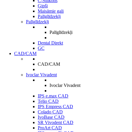
C-Silikons
Ģipši
Maisāmie gali
Palīglīdzekļi
Palīglīdzekļi
Palīglīdzekļi
Dental Direkt
GC
CAD/CAM
CAD/CAM
Ivoclar Vivadent
Ivoclar Vivadent
IPS e.max CAD
Telio CAD
IPS Empress CAD
Colado CAD
IvoBase CAD
SR Vivodent CAD
ProArt CAD