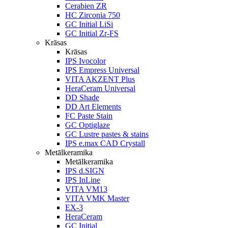
Cerabien ZR
HC Zirconia 750
GC Initial LiSi
GC Initial Zr-FS
Krāsas
Krāsas
IPS Ivocolor
IPS Empress Universal
VITA AKZENT Plus
HeraCeram Universal
DD Shade
DD Art Elements
FC Paste Stain
GC Optiglaze
GC Lustre pastes & stains
IPS e.max CAD Crystall
Metālkeramika
Metālkeramika
IPS d.SIGN
IPS InLine
VITA VM13
VITA VMK Master
EX-3
HeraCeram
GC Initial