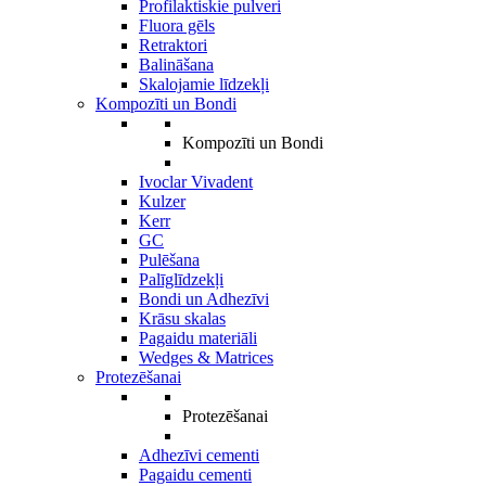
Profilaktiskie pulveri
Fluora gēls
Retraktori
Balināšana
Skalojamie līdzekļi
Kompozīti un Bondi
Kompozīti un Bondi
Ivoclar Vivadent
Kulzer
Kerr
GC
Pulēšana
Palīglīdzekļi
Bondi un Adhezīvi
Krāsu skalas
Pagaidu materiāli
Wedges & Matrices
Protezēšanai
Protezēšanai
Adhezīvi cementi
Pagaidu cementi