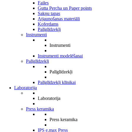
Failes
Gutta Percha un Paper points
Sakņu tapas
Atjaunošanas materiāli
Koferdams
Palīglīdzekļi
Instrumenti
Instrumenti
Instrumenti modelēšanai
Palīglīdzekļi
Palīglīdzekļi
Palīglīdzekļi klīnikai
Laboratorija
Laboratorija
Press keramika
Press keramika
IPS e.max Press