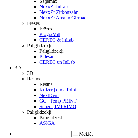
Sagemax
NexxZr InLab
NexxZr Zirkonzahn
NexxZr Amann Girrbach
Frēzes
Frēzes
PrograMill
CEREC & InLab
Palīglīdzekļi
Palīglīdzekļi
Pulēšana
CEREC un InLab
3D
3D
Resins
Resins
Kulzer | dima Print
NextDent
GC | Temp PRINT
Scheu | IMPRIMO
Palīglīdzekļi
Palīglīdzekļi
ASIGA
Meklēt