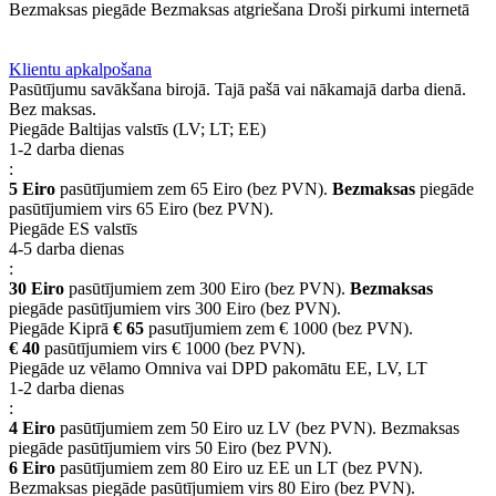
Bezmaksas piegāde
Bezmaksas atgriešana
Droši pirkumi internetā
BUJ
Privilēģiju programma
Piegāde
Klientu apkalpošana
Pasūtījumu savākšana birojā. Tajā pašā vai nākamajā darba dienā.
Bez maksas.
Piegāde Baltijas valstīs (LV; LT; EE)
1-2 darba dienas
:
5 Eiro
pasūtījumiem zem 65 Eiro (bez PVN).
Bezmaksas
piegāde
pasūtījumiem virs 65 Eiro (bez PVN).
Piegāde ES valstīs
4-5 darba dienas
:
30 Eiro
pasūtījumiem zem 300 Eiro (bez PVN).
Bezmaksas
piegāde pasūtījumiem virs 300 Eiro (bez PVN).
Piegāde Kiprā
€ 65
pasutījumiem zem € 1000 (bez PVN).
€ 40
pasūtījumiem virs € 1000 (bez PVN).
Piegāde uz vēlamo Omniva vai DPD pakomātu EE, LV, LT
1-2 darba dienas
:
4 Eiro
pasūtījumiem zem 50 Eiro uz LV (bez PVN). Bezmaksas
piegāde pasūtījumiem virs 50 Eiro (bez PVN).
6 Eiro
pasūtījumiem zem 80 Eiro uz EE un LT (bez PVN).
Bezmaksas piegāde pasūtījumiem virs 80 Eiro (bez PVN).