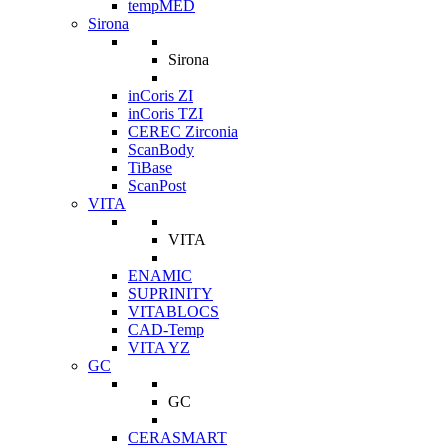
tempMED
Sirona
Sirona
inCoris ZI
inCoris TZI
CEREC Zirconia
ScanBody
TiBase
ScanPost
VITA
VITA
ENAMIC
SUPRINITY
VITABLOCS
CAD-Temp
VITA YZ
GC
GC
CERASMART