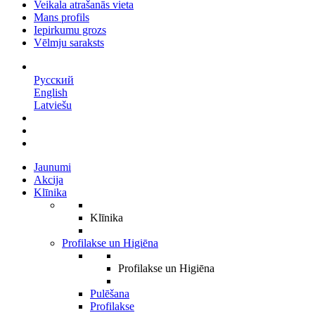
Veikala atrašanās vieta
Mans profils
Iepirkumu grozs
Vēlmju saraksts
LV
Русский
English
Latviešu
Jaunumi
Akcija
Klīnika
Klīnika
Profilakse un Higiēna
Profilakse un Higiēna
Pulēšana
Profilakse