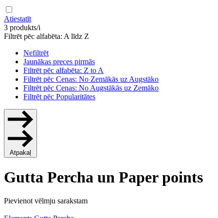
Atiestatīt
3 produkts/i
Filtrēt pēc alfabēta: A līdz Z
Nefiltrēt
Jaunākas preces pirmās
Filtrēt pēc alfabēta: Z to A
Filtrēt pēc Cenas: No Zemākās uz Augstāko
Filtrēt pēc Cenas: No Augstākās uz Zemāko
Filtrēt pēc Popularitātes
Atpakaļ
Gutta Percha un Paper points
Pievienot vēlmju sarakstam