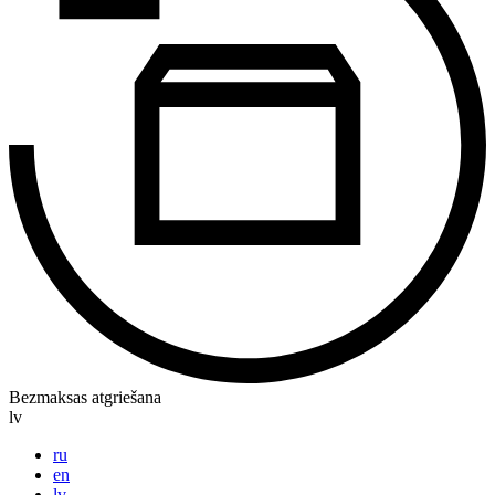
Bezmaksas atgriešana
lv
ru
en
lv