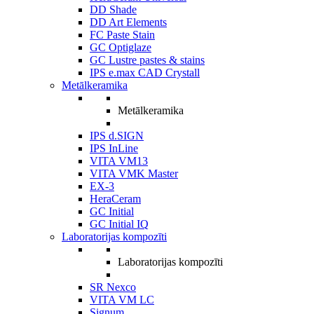
DD Shade
DD Art Elements
FC Paste Stain
GC Optiglaze
GC Lustre pastes & stains
IPS e.max CAD Crystall
Metālkeramika
Metālkeramika
IPS d.SIGN
IPS InLine
VITA VM13
VITA VMK Master
EX-3
HeraCeram
GC Initial
GC Initial IQ
Laboratorijas kompozīti
Laboratorijas kompozīti
SR Nexco
VITA VM LC
Signum