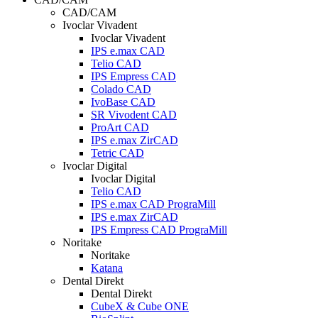
CAD/CAM
Ivoclar Vivadent
Ivoclar Vivadent
IPS e.max CAD
Telio CAD
IPS Empress CAD
Colado CAD
IvoBase CAD
SR Vivodent CAD
ProArt CAD
IPS e.max ZirCAD
Tetric CAD
Ivoclar Digital
Ivoclar Digital
Telio CAD
IPS e.max CAD PrograMill
IPS e.max ZirCAD
IPS Empress CAD PrograMill
Noritake
Noritake
Katana
Dental Direkt
Dental Direkt
CubeX & Cube ONE