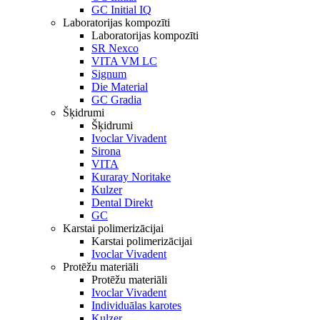
GC Initial IQ
Laboratorijas kompozīti
Laboratorijas kompozīti
SR Nexco
VITA VM LC
Signum
Die Material
GC Gradia
Šķidrumi
Šķidrumi
Ivoclar Vivadent
Sirona
VITA
Kuraray Noritake
Kulzer
Dental Direkt
GC
Karstai polimerizācijai
Karstai polimerizācijai
Ivoclar Vivadent
Protēžu materiāli
Protēžu materiāli
Ivoclar Vivadent
Individuālas karotes
Kulzer