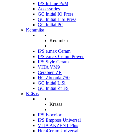
IPS InLine PoM
Accessories
GC Initial IQ Press
GC Initial LiSi Press
GC Initial PC
Keramika
Keramika
IPS e.max Ceram
IPS e.max Ceram Power
IPS Style Ceram
VITA VM9
Cerabien ZR
HC Zirconia 750
GC Initial LiSi
GC Initial Zr-FS
Krāsas
Krāsas
IPS Ivocolor
IPS Empress Universal
VITA AKZENT Plus
HeraCeram Universal