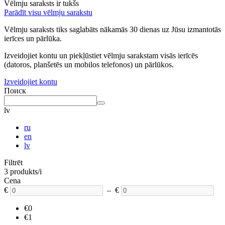
Vēlmju saraksts ir tukšs
Parādīt visu vēlmju sarakstu
Vēlmju saraksts tiks saglabāts nākamās 30 dienas uz Jūsu izmantotās
ierīces un pārlūka.
Izveidojiet kontu un piekļūstiet vēlmju sarakstam visās ierīcēs
(datoros, planšetēs un mobilos telefonos) un pārlūkos.
Izveidojiet kontu
Поиск
lv
ru
en
lv
Filtrēt
3 produkts/i
Cena
€
– €
€0
€1