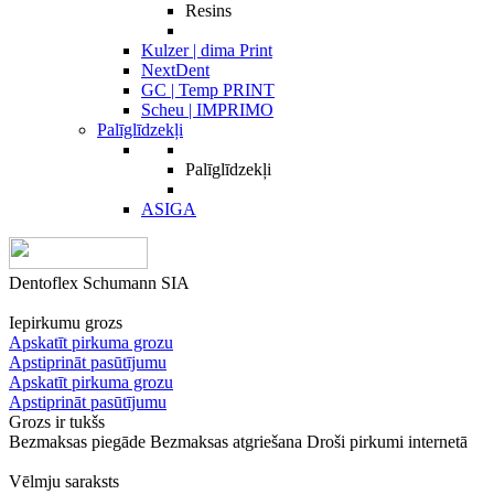
Resins
Kulzer | dima Print
NextDent
GC | Temp PRINT
Scheu | IMPRIMO
Palīglīdzekļi
Palīglīdzekļi
ASIGA
Dentoflex Schumann SIA
Iepirkumu grozs
Apskatīt pirkuma grozu
Apstiprināt pasūtījumu
Apskatīt pirkuma grozu
Apstiprināt pasūtījumu
Grozs ir tukšs
Bezmaksas piegāde
Bezmaksas atgriešana
Droši pirkumi internetā
Vēlmju saraksts