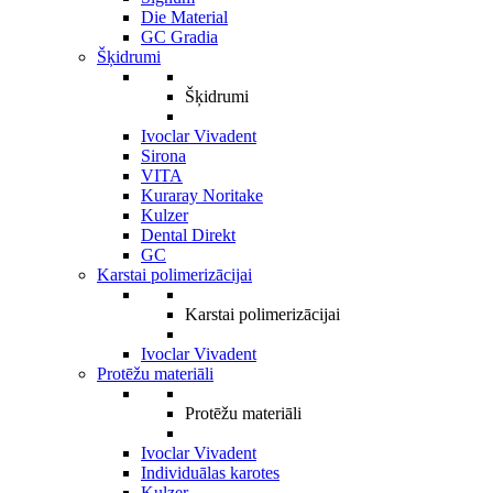
Die Material
GC Gradia
Šķidrumi
Šķidrumi
Ivoclar Vivadent
Sirona
VITA
Kuraray Noritake
Kulzer
Dental Direkt
GC
Karstai polimerizācijai
Karstai polimerizācijai
Ivoclar Vivadent
Protēžu materiāli
Protēžu materiāli
Ivoclar Vivadent
Individuālas karotes
Kulzer