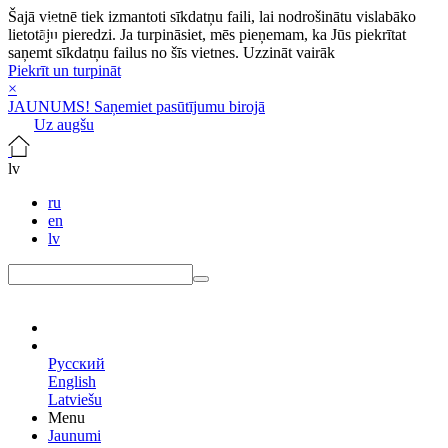
Šajā vietnē tiek izmantoti sīkdatņu faili, lai nodrošinātu vislabāko
lietotāju pieredzi. Ja turpināsiet, mēs pieņemam, ka Jūs piekrītat
saņemt sīkdatņu failus no šīs vietnes.
Uzzināt vairāk
Piekrīt un turpināt
×
JAUNUMS! Saņemiet pasūtījumu birojā
Uz augšu
lv
ru
en
lv
lv
Русский
English
Latviešu
Menu
Jaunumi