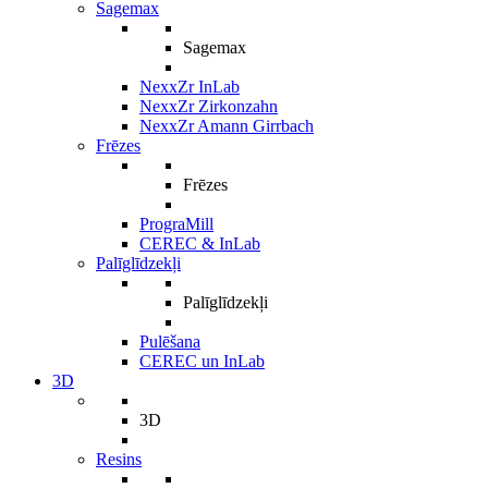
Sagemax
Sagemax
NexxZr InLab
NexxZr Zirkonzahn
NexxZr Amann Girrbach
Frēzes
Frēzes
PrograMill
CEREC & InLab
Palīglīdzekļi
Palīglīdzekļi
Pulēšana
CEREC un InLab
3D
3D
Resins