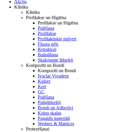
Akcija
Klīnika
Klīnika
Profilakse un Higiēna
Profilakse un Higiēna
Pulēšana
Profilakse
Profilaktiskie pulveri
Fluora gēls
Retraktori
Balināšana
Skalojamie līdzekļi
Kompozīti un Bondi
Kompozīti un Bondi
Ivoclar Vivadent
Kulzer
Kerr
GC
Pulēšana
Palīglīdzekļi
Bondi un Adhezīvi
Krāsu skalas
Pagaidu materiāli
Wedges & Matrices
Protezēšanai