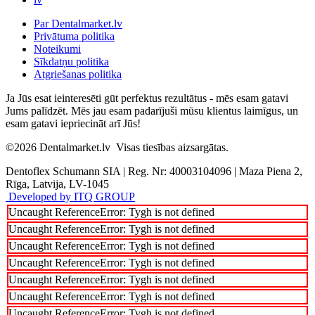
Par Dentalmarket.lv
Privātuma politika
Noteikumi
Sīkdatņu politika
Atgriešanas politika
Ja Jūs esat ieinteresēti gūt perfektus rezultātus - mēs esam gatavi
Jums palīdzēt. Mēs jau esam padarījuši mūsu klientus laimīgus, un
esam gatavi iepriecināt arī Jūs!
©2026
Dentalmarket.lv
Visas tiesības aizsargātas.
Dentoflex Schumann SIA
|
Reg. Nr: 40003104096
|
Maza Piena 2,
Rīga, Latvija, LV-1045
Developed by ITQ GROUP
Uncaught ReferenceError: Tygh is not defined
Uncaught ReferenceError: Tygh is not defined
Uncaught ReferenceError: Tygh is not defined
Uncaught ReferenceError: Tygh is not defined
Uncaught ReferenceError: Tygh is not defined
Uncaught ReferenceError: Tygh is not defined
Uncaught ReferenceError: Tygh is not defined