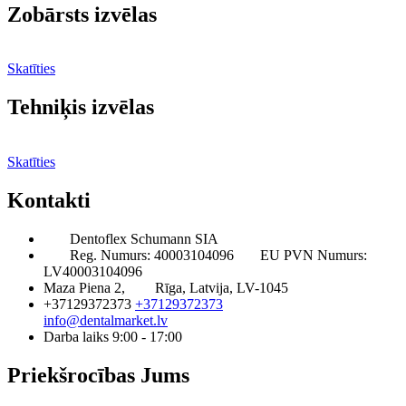
Zobārsts izvēlas
Skatīties
Tehniķis izvēlas
Skatīties
Kontakti
Dentoflex Schumann SIA
Reg. Numurs: 40003104096
EU PVN Numurs:
LV40003104096
Maza Piena 2,
Rīga, Latvija, LV-1045
+37129372373
+37129372373
info@dentalmarket.lv
Darba laiks 9:00 - 17:00
Priekšrocības Jums