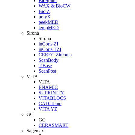
BioSplint
WAX & BioCW
Bio Z
polyX
peekMED
tempMED
Sirona
Sirona
inCoris ZI
inCoris TZI
CEREC Zirconia
ScanBody
TiBase
ScanPost
VITA
VITA
ENAMIC
SUPRINITY
VITABLOCS
CAD-Temp
VITA YZ
GC
GC
CERASMART
Sagemax