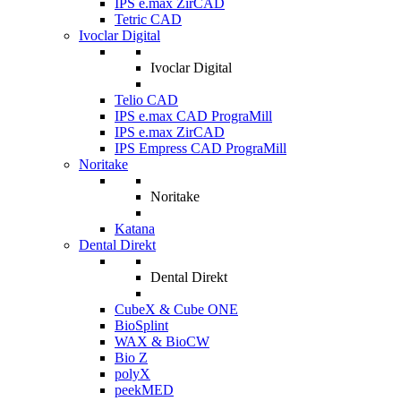
IPS e.max ZirCAD
Tetric CAD
Ivoclar Digital
Ivoclar Digital
Telio CAD
IPS e.max CAD PrograMill
IPS e.max ZirCAD
IPS Empress CAD PrograMill
Noritake
Noritake
Katana
Dental Direkt
Dental Direkt
CubeX & Cube ONE
BioSplint
WAX & BioCW
Bio Z
polyX
peekMED