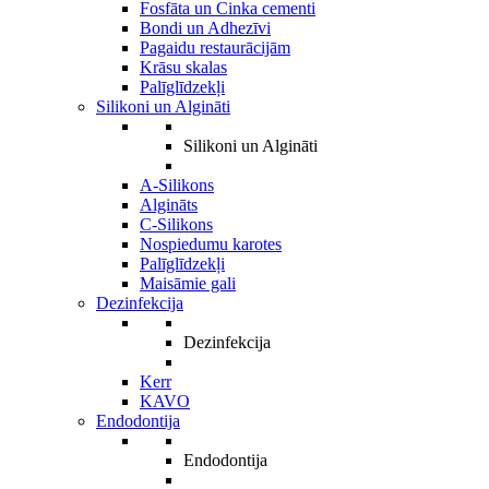
Fosfāta un Cinka cementi
Bondi un Adhezīvi
Pagaidu restaurācijām
Krāsu skalas
Palīglīdzekļi
Silikoni un Algināti
Silikoni un Algināti
A-Silikons
Algināts
C-Silikons
Nospiedumu karotes
Palīglīdzekļi
Maisāmie gali
Dezinfekcija
Dezinfekcija
Kerr
KAVO
Endodontija
Endodontija