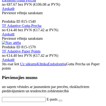
Elements Gutta Percha
no
€
87.67
bez PVN
(
€
106.08
ar PVN)
Apskatīt
Pievienot vēlmju sarakstam
Produkta ID
815-1540
TF Adaptive Gutta-Percha
no
€
14.40
bez PVN
(
€
17.42
ar PVN)
Apskatīt
Pievienot vēlmju sarakstam
Produkta ID
815-1570
TF Adaptive Paper Points
no
€
14.40
bez PVN
(
€
17.42
ar PVN)
Apskatīt
Jūs esat šeit
Uz sākums
Klīnika
Endodontija
Gutta Percha un Paper
points
Pievienojies mums
un saņem vēstules ar jaunumiem par precēm, ekskluzīviem
piedāvājumiem un tendencēm zobārstniecībā
E-pasts