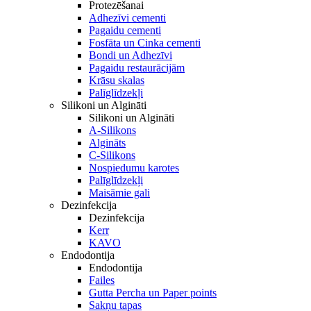
Protezēšanai
Adhezīvi cementi
Pagaidu cementi
Fosfāta un Cinka cementi
Bondi un Adhezīvi
Pagaidu restaurācijām
Krāsu skalas
Palīglīdzekļi
Silikoni un Algināti
Silikoni un Algināti
A-Silikons
Algināts
C-Silikons
Nospiedumu karotes
Palīglīdzekļi
Maisāmie gali
Dezinfekcija
Dezinfekcija
Kerr
KAVO
Endodontija
Endodontija
Failes
Gutta Percha un Paper points
Sakņu tapas