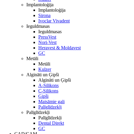
Implantoloģija
Implantoloģija
Sirona
Ivoclar Vivadent
Ieguldmasas
Ieguldmasas
PressVest
Nori-Vest
Heravest & Moldavest
GC
Metāli
Metāli
Kulzer
Algināti un Ģipši
Algināti un Ģipši
A-Silikons
C-Silikons
Ģipši
Maisāmie gali
Palīglīdzekļi
Palīglīdzekļi
Palīglīdzekļi
Dental Direkt
GC
CAD/CAM