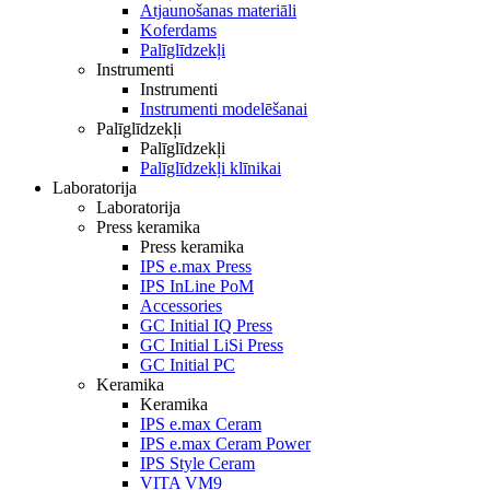
Atjaunošanas materiāli
Koferdams
Palīglīdzekļi
Instrumenti
Instrumenti
Instrumenti modelēšanai
Palīglīdzekļi
Palīglīdzekļi
Palīglīdzekļi klīnikai
Laboratorija
Laboratorija
Press keramika
Press keramika
IPS e.max Press
IPS InLine PoM
Accessories
GC Initial IQ Press
GC Initial LiSi Press
GC Initial PC
Keramika
Keramika
IPS e.max Ceram
IPS e.max Ceram Power
IPS Style Ceram
VITA VM9