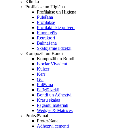
Klīnika
Profilakse un Higiēna
Profilakse un Higiēna
Pulēšana
Profilakse
Profilaktiskie pulveri
Fluora gēls
Retraktori
Balināšana
Skalojamie līdzekļi
Kompozīti un Bondi
Kompozīti un Bondi
Ivoclar Vivadent
Kulzer
Kerr
GC
Pulēšana
Palīglīdzekļi
Bondi un Adhezīvi
Krāsu skalas
Pagaidu materiāli
Wedges & Matrices
Protezēšanai
Protezēšanai
Adhezīvi cementi