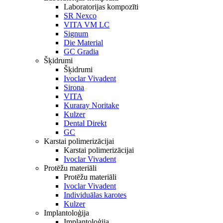
Laboratorijas kompozīti
SR Nexco
VITA VM LC
Signum
Die Material
GC Gradia
Šķidrumi
Šķidrumi
Ivoclar Vivadent
Sirona
VITA
Kuraray Noritake
Kulzer
Dental Direkt
GC
Karstai polimerizācijai
Karstai polimerizācijai
Ivoclar Vivadent
Protēžu materiāli
Protēžu materiāli
Ivoclar Vivadent
Individuālas karotes
Kulzer
Implantoloģija
Implantoloģija