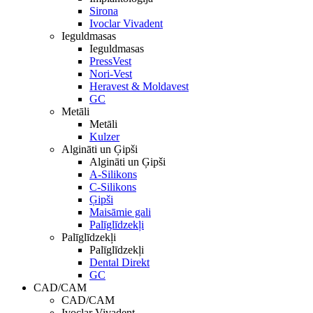
Sirona
Ivoclar Vivadent
Ieguldmasas
Ieguldmasas
PressVest
Nori-Vest
Heravest & Moldavest
GC
Metāli
Metāli
Kulzer
Algināti un Ģipši
Algināti un Ģipši
A-Silikons
C-Silikons
Ģipši
Maisāmie gali
Palīglīdzekļi
Palīglīdzekļi
Palīglīdzekļi
Dental Direkt
GC
CAD/CAM
CAD/CAM
Ivoclar Vivadent