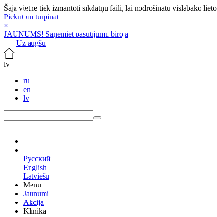
Šajā vietnē tiek izmantoti sīkdatņu faili, lai nodrošinātu vislabāko lie
Piekrīt un turpināt
×
JAUNUMS! Saņemiet pasūtījumu birojā
Uz augšu
lv
ru
en
lv
lv
Русский
English
Latviešu
Menu
Jaunumi
Akcija
Klīnika