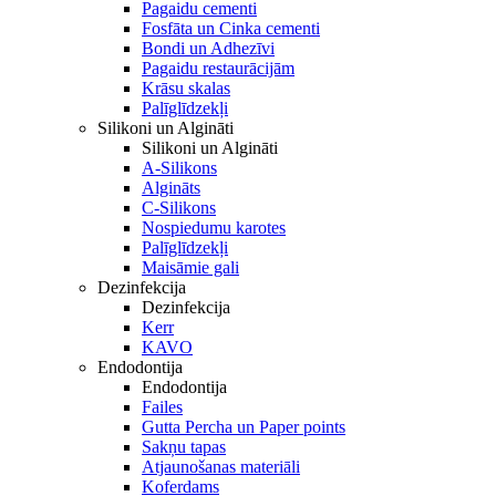
Pagaidu cementi
Fosfāta un Cinka cementi
Bondi un Adhezīvi
Pagaidu restaurācijām
Krāsu skalas
Palīglīdzekļi
Silikoni un Algināti
Silikoni un Algināti
A-Silikons
Algināts
C-Silikons
Nospiedumu karotes
Palīglīdzekļi
Maisāmie gali
Dezinfekcija
Dezinfekcija
Kerr
KAVO
Endodontija
Endodontija
Failes
Gutta Percha un Paper points
Sakņu tapas
Atjaunošanas materiāli
Koferdams