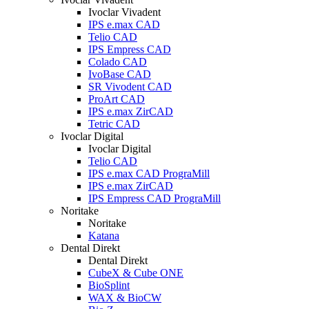
Ivoclar Vivadent
IPS e.max CAD
Telio CAD
IPS Empress CAD
Colado CAD
IvoBase CAD
SR Vivodent CAD
ProArt CAD
IPS e.max ZirCAD
Tetric CAD
Ivoclar Digital
Ivoclar Digital
Telio CAD
IPS e.max CAD PrograMill
IPS e.max ZirCAD
IPS Empress CAD PrograMill
Noritake
Noritake
Katana
Dental Direkt
Dental Direkt
CubeX & Cube ONE
BioSplint
WAX & BioCW