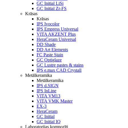
GC Initial LiSi
GC Initial Zr-FS
Krāsas
Krāsas
IPS Ivocolor
IPS Empress Universal
VITA AKZENT Plus
HeraCeram Universal
DD Shade
DD Art Elements
FC Paste Stain
GC Optiglaze
GC Lustre pastes & stains
IPS e.max CAD Crystall
Metālkeramika
Metālkeramika
IPS d.SIGN
IPS InLine
VITA VM13
VITA VMK Master
EX-3
HeraCeram
GC Initial
GC Initial IQ
Laboratorijas kompozīti