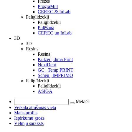
Frēzes
PrograMill
CEREC & InLab
Palīglīdzekļi
Palīglīdzekļi
Pulēšana
CEREC un InLab
3D
3D
Resins
Resins
Kulzer | dima Print
NextDent
GC | Temp PRINT
Scheu | IMPRIMO
Palīglīdzekļi
Palīglīdzekļi
ASIGA
Meklēt
Veikala atrašanās vieta
Mans profils
Iepirkumu grozs
Vēlmju saraksts