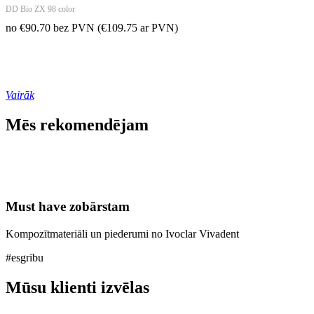
DD Bio ZX 98 color
no
€
90.70
bez PVN
(
€
109.75
ar PVN)
Vērtē savu laiku!
Vairāk
Mēs rekomendējam
Must have zobārstam
Kompozītmateriāli un piederumi no Ivoclar Vivadent
#esgribu
Mūsu klienti izvēlas