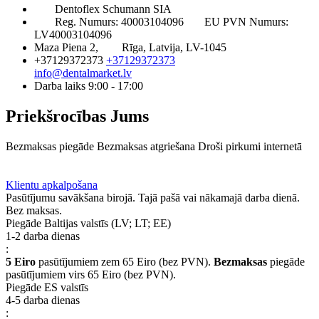
Dentoflex Schumann SIA
Reg. Numurs: 40003104096
EU PVN Numurs:
LV40003104096
Maza Piena 2,
Rīga, Latvija, LV-1045
+37129372373
+37129372373
info@dentalmarket.lv
Darba laiks 9:00 - 17:00
Priekšrocības Jums
Bezmaksas piegāde
Bezmaksas atgriešana
Droši pirkumi internetā
BUJ
Privilēģiju programma
Piegāde
Klientu apkalpošana
Pasūtījumu savākšana birojā. Tajā pašā vai nākamajā darba dienā.
Bez maksas.
Piegāde Baltijas valstīs (LV; LT; EE)
1-2 darba dienas
:
5 Eiro
pasūtījumiem zem 65 Eiro (bez PVN).
Bezmaksas
piegāde
pasūtījumiem virs 65 Eiro (bez PVN).
Piegāde ES valstīs
4-5 darba dienas
: