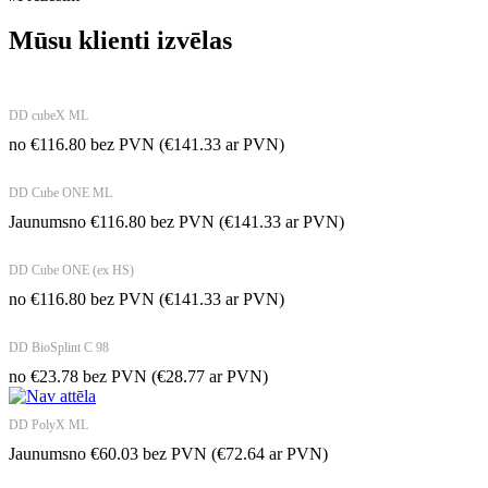
Mūsu klienti izvēlas
DD cubeX ML
no
€
116.80
bez PVN
(
€
141.33
ar PVN)
DD Cube ONE ML
Jaunums
no
€
116.80
bez PVN
(
€
141.33
ar PVN)
DD Cube ONE (ex HS)
no
€
116.80
bez PVN
(
€
141.33
ar PVN)
DD BioSplint C 98
no
€
23.78
bez PVN
(
€
28.77
ar PVN)
DD PolyX ML
Jaunums
no
€
60.03
bez PVN
(
€
72.64
ar PVN)