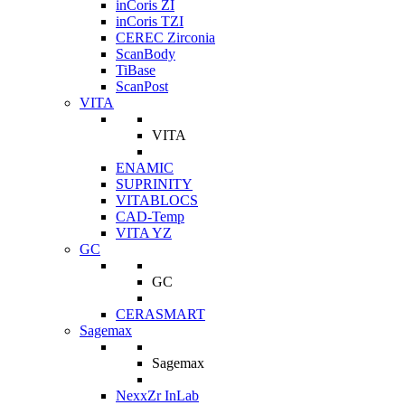
inCoris ZI
inCoris TZI
CEREC Zirconia
ScanBody
TiBase
ScanPost
VITA
VITA
ENAMIC
SUPRINITY
VITABLOCS
CAD-Temp
VITA YZ
GC
GC
CERASMART
Sagemax
Sagemax
NexxZr InLab