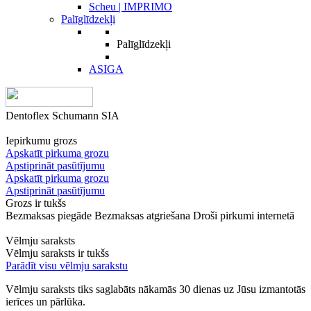
Scheu | IMPRIMO
Palīglīdzekļi
Palīglīdzekļi
ASIGA
Dentoflex Schumann SIA
Iepirkumu grozs
Apskatīt pirkuma grozu
Apstiprināt pasūtījumu
Apskatīt pirkuma grozu
Apstiprināt pasūtījumu
Grozs ir tukšs
Bezmaksas piegāde
Bezmaksas atgriešana
Droši pirkumi internetā
Vēlmju saraksts
Vēlmju saraksts ir tukšs
Parādīt visu vēlmju sarakstu
Vēlmju saraksts tiks saglabāts nākamās 30 dienas uz Jūsu izmantotās
ierīces un pārlūka.