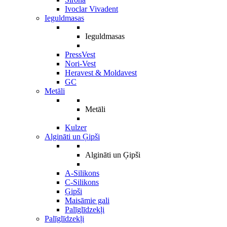
Ivoclar Vivadent
Ieguldmasas
Ieguldmasas
PressVest
Nori-Vest
Heravest & Moldavest
GC
Metāli
Metāli
Kulzer
Algināti un Ģipši
Algināti un Ģipši
A-Silikons
C-Silikons
Ģipši
Maisāmie gali
Palīglīdzekļi
Palīglīdzekļi