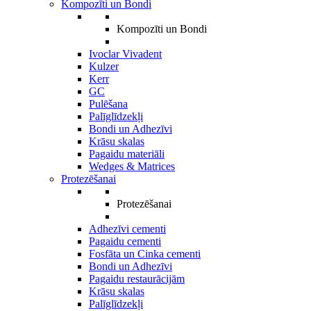
Kompozīti un Bondi
Kompozīti un Bondi
Ivoclar Vivadent
Kulzer
Kerr
GC
Pulēšana
Palīglīdzekļi
Bondi un Adhezīvi
Krāsu skalas
Pagaidu materiāli
Wedges & Matrices
Protezēšanai
Protezēšanai
Adhezīvi cementi
Pagaidu cementi
Fosfāta un Cinka cementi
Bondi un Adhezīvi
Pagaidu restaurācijām
Krāsu skalas
Palīglīdzekļi