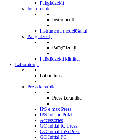
Palīglīdzekļi
Instrumenti
Instrumenti
Instrumenti modelēšanai
Palīglīdzekļi
Palīglīdzekļi
Palīglīdzekļi klīnikai
Laboratorija
Laboratorija
Press keramika
Press keramika
IPS e.max Press
IPS InLine PoM
Accessories
GC Initial IQ Press
GC Initial LiSi Press
GC Initial PC