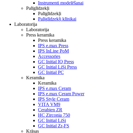
Instrumenti modelēšanai
Palīglīdzekļi
Palīglīdzekļi
Palīglīdzekļi klīnikai
Laboratorija
Laboratorija
Press keramika
Press keramika
IPS e.max Press
IPS InLine PoM
Accessories
GC Initial IQ Press
GC Initial LiSi Press
GC Initial PC
Keramika
Keramika
IPS e.max Ceram
IPS e.max Ceram Power
IPS Style Ceram
VITA VM9
Cerabien ZR
HC Zirconia 750
GC Initial LiSi
GC Initial Zr-FS
Krāsas