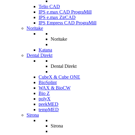
Telio CAD
IPS e.max CAD PrograMill
IPS e.max ZirCAD
IPS Empress CAD PrograMill
Noritake
Noritake
Katana
Dental Direkt
Dental Direkt
CubeX & Cube ONE
BioSplint
WAX & BioCW
Bio Z
polyX
peekMED
tempMED
Sirona
Sirona