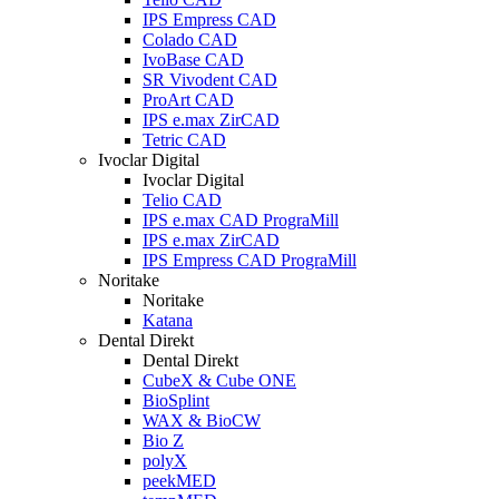
IPS Empress CAD
Colado CAD
IvoBase CAD
SR Vivodent CAD
ProArt CAD
IPS e.max ZirCAD
Tetric CAD
Ivoclar Digital
Ivoclar Digital
Telio CAD
IPS e.max CAD PrograMill
IPS e.max ZirCAD
IPS Empress CAD PrograMill
Noritake
Noritake
Katana
Dental Direkt
Dental Direkt
CubeX & Cube ONE
BioSplint
WAX & BioCW
Bio Z
polyX
peekMED