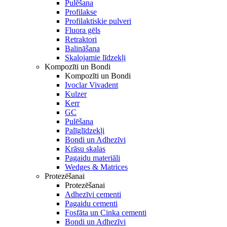
Pulēšana
Profilakse
Profilaktiskie pulveri
Fluora gēls
Retraktori
Balināšana
Skalojamie līdzekļi
Kompozīti un Bondi
Kompozīti un Bondi
Ivoclar Vivadent
Kulzer
Kerr
GC
Pulēšana
Palīglīdzekļi
Bondi un Adhezīvi
Krāsu skalas
Pagaidu materiāli
Wedges & Matrices
Protezēšanai
Protezēšanai
Adhezīvi cementi
Pagaidu cementi
Fosfāta un Cinka cementi
Bondi un Adhezīvi