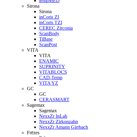
tempMED
Sirona
Sirona
inCoris ZI
inCoris TZI
CEREC Zirconia
ScanBody
TiBase
ScanPost
VITA
VITA
ENAMIC
SUPRINITY
VITABLOCS
CAD-Temp
VITA YZ
GC
GC
CERASMART
Sagemax
Sagemax
NexxZr InLab
NexxZr Zirkonzahn
NexxZr Amann Girrbach
Frēzes