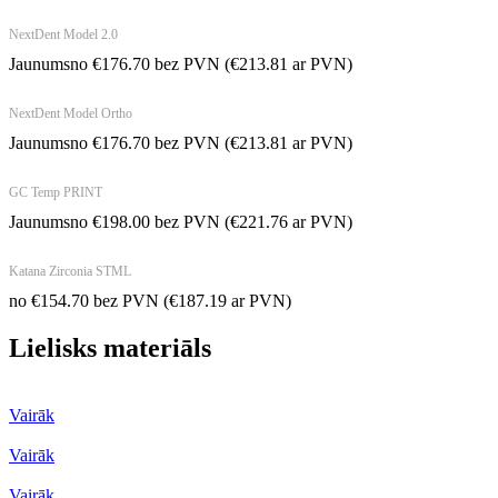
NextDent Model 2.0
Jaunums
no
€
176.70
bez PVN
(
€
213.81
ar PVN)
NextDent Model Ortho
Jaunums
no
€
176.70
bez PVN
(
€
213.81
ar PVN)
GC Temp PRINT
Jaunums
no
€
198.00
bez PVN
(
€
221.76
ar PVN)
Katana Zirconia STML
no
€
154.70
bez PVN
(
€
187.19
ar PVN)
Lielisks materiāls
Vairāk
Vairāk
Vairāk