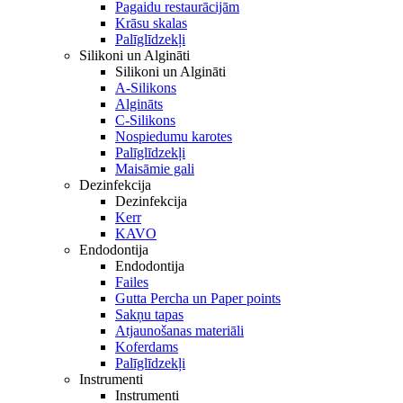
Pagaidu restaurācijām
Krāsu skalas
Palīglīdzekļi
Silikoni un Algināti
Silikoni un Algināti
A-Silikons
Algināts
C-Silikons
Nospiedumu karotes
Palīglīdzekļi
Maisāmie gali
Dezinfekcija
Dezinfekcija
Kerr
KAVO
Endodontija
Endodontija
Failes
Gutta Percha un Paper points
Sakņu tapas
Atjaunošanas materiāli
Koferdams
Palīglīdzekļi
Instrumenti
Instrumenti