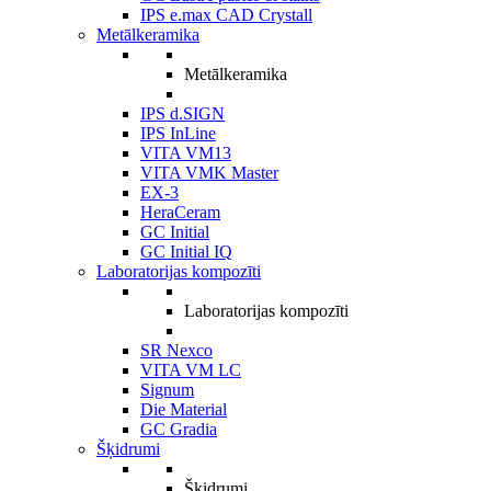
IPS e.max CAD Crystall
Metālkeramika
Metālkeramika
IPS d.SIGN
IPS InLine
VITA VM13
VITA VMK Master
EX-3
HeraCeram
GC Initial
GC Initial IQ
Laboratorijas kompozīti
Laboratorijas kompozīti
SR Nexco
VITA VM LC
Signum
Die Material
GC Gradia
Šķidrumi
Šķidrumi