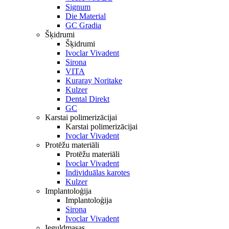
Signum
Die Material
GC Gradia
Šķidrumi
Šķidrumi
Ivoclar Vivadent
Sirona
VITA
Kuraray Noritake
Kulzer
Dental Direkt
GC
Karstai polimerizācijai
Karstai polimerizācijai
Ivoclar Vivadent
Protēžu materiāli
Protēžu materiāli
Ivoclar Vivadent
Individuālas karotes
Kulzer
Implantoloģija
Implantoloģija
Sirona
Ivoclar Vivadent
Ieguldmasas