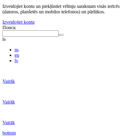
Izveidojiet kontu un piekļūstiet vēlmju sarakstam visās ierīcēs
(datoros, planšetēs un mobilos telefonos) un pārlūkos.
Izveidojiet kontu
Поиск
lv
ru
en
lv
Vairāk
Vairāk
Vairāk
bottom