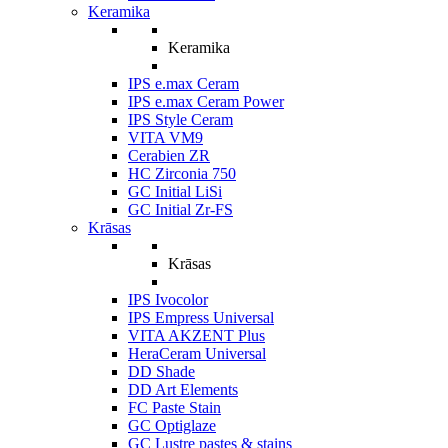
Keramika
Keramika
IPS e.max Ceram
IPS e.max Ceram Power
IPS Style Ceram
VITA VM9
Cerabien ZR
HC Zirconia 750
GC Initial LiSi
GC Initial Zr-FS
Krāsas
Krāsas
IPS Ivocolor
IPS Empress Universal
VITA AKZENT Plus
HeraCeram Universal
DD Shade
DD Art Elements
FC Paste Stain
GC Optiglaze
GC Lustre pastes & stains