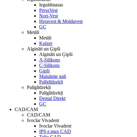
Ieguldmasas
PressVest
Nori-Vest
Heravest & Moldavest
GC
Metāli
Metāli
Kulzer
Algināti un Ģipši
Algināti un Ģipši
A-Silikons
C-Silikons
Ģipši
Maisāmie gali
Palīglīdzekļi
Palīglīdzekļi
Palīglīdzekļi
Dental Direkt
GC
CAD/CAM
CAD/CAM
Ivoclar Vivadent
Ivoclar Vivadent
IPS e.max CAD
Telio CAD