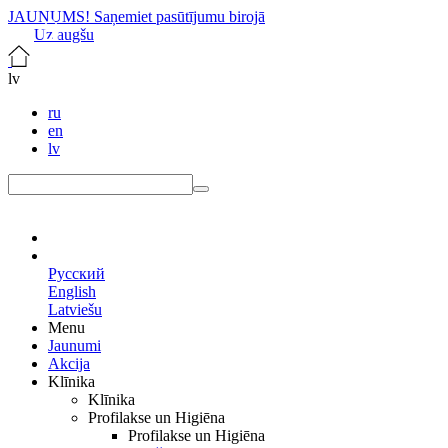
JAUNUMS! Saņemiet pasūtījumu birojā
Uz augšu
lv
ru
en
lv
lv
Русский
English
Latviešu
Menu
Jaunumi
Akcija
Klīnika
Klīnika
Profilakse un Higiēna
Profilakse un Higiēna