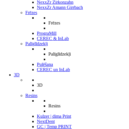
NexxZr Zirkonzahn
NexxZr Amann Girrbach
Frēzes
Frēzes
PrograMill
CEREC & InLab
Palīglīdzekļi
Palīglīdzekļi
Pulēšana
CEREC un InLab
3D
3D
Resins
Resins
Kulzer | dima Print
NextDent
GC | Temp PRINT