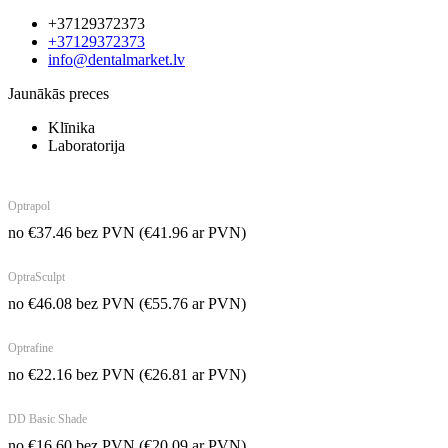
+37129372373
+37129372373
info@dentalmarket.lv
Jaunākās preces
Klīnika
Laboratorija
Optrapol
no
€
37.46
bez PVN
(
€
41.96
ar PVN)
OptraSculpt
no
€
46.08
bez PVN
(
€
55.76
ar PVN)
Optrafine
no
€
22.16
bez PVN
(
€
26.81
ar PVN)
DD Basic Shade
no
€
16.60
bez PVN
(
€
20.09
ar PVN)