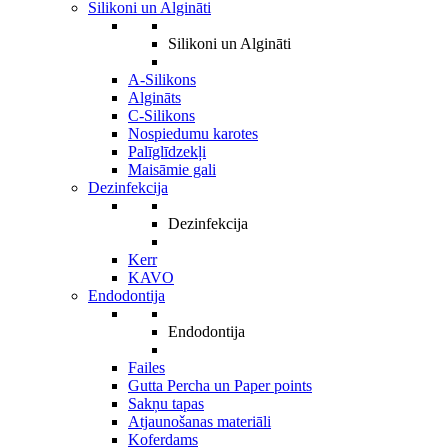
Silikoni un Algināti
Silikoni un Algināti
A-Silikons
Algināts
C-Silikons
Nospiedumu karotes
Palīglīdzekļi
Maisāmie gali
Dezinfekcija
Dezinfekcija
Kerr
KAVO
Endodontija
Endodontija
Failes
Gutta Percha un Paper points
Sakņu tapas
Atjaunošanas materiāli
Koferdams