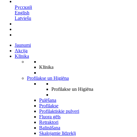
LV
Русский
English
Latviešu
Jaunumi
Akcija
Klīnika
Klīnika
Profilakse un Higiēna
Profilakse un Higiēna
Pulēšana
Profilakse
Profilaktiskie pulveri
Fluora gēls
Retraktori
Balināšana
Skalojamie līdzekļi