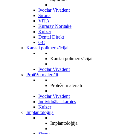
Ivoclar Vivadent
Sirona
VITA
Kuraray Noritake
Kulzer
Dental Direkt
GC
Karstai polimerizācijai
Karstai polimerizācijai
Ivoclar Vivadent
Protēžu materiāli
Protēžu materiāli
Ivoclar Vivadent
Individuālas karotes
Kulzer
Implantoloģija
Implantoloģija
Sirona