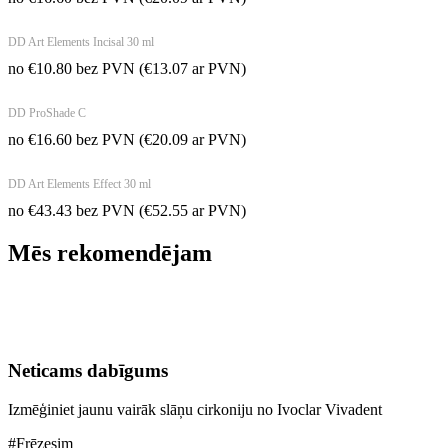
DD Art Elements Incisal 30 ml
no
€
10.80
bez PVN
(
€
13.07
ar PVN)
DD ProShade C
no
€
16.60
bez PVN
(
€
20.09
ar PVN)
DD Art Elements Effect 30 ml
no
€
43.43
bez PVN
(
€
52.55
ar PVN)
Mēs rekomendējam
Neticams dabīgums
Izmēģiniet jaunu vairāk slāņu cirkoniju no Ivoclar Vivadent
#Frēzesim