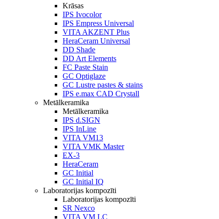
Krāsas
IPS Ivocolor
IPS Empress Universal
VITA AKZENT Plus
HeraCeram Universal
DD Shade
DD Art Elements
FC Paste Stain
GC Optiglaze
GC Lustre pastes & stains
IPS e.max CAD Crystall
Metālkeramika
Metālkeramika
IPS d.SIGN
IPS InLine
VITA VM13
VITA VMK Master
EX-3
HeraCeram
GC Initial
GC Initial IQ
Laboratorijas kompozīti
Laboratorijas kompozīti
SR Nexco
VITA VM LC