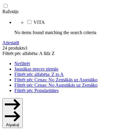
Ražotājs
VITA
No items found matching the search criteria
Atiestatīt
24 produkts/i
Filtrēt pēc alfabēta: A līdz Z
Nefiltrēt
Jaunākas preces pirmās
Filtrēt pēc alfabēta: Z to A
Filtrēt pēc Cenas: No Zemākās uz Augstāko
Filtrēt pēc Cenas: No Augstākās uz Zemāko
Filtrēt pēc Popularitātes
Atpakaļ