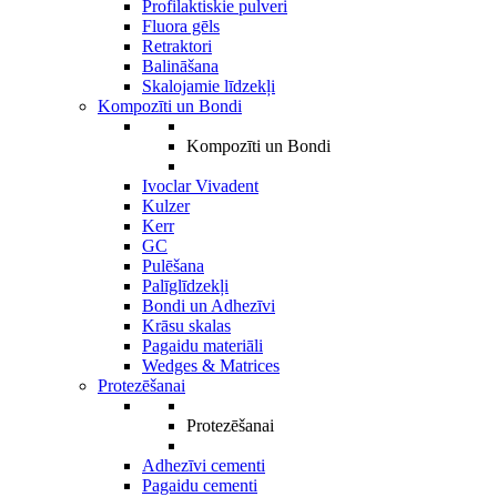
Profilaktiskie pulveri
Fluora gēls
Retraktori
Balināšana
Skalojamie līdzekļi
Kompozīti un Bondi
Kompozīti un Bondi
Ivoclar Vivadent
Kulzer
Kerr
GC
Pulēšana
Palīglīdzekļi
Bondi un Adhezīvi
Krāsu skalas
Pagaidu materiāli
Wedges & Matrices
Protezēšanai
Protezēšanai
Adhezīvi cementi
Pagaidu cementi