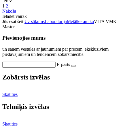
Prev
1
2
Nākošā
Ielādēt vairāk
Jūs esat šeit
Uz sākums
Laboratorija
Metālkeramika
VITA VMK
Master
Pievienojies mums
un saņem vēstules ar jaunumiem par precēm, ekskluzīviem
piedāvājumiem un tendencēm zobārstniecībā
E-pasts
Zobārsts izvēlas
Skatīties
Tehniķis izvēlas
Skatīties