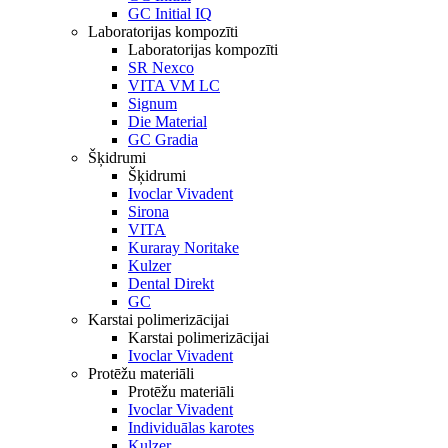
GC Initial IQ
Laboratorijas kompozīti
Laboratorijas kompozīti
SR Nexco
VITA VM LC
Signum
Die Material
GC Gradia
Šķidrumi
Šķidrumi
Ivoclar Vivadent
Sirona
VITA
Kuraray Noritake
Kulzer
Dental Direkt
GC
Karstai polimerizācijai
Karstai polimerizācijai
Ivoclar Vivadent
Protēžu materiāli
Protēžu materiāli
Ivoclar Vivadent
Individuālas karotes
Kulzer