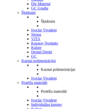
Die Material
GC Gradia
Šķidrumi
Šķidrumi
Ivoclar Vivadent
Sirona
VITA
Kuraray Noritake
Kulzer
Dental Direkt
GC
Karstai polimerizācijai
Karstai polimerizācijai
Ivoclar Vivadent
Protēžu materiāli
Protēžu materiāli
Ivoclar Vivadent
Individuālas karotes
Kulzer