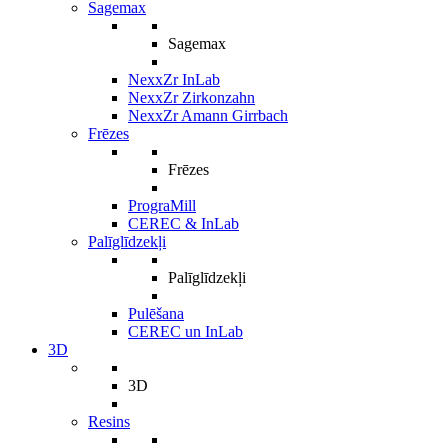
Sagemax
Sagemax
NexxZr InLab
NexxZr Zirkonzahn
NexxZr Amann Girrbach
Frēzes
Frēzes
PrograMill
CEREC & InLab
Palīglīdzekļi
Palīglīdzekļi
Pulēšana
CEREC un InLab
3D
3D
Resins