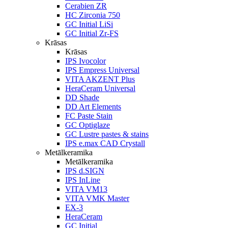
Cerabien ZR
HC Zirconia 750
GC Initial LiSi
GC Initial Zr-FS
Krāsas
Krāsas
IPS Ivocolor
IPS Empress Universal
VITA AKZENT Plus
HeraCeram Universal
DD Shade
DD Art Elements
FC Paste Stain
GC Optiglaze
GC Lustre pastes & stains
IPS e.max CAD Crystall
Metālkeramika
Metālkeramika
IPS d.SIGN
IPS InLine
VITA VM13
VITA VMK Master
EX-3
HeraCeram
GC Initial