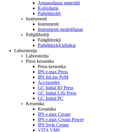
Atjaunošanas materiāli
Koferdams
Palīglīdzekļi
Instrumenti
Instrumenti
Instrumenti modelēšanai
Palīglīdzekļi
Palīglīdzekļi
Palīglīdzekļi klīnikai
Laboratorija
Laboratorija
Press keramika
Press keramika
IPS e.max Press
IPS InLine PoM
Accessories
GC Initial IQ Press
GC Initial LiSi Press
GC Initial PC
Keramika
Keramika
IPS e.max Ceram
IPS e.max Ceram Power
IPS Style Ceram
VITA VM9