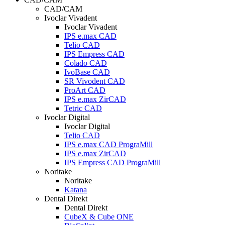
CAD/CAM
Ivoclar Vivadent
Ivoclar Vivadent
IPS e.max CAD
Telio CAD
IPS Empress CAD
Colado CAD
IvoBase CAD
SR Vivodent CAD
ProArt CAD
IPS e.max ZirCAD
Tetric CAD
Ivoclar Digital
Ivoclar Digital
Telio CAD
IPS e.max CAD PrograMill
IPS e.max ZirCAD
IPS Empress CAD PrograMill
Noritake
Noritake
Katana
Dental Direkt
Dental Direkt
CubeX & Cube ONE