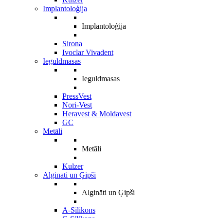
Implantoloģija
Implantoloģija
Sirona
Ivoclar Vivadent
Ieguldmasas
Ieguldmasas
PressVest
Nori-Vest
Heravest & Moldavest
GC
Metāli
Metāli
Kulzer
Algināti un Ģipši
Algināti un Ģipši
A-Silikons