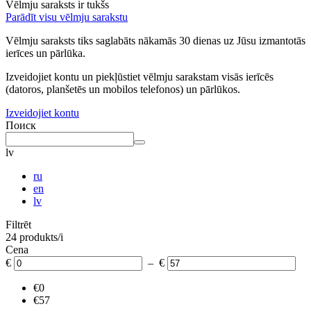
Vēlmju saraksts ir tukšs
Parādīt visu vēlmju sarakstu
Vēlmju saraksts tiks saglabāts nākamās 30 dienas uz Jūsu izmantotās
ierīces un pārlūka.
Izveidojiet kontu un piekļūstiet vēlmju sarakstam visās ierīcēs
(datoros, planšetēs un mobilos telefonos) un pārlūkos.
Izveidojiet kontu
Поиск
lv
ru
en
lv
Filtrēt
24 produkts/i
Cena
€
– €
€0
€57