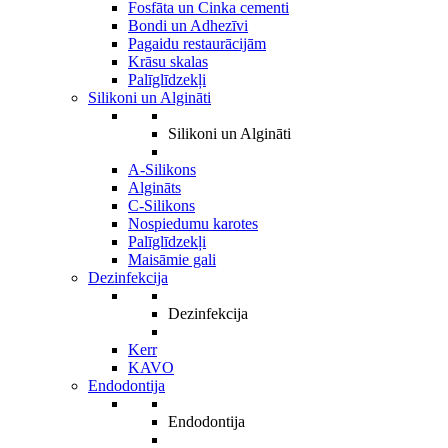
Fosfāta un Cinka cementi
Bondi un Adhezīvi
Pagaidu restaurācijām
Krāsu skalas
Palīglīdzekļi
Silikoni un Algināti
Silikoni un Algināti
A-Silikons
Algināts
C-Silikons
Nospiedumu karotes
Palīglīdzekļi
Maisāmie gali
Dezinfekcija
Dezinfekcija
Kerr
KAVO
Endodontija
Endodontija