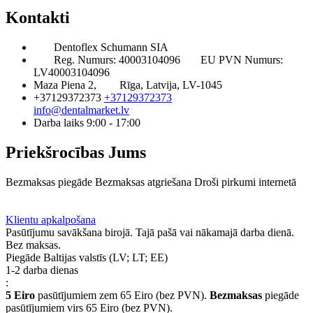
Kontakti
Dentoflex Schumann SIA
Reg. Numurs: 40003104096
EU PVN Numurs:
LV40003104096
Maza Piena 2,
Rīga, Latvija, LV-1045
+37129372373
+37129372373
info@dentalmarket.lv
Darba laiks 9:00 - 17:00
Priekšrocības Jums
Bezmaksas piegāde
Bezmaksas atgriešana
Droši pirkumi internetā
BUJ
Privilēģiju programma
Piegāde
Klientu apkalpošana
Pasūtījumu savākšana birojā. Tajā pašā vai nākamajā darba dienā.
Bez maksas.
Piegāde Baltijas valstīs (LV; LT; EE)
1-2 darba dienas
:
5 Eiro
pasūtījumiem zem 65 Eiro (bez PVN).
Bezmaksas
piegāde
pasūtījumiem virs 65 Eiro (bez PVN).