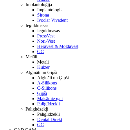
Implantoloģija
Implantoloģija
Sirona
Ivoclar Vivadent
Ieguldmasas
Ieguldmasas
PressVest
Nori-Vest
Heravest & Moldavest
GC
Metāli
Metāli
Kulzer
Algināti un Ģipši
Algināti un Ģipši
A-Silikons
C-Silikons
Ģipši
Maisāmie gali
Palīglīdzekļi
Palīglīdzekļi
Palīglīdzekļi
Dental Direkt
GC
CAD/CAM