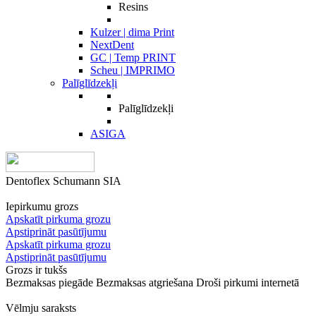
Resins
Kulzer | dima Print
NextDent
GC | Temp PRINT
Scheu | IMPRIMO
Palīglīdzekļi
Palīglīdzekļi
ASIGA
Dentoflex Schumann SIA
Iepirkumu grozs
Apskatīt pirkuma grozu
Apstiprināt pasūtījumu
Apskatīt pirkuma grozu
Apstiprināt pasūtījumu
Grozs ir tukšs
Bezmaksas piegāde
Bezmaksas atgriešana
Droši pirkumi internetā
Vēlmju saraksts