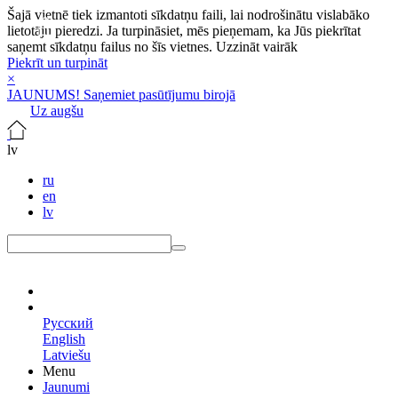
Šajā vietnē tiek izmantoti sīkdatņu faili, lai nodrošinātu vislabāko
lietotāju pieredzi. Ja turpināsiet, mēs pieņemam, ka Jūs piekrītat
saņemt sīkdatņu failus no šīs vietnes.
Uzzināt vairāk
Piekrīt un turpināt
×
JAUNUMS! Saņemiet pasūtījumu birojā
Uz augšu
lv
ru
en
lv
lv
Русский
English
Latviešu
Menu
Jaunumi