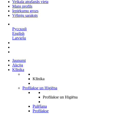
Veikala atrašanās vieta
Mans profils
Iepirkumu grozs
Vēlmju saraksts
LV
Русский
English
Latviešu
Jaunumi
Akcija
Klīnika
Klīnika
Profilakse un Higiēna
Profilakse un Higiēna
Pulēšana
Profilakse