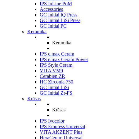
IPS InLine PoM
Accessories
GC Initial IQ Press
GC Initial LiSi Press
GC Initial PC
Keramika
Keramika
IPS e.max Ceram
IPS e.max Ceram Power
IPS Style Ceram
VITA VM9
Cerabien ZR
HC Zirconia 750
GC Initial LiSi
GC Initial Zr-FS
Krāsas
Krāsas
IPS Ivocolor
IPS Empress Universal
VITA AKZENT Plus
HeraCeram Universal