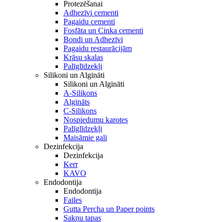
Protezēšanai
Adhezīvi cementi
Pagaidu cementi
Fosfāta un Cinka cementi
Bondi un Adhezīvi
Pagaidu restaurācijām
Krāsu skalas
Palīglīdzekļi
Silikoni un Algināti
Silikoni un Algināti
A-Silikons
Algināts
C-Silikons
Nospiedumu karotes
Palīglīdzekļi
Maisāmie gali
Dezinfekcija
Dezinfekcija
Kerr
KAVO
Endodontija
Endodontija
Failes
Gutta Percha un Paper points
Sakņu tapas