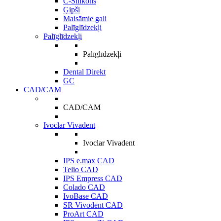
C-Silikons
Ģipši
Maisāmie gali
Palīglīdzekļi
Palīglīdzekļi
Palīglīdzekļi
Dental Direkt
GC
CAD/CAM
CAD/CAM
Ivoclar Vivadent
Ivoclar Vivadent
IPS e.max CAD
Telio CAD
IPS Empress CAD
Colado CAD
IvoBase CAD
SR Vivodent CAD
ProArt CAD