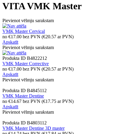
VITA VMK Master
Pievienot vēlmju sarakstam
VMK Master Cervical
no
€
17.00
bez PVN
(
€
20.57
ar PVN)
Apskatīt
Pievienot vēlmju sarakstam
Produkta ID
B4822212
VMK Master Corrective
no
€
17.00
bez PVN
(
€
20.57
ar PVN)
Apskatīt
Pievienot vēlmju sarakstam
Produkta ID
B4845112
VMK Master Dentine
no
€
14.67
bez PVN
(
€
17.75
ar PVN)
Apskatīt
Pievienot vēlmju sarakstam
Produkta ID
B4803112
VMK Master Dentine 3D master
no
€
14.74
bez PVN
(
€
17.84
ar PVN)