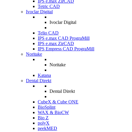
IPS e.max ZirCAD
Tetric CAD
Ivoclar Digital
Ivoclar Digital
Telio CAD
IPS e.max CAD PrograMill
IPS e.max ZirCAD
IPS Empress CAD PrograMill
Noritake
Noritake
Katana
Dental Direkt
Dental Direkt
CubeX & Cube ONE
BioSplint
WAX & BioCW
Bio Z
polyX
peekMED