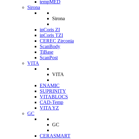
tempMED
Sirona
Sirona
inCoris ZI
inCoris TZI
CEREC Zirconia
ScanBody
TiBase
ScanPost
VITA
VITA
ENAMIC
SUPRINITY
VITABLOCS
CAD-Temp
VITA YZ
GC
GC
CERASMART