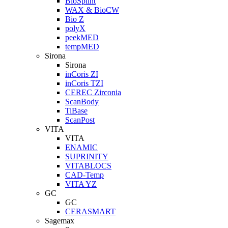
BioSplint
WAX & BioCW
Bio Z
polyX
peekMED
tempMED
Sirona
Sirona
inCoris ZI
inCoris TZI
CEREC Zirconia
ScanBody
TiBase
ScanPost
VITA
VITA
ENAMIC
SUPRINITY
VITABLOCS
CAD-Temp
VITA YZ
GC
GC
CERASMART
Sagemax