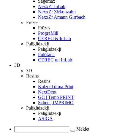
Sagemax
NexxZr InLab
NexxZr Zirkonzahn
NexxZr Amann Girrbach
Frēzes
Frēzes
PrograMill
CEREC & InLab
Palīglīdzekļi
Palīglīdzekļi
Pulēšana
CEREC un InLab
3D
3D
Resins
Resins
Kulzer | dima Print
NextDent
GC | Temp PRINT
Scheu | IMPRIMO
Palīglīdzekļi
Palīglīdzekļi
ASIGA
Meklēt