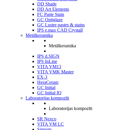
DD Shade
DD Art Elements
FC Paste Stain
GC Optiglaze
GC Lustre pastes & stains
IPS e.max CAD Crystall
Metālkeramika
Metālkeramika
IPS d.SIGN
IPS InLine
VITA VM13
VITA VMK Master
EX-3
HeraCeram
GC Initial
GC Initial IQ
Laboratorijas kompozīti
Laboratorijas kompozīti
SR Nexco
VITA VM LC
Signum