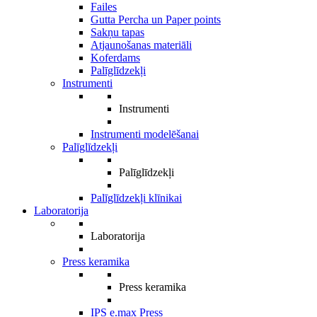
Failes
Gutta Percha un Paper points
Sakņu tapas
Atjaunošanas materiāli
Koferdams
Palīglīdzekļi
Instrumenti
Instrumenti
Instrumenti modelēšanai
Palīglīdzekļi
Palīglīdzekļi
Palīglīdzekļi klīnikai
Laboratorija
Laboratorija
Press keramika
Press keramika
IPS e.max Press