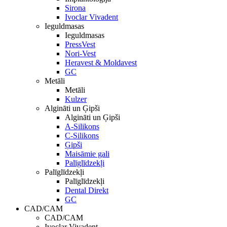
Sirona
Ivoclar Vivadent
Ieguldmasas
Ieguldmasas
PressVest
Nori-Vest
Heravest & Moldavest
GC
Metāli
Metāli
Kulzer
Algināti un Ģipši
Algināti un Ģipši
A-Silikons
C-Silikons
Ģipši
Maisāmie gali
Palīglīdzekļi
Palīglīdzekļi
Palīglīdzekļi
Dental Direkt
GC
CAD/CAM
CAD/CAM
Ivoclar Vivadent