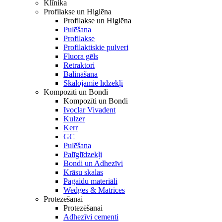
Klīnika
Profilakse un Higiēna
Profilakse un Higiēna
Pulēšana
Profilakse
Profilaktiskie pulveri
Fluora gēls
Retraktori
Balināšana
Skalojamie līdzekļi
Kompozīti un Bondi
Kompozīti un Bondi
Ivoclar Vivadent
Kulzer
Kerr
GC
Pulēšana
Palīglīdzekļi
Bondi un Adhezīvi
Krāsu skalas
Pagaidu materiāli
Wedges & Matrices
Protezēšanai
Protezēšanai
Adhezīvi cementi