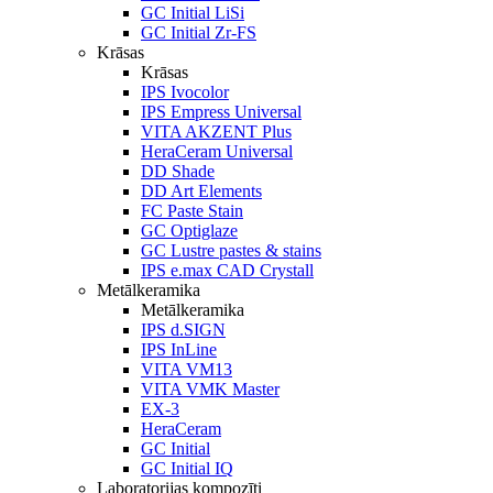
GC Initial LiSi
GC Initial Zr-FS
Krāsas
Krāsas
IPS Ivocolor
IPS Empress Universal
VITA AKZENT Plus
HeraCeram Universal
DD Shade
DD Art Elements
FC Paste Stain
GC Optiglaze
GC Lustre pastes & stains
IPS e.max CAD Crystall
Metālkeramika
Metālkeramika
IPS d.SIGN
IPS InLine
VITA VM13
VITA VMK Master
EX-3
HeraCeram
GC Initial
GC Initial IQ
Laboratorijas kompozīti