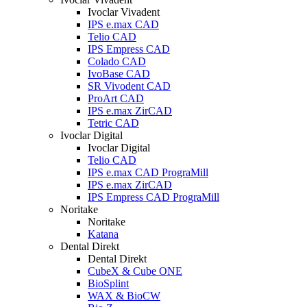
Ivoclar Vivadent
IPS e.max CAD
Telio CAD
IPS Empress CAD
Colado CAD
IvoBase CAD
SR Vivodent CAD
ProArt CAD
IPS e.max ZirCAD
Tetric CAD
Ivoclar Digital
Ivoclar Digital
Telio CAD
IPS e.max CAD PrograMill
IPS e.max ZirCAD
IPS Empress CAD PrograMill
Noritake
Noritake
Katana
Dental Direkt
Dental Direkt
CubeX & Cube ONE
BioSplint
WAX & BioCW