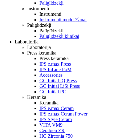
Palīglīdzekļi
Instrumenti
Instrumenti
Instrumenti modelēšanai
Palīglīdzekļi
Palīglīdzekļi
Palīglīdzekļi klīnikai
Laboratorija
Laboratorija
Press keramika
Press keramika
IPS e.max Press
IPS InLine PoM
Accessories
GC Initial IQ Press
GC Initial LiSi Press
GC Initial PC
Keramika
Keramika
IPS e.max Ceram
IPS e.max Ceram Power
IPS Style Ceram
VITA VM9
Cerabien ZR
HC Zirconia 750