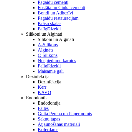
Pagaidu cementi
Fosfāta un Cinka cementi
Bondi un Adhezīvi
Pagaidu restaurācijām
Krāsu skalas
Palīglīdzekļi
Silikoni un Algināti
Silikoni un Algināti
A-Silikons
Algināts
C-Silikons
Nospiedumu karotes
Palīglīdzekļi
Maisāmie gali
Dezinfekcija
Dezinfekcija
Kerr
KAVO
Endodontija
Endodontija
Failes
Gutta Percha un Paper points
Sakņu tapas
Atjaunošanas materiāli
Koferdams