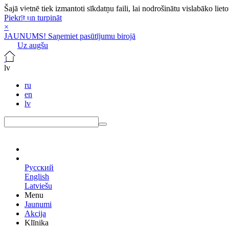
Šajā vietnē tiek izmantoti sīkdatņu faili, lai nodrošinātu vislabāko lie
Piekrīt un turpināt
×
JAUNUMS! Saņemiet pasūtījumu birojā
Uz augšu
lv
ru
en
lv
lv
Русский
English
Latviešu
Menu
Jaunumi
Akcija
Klīnika