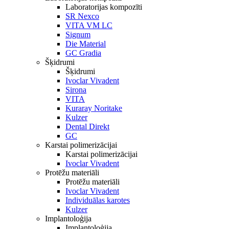
Laboratorijas kompozīti
SR Nexco
VITA VM LC
Signum
Die Material
GC Gradia
Šķidrumi
Šķidrumi
Ivoclar Vivadent
Sirona
VITA
Kuraray Noritake
Kulzer
Dental Direkt
GC
Karstai polimerizācijai
Karstai polimerizācijai
Ivoclar Vivadent
Protēžu materiāli
Protēžu materiāli
Ivoclar Vivadent
Individuālas karotes
Kulzer
Implantoloģija
Implantoloģija