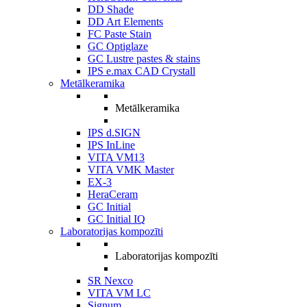
DD Shade
DD Art Elements
FC Paste Stain
GC Optiglaze
GC Lustre pastes & stains
IPS e.max CAD Crystall
Metālkeramika
Metālkeramika
IPS d.SIGN
IPS InLine
VITA VM13
VITA VMK Master
EX-3
HeraCeram
GC Initial
GC Initial IQ
Laboratorijas kompozīti
Laboratorijas kompozīti
SR Nexco
VITA VM LC
Signum