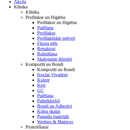
Akcija
Klīnika
Klīnika
Profilakse un Higiēna
Profilakse un Higiēna
Pulēšana
Profilakse
Profilaktiskie pulveri
Fluora gēls
Retraktori
Balināšana
Skalojamie līdzekļi
Kompozīti un Bondi
Kompozīti un Bondi
Ivoclar Vivadent
Kulzer
Kerr
GC
Pulēšana
Palīglīdzekļi
Bondi un Adhezīvi
Krāsu skalas
Pagaidu materiāli
Wedges & Matrices
Protezēšanai