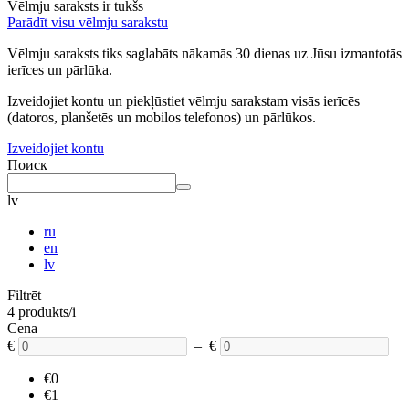
Vēlmju saraksts ir tukšs
Parādīt visu vēlmju sarakstu
Vēlmju saraksts tiks saglabāts nākamās 30 dienas uz Jūsu izmantotās
ierīces un pārlūka.
Izveidojiet kontu un piekļūstiet vēlmju sarakstam visās ierīcēs
(datoros, planšetēs un mobilos telefonos) un pārlūkos.
Izveidojiet kontu
Поиск
lv
ru
en
lv
Filtrēt
4 produkts/i
Cena
€
– €
€0
€1