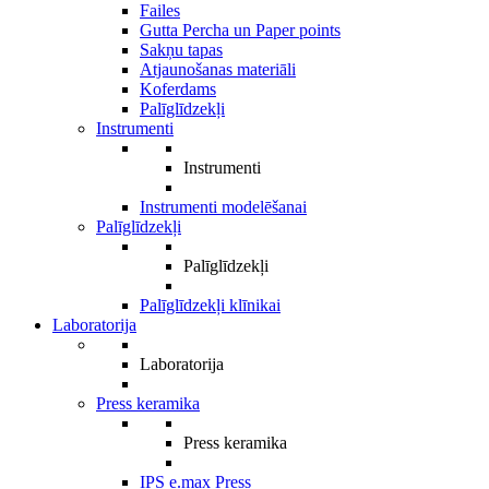
Failes
Gutta Percha un Paper points
Sakņu tapas
Atjaunošanas materiāli
Koferdams
Palīglīdzekļi
Instrumenti
Instrumenti
Instrumenti modelēšanai
Palīglīdzekļi
Palīglīdzekļi
Palīglīdzekļi klīnikai
Laboratorija
Laboratorija
Press keramika
Press keramika
IPS e.max Press