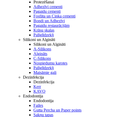
Protezēšanai
Adhezīvi cementi
Pagaidu cementi
Fosfāta un Cinka cementi
Bondi un Adhezīvi
Pagaidu restaurācijām
Krāsu skalas
Palīglīdzekļi
Silikoni un Algināti
Silikoni un Algināti
A-Silikons
Algināts
C-Silikons
Nospiedumu karotes
Palīglīdzekļi
Maisāmie gali
Dezinfekcija
Dezinfekcija
Kerr
KAVO
Endodontija
Endodontija
Failes
Gutta Percha un Paper points
Sakņu tapas