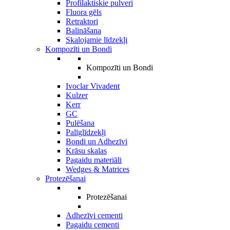
Profilaktiskie pulveri
Fluora gēls
Retraktori
Balināšana
Skalojamie līdzekļi
Kompozīti un Bondi
Kompozīti un Bondi
Ivoclar Vivadent
Kulzer
Kerr
GC
Pulēšana
Palīglīdzekļi
Bondi un Adhezīvi
Krāsu skalas
Pagaidu materiāli
Wedges & Matrices
Protezēšanai
Protezēšanai
Adhezīvi cementi
Pagaidu cementi