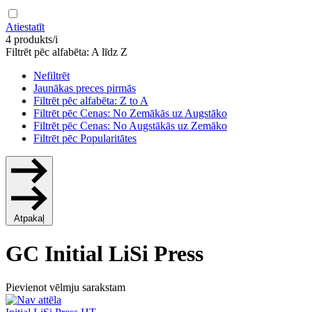
Atiestatīt
4 produkts/i
Filtrēt pēc alfabēta: A līdz Z
Nefiltrēt
Jaunākas preces pirmās
Filtrēt pēc alfabēta: Z to A
Filtrēt pēc Cenas: No Zemākās uz Augstāko
Filtrēt pēc Cenas: No Augstākās uz Zemāko
Filtrēt pēc Popularitātes
Atpakaļ
GC Initial LiSi Press
Pievienot vēlmju sarakstam