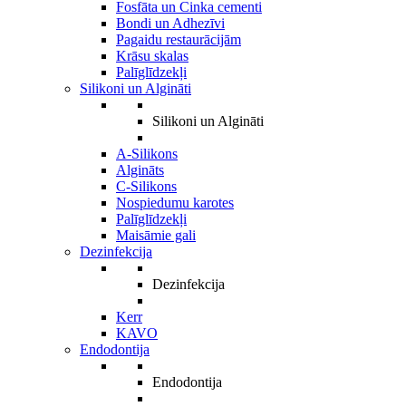
Fosfāta un Cinka cementi
Bondi un Adhezīvi
Pagaidu restaurācijām
Krāsu skalas
Palīglīdzekļi
Silikoni un Algināti
Silikoni un Algināti
A-Silikons
Algināts
C-Silikons
Nospiedumu karotes
Palīglīdzekļi
Maisāmie gali
Dezinfekcija
Dezinfekcija
Kerr
KAVO
Endodontija
Endodontija