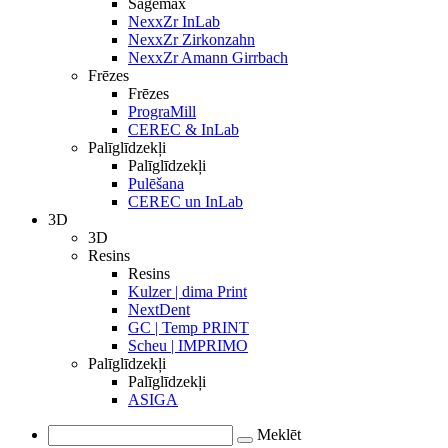
Sagemax
NexxZr InLab
NexxZr Zirkonzahn
NexxZr Amann Girrbach
Frēzes
Frēzes
PrograMill
CEREC & InLab
Palīglīdzekļi
Palīglīdzekļi
Pulēšana
CEREC un InLab
3D
3D
Resins
Resins
Kulzer | dima Print
NextDent
GC | Temp PRINT
Scheu | IMPRIMO
Palīglīdzekļi
Palīglīdzekļi
ASIGA
Meklēt