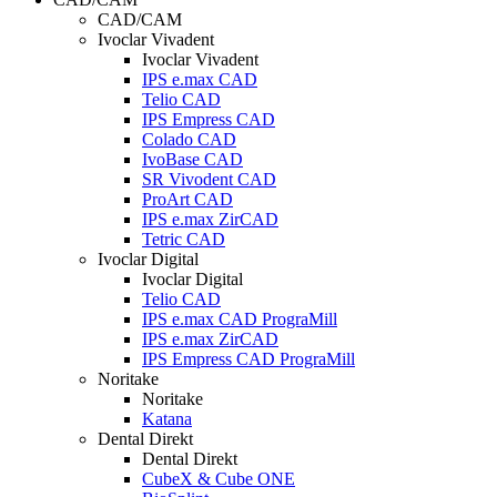
CAD/CAM
Ivoclar Vivadent
Ivoclar Vivadent
IPS e.max CAD
Telio CAD
IPS Empress CAD
Colado CAD
IvoBase CAD
SR Vivodent CAD
ProArt CAD
IPS e.max ZirCAD
Tetric CAD
Ivoclar Digital
Ivoclar Digital
Telio CAD
IPS e.max CAD PrograMill
IPS e.max ZirCAD
IPS Empress CAD PrograMill
Noritake
Noritake
Katana
Dental Direkt
Dental Direkt
CubeX & Cube ONE