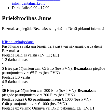
info@dentalmarket.lv
Darba laiks 9:00 - 17:00
Priekšrocības Jums
Bezmaksas piegāde
Bezmaksas atgriešana
Droši pirkumi internetā
BUJ
Privilēģiju programma
Piegāde
Klientu apkalpošana
Pasūtījumu savākšana birojā. Tajā pašā vai nākamajā darba dienā.
Bez maksas.
Piegāde Baltijas valstīs (LV; LT; EE)
1-2 darba dienas
:
5 Eiro
pasūtījumiem zem 65 Eiro (bez PVN).
Bezmaksas
piegāde
pasūtījumiem virs 65 Eiro (bez PVN).
Piegāde ES valstīs
4-5 darba dienas
:
30 Eiro
pasūtījumiem zem 300 Eiro (bez PVN).
Bezmaksas
piegāde pasūtījumiem virs 300 Eiro (bez PVN).
Piegāde Kiprā
€ 65
pasutījumiem zem € 1000 (bez PVN).
€ 40
pasūtījumiem virs € 1000 (bez PVN).
Piegāde uz vēlamo Omniva vai DPD pakomātu EE, LV, LT