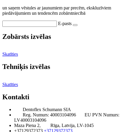
un saņem vēstules ar jaunumiem par precēm, ekskluzīviem
piedāvājumiem un tendencēm zobārstniecībā
E-pasts
Zobārsts izvēlas
Skatīties
Tehniķis izvēlas
Skatīties
Kontakti
Dentoflex Schumann SIA
Reg. Numurs: 40003104096
EU PVN Numurs:
LV40003104096
Maza Piena 2,
Rīga, Latvija, LV-1045
+37129372373
+37129372373