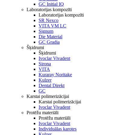
GC Initial IQ
Laboratorijas kompozīti
Laboratorijas kompozīti
SR Nexco
VITA VM LC
Signum
Die Material
GC Gradia
Šķidrumi
Šķidrumi
Ivoclar Vivadent
Sirona
VITA
Kuraray Noritake
Kulzer
Dental Direkt
GC
Karstai polimerizācijai
Karstai polimerizācijai
Ivoclar Vivadent
Protēžu materiāli
Protēžu materiāli
Ivoclar Vivadent
Individuālas karotes
Kulzer