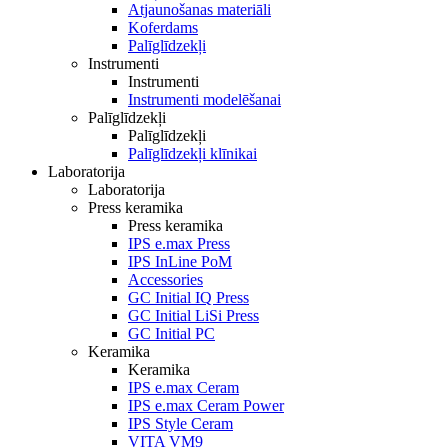
Atjaunošanas materiāli
Koferdams
Palīglīdzekļi
Instrumenti
Instrumenti
Instrumenti modelēšanai
Palīglīdzekļi
Palīglīdzekļi
Palīglīdzekļi klīnikai
Laboratorija
Laboratorija
Press keramika
Press keramika
IPS e.max Press
IPS InLine PoM
Accessories
GC Initial IQ Press
GC Initial LiSi Press
GC Initial PC
Keramika
Keramika
IPS e.max Ceram
IPS e.max Ceram Power
IPS Style Ceram
VITA VM9