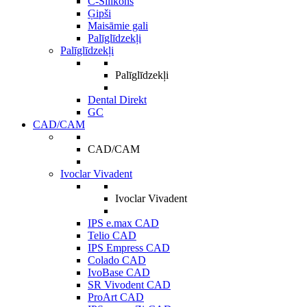
C-Silikons
Ģipši
Maisāmie gali
Palīglīdzekļi
Palīglīdzekļi
Palīglīdzekļi
Dental Direkt
GC
CAD/CAM
CAD/CAM
Ivoclar Vivadent
Ivoclar Vivadent
IPS e.max CAD
Telio CAD
IPS Empress CAD
Colado CAD
IvoBase CAD
SR Vivodent CAD
ProArt CAD