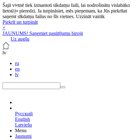
Šajā vietnē tiek izmantoti sīkdatņu faili, lai nodrošinātu vislabāko
lietotāju pieredzi. Ja turpināsiet, mēs pieņemam, ka Jūs piekrītat
saņemt sīkdatņu failus no šīs vietnes.
Uzzināt vairāk
Piekrīt un turpināt
×
JAUNUMS! Saņemiet pasūtījumu birojā
Uz augšu
lv
ru
en
lv
lv
Русский
English
Latviešu
Menu
Jaunumi