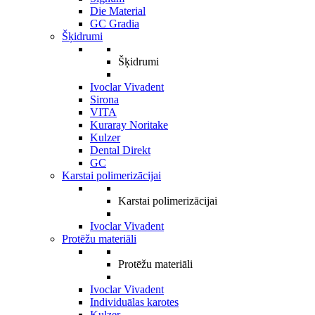
Die Material
GC Gradia
Šķidrumi
Šķidrumi
Ivoclar Vivadent
Sirona
VITA
Kuraray Noritake
Kulzer
Dental Direkt
GC
Karstai polimerizācijai
Karstai polimerizācijai
Ivoclar Vivadent
Protēžu materiāli
Protēžu materiāli
Ivoclar Vivadent
Individuālas karotes
Kulzer