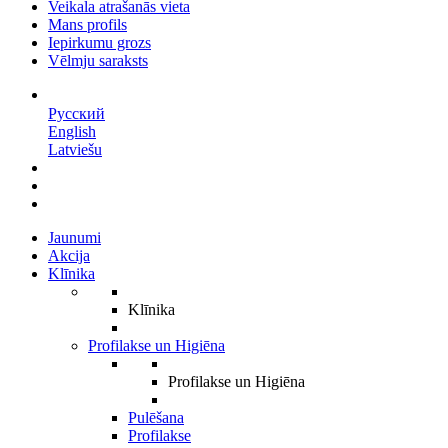
Veikala atrašanās vieta
Mans profils
Iepirkumu grozs
Vēlmju saraksts
LV
Русский
English
Latviešu
Jaunumi
Akcija
Klīnika
Klīnika
Profilakse un Higiēna
Profilakse un Higiēna
Pulēšana
Profilakse