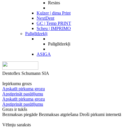
Resins
Kulzer | dima Print
NextDent
GC | Temp PRINT
Scheu | IMPRIMO
Palīglīdzekļi
Palīglīdzekļi
ASIGA
Dentoflex Schumann SIA
Iepirkumu grozs
Apskatīt pirkuma grozu
Apstiprināt pasūtījumu
Apskatīt pirkuma grozu
Apstiprināt pasūtījumu
Grozs ir tukšs
Bezmaksas piegāde
Bezmaksas atgriešana
Droši pirkumi internetā
Vēlmju saraksts