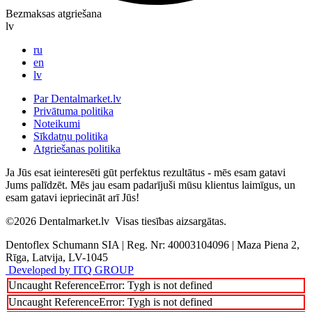
Bezmaksas atgriešana
lv
ru
en
lv
Par Dentalmarket.lv
Privātuma politika
Noteikumi
Sīkdatņu politika
Atgriešanas politika
Ja Jūs esat ieinteresēti gūt perfektus rezultātus - mēs esam gatavi
Jums palīdzēt. Mēs jau esam padarījuši mūsu klientus laimīgus, un
esam gatavi iepriecināt arī Jūs!
©2026
Dentalmarket.lv
Visas tiesības aizsargātas.
Dentoflex Schumann SIA
|
Reg. Nr: 40003104096
|
Maza Piena 2,
Rīga, Latvija, LV-1045
Developed by ITQ GROUP
Uncaught ReferenceError: Tygh is not defined
Uncaught ReferenceError: Tygh is not defined