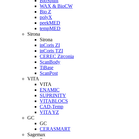
BioSplint
WAX & BioCW
Bio Z
polyX
peekMED
tempMED
Sirona
Sirona
inCoris ZI
inCoris TZI
CEREC Zirconia
ScanBody
TiBase
ScanPost
VITA
VITA
ENAMIC
SUPRINITY
VITABLOCS
CAD-Temp
VITA YZ
GC
GC
CERASMART
Sagemax