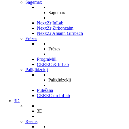
Sagemax
Sagemax
NexxZr InLab
NexxZr Zirkonzahn
NexxZr Amann Girrbach
Frēzes
Frēzes
PrograMill
CEREC & InLab
Palīglīdzekļi
Palīglīdzekļi
Pulēšana
CEREC un InLab
3D
3D
Resins