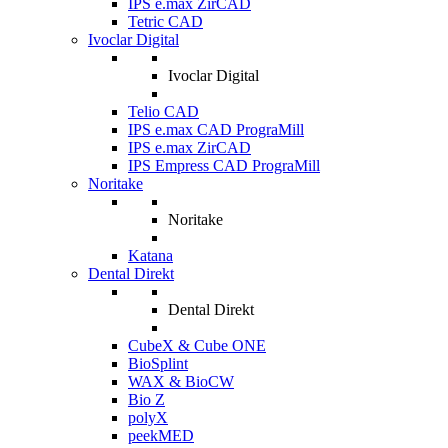
IPS e.max ZirCAD
Tetric CAD
Ivoclar Digital
Ivoclar Digital
Telio CAD
IPS e.max CAD PrograMill
IPS e.max ZirCAD
IPS Empress CAD PrograMill
Noritake
Noritake
Katana
Dental Direkt
Dental Direkt
CubeX & Cube ONE
BioSplint
WAX & BioCW
Bio Z
polyX
peekMED