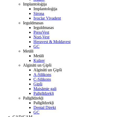
Implantoloģija
Implantoloģija
Sirona
Ivoclar Vivadent
Ieguldmasas
Ieguldmasas
PressVest
Nori-Vest
Heravest & Moldavest
GC
Metāli
Metāli
Kulzer
Algināti un Ģipši
Algināti un Ģipši
A-Silikons
C-Silikons
Ģipši
Maisāmie gali
Palīglīdzekļi
Palīglīdzekļi
Palīglīdzekļi
Dental Direkt
GC
CAD/CAM