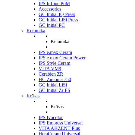
IPS InLine PoM
Accessories
GC Initial IQ Press
GC Initial LiSi Press
GC Initial PC
Keramika
Keramika
IPS e.max Ceram
IPS e.max Ceram Power
IPS Style Ceram
VITA VM9
Cerabien ZR
HC Zirconia 750
GC Initial LiSi
GC Initial Zr-FS
Krāsas
Krāsas
IPS Ivocolor
IPS Empress Universal
VITA AKZENT Plus
HeraCeram Universal