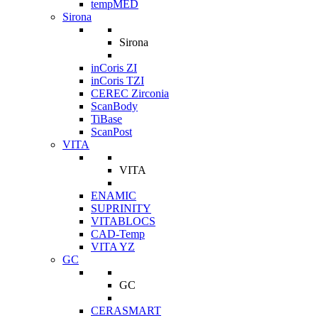
tempMED
Sirona
Sirona
inCoris ZI
inCoris TZI
CEREC Zirconia
ScanBody
TiBase
ScanPost
VITA
VITA
ENAMIC
SUPRINITY
VITABLOCS
CAD-Temp
VITA YZ
GC
GC
CERASMART