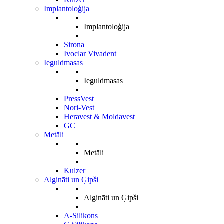
Implantoloģija
Implantoloģija
Sirona
Ivoclar Vivadent
Ieguldmasas
Ieguldmasas
PressVest
Nori-Vest
Heravest & Moldavest
GC
Metāli
Metāli
Kulzer
Algināti un Ģipši
Algināti un Ģipši
A-Silikons