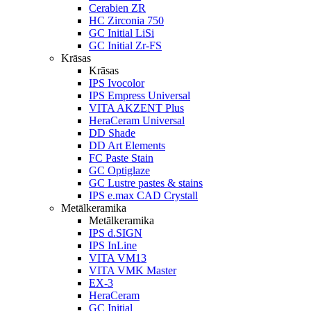
Cerabien ZR
HC Zirconia 750
GC Initial LiSi
GC Initial Zr-FS
Krāsas
Krāsas
IPS Ivocolor
IPS Empress Universal
VITA AKZENT Plus
HeraCeram Universal
DD Shade
DD Art Elements
FC Paste Stain
GC Optiglaze
GC Lustre pastes & stains
IPS e.max CAD Crystall
Metālkeramika
Metālkeramika
IPS d.SIGN
IPS InLine
VITA VM13
VITA VMK Master
EX-3
HeraCeram
GC Initial