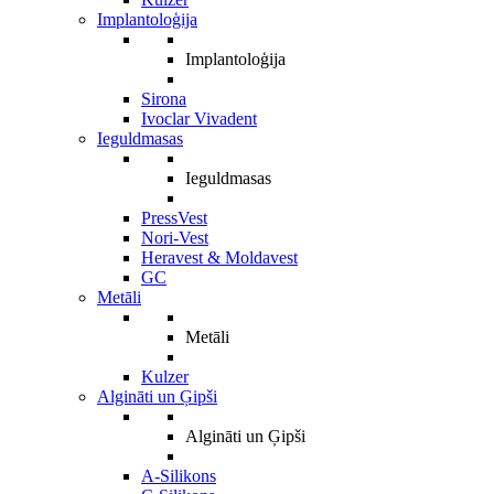
Implantoloģija
Implantoloģija
Sirona
Ivoclar Vivadent
Ieguldmasas
Ieguldmasas
PressVest
Nori-Vest
Heravest & Moldavest
GC
Metāli
Metāli
Kulzer
Algināti un Ģipši
Algināti un Ģipši
A-Silikons