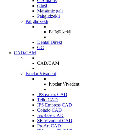
C-Silikons
Ģipši
Maisāmie gali
Palīglīdzekļi
Palīglīdzekļi
Palīglīdzekļi
Dental Direkt
GC
CAD/CAM
CAD/CAM
Ivoclar Vivadent
Ivoclar Vivadent
IPS e.max CAD
Telio CAD
IPS Empress CAD
Colado CAD
IvoBase CAD
SR Vivodent CAD
ProArt CAD