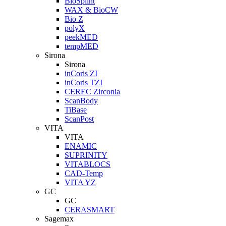
BioSplint
WAX & BioCW
Bio Z
polyX
peekMED
tempMED
Sirona
Sirona
inCoris ZI
inCoris TZI
CEREC Zirconia
ScanBody
TiBase
ScanPost
VITA
VITA
ENAMIC
SUPRINITY
VITABLOCS
CAD-Temp
VITA YZ
GC
GC
CERASMART
Sagemax