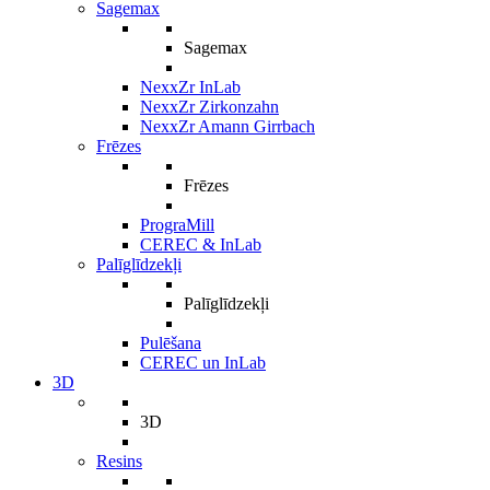
Sagemax
Sagemax
NexxZr InLab
NexxZr Zirkonzahn
NexxZr Amann Girrbach
Frēzes
Frēzes
PrograMill
CEREC & InLab
Palīglīdzekļi
Palīglīdzekļi
Pulēšana
CEREC un InLab
3D
3D
Resins