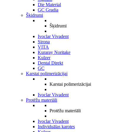
Die Material
GC Gradia
Šķidrumi
Šķidrumi
Ivoclar Vivadent
Sirona
VITA
Kuraray Noritake
Kulzer
Dental Direkt
GC
Karstai polimerizācijai
Karstai polimerizācijai
Ivoclar Vivadent
Protēžu materiāli
Protēžu materiāli
Ivoclar Vivadent
Individuālas karotes
Kulzer