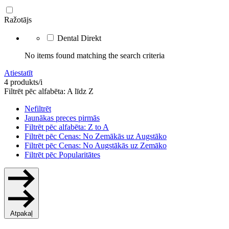
Ražotājs
Dental Direkt
No items found matching the search criteria
Atiestatīt
4 produkts/i
Filtrēt pēc alfabēta: A līdz Z
Nefiltrēt
Jaunākas preces pirmās
Filtrēt pēc alfabēta: Z to A
Filtrēt pēc Cenas: No Zemākās uz Augstāko
Filtrēt pēc Cenas: No Augstākās uz Zemāko
Filtrēt pēc Popularitātes
Atpakaļ