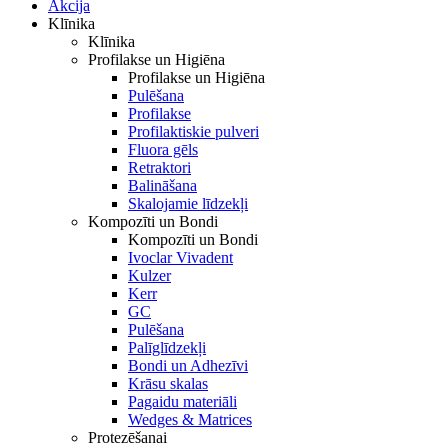
Akcija
Klīnika
Klīnika
Profilakse un Higiēna
Profilakse un Higiēna
Pulēšana
Profilakse
Profilaktiskie pulveri
Fluora gēls
Retraktori
Balināšana
Skalojamie līdzekļi
Kompozīti un Bondi
Kompozīti un Bondi
Ivoclar Vivadent
Kulzer
Kerr
GC
Pulēšana
Palīglīdzekļi
Bondi un Adhezīvi
Krāsu skalas
Pagaidu materiāli
Wedges & Matrices
Protezēšanai