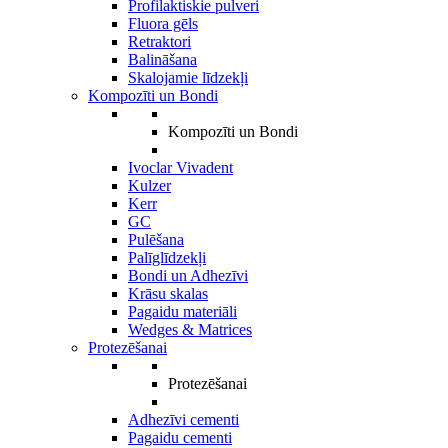
Profilaktiskie pulveri
Fluora gēls
Retraktori
Balināšana
Skalojamie līdzekļi
Kompozīti un Bondi
Kompozīti un Bondi
Ivoclar Vivadent
Kulzer
Kerr
GC
Pulēšana
Palīglīdzekļi
Bondi un Adhezīvi
Krāsu skalas
Pagaidu materiāli
Wedges & Matrices
Protezēšanai
Protezēšanai
Adhezīvi cementi
Pagaidu cementi