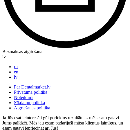
Bezmaksas atgriešana
lv
ru
en
lv
Par Dentalmarket.lv
Privātuma politika
Noteikumi
Sīkdatņu politika
Atgriešanas politika
Ja Jūs esat ieinteresēti gūt perfektus rezultātus - mēs esam gatavi
Jums palīdzēt. Mēs jau esam padarījuši mūsu klientus laimīgus, un
esam gatavi iepriecināt arī Jūs!