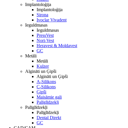
Implantoloģija
Implantoloģija
Sirona
Ivoclar Vivadent
Ieguldmasas
Ieguldmasas
PressVest
Nori-Vest
Heravest & Moldavest
GC
Metāli
Metāli
Kulzer
Algināti un Ģipši
Algināti un Ģipši
A-Silikons
C-Silikons
Ģipši
Maisāmie gali
Palīglīdzekļi
Palīglīdzekļi
Palīglīdzekļi
Dental Direkt
GC
CAD/CAM