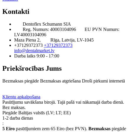
Kontakti
Dentoflex Schumann SIA
Reg. Numurs: 40003104096
EU PVN Numurs:
LV40003104096
Maza Piena 2,
Rīga, Latvija, LV-1045
+37129372373
+37129372373
info@dentalmarket.lv
Darba laiks 9:00 - 17:00
Priekšrocības Jums
Bezmaksas piegāde
Bezmaksas atgriešana
Droši pirkumi internetā
BUJ
Privilēģiju programma
Piegāde
Klientu apkalpošana
Pasūtījumu savākšana birojā. Tajā pašā vai nākamajā darba dienā.
Bez maksas.
Piegāde Baltijas valstīs (LV; LT; EE)
1-2 darba dienas
:
5 Eiro
pasūtījumiem zem 65 Eiro (bez PVN).
Bezmaksas
piegāde