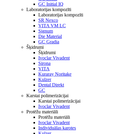
GC Initial IQ
Laboratorijas kompozīti
Laboratorijas kompozīti
SR Nexco
VITA VM LC
Signum
Die Material
GC Gradia
Šķidrumi
Šķidrumi
Ivoclar Vivadent
Sirona
VITA
Kuraray Noritake
Kulzer
Dental Direkt
GC
Karstai polimerizācijai
Karstai polimerizācijai
Ivoclar Vivadent
Protēžu materiāli
Protēžu materiāli
Ivoclar Vivadent
Individuālas karotes
Kulzer