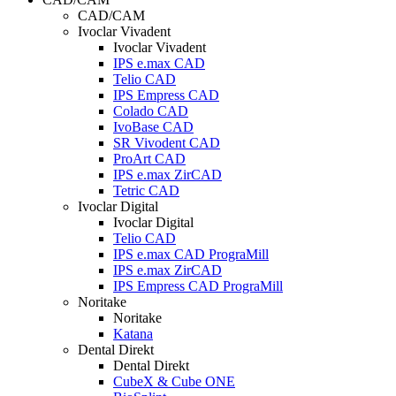
CAD/CAM
Ivoclar Vivadent
Ivoclar Vivadent
IPS e.max CAD
Telio CAD
IPS Empress CAD
Colado CAD
IvoBase CAD
SR Vivodent CAD
ProArt CAD
IPS e.max ZirCAD
Tetric CAD
Ivoclar Digital
Ivoclar Digital
Telio CAD
IPS e.max CAD PrograMill
IPS e.max ZirCAD
IPS Empress CAD PrograMill
Noritake
Noritake
Katana
Dental Direkt
Dental Direkt
CubeX & Cube ONE