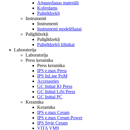
Atjaunošanas materiāli
Koferdams
Palīglīdzekļi
Instrumenti
Instrumenti
Instrumenti modelēšanai
Palīglīdzekļi
Palīglīdzekļi
Palīglīdzekļi klīnikai
Laboratorija
Laboratorija
Press keramika
Press keramika
IPS e.max Press
IPS InLine PoM
Accessories
GC Initial IQ Press
GC Initial LiSi Press
GC Initial PC
Keramika
Keramika
IPS e.max Ceram
IPS e.max Ceram Power
IPS Style Ceram
VITA VM9