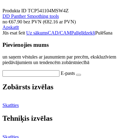
Produkta ID
TCP541104MSW4Z
DD Panther Smoothing tools
no
€
67.90
bez PVN
(
€
82.16
ar PVN)
Apskatīt
Jūs esat šeit
Uz sākums
CAD/CAM
Palīglīdzekļi
Pulēšana
Pievienojies mums
un saņem vēstules ar jaunumiem par precēm, ekskluzīviem
piedāvājumiem un tendencēm zobārstniecībā
E-pasts
Zobārsts izvēlas
Skatīties
Tehniķis izvēlas
Skatīties