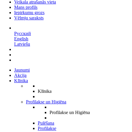
Veikala atrašanās vieta
Mans profils
Iepirkumu grozs
Vēlmju saraksts
LV
Русский
English
Latviešu
Jaunumi
Akcija
Klīnika
Klīnika
Profilakse un Higiēna
Profilakse un Higiēna
Pulēšana
Profilakse