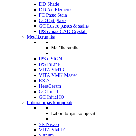
DD Shade
DD Art Elements
FC Paste Stain
GC Optiglaze
GC Lustre pastes & stains
IPS e.max CAD Crystall
Metālkeramika
Metālkeramika
IPS d.SIGN
IPS InLine
VITA VM13
VITA VMK Master
EX-3
HeraCeram
GC Initial
GC Initial IQ
Laboratorijas kompozīti
Laboratorijas kompozīti
SR Nexco
VITA VM LC
Signum