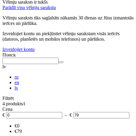
Vēlmju saraksts ir tukšs
Parādīt visu vēlmju sarakstu
Vēlmju saraksts tiks saglabāts nākamās 30 dienas uz Jūsu izmantotās
ierīces un pārlūka.
Izveidojiet kontu un piekļūstiet vēlmju sarakstam visās ierīcēs
(datoros, planšetēs un mobilos telefonos) un pārlūkos.
Izveidojiet kontu
Поиск
lv
ru
en
lv
Filtrēt
4 produkts/i
Cena
€
– €
€0
€79