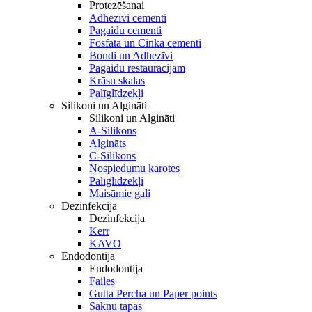
Protezēšanai
Adhezīvi cementi
Pagaidu cementi
Fosfāta un Cinka cementi
Bondi un Adhezīvi
Pagaidu restaurācijām
Krāsu skalas
Palīglīdzekļi
Silikoni un Algināti
Silikoni un Algināti
A-Silikons
Algināts
C-Silikons
Nospiedumu karotes
Palīglīdzekļi
Maisāmie gali
Dezinfekcija
Dezinfekcija
Kerr
KAVO
Endodontija
Endodontija
Failes
Gutta Percha un Paper points
Sakņu tapas