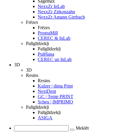
Sagemax
NexxZr InLab
NexxZr Zirkonzahn
NexxZr Amann Girrbach
Frēzes
Frēzes
PrograMill
CEREC & InLab
Palīglīdzekļi
Palīglīdzekļi
Pulēšana
CEREC un InLab
3D
3D
Resins
Resins
Kulzer | dima Print
NextDent
GC | Temp PRINT
Scheu | IMPRIMO
Palīglīdzekļi
Palīglīdzekļi
ASIGA
Meklēt