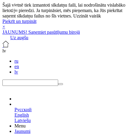
Šajā vietnē tiek izmantoti sīkdatņu faili, lai nodrošinātu vislabāko
lietotāju pieredzi. Ja turpināsiet, mēs pieņemam, ka Jūs piekrītat
saņemt sīkdatņu failus no šīs vietnes.
Uzzināt vairāk
Piekrīt un turpināt
×
JAUNUMS! Saņemiet pasūtījumu birojā
Uz augšu
lv
ru
en
lv
lv
Русский
English
Latviešu
Menu
Jaunumi