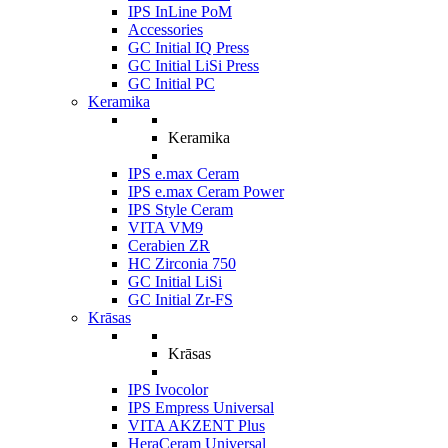
IPS InLine PoM
Accessories
GC Initial IQ Press
GC Initial LiSi Press
GC Initial PC
Keramika
Keramika
IPS e.max Ceram
IPS e.max Ceram Power
IPS Style Ceram
VITA VM9
Cerabien ZR
HC Zirconia 750
GC Initial LiSi
GC Initial Zr-FS
Krāsas
Krāsas
IPS Ivocolor
IPS Empress Universal
VITA AKZENT Plus
HeraCeram Universal