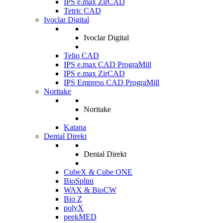
IPS e.max ZirCAD
Tetric CAD
Ivoclar Digital
Ivoclar Digital
Telio CAD
IPS e.max CAD PrograMill
IPS e.max ZirCAD
IPS Empress CAD PrograMill
Noritake
Noritake
Katana
Dental Direkt
Dental Direkt
CubeX & Cube ONE
BioSplint
WAX & BioCW
Bio Z
polyX
peekMED