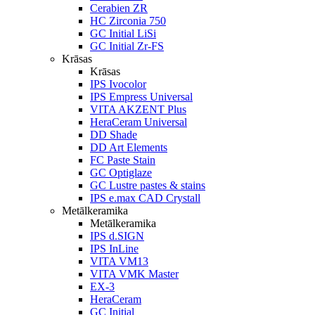
Cerabien ZR
HC Zirconia 750
GC Initial LiSi
GC Initial Zr-FS
Krāsas
Krāsas
IPS Ivocolor
IPS Empress Universal
VITA AKZENT Plus
HeraCeram Universal
DD Shade
DD Art Elements
FC Paste Stain
GC Optiglaze
GC Lustre pastes & stains
IPS e.max CAD Crystall
Metālkeramika
Metālkeramika
IPS d.SIGN
IPS InLine
VITA VM13
VITA VMK Master
EX-3
HeraCeram
GC Initial