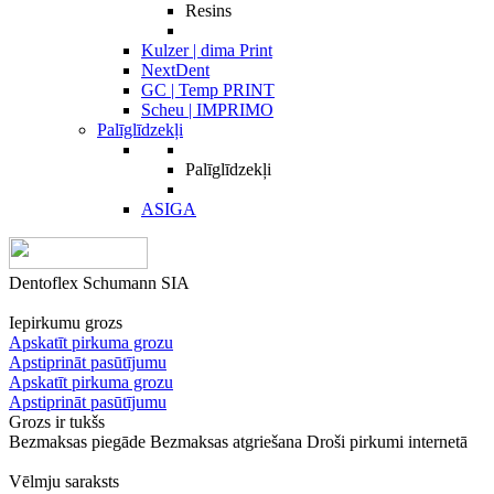
Resins
Kulzer | dima Print
NextDent
GC | Temp PRINT
Scheu | IMPRIMO
Palīglīdzekļi
Palīglīdzekļi
ASIGA
Dentoflex Schumann SIA
Iepirkumu grozs
Apskatīt pirkuma grozu
Apstiprināt pasūtījumu
Apskatīt pirkuma grozu
Apstiprināt pasūtījumu
Grozs ir tukšs
Bezmaksas piegāde
Bezmaksas atgriešana
Droši pirkumi internetā
Vēlmju saraksts