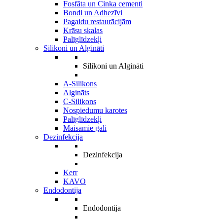
Fosfāta un Cinka cementi
Bondi un Adhezīvi
Pagaidu restaurācijām
Krāsu skalas
Palīglīdzekļi
Silikoni un Algināti
Silikoni un Algināti
A-Silikons
Algināts
C-Silikons
Nospiedumu karotes
Palīglīdzekļi
Maisāmie gali
Dezinfekcija
Dezinfekcija
Kerr
KAVO
Endodontija
Endodontija