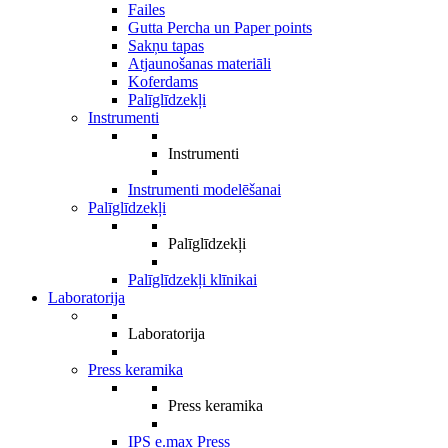
Failes
Gutta Percha un Paper points
Sakņu tapas
Atjaunošanas materiāli
Koferdams
Palīglīdzekļi
Instrumenti
Instrumenti
Instrumenti modelēšanai
Palīglīdzekļi
Palīglīdzekļi
Palīglīdzekļi klīnikai
Laboratorija
Laboratorija
Press keramika
Press keramika
IPS e.max Press