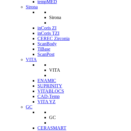
tempMED
Sirona
Sirona
inCoris ZI
inCoris TZI
CEREC Zirconia
ScanBody
TiBase
ScanPost
VITA
VITA
ENAMIC
SUPRINITY
VITABLOCS
CAD-Temp
VITA YZ
GC
GC
CERASMART