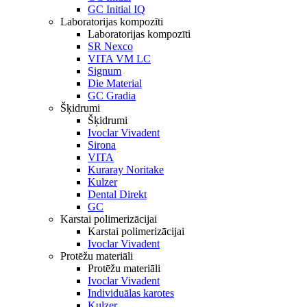
GC Initial IQ
Laboratorijas kompozīti
Laboratorijas kompozīti
SR Nexco
VITA VM LC
Signum
Die Material
GC Gradia
Šķidrumi
Šķidrumi
Ivoclar Vivadent
Sirona
VITA
Kuraray Noritake
Kulzer
Dental Direkt
GC
Karstai polimerizācijai
Karstai polimerizācijai
Ivoclar Vivadent
Protēžu materiāli
Protēžu materiāli
Ivoclar Vivadent
Individuālas karotes
Kulzer