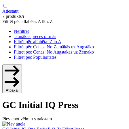
Atiestatīt
7 produkts/i
Filtrēt pēc alfabēta: A līdz Z
Nefiltrēt
Jaunākas preces pirmās
Filtrēt pēc alfabēta: Z to A
Filtrēt pēc Cenas: No Zemākās uz Augstāko
Filtrēt pēc Cenas: No Augstākās uz Zemāko
Filtrēt pēc Popularitātes
Atpakaļ
GC Initial IQ Press
Pievienot vēlmju sarakstam