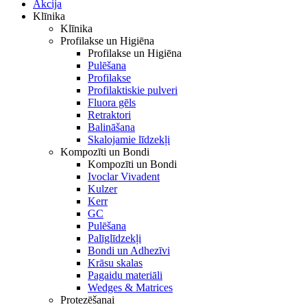
Akcija
Klīnika
Klīnika
Profilakse un Higiēna
Profilakse un Higiēna
Pulēšana
Profilakse
Profilaktiskie pulveri
Fluora gēls
Retraktori
Balināšana
Skalojamie līdzekļi
Kompozīti un Bondi
Kompozīti un Bondi
Ivoclar Vivadent
Kulzer
Kerr
GC
Pulēšana
Palīglīdzekļi
Bondi un Adhezīvi
Krāsu skalas
Pagaidu materiāli
Wedges & Matrices
Protezēšanai