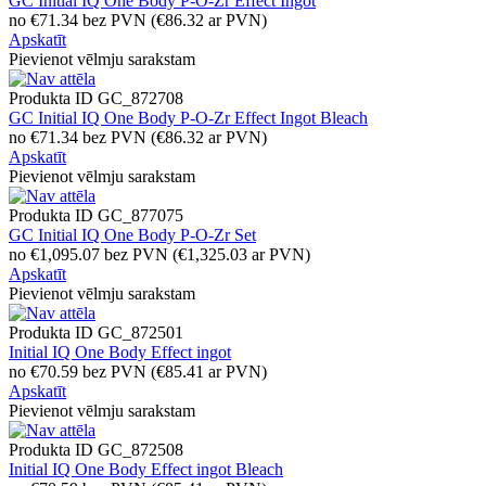
GC Initial IQ One Body P-O-Zr Effect Ingot
no
€
71.34
bez PVN
(
€
86.32
ar PVN)
Apskatīt
Pievienot vēlmju sarakstam
Produkta ID
GC_872708
GC Initial IQ One Body P-O-Zr Effect Ingot Bleach
no
€
71.34
bez PVN
(
€
86.32
ar PVN)
Apskatīt
Pievienot vēlmju sarakstam
Produkta ID
GC_877075
GC Initial IQ One Body P-O-Zr Set
no
€
1,095.07
bez PVN
(
€
1,325.03
ar PVN)
Apskatīt
Pievienot vēlmju sarakstam
Produkta ID
GC_872501
Initial IQ One Body Effect ingot
no
€
70.59
bez PVN
(
€
85.41
ar PVN)
Apskatīt
Pievienot vēlmju sarakstam
Produkta ID
GC_872508
Initial IQ One Body Effect ingot Bleach