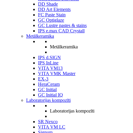
DD Shade
DD Art Elements
FC Paste Stain
GC Optiglaze
GC Lustre pastes & stains
IPS e.max CAD Crystall
Metālkeramika
Metālkeramika
IPS d.SIGN
IPS InLine
VITA VM13
VITA VMK Master
EX-3
HeraCeram
GC Initial
GC Initial IQ
Laboratorijas kompozīti
Laboratorijas kompozīti
SR Nexco
VITA VM LC
Signum