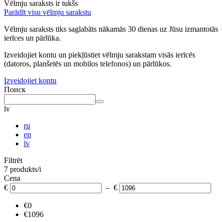
Vēlmju saraksts ir tukšs
Parādīt visu vēlmju sarakstu
Vēlmju saraksts tiks saglabāts nākamās 30 dienas uz Jūsu izmantotās
ierīces un pārlūka.
Izveidojiet kontu un piekļūstiet vēlmju sarakstam visās ierīcēs
(datoros, planšetēs un mobilos telefonos) un pārlūkos.
Izveidojiet kontu
Поиск
lv
ru
en
lv
Filtrēt
7 produkts/i
Cena
€
– €
€0
€1096