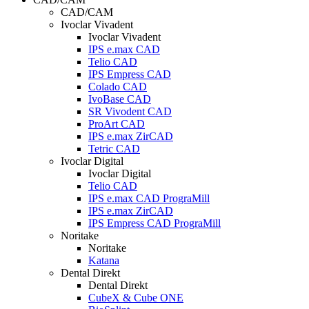
CAD/CAM
Ivoclar Vivadent
Ivoclar Vivadent
IPS e.max CAD
Telio CAD
IPS Empress CAD
Colado CAD
IvoBase CAD
SR Vivodent CAD
ProArt CAD
IPS e.max ZirCAD
Tetric CAD
Ivoclar Digital
Ivoclar Digital
Telio CAD
IPS e.max CAD PrograMill
IPS e.max ZirCAD
IPS Empress CAD PrograMill
Noritake
Noritake
Katana
Dental Direkt
Dental Direkt
CubeX & Cube ONE