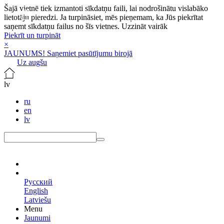
Šajā vietnē tiek izmantoti sīkdatņu faili, lai nodrošinātu vislabāko
lietotāju pieredzi. Ja turpināsiet, mēs pieņemam, ka Jūs piekrītat
saņemt sīkdatņu failus no šīs vietnes.
Uzzināt vairāk
Piekrīt un turpināt
×
JAUNUMS! Saņemiet pasūtījumu birojā
Uz augšu
lv
ru
en
lv
lv
Русский
English
Latviešu
Menu
Jaunumi