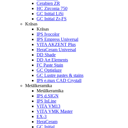
Cerabien ZR
HC Zirconia 750
GC Initial LiSi
GC Initial Zr-FS
Krāsas
Krāsas
IPS Ivocolor
IPS Empress Universal
VITA AKZENT Plus
HeraCeram Universal
DD Shade
DD Art Elements
FC Paste Stain
GC Optiglaze
GC Lustre pastes & stains
IPS e.max CAD Crystall
Metālkeramika
Metālkeramika
IPS d.SIGN
IPS InLine
VITA VM13
VITA VMK Master
EX-3
HeraCeram
GC Initial