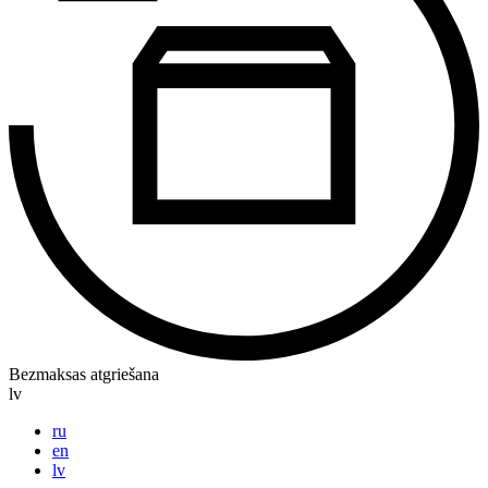
Bezmaksas atgriešana
lv
ru
en
lv