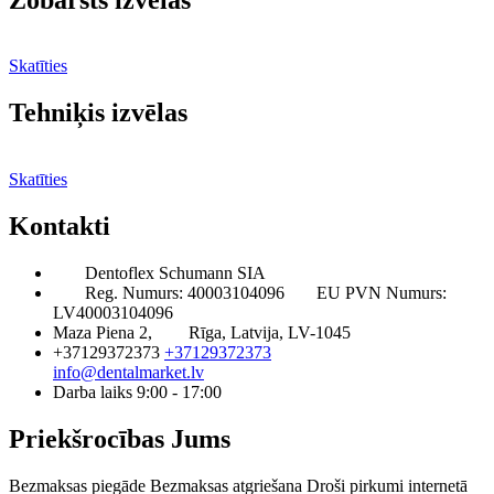
Skatīties
Tehniķis izvēlas
Skatīties
Kontakti
Dentoflex Schumann SIA
Reg. Numurs: 40003104096
EU PVN Numurs:
LV40003104096
Maza Piena 2,
Rīga, Latvija, LV-1045
+37129372373
+37129372373
info@dentalmarket.lv
Darba laiks 9:00 - 17:00
Priekšrocības Jums
Bezmaksas piegāde
Bezmaksas atgriešana
Droši pirkumi internetā