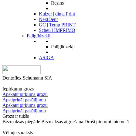
Resins
Kulzer | dima Print
NextDent
GC | Temp PRINT
Scheu | IMPRIMO
Palīglīdzekļi
Palīglīdzekļi
ASIGA
Dentoflex Schumann SIA
Iepirkumu grozs
Apskatīt pirkuma grozu
Apstiprināt pasūtījumu
Apskatīt pirkuma grozu
Apstiprināt pasūtījumu
Grozs ir tukšs
Bezmaksas piegāde
Bezmaksas atgriešana
Droši pirkumi internetā
Vēlmju saraksts