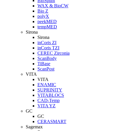
BioSplint
WAX & BioCW
Bio Z
polyX
peekMED
tempMED
Sirona
Sirona
inCoris ZI
inCoris TZI
CEREC Zirconia
ScanBody
TiBase
ScanPost
VITA
VITA
ENAMIC
SUPRINITY
VITABLOCS
CAD-Temp
VITA YZ
GC
GC
CERASMART
Sagemax