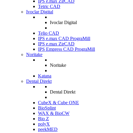
IPS e.max ZirCAD
Tetric CAD
Ivoclar Digital
Ivoclar Digital
Telio CAD
IPS e.max CAD PrograMill
IPS e.max ZirCAD
IPS Empress CAD PrograMill
Noritake
Noritake
Katana
Dental Direkt
Dental Direkt
CubeX & Cube ONE
BioSplint
WAX & BioCW
Bio Z
polyX
peekMED