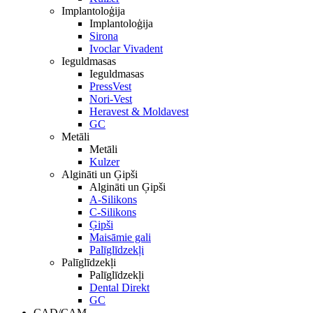
Implantoloģija
Implantoloģija
Sirona
Ivoclar Vivadent
Ieguldmasas
Ieguldmasas
PressVest
Nori-Vest
Heravest & Moldavest
GC
Metāli
Metāli
Kulzer
Algināti un Ģipši
Algināti un Ģipši
A-Silikons
C-Silikons
Ģipši
Maisāmie gali
Palīglīdzekļi
Palīglīdzekļi
Palīglīdzekļi
Dental Direkt
GC
CAD/CAM