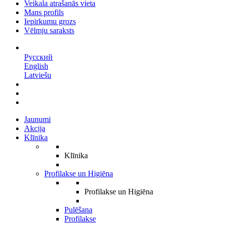
Veikala atrašanās vieta
Mans profils
Iepirkumu grozs
Vēlmju saraksts
LV
Русский
English
Latviešu
Jaunumi
Akcija
Klīnika
Klīnika
Profilakse un Higiēna
Profilakse un Higiēna
Pulēšana
Profilakse