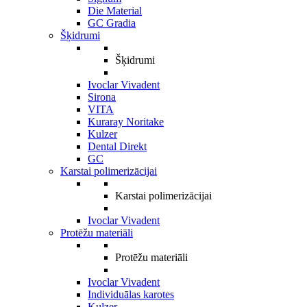
Die Material
GC Gradia
Šķidrumi
Šķidrumi
Ivoclar Vivadent
Sirona
VITA
Kuraray Noritake
Kulzer
Dental Direkt
GC
Karstai polimerizācijai
Karstai polimerizācijai
Ivoclar Vivadent
Protēžu materiāli
Protēžu materiāli
Ivoclar Vivadent
Individuālas karotes
Kulzer