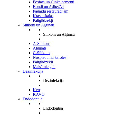
Fosfāta un Cinka cementi
Bondi un Adhezīvi
Pagaidu restaurācijām
Krāsu skalas
Palīglīdzekļi
Silikoni un Algināti
Silikoni un Algināti
A-Silikons
Algināts
C-Silikons
Nospiedumu karotes
Palīglīdzekļi
Maisāmie gali
Dezinfekcija
Dezinfekcija
Kerr
KAVO
Endodontija
Endodontija