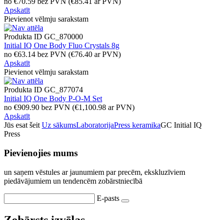
no
€
70.59
bez PVN
(
€
85.41
ar PVN)
Apskatīt
Pievienot vēlmju sarakstam
Produkta ID
GC_870000
Initial IQ One Body Fluo Crystals 8g
no
€
63.14
bez PVN
(
€
76.40
ar PVN)
Apskatīt
Pievienot vēlmju sarakstam
Produkta ID
GC_877074
Initial IQ One Body P-O-M Set
no
€
909.90
bez PVN
(
€
1,100.98
ar PVN)
Apskatīt
Jūs esat šeit
Uz sākums
Laboratorija
Press keramika
GC Initial IQ
Press
Pievienojies mums
un saņem vēstules ar jaunumiem par precēm, ekskluzīviem
piedāvājumiem un tendencēm zobārstniecībā
E-pasts
Zobārsts izvēlas