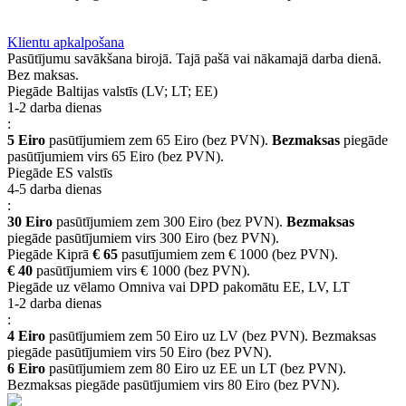
BUJ
Privilēģiju programma
Piegāde
Klientu apkalpošana
Pasūtījumu savākšana birojā. Tajā pašā vai nākamajā darba dienā.
Bez maksas.
Piegāde Baltijas valstīs (LV; LT; EE)
1-2 darba dienas
:
5 Eiro
pasūtījumiem zem 65 Eiro (bez PVN).
Bezmaksas
piegāde
pasūtījumiem virs 65 Eiro (bez PVN).
Piegāde ES valstīs
4-5 darba dienas
:
30 Eiro
pasūtījumiem zem 300 Eiro (bez PVN).
Bezmaksas
piegāde pasūtījumiem virs 300 Eiro (bez PVN).
Piegāde Kiprā
€ 65
pasutījumiem zem € 1000 (bez PVN).
€ 40
pasūtījumiem virs € 1000 (bez PVN).
Piegāde uz vēlamo Omniva vai DPD pakomātu EE, LV, LT
1-2 darba dienas
:
4 Eiro
pasūtījumiem zem 50 Eiro uz LV (bez PVN). Bezmaksas
piegāde pasūtījumiem virs 50 Eiro (bez PVN).
6 Eiro
pasūtījumiem zem 80 Eiro uz EE un LT (bez PVN).
Bezmaksas piegāde pasūtījumiem virs 80 Eiro (bez PVN).