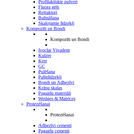
Profilaktiskie pulveri
Fluora gēls
Retraktori
Balināšana
Skalojamie līdzekļi
Kompozīti un Bondi
Kompozīti un Bondi
Ivoclar Vivadent
Kulzer
Kerr
GC
Pulēšana
Palīglīdzekļi
Bondi un Adhezīvi
Krāsu skalas
Pagaidu materiāli
Wedges & Matrices
Protezēšanai
Protezēšanai
Adhezīvi cementi
Pagaidu cementi