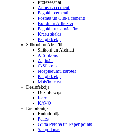
Protezēšanai
Adhezīvi cementi
Pagaidu cementi
Fosfāta un Cinka cementi
Bondi un Adhezīvi
Pagaidu restaurācijām
Krāsu skalas
Palīglīdzekļi
Silikoni un Algināti
Silikoni un Algināti
A-Silikons
Algināts
C-Silikons
Nospiedumu karotes
Palīglīdzekļi
Maisāmie gali
Dezinfekcija
Dezinfekcija
Kerr
KAVO
Endodontija
Endodontija
Failes
Gutta Percha un Paper points
Sakņu tapas