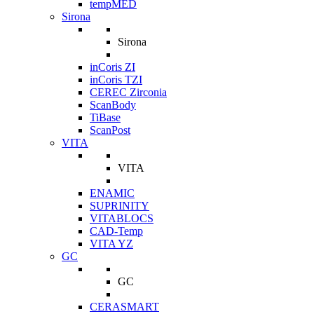
tempMED
Sirona
Sirona
inCoris ZI
inCoris TZI
CEREC Zirconia
ScanBody
TiBase
ScanPost
VITA
VITA
ENAMIC
SUPRINITY
VITABLOCS
CAD-Temp
VITA YZ
GC
GC
CERASMART