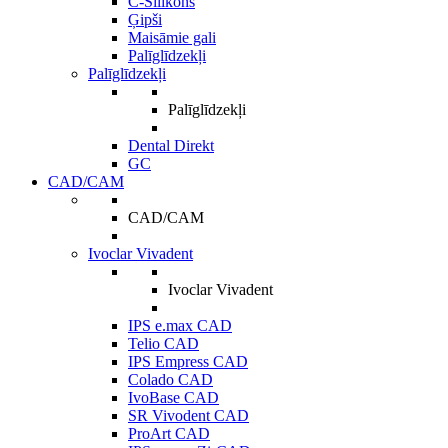
C-Silikons
Ģipši
Maisāmie gali
Palīglīdzekļi
Palīglīdzekļi
Palīglīdzekļi
Dental Direkt
GC
CAD/CAM
CAD/CAM
Ivoclar Vivadent
Ivoclar Vivadent
IPS e.max CAD
Telio CAD
IPS Empress CAD
Colado CAD
IvoBase CAD
SR Vivodent CAD
ProArt CAD