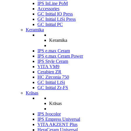
IPS InLine PoM
Accessories
GC Initial IQ Press
GC Initial LiSi Press
GC Initial PC
Keramika
Keramika
IPS e.max Ceram
IPS e.max Ceram Power
IPS Style Ceram
VITA VM9
Cerabien ZR
HC Zirconia 750
GC Initial LiSi
GC Initial Zr-FS
Krāsas
Krāsas
IPS Ivocolor
IPS Empress Universal
VITA AKZENT Plus
HeraCeram Universal