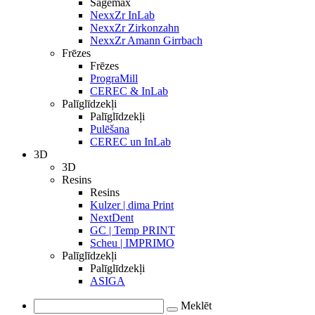
Sagemax
NexxZr InLab
NexxZr Zirkonzahn
NexxZr Amann Girrbach
Frēzes
Frēzes
PrograMill
CEREC & InLab
Palīglīdzekļi
Palīglīdzekļi
Pulēšana
CEREC un InLab
3D
3D
Resins
Resins
Kulzer | dima Print
NextDent
GC | Temp PRINT
Scheu | IMPRIMO
Palīglīdzekļi
Palīglīdzekļi
ASIGA
Meklēt