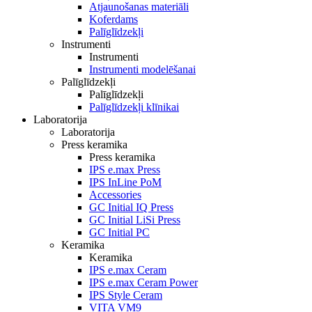
Atjaunošanas materiāli
Koferdams
Palīglīdzekļi
Instrumenti
Instrumenti
Instrumenti modelēšanai
Palīglīdzekļi
Palīglīdzekļi
Palīglīdzekļi klīnikai
Laboratorija
Laboratorija
Press keramika
Press keramika
IPS e.max Press
IPS InLine PoM
Accessories
GC Initial IQ Press
GC Initial LiSi Press
GC Initial PC
Keramika
Keramika
IPS e.max Ceram
IPS e.max Ceram Power
IPS Style Ceram
VITA VM9