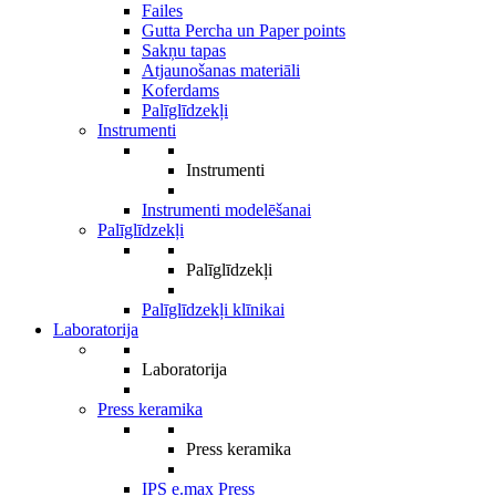
Failes
Gutta Percha un Paper points
Sakņu tapas
Atjaunošanas materiāli
Koferdams
Palīglīdzekļi
Instrumenti
Instrumenti
Instrumenti modelēšanai
Palīglīdzekļi
Palīglīdzekļi
Palīglīdzekļi klīnikai
Laboratorija
Laboratorija
Press keramika
Press keramika
IPS e.max Press