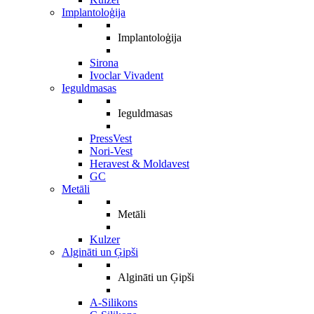
Implantoloģija
Implantoloģija
Sirona
Ivoclar Vivadent
Ieguldmasas
Ieguldmasas
PressVest
Nori-Vest
Heravest & Moldavest
GC
Metāli
Metāli
Kulzer
Algināti un Ģipši
Algināti un Ģipši
A-Silikons