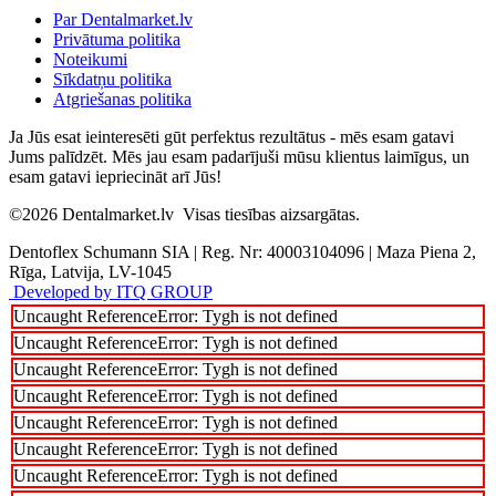
Par Dentalmarket.lv
Privātuma politika
Noteikumi
Sīkdatņu politika
Atgriešanas politika
Ja Jūs esat ieinteresēti gūt perfektus rezultātus - mēs esam gatavi
Jums palīdzēt. Mēs jau esam padarījuši mūsu klientus laimīgus, un
esam gatavi iepriecināt arī Jūs!
©2026
Dentalmarket.lv
Visas tiesības aizsargātas.
Dentoflex Schumann SIA
|
Reg. Nr: 40003104096
|
Maza Piena 2,
Rīga, Latvija, LV-1045
Developed by ITQ GROUP
Uncaught ReferenceError: Tygh is not defined
Uncaught ReferenceError: Tygh is not defined
Uncaught ReferenceError: Tygh is not defined
Uncaught ReferenceError: Tygh is not defined
Uncaught ReferenceError: Tygh is not defined
Uncaught ReferenceError: Tygh is not defined
Uncaught ReferenceError: Tygh is not defined