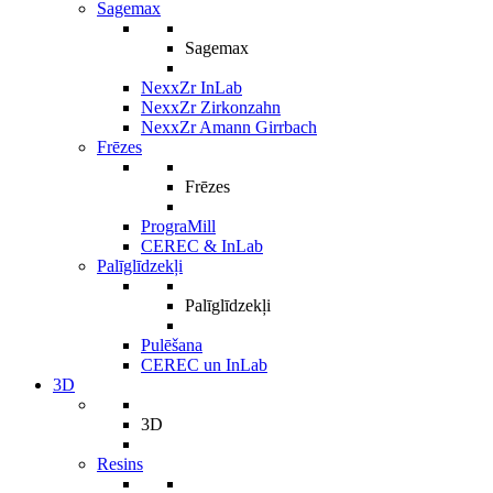
Sagemax
Sagemax
NexxZr InLab
NexxZr Zirkonzahn
NexxZr Amann Girrbach
Frēzes
Frēzes
PrograMill
CEREC & InLab
Palīglīdzekļi
Palīglīdzekļi
Pulēšana
CEREC un InLab
3D
3D
Resins