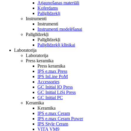
Atjaunošanas materiāli
Koferdams
Palīglīdzekļi
Instrumenti
Instrumenti
Instrumenti modelēšanai
Palīglīdzekļi
Palīglīdzekļi
Palīglīdzekļi klīnikai
Laboratorija
Laboratorija
Press keramika
Press keramika
IPS e.max Press
IPS InLine PoM
Accessories
GC Initial IQ Press
GC Initial LiSi Press
GC Initial PC
Keramika
Keramika
IPS e.max Ceram
IPS e.max Ceram Power
IPS Style Ceram
VITA VM9