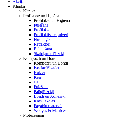
Akcija
Klīnika
Klīnika
Profilakse un Higiēna
Profilakse un Higiēna
Pulēšana
Profilakse
Profilaktiskie pulveri
Fluora gēls
Retraktori
Balināšana
Skalojamie līdzekļi
Kompozīti un Bondi
Kompozīti un Bondi
Ivoclar Vivadent
Kulzer
Kerr
GC
Pulēšana
Palīglīdzekļi
Bondi un Adhezīvi
Krāsu skalas
Pagaidu materiāli
Wedges & Matrices
Protezēšanai