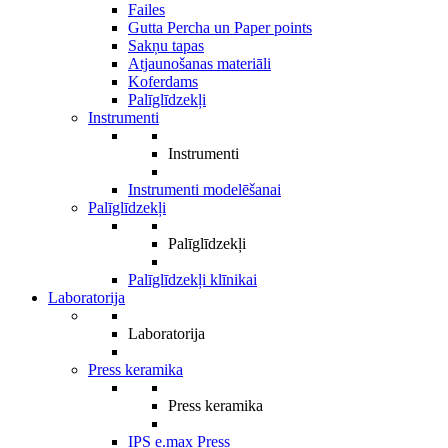
Failes
Gutta Percha un Paper points
Sakņu tapas
Atjaunošanas materiāli
Koferdams
Palīglīdzekļi
Instrumenti
Instrumenti
Instrumenti modelēšanai
Palīglīdzekļi
Palīglīdzekļi
Palīglīdzekļi klīnikai
Laboratorija
Laboratorija
Press keramika
Press keramika
IPS e.max Press