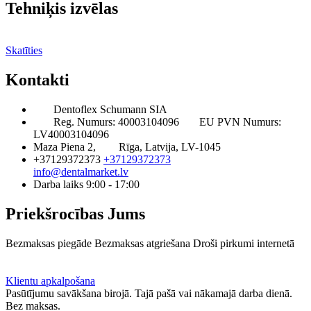
Tehniķis izvēlas
Skatīties
Kontakti
Dentoflex Schumann SIA
Reg. Numurs: 40003104096
EU PVN Numurs:
LV40003104096
Maza Piena 2,
Rīga, Latvija, LV-1045
+37129372373
+37129372373
info@dentalmarket.lv
Darba laiks 9:00 - 17:00
Priekšrocības Jums
Bezmaksas piegāde
Bezmaksas atgriešana
Droši pirkumi internetā
BUJ
Privilēģiju programma
Piegāde
Klientu apkalpošana
Pasūtījumu savākšana birojā. Tajā pašā vai nākamajā darba dienā.
Bez maksas.