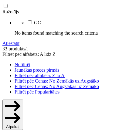
Ražotājs
GC
No items found matching the search criteria
Atiestatīt
33 produkts/i
Filtrēt pēc alfabēta: A līdz Z
Nefiltrēt
Jaunākas preces pirmās
Filtrēt pēc alfabēta: Z to A
Filtrēt pēc Cenas: No Zemākās uz Augstāko
Filtrēt pēc Cenas: No Augstākās uz Zemāko
Filtrēt pēc Popularitātes
Atpakaļ