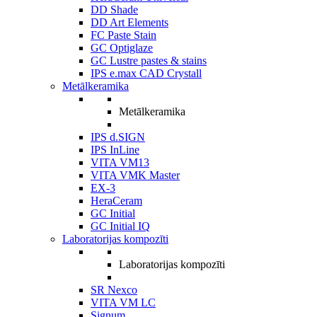
DD Shade
DD Art Elements
FC Paste Stain
GC Optiglaze
GC Lustre pastes & stains
IPS e.max CAD Crystall
Metālkeramika
Metālkeramika
IPS d.SIGN
IPS InLine
VITA VM13
VITA VMK Master
EX-3
HeraCeram
GC Initial
GC Initial IQ
Laboratorijas kompozīti
Laboratorijas kompozīti
SR Nexco
VITA VM LC
Signum