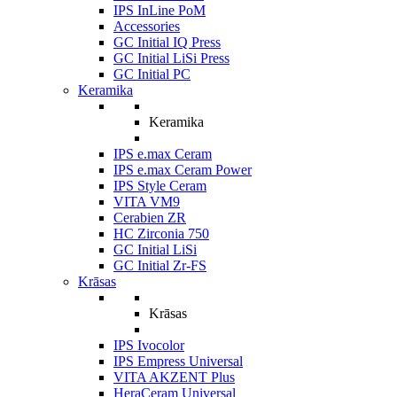
IPS InLine PoM
Accessories
GC Initial IQ Press
GC Initial LiSi Press
GC Initial PC
Keramika
Keramika
IPS e.max Ceram
IPS e.max Ceram Power
IPS Style Ceram
VITA VM9
Cerabien ZR
HC Zirconia 750
GC Initial LiSi
GC Initial Zr-FS
Krāsas
Krāsas
IPS Ivocolor
IPS Empress Universal
VITA AKZENT Plus
HeraCeram Universal