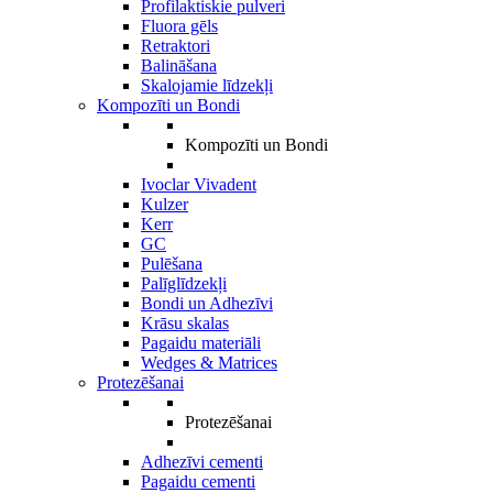
Profilaktiskie pulveri
Fluora gēls
Retraktori
Balināšana
Skalojamie līdzekļi
Kompozīti un Bondi
Kompozīti un Bondi
Ivoclar Vivadent
Kulzer
Kerr
GC
Pulēšana
Palīglīdzekļi
Bondi un Adhezīvi
Krāsu skalas
Pagaidu materiāli
Wedges & Matrices
Protezēšanai
Protezēšanai
Adhezīvi cementi
Pagaidu cementi