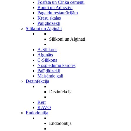
Fosfāta un Cinka cementi
Bondi un Adhezīvi
Pagaidu restaurācijām
Krāsu skalas
Palīglīdzekļi
Silikoni un Algināti
Silikoni un Algināti
A-Silikons
Algināts
C-Silikons
Nospiedumu karotes
Palīglīdzekļi
Maisāmie gali
Dezinfekcija
Dezinfekcija
Kerr
KAVO
Endodontija
Endodontija