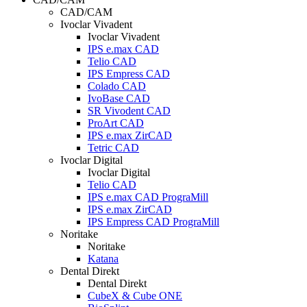
CAD/CAM
Ivoclar Vivadent
Ivoclar Vivadent
IPS e.max CAD
Telio CAD
IPS Empress CAD
Colado CAD
IvoBase CAD
SR Vivodent CAD
ProArt CAD
IPS e.max ZirCAD
Tetric CAD
Ivoclar Digital
Ivoclar Digital
Telio CAD
IPS e.max CAD PrograMill
IPS e.max ZirCAD
IPS Empress CAD PrograMill
Noritake
Noritake
Katana
Dental Direkt
Dental Direkt
CubeX & Cube ONE