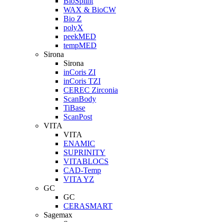
BioSplint
WAX & BioCW
Bio Z
polyX
peekMED
tempMED
Sirona
Sirona
inCoris ZI
inCoris TZI
CEREC Zirconia
ScanBody
TiBase
ScanPost
VITA
VITA
ENAMIC
SUPRINITY
VITABLOCS
CAD-Temp
VITA YZ
GC
GC
CERASMART
Sagemax