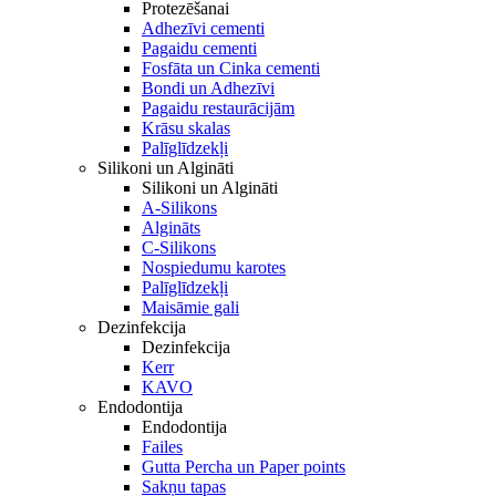
Protezēšanai
Adhezīvi cementi
Pagaidu cementi
Fosfāta un Cinka cementi
Bondi un Adhezīvi
Pagaidu restaurācijām
Krāsu skalas
Palīglīdzekļi
Silikoni un Algināti
Silikoni un Algināti
A-Silikons
Algināts
C-Silikons
Nospiedumu karotes
Palīglīdzekļi
Maisāmie gali
Dezinfekcija
Dezinfekcija
Kerr
KAVO
Endodontija
Endodontija
Failes
Gutta Percha un Paper points
Sakņu tapas