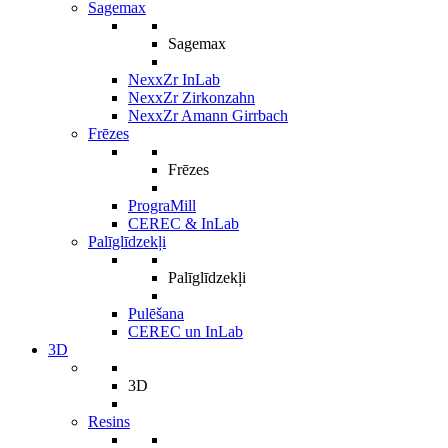
Sagemax
Sagemax
NexxZr InLab
NexxZr Zirkonzahn
NexxZr Amann Girrbach
Frēzes
Frēzes
PrograMill
CEREC & InLab
Palīglīdzekļi
Palīglīdzekļi
Pulēšana
CEREC un InLab
3D
3D
Resins