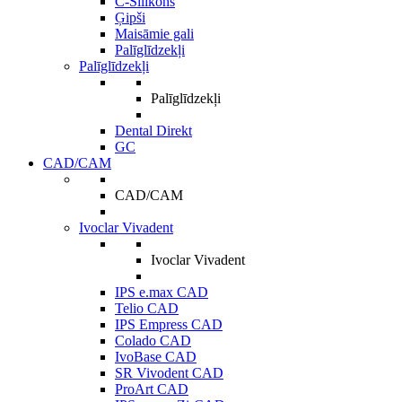
C-Silikons
Ģipši
Maisāmie gali
Palīglīdzekļi
Palīglīdzekļi
Palīglīdzekļi
Dental Direkt
GC
CAD/CAM
CAD/CAM
Ivoclar Vivadent
Ivoclar Vivadent
IPS e.max CAD
Telio CAD
IPS Empress CAD
Colado CAD
IvoBase CAD
SR Vivodent CAD
ProArt CAD