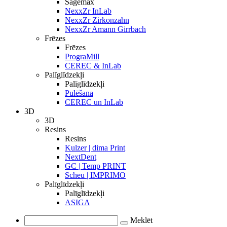
Sagemax
NexxZr InLab
NexxZr Zirkonzahn
NexxZr Amann Girrbach
Frēzes
Frēzes
PrograMill
CEREC & InLab
Palīglīdzekļi
Palīglīdzekļi
Pulēšana
CEREC un InLab
3D
3D
Resins
Resins
Kulzer | dima Print
NextDent
GC | Temp PRINT
Scheu | IMPRIMO
Palīglīdzekļi
Palīglīdzekļi
ASIGA
Meklēt