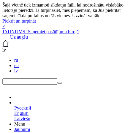
Šajā vietnē tiek izmantoti sīkdatņu faili, lai nodrošinātu vislabāko
lietotāju pieredzi. Ja turpināsiet, mēs pieņemam, ka Jūs piekrītat
saņemt sīkdatņu failus no šīs vietnes.
Uzzināt vairāk
Piekrīt un turpināt
×
JAUNUMS! Saņemiet pasūtījumu birojā
Uz augšu
lv
ru
en
lv
lv
Русский
English
Latviešu
Menu
Jaunumi