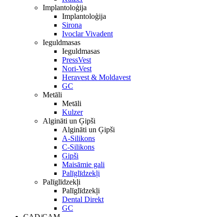
Implantoloģija
Implantoloģija
Sirona
Ivoclar Vivadent
Ieguldmasas
Ieguldmasas
PressVest
Nori-Vest
Heravest & Moldavest
GC
Metāli
Metāli
Kulzer
Algināti un Ģipši
Algināti un Ģipši
A-Silikons
C-Silikons
Ģipši
Maisāmie gali
Palīglīdzekļi
Palīglīdzekļi
Palīglīdzekļi
Dental Direkt
GC
CAD/CAM