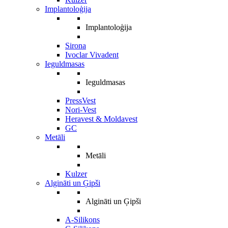
Implantoloģija
Implantoloģija
Sirona
Ivoclar Vivadent
Ieguldmasas
Ieguldmasas
PressVest
Nori-Vest
Heravest & Moldavest
GC
Metāli
Metāli
Kulzer
Algināti un Ģipši
Algināti un Ģipši
A-Silikons