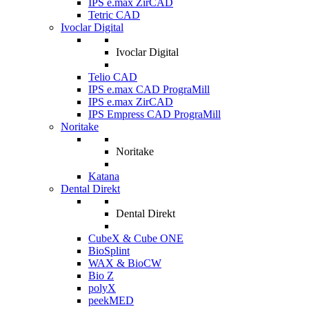
IPS e.max ZirCAD
Tetric CAD
Ivoclar Digital
Ivoclar Digital
Telio CAD
IPS e.max CAD PrograMill
IPS e.max ZirCAD
IPS Empress CAD PrograMill
Noritake
Noritake
Katana
Dental Direkt
Dental Direkt
CubeX & Cube ONE
BioSplint
WAX & BioCW
Bio Z
polyX
peekMED