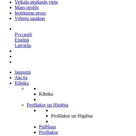
Veikala atrašanās vieta
Mans profils
Iepirkumu grozs
Vēlmju saraksts
LV
Русский
English
Latviešu
Jaunumi
Akcija
Klīnika
Klīnika
Profilakse un Higiēna
Profilakse un Higiēna
Pulēšana
Profilakse