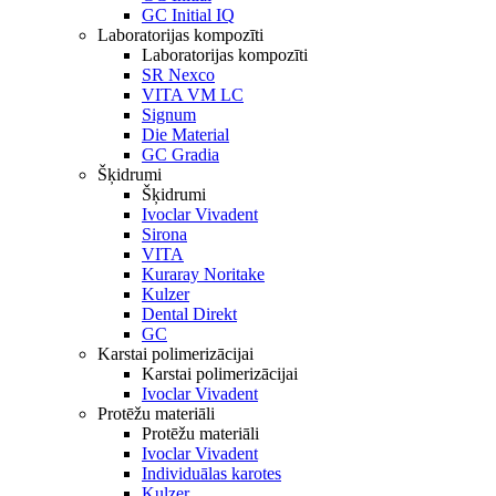
GC Initial IQ
Laboratorijas kompozīti
Laboratorijas kompozīti
SR Nexco
VITA VM LC
Signum
Die Material
GC Gradia
Šķidrumi
Šķidrumi
Ivoclar Vivadent
Sirona
VITA
Kuraray Noritake
Kulzer
Dental Direkt
GC
Karstai polimerizācijai
Karstai polimerizācijai
Ivoclar Vivadent
Protēžu materiāli
Protēžu materiāli
Ivoclar Vivadent
Individuālas karotes
Kulzer