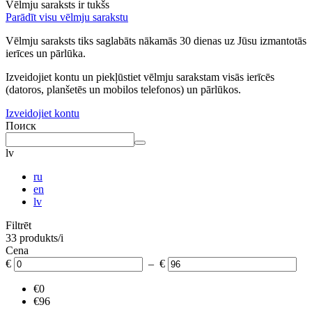
Vēlmju saraksts ir tukšs
Parādīt visu vēlmju sarakstu
Vēlmju saraksts tiks saglabāts nākamās 30 dienas uz Jūsu izmantotās
ierīces un pārlūka.
Izveidojiet kontu un piekļūstiet vēlmju sarakstam visās ierīcēs
(datoros, planšetēs un mobilos telefonos) un pārlūkos.
Izveidojiet kontu
Поиск
lv
ru
en
lv
Filtrēt
33 produkts/i
Cena
€
– €
€0
€96