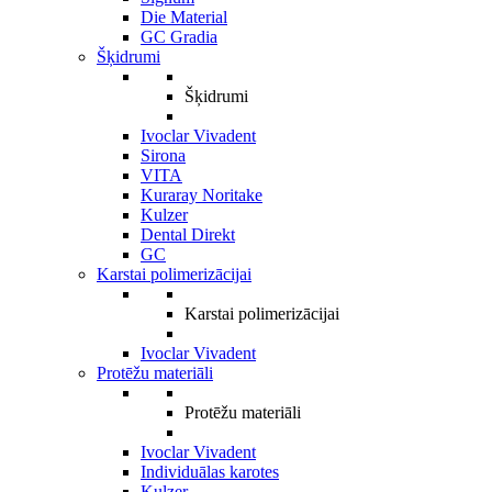
Die Material
GC Gradia
Šķidrumi
Šķidrumi
Ivoclar Vivadent
Sirona
VITA
Kuraray Noritake
Kulzer
Dental Direkt
GC
Karstai polimerizācijai
Karstai polimerizācijai
Ivoclar Vivadent
Protēžu materiāli
Protēžu materiāli
Ivoclar Vivadent
Individuālas karotes
Kulzer