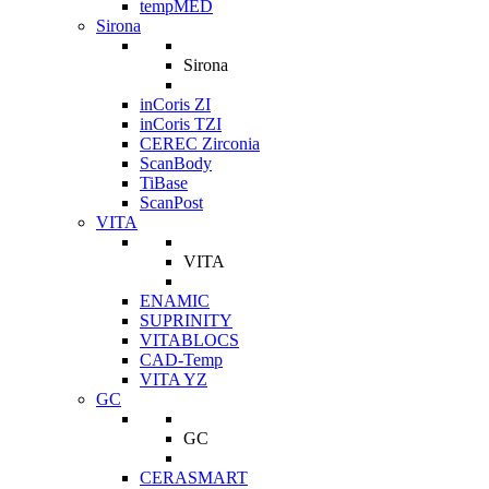
tempMED
Sirona
Sirona
inCoris ZI
inCoris TZI
CEREC Zirconia
ScanBody
TiBase
ScanPost
VITA
VITA
ENAMIC
SUPRINITY
VITABLOCS
CAD-Temp
VITA YZ
GC
GC
CERASMART