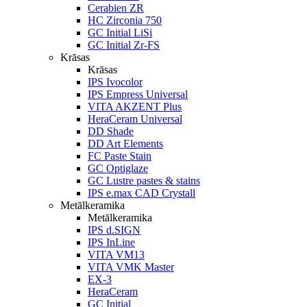
Cerabien ZR
HC Zirconia 750
GC Initial LiSi
GC Initial Zr-FS
Krāsas
Krāsas
IPS Ivocolor
IPS Empress Universal
VITA AKZENT Plus
HeraCeram Universal
DD Shade
DD Art Elements
FC Paste Stain
GC Optiglaze
GC Lustre pastes & stains
IPS e.max CAD Crystall
Metālkeramika
Metālkeramika
IPS d.SIGN
IPS InLine
VITA VM13
VITA VMK Master
EX-3
HeraCeram
GC Initial