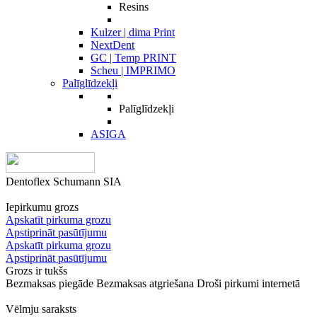
Resins
Kulzer | dima Print
NextDent
GC | Temp PRINT
Scheu | IMPRIMO
Palīglīdzekļi
Palīglīdzekļi
ASIGA
Dentoflex Schumann SIA
Iepirkumu grozs
Apskatīt pirkuma grozu
Apstiprināt pasūtījumu
Apskatīt pirkuma grozu
Apstiprināt pasūtījumu
Grozs ir tukšs
Bezmaksas piegāde
Bezmaksas atgriešana
Droši pirkumi internetā
Vēlmju saraksts