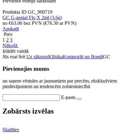
Pievienot vēlmju sarakstam
Produkta ID
GC_900719
GC G-aenial Flo X 2ml (3.6g)
no
€
63.06
bez PVN
(
€
76.30
ar PVN)
Apskatīt
Prev
1
2
3
Nākošā
Ielādēt vairāk
Jūs esat šeit
Uz sākums
Klīnika
Kompozīti un Bondi
GC
Pievienojies mums
un saņem vēstules ar jaunumiem par precēm, ekskluzīviem
piedāvājumiem un tendencēm zobārstniecībā
E-pasts
Zobārsts izvēlas
Skatīties