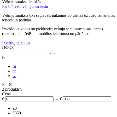
Vēlmju saraksts ir tukšs
Parādīt visu vēlmju sarakstu
Vēlmju saraksts tiks saglabāts nākamās 30 dienas uz Jūsu izmantotās
ierīces un pārlūka.
Izveidojiet kontu un piekļūstiet vēlmju sarakstam visās ierīcēs
(datoros, planšetēs un mobilos telefonos) un pārlūkos.
Izveidojiet kontu
Поиск
lv
ru
en
lv
Filtrēt
2 produkts/i
Cena
€
– €
€0
€350