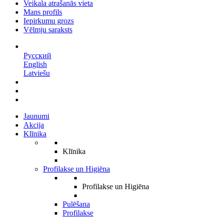
Veikala atrašanās vieta
Mans profils
Iepirkumu grozs
Vēlmju saraksts
LV
Русский
English
Latviešu
Jaunumi
Akcija
Klīnika
Klīnika
Profilakse un Higiēna
Profilakse un Higiēna
Pulēšana
Profilakse