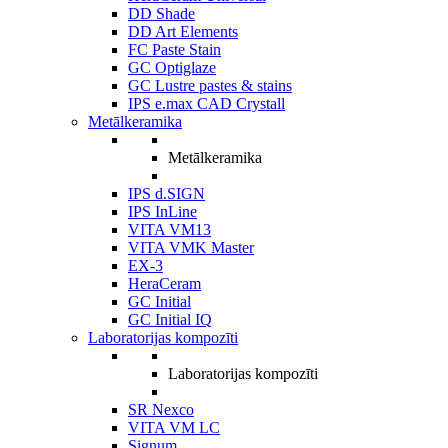
DD Shade
DD Art Elements
FC Paste Stain
GC Optiglaze
GC Lustre pastes & stains
IPS e.max CAD Crystall
Metālkeramika
Metālkeramika
IPS d.SIGN
IPS InLine
VITA VM13
VITA VMK Master
EX-3
HeraCeram
GC Initial
GC Initial IQ
Laboratorijas kompozīti
Laboratorijas kompozīti
SR Nexco
VITA VM LC
Signum