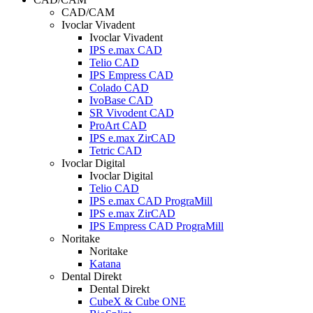
CAD/CAM
Ivoclar Vivadent
Ivoclar Vivadent
IPS e.max CAD
Telio CAD
IPS Empress CAD
Colado CAD
IvoBase CAD
SR Vivodent CAD
ProArt CAD
IPS e.max ZirCAD
Tetric CAD
Ivoclar Digital
Ivoclar Digital
Telio CAD
IPS e.max CAD PrograMill
IPS e.max ZirCAD
IPS Empress CAD PrograMill
Noritake
Noritake
Katana
Dental Direkt
Dental Direkt
CubeX & Cube ONE