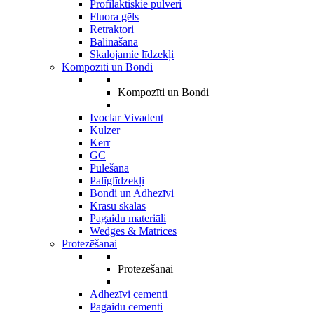
Profilaktiskie pulveri
Fluora gēls
Retraktori
Balināšana
Skalojamie līdzekļi
Kompozīti un Bondi
Kompozīti un Bondi
Ivoclar Vivadent
Kulzer
Kerr
GC
Pulēšana
Palīglīdzekļi
Bondi un Adhezīvi
Krāsu skalas
Pagaidu materiāli
Wedges & Matrices
Protezēšanai
Protezēšanai
Adhezīvi cementi
Pagaidu cementi