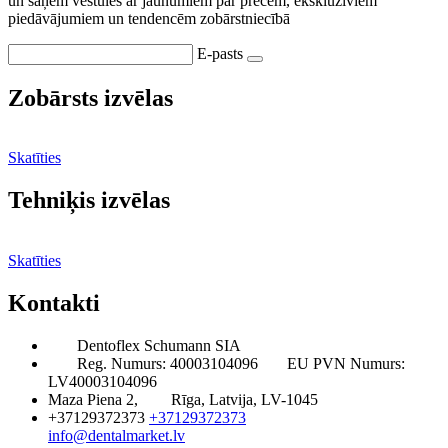
un saņem vēstules ar jaunumiem par precēm, ekskluzīviem
piedāvājumiem un tendencēm zobārstniecībā
E-pasts
Zobārsts izvēlas
Skatīties
Tehniķis izvēlas
Skatīties
Kontakti
Dentoflex Schumann SIA
Reg. Numurs: 40003104096
EU PVN Numurs:
LV40003104096
Maza Piena 2,
Rīga, Latvija, LV-1045
+37129372373
+37129372373
info@dentalmarket.lv