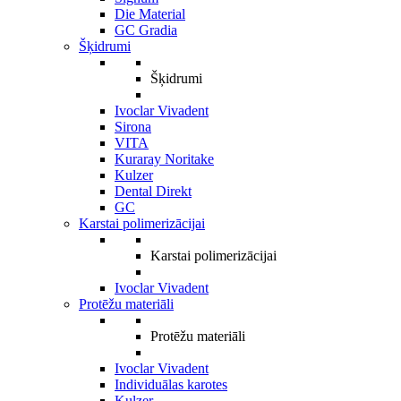
Die Material
GC Gradia
Šķidrumi
Šķidrumi
Ivoclar Vivadent
Sirona
VITA
Kuraray Noritake
Kulzer
Dental Direkt
GC
Karstai polimerizācijai
Karstai polimerizācijai
Ivoclar Vivadent
Protēžu materiāli
Protēžu materiāli
Ivoclar Vivadent
Individuālas karotes
Kulzer