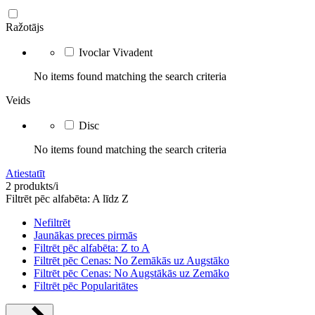
Ražotājs
Ivoclar Vivadent
No items found matching the search criteria
Veids
Disc
No items found matching the search criteria
Atiestatīt
2 produkts/i
Filtrēt pēc alfabēta: A līdz Z
Nefiltrēt
Jaunākas preces pirmās
Filtrēt pēc alfabēta: Z to A
Filtrēt pēc Cenas: No Zemākās uz Augstāko
Filtrēt pēc Cenas: No Augstākās uz Zemāko
Filtrēt pēc Popularitātes