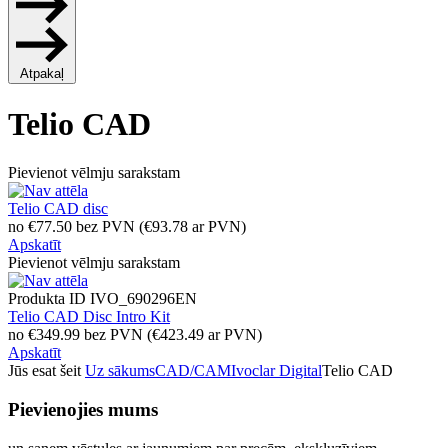
Atpakaļ
Telio CAD
Pievienot vēlmju sarakstam
Telio CAD disc
no
€
77.50
bez PVN
(
€
93.78
ar PVN)
Apskatīt
Pievienot vēlmju sarakstam
Produkta ID
IVO_690296EN
Telio CAD Disc Intro Kit
no
€
349.99
bez PVN
(
€
423.49
ar PVN)
Apskatīt
Jūs esat šeit
Uz sākums
CAD/CAM
Ivoclar Digital
Telio CAD
Pievienojies mums