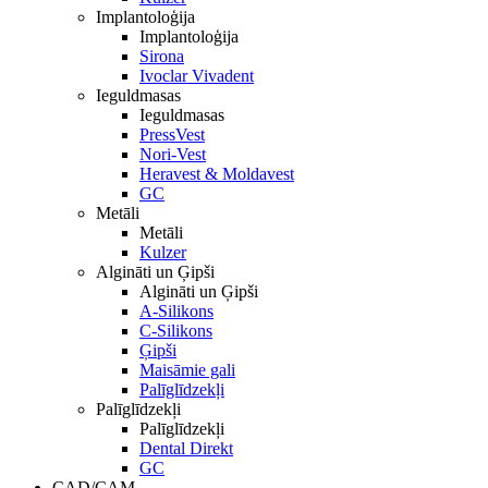
Implantoloģija
Implantoloģija
Sirona
Ivoclar Vivadent
Ieguldmasas
Ieguldmasas
PressVest
Nori-Vest
Heravest & Moldavest
GC
Metāli
Metāli
Kulzer
Algināti un Ģipši
Algināti un Ģipši
A-Silikons
C-Silikons
Ģipši
Maisāmie gali
Palīglīdzekļi
Palīglīdzekļi
Palīglīdzekļi
Dental Direkt
GC
CAD/CAM