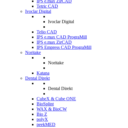
IPS e.max ZirCAD
Tetric CAD
Ivoclar Digital
Ivoclar Digital
Telio CAD
IPS e.max CAD PrograMill
IPS e.max ZirCAD
IPS Empress CAD PrograMill
Noritake
Noritake
Katana
Dental Direkt
Dental Direkt
CubeX & Cube ONE
BioSplint
WAX & BioCW
Bio Z
polyX
peekMED