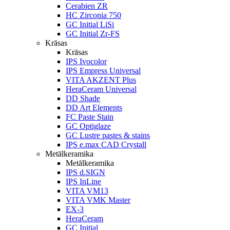
Cerabien ZR
HC Zirconia 750
GC Initial LiSi
GC Initial Zr-FS
Krāsas
Krāsas
IPS Ivocolor
IPS Empress Universal
VITA AKZENT Plus
HeraCeram Universal
DD Shade
DD Art Elements
FC Paste Stain
GC Optiglaze
GC Lustre pastes & stains
IPS e.max CAD Crystall
Metālkeramika
Metālkeramika
IPS d.SIGN
IPS InLine
VITA VM13
VITA VMK Master
EX-3
HeraCeram
GC Initial