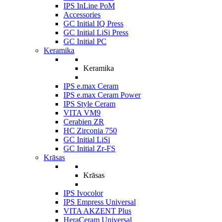
IPS InLine PoM
Accessories
GC Initial IQ Press
GC Initial LiSi Press
GC Initial PC
Keramika
Keramika
IPS e.max Ceram
IPS e.max Ceram Power
IPS Style Ceram
VITA VM9
Cerabien ZR
HC Zirconia 750
GC Initial LiSi
GC Initial Zr-FS
Krāsas
Krāsas
IPS Ivocolor
IPS Empress Universal
VITA AKZENT Plus
HeraCeram Universal