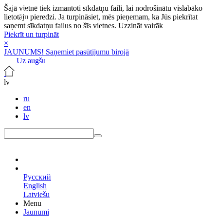
Šajā vietnē tiek izmantoti sīkdatņu faili, lai nodrošinātu vislabāko
lietotāju pieredzi. Ja turpināsiet, mēs pieņemam, ka Jūs piekrītat
saņemt sīkdatņu failus no šīs vietnes.
Uzzināt vairāk
Piekrīt un turpināt
×
JAUNUMS! Saņemiet pasūtījumu birojā
Uz augšu
lv
ru
en
lv
lv
Русский
English
Latviešu
Menu
Jaunumi