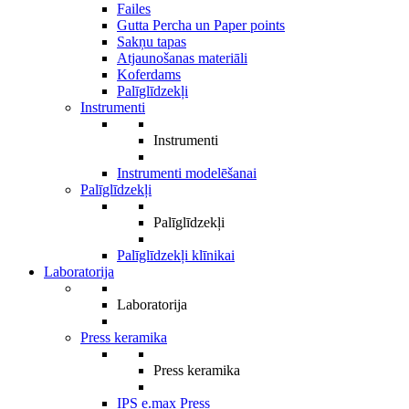
Failes
Gutta Percha un Paper points
Sakņu tapas
Atjaunošanas materiāli
Koferdams
Palīglīdzekļi
Instrumenti
Instrumenti
Instrumenti modelēšanai
Palīglīdzekļi
Palīglīdzekļi
Palīglīdzekļi klīnikai
Laboratorija
Laboratorija
Press keramika
Press keramika
IPS e.max Press