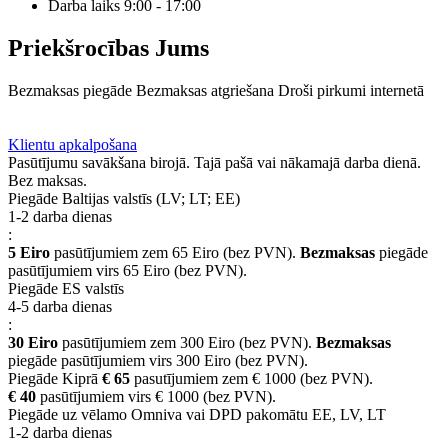
Darba laiks 9:00 - 17:00
Priekšrocības Jums
Bezmaksas piegāde
Bezmaksas atgriešana
Droši pirkumi internetā
BUJ
Privilēģiju programma
Piegāde
Klientu apkalpošana
Pasūtījumu savākšana birojā. Tajā pašā vai nākamajā darba dienā.
Bez maksas.
Piegāde Baltijas valstīs (LV; LT; EE)
1-2 darba dienas
:
5 Eiro
pasūtījumiem zem 65 Eiro (bez PVN).
Bezmaksas
piegāde
pasūtījumiem virs 65 Eiro (bez PVN).
Piegāde ES valstīs
4-5 darba dienas
:
30 Eiro
pasūtījumiem zem 300 Eiro (bez PVN).
Bezmaksas
piegāde pasūtījumiem virs 300 Eiro (bez PVN).
Piegāde Kiprā
€ 65
pasutījumiem zem € 1000 (bez PVN).
€ 40
pasūtījumiem virs € 1000 (bez PVN).
Piegāde uz vēlamo Omniva vai DPD pakomātu EE, LV, LT
1-2 darba dienas