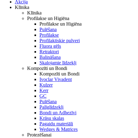
Akcija
Klīnika
Klīnika
Profilakse un Higiēna
Profilakse un Higiēna
Pulēšana
Profilakse
Profilaktiskie pulveri
Fluora gēls
Retraktori
Balināšana
Skalojamie līdzekļi
Kompozīti un Bondi
Kompozīti un Bondi
Ivoclar Vivadent
Kulzer
Kerr
GC
Pulēšana
Palīglīdzekļi
Bondi un Adhezīvi
Krāsu skalas
Pagaidu materiāli
Wedges & Matrices
Protezēšanai