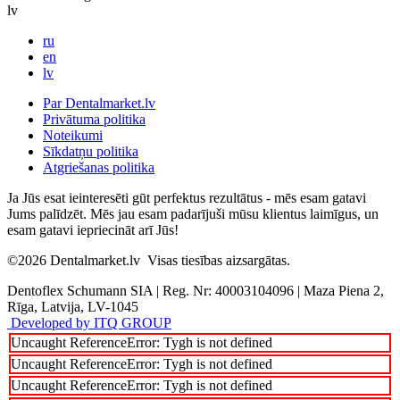
lv
ru
en
lv
Par Dentalmarket.lv
Privātuma politika
Noteikumi
Sīkdatņu politika
Atgriešanas politika
Ja Jūs esat ieinteresēti gūt perfektus rezultātus - mēs esam gatavi
Jums palīdzēt. Mēs jau esam padarījuši mūsu klientus laimīgus, un
esam gatavi iepriecināt arī Jūs!
©2026
Dentalmarket.lv
Visas tiesības aizsargātas.
Dentoflex Schumann SIA
|
Reg. Nr: 40003104096
|
Maza Piena 2,
Rīga, Latvija, LV-1045
Developed by ITQ GROUP
Uncaught ReferenceError: Tygh is not defined
Uncaught ReferenceError: Tygh is not defined
Uncaught ReferenceError: Tygh is not defined