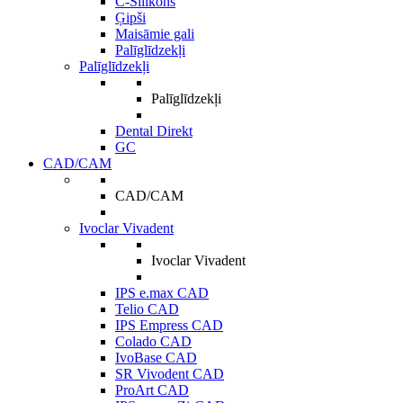
C-Silikons
Ģipši
Maisāmie gali
Palīglīdzekļi
Palīglīdzekļi
Palīglīdzekļi
Dental Direkt
GC
CAD/CAM
CAD/CAM
Ivoclar Vivadent
Ivoclar Vivadent
IPS e.max CAD
Telio CAD
IPS Empress CAD
Colado CAD
IvoBase CAD
SR Vivodent CAD
ProArt CAD