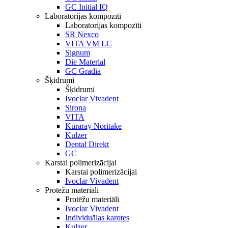
GC Initial IQ
Laboratorijas kompozīti
Laboratorijas kompozīti
SR Nexco
VITA VM LC
Signum
Die Material
GC Gradia
Šķidrumi
Šķidrumi
Ivoclar Vivadent
Sirona
VITA
Kuraray Noritake
Kulzer
Dental Direkt
GC
Karstai polimerizācijai
Karstai polimerizācijai
Ivoclar Vivadent
Protēžu materiāli
Protēžu materiāli
Ivoclar Vivadent
Individuālas karotes
Kulzer