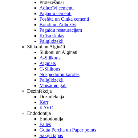
Protezēšanai
Adhezīvi cementi
Pagaidu cementi
Fosfāta un Cinka cementi
Bondi un Adhezīvi
Pagaidu restaurācijām
Krāsu skalas
Palīglīdzekļi
Silikoni un Algināti
Silikoni un Algināti
A-Silikons
Algināts
C-Silikons
Nospiedumu karotes
Palīglīdzekļi
Maisāmie gali
Dezinfekcija
Dezinfekcija
Kerr
KAVO
Endodontija
Endodontija
Failes
Gutta Percha un Paper points
Sakņu tapas