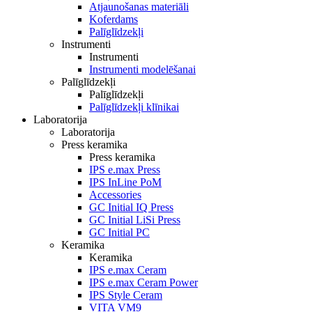
Atjaunošanas materiāli
Koferdams
Palīglīdzekļi
Instrumenti
Instrumenti
Instrumenti modelēšanai
Palīglīdzekļi
Palīglīdzekļi
Palīglīdzekļi klīnikai
Laboratorija
Laboratorija
Press keramika
Press keramika
IPS e.max Press
IPS InLine PoM
Accessories
GC Initial IQ Press
GC Initial LiSi Press
GC Initial PC
Keramika
Keramika
IPS e.max Ceram
IPS e.max Ceram Power
IPS Style Ceram
VITA VM9