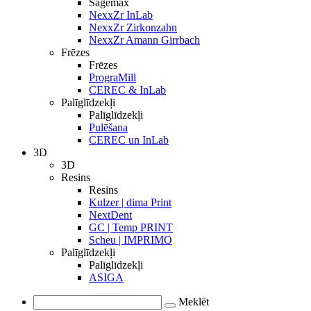
Sagemax
NexxZr InLab
NexxZr Zirkonzahn
NexxZr Amann Girrbach
Frēzes
Frēzes
PrograMill
CEREC & InLab
Palīglīdzekļi
Palīglīdzekļi
Pulēšana
CEREC un InLab
3D
3D
Resins
Resins
Kulzer | dima Print
NextDent
GC | Temp PRINT
Scheu | IMPRIMO
Palīglīdzekļi
Palīglīdzekļi
ASIGA
Meklēt