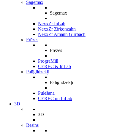
Sagemax
Sagemax
NexxZr InLab
NexxZr Zirkonzahn
NexxZr Amann Girrbach
Frēzes
Frēzes
PrograMill
CEREC & InLab
Palīglīdzekļi
Palīglīdzekļi
Pulēšana
CEREC un InLab
3D
3D
Resins