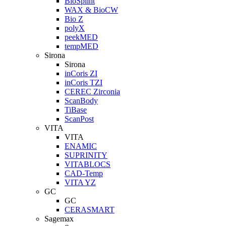
BioSplint
WAX & BioCW
Bio Z
polyX
peekMED
tempMED
Sirona
Sirona
inCoris ZI
inCoris TZI
CEREC Zirconia
ScanBody
TiBase
ScanPost
VITA
VITA
ENAMIC
SUPRINITY
VITABLOCS
CAD-Temp
VITA YZ
GC
GC
CERASMART
Sagemax