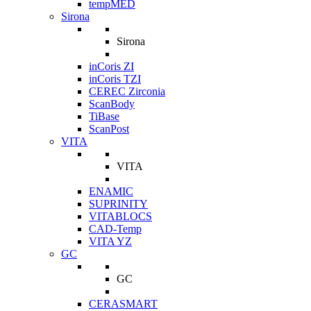
tempMED
Sirona
Sirona
inCoris ZI
inCoris TZI
CEREC Zirconia
ScanBody
TiBase
ScanPost
VITA
VITA
ENAMIC
SUPRINITY
VITABLOCS
CAD-Temp
VITA YZ
GC
GC
CERASMART