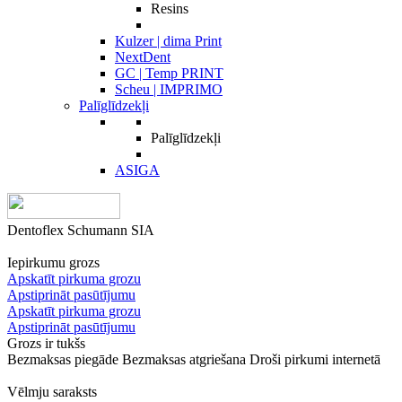
Resins
Kulzer | dima Print
NextDent
GC | Temp PRINT
Scheu | IMPRIMO
Palīglīdzekļi
Palīglīdzekļi
ASIGA
Dentoflex Schumann SIA
Iepirkumu grozs
Apskatīt pirkuma grozu
Apstiprināt pasūtījumu
Apskatīt pirkuma grozu
Apstiprināt pasūtījumu
Grozs ir tukšs
Bezmaksas piegāde
Bezmaksas atgriešana
Droši pirkumi internetā
Vēlmju saraksts