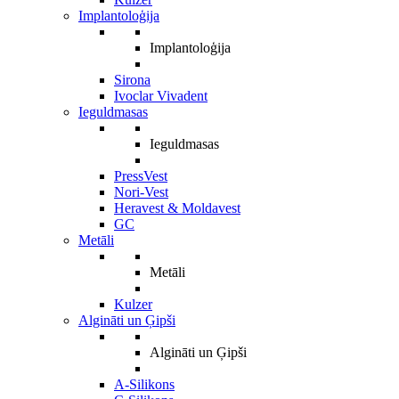
Implantoloģija
Implantoloģija
Sirona
Ivoclar Vivadent
Ieguldmasas
Ieguldmasas
PressVest
Nori-Vest
Heravest & Moldavest
GC
Metāli
Metāli
Kulzer
Algināti un Ģipši
Algināti un Ģipši
A-Silikons