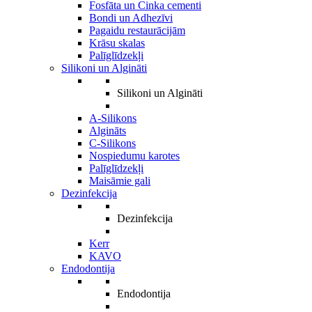
Fosfāta un Cinka cementi
Bondi un Adhezīvi
Pagaidu restaurācijām
Krāsu skalas
Palīglīdzekļi
Silikoni un Algināti
Silikoni un Algināti
A-Silikons
Algināts
C-Silikons
Nospiedumu karotes
Palīglīdzekļi
Maisāmie gali
Dezinfekcija
Dezinfekcija
Kerr
KAVO
Endodontija
Endodontija