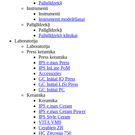
Palīglīdzekļi
Instrumenti
Instrumenti
Instrumenti modelēšanai
Palīglīdzekļi
Palīglīdzekļi
Palīglīdzekļi klīnikai
Laboratorija
Laboratorija
Press keramika
Press keramika
IPS e.max Press
IPS InLine PoM
Accessories
GC Initial IQ Press
GC Initial LiSi Press
GC Initial PC
Keramika
Keramika
IPS e.max Ceram
IPS e.max Ceram Power
IPS Style Ceram
VITA VM9
Cerabien ZR
HC Zirconia 750