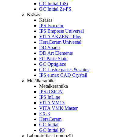
GC Initial LiSi
GC Initial Zr-FS
Krāsas
Krāsas
IPS Ivocolor
IPS Empress Universal
VITA AKZENT Plus
HeraCeram Universal
DD Shade
DD Art Elements
FC Paste Stain
GC Optiglaze
GC Lustre pastes & stains
IPS e.max CAD Crystall
Metālkeramika
Metālkeramika
IPS d.SIGN
IPS InLine
VITA VM13
VITA VMK Master
EX-3
HeraCeram
GC Initial
GC Initial IQ
Laboratorijas kompozīti