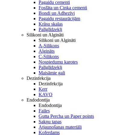
Pagaidu cementi
Fosfāta un Cinka cementi
Bondi un Adhezīvi
Pagaidu restaurācijām
Krāsu skalas
Palīglīdzekļi
Silikoni un Algināti
Silikoni un Algināti
A-Silikons
Algināts
C-Silikons
Nospiedumu karotes
Palīglīdzekļi
Maisāmie gali
Dezinfekcija
Dezinfekcija
Kerr
KAVO
Endodontija
Endodontija
Failes
Gutta Percha un Paper points
Sakņu tapas
Atjaunošanas materiāli
Koferdams