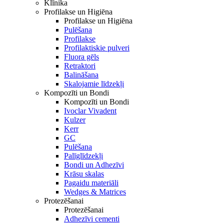
Klīnika
Profilakse un Higiēna
Profilakse un Higiēna
Pulēšana
Profilakse
Profilaktiskie pulveri
Fluora gēls
Retraktori
Balināšana
Skalojamie līdzekļi
Kompozīti un Bondi
Kompozīti un Bondi
Ivoclar Vivadent
Kulzer
Kerr
GC
Pulēšana
Palīglīdzekļi
Bondi un Adhezīvi
Krāsu skalas
Pagaidu materiāli
Wedges & Matrices
Protezēšanai
Protezēšanai
Adhezīvi cementi