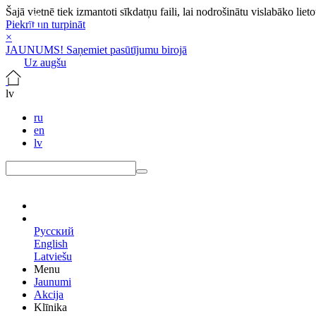
Šajā vietnē tiek izmantoti sīkdatņu faili, lai nodrošinātu vislabāko lie
Piekrīt un turpināt
×
JAUNUMS! Saņemiet pasūtījumu birojā
Uz augšu
lv
ru
en
lv
lv
Русский
English
Latviešu
Menu
Jaunumi
Akcija
Klīnika