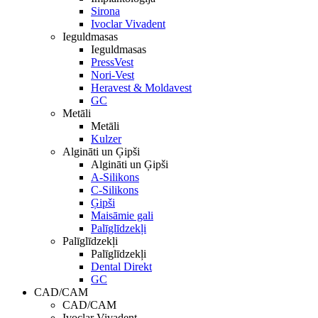
Sirona
Ivoclar Vivadent
Ieguldmasas
Ieguldmasas
PressVest
Nori-Vest
Heravest & Moldavest
GC
Metāli
Metāli
Kulzer
Algināti un Ģipši
Algināti un Ģipši
A-Silikons
C-Silikons
Ģipši
Maisāmie gali
Palīglīdzekļi
Palīglīdzekļi
Palīglīdzekļi
Dental Direkt
GC
CAD/CAM
CAD/CAM
Ivoclar Vivadent