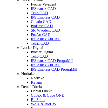
Ivoclar Vivadent
IPS e.max CAD
Telio CAD
IPS Empress CAD
Colado CAD
IvoBase CAD
SR Vivodent CAD
ProArt CAD
IPS e.max ZirCAD
Tetric CAD
Ivoclar Digital
Ivoclar Digital
Telio CAD
IPS e.max CAD PrograMill
IPS e.max ZirCAD
IPS Empress CAD PrograMill
Noritake
Noritake
Katana
Dental Direkt
Dental Direkt
CubeX & Cube ONE
BioSplint
WAX & BioCW