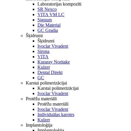
Laboratorijas kompozīti
SR Nexco
VITA VM LC
Signum
Die Material
GC Gradia
Šķidrumi
Šķidrumi
Ivoclar Vivadent
Sirona
VITA
Kuraray Noritake
Kulzer
Dental Direkt
GC
Karstai polimerizācijai
Karstai polimerizācijai
Ivoclar Vivadent
Protēžu materiāli
Protēžu materiāli
Ivoclar Vivadent
Individuālas karotes
Kulzer
Implantoloģija
Implantoloģija