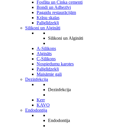
Fosfāta un Cinka cementi
Bondi un Adhezīvi
Pagaidu restaurācijām
Krāsu skalas
Palīglīdzekļi
Silikoni un Algināti
Silikoni un Algināti
A-Silikons
Algināts
C-Silikons
Nospiedumu karotes
Palīglīdzekļi
Maisāmie gali
Dezinfekcija
Dezinfekcija
Kerr
KAVO
Endodontija
Endodontija