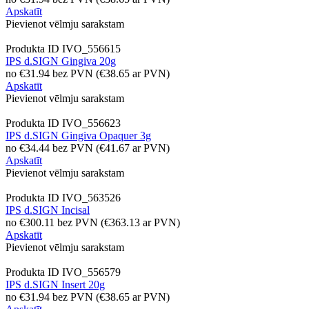
Apskatīt
Pievienot vēlmju sarakstam
Produkta ID
IVO_556615
IPS d.SIGN Gingiva 20g
no
€
31.94
bez PVN
(
€
38.65
ar PVN)
Apskatīt
Pievienot vēlmju sarakstam
Produkta ID
IVO_556623
IPS d.SIGN Gingiva Opaquer 3g
no
€
34.44
bez PVN
(
€
41.67
ar PVN)
Apskatīt
Pievienot vēlmju sarakstam
Produkta ID
IVO_563526
IPS d.SIGN Incisal
no
€
300.11
bez PVN
(
€
363.13
ar PVN)
Apskatīt
Pievienot vēlmju sarakstam
Produkta ID
IVO_556579
IPS d.SIGN Insert 20g
no
€
31.94
bez PVN
(
€
38.65
ar PVN)