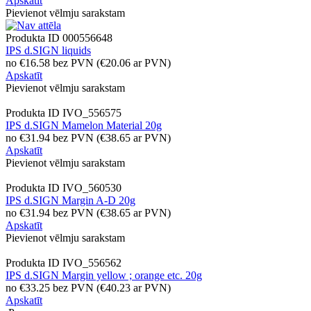
Apskatīt
Pievienot vēlmju sarakstam
Produkta ID
000556648
IPS d.SIGN liquids
no
€
16.58
bez PVN
(
€
20.06
ar PVN)
Apskatīt
Pievienot vēlmju sarakstam
Produkta ID
IVO_556575
IPS d.SIGN Mamelon Material 20g
no
€
31.94
bez PVN
(
€
38.65
ar PVN)
Apskatīt
Pievienot vēlmju sarakstam
Produkta ID
IVO_560530
IPS d.SIGN Margin A-D 20g
no
€
31.94
bez PVN
(
€
38.65
ar PVN)
Apskatīt
Pievienot vēlmju sarakstam
Produkta ID
IVO_556562
IPS d.SIGN Margin yellow ; orange etc. 20g
no
€
33.25
bez PVN
(
€
40.23
ar PVN)
Apskatīt