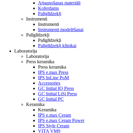
Atjaunošanas materiāli
Koferdams
Palīglīdzekļi
Instrumenti
Instrumenti
Instrumenti modelēšanai
Palīglīdzekļi
Palīglīdzekļi
Palīglīdzekļi klīnikai
Laboratorija
Laboratorija
Press keramika
Press keramika
IPS e.max Press
IPS InLine PoM
Accessories
GC Initial IQ Press
GC Initial LiSi Press
GC Initial PC
Keramika
Keramika
IPS e.max Ceram
IPS e.max Ceram Power
IPS Style Ceram
VITA VM9