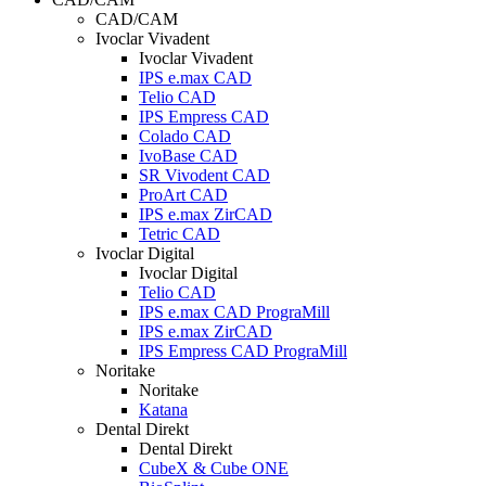
CAD/CAM
Ivoclar Vivadent
Ivoclar Vivadent
IPS e.max CAD
Telio CAD
IPS Empress CAD
Colado CAD
IvoBase CAD
SR Vivodent CAD
ProArt CAD
IPS e.max ZirCAD
Tetric CAD
Ivoclar Digital
Ivoclar Digital
Telio CAD
IPS e.max CAD PrograMill
IPS e.max ZirCAD
IPS Empress CAD PrograMill
Noritake
Noritake
Katana
Dental Direkt
Dental Direkt
CubeX & Cube ONE