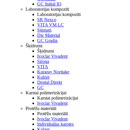
GC Initial IQ
Laboratorijas kompozīti
Laboratorijas kompozīti
SR Nexco
VITA VM LC
Signum
Die Material
GC Gradia
Šķidrumi
Šķidrumi
Ivoclar Vivadent
Sirona
VITA
Kuraray Noritake
Kulzer
Dental Direkt
GC
Karstai polimerizācijai
Karstai polimerizācijai
Ivoclar Vivadent
Protēžu materiāli
Protēžu materiāli
Ivoclar Vivadent
Individuālas karotes
Kulzer