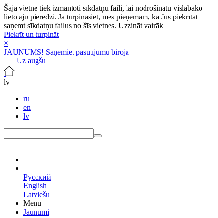
Šajā vietnē tiek izmantoti sīkdatņu faili, lai nodrošinātu vislabāko
lietotāju pieredzi. Ja turpināsiet, mēs pieņemam, ka Jūs piekrītat
saņemt sīkdatņu failus no šīs vietnes.
Uzzināt vairāk
Piekrīt un turpināt
×
JAUNUMS! Saņemiet pasūtījumu birojā
Uz augšu
lv
ru
en
lv
lv
Русский
English
Latviešu
Menu
Jaunumi