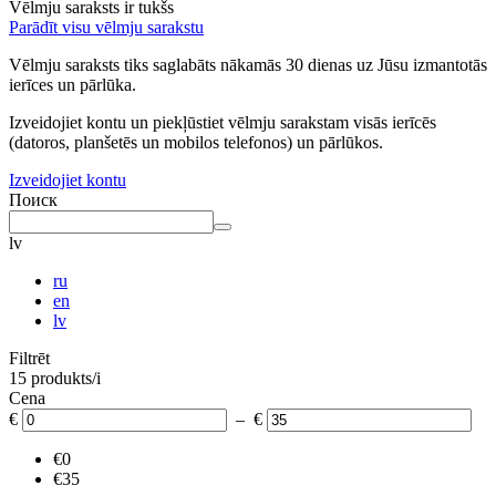
Vēlmju saraksts ir tukšs
Parādīt visu vēlmju sarakstu
Vēlmju saraksts tiks saglabāts nākamās 30 dienas uz Jūsu izmantotās
ierīces un pārlūka.
Izveidojiet kontu un piekļūstiet vēlmju sarakstam visās ierīcēs
(datoros, planšetēs un mobilos telefonos) un pārlūkos.
Izveidojiet kontu
Поиск
lv
ru
en
lv
Filtrēt
15 produkts/i
Cena
€
– €
€0
€35