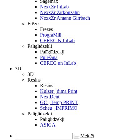
Sagemax
NexxZr InLab
NexxZr Zirkonzahn
NexxZr Amann Girrbach
Frēzes
Frēzes
PrograMill
CEREC & InLab
Palīglīdzekļi
Palīglīdzekļi
Pulēšana
CEREC un InLab
3D
3D
Resins
Resins
Kulzer | dima Print
NextDent
GC | Temp PRINT
Scheu | IMPRIMO
Palīglīdzekļi
Palīglīdzekļi
ASIGA
Meklēt