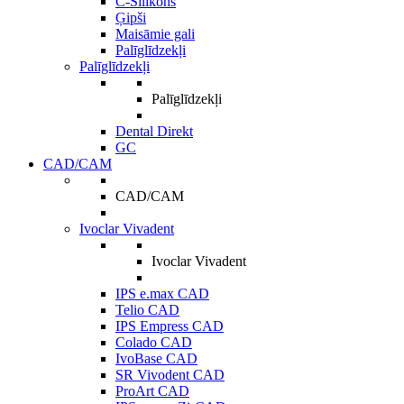
C-Silikons
Ģipši
Maisāmie gali
Palīglīdzekļi
Palīglīdzekļi
Palīglīdzekļi
Dental Direkt
GC
CAD/CAM
CAD/CAM
Ivoclar Vivadent
Ivoclar Vivadent
IPS e.max CAD
Telio CAD
IPS Empress CAD
Colado CAD
IvoBase CAD
SR Vivodent CAD
ProArt CAD