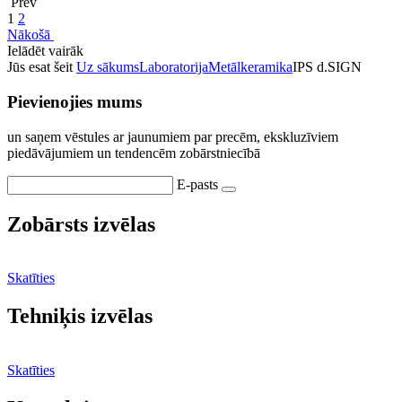
Prev
1
2
Nākošā
Ielādēt vairāk
Jūs esat šeit
Uz sākums
Laboratorija
Metālkeramika
IPS d.SIGN
Pievienojies mums
un saņem vēstules ar jaunumiem par precēm, ekskluzīviem
piedāvājumiem un tendencēm zobārstniecībā
E-pasts
Zobārsts izvēlas
Skatīties
Tehniķis izvēlas
Skatīties