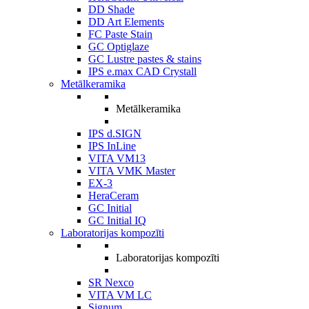
DD Shade
DD Art Elements
FC Paste Stain
GC Optiglaze
GC Lustre pastes & stains
IPS e.max CAD Crystall
Metālkeramika
Metālkeramika
IPS d.SIGN
IPS InLine
VITA VM13
VITA VMK Master
EX-3
HeraCeram
GC Initial
GC Initial IQ
Laboratorijas kompozīti
Laboratorijas kompozīti
SR Nexco
VITA VM LC
Signum