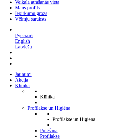
Veikala atrašanās vieta
Mans profils
Iepirkumu grozs
Vēlmju saraksts
LV
Русский
English
Latviešu
Jaunumi
Akcija
Klīnika
Klīnika
Profilakse un Higiēna
Profilakse un Higiēna
Pulēšana
Profilakse