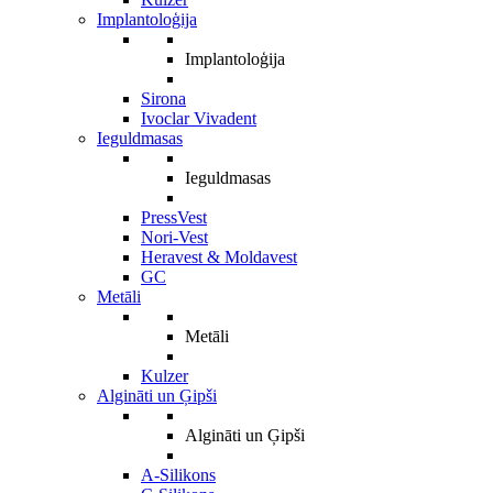
Implantoloģija
Implantoloģija
Sirona
Ivoclar Vivadent
Ieguldmasas
Ieguldmasas
PressVest
Nori-Vest
Heravest & Moldavest
GC
Metāli
Metāli
Kulzer
Algināti un Ģipši
Algināti un Ģipši
A-Silikons