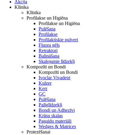
Akcija
Klīnika
Klīnika
Profilakse un Higiēna
Profilakse un Higiēna
Pulēšana
Profilakse
Profilaktiskie pulveri
Fluora gēls
Retraktori
Balināšana
Skalojamie līdzekļi
Kompozīti un Bondi
Kompozīti un Bondi
Ivoclar Vivadent
Kulzer
Kerr
GC
Pulēšana
Palīglīdzekļi
Bondi un Adhezīvi
Krāsu skalas
Pagaidu materiāli
Wedges & Matrices
Protezēšanai