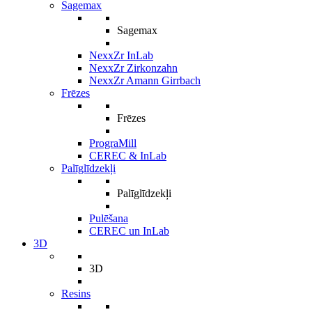
Sagemax
Sagemax
NexxZr InLab
NexxZr Zirkonzahn
NexxZr Amann Girrbach
Frēzes
Frēzes
PrograMill
CEREC & InLab
Palīglīdzekļi
Palīglīdzekļi
Pulēšana
CEREC un InLab
3D
3D
Resins