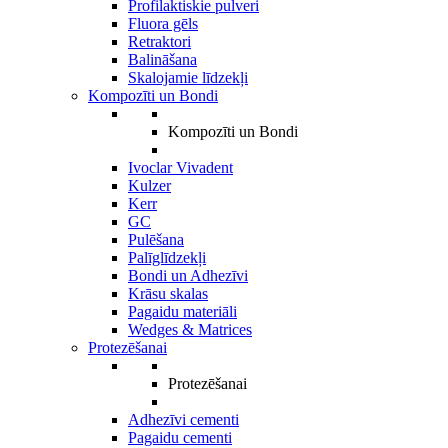
Profilaktiskie pulveri
Fluora gēls
Retraktori
Balināšana
Skalojamie līdzekļi
Kompozīti un Bondi
Kompozīti un Bondi
Ivoclar Vivadent
Kulzer
Kerr
GC
Pulēšana
Palīglīdzekļi
Bondi un Adhezīvi
Krāsu skalas
Pagaidu materiāli
Wedges & Matrices
Protezēšanai
Protezēšanai
Adhezīvi cementi
Pagaidu cementi