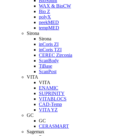
BioSplint
WAX & BioCW
Bio Z
polyX
peekMED
tempMED
Sirona
Sirona
inCoris ZI
inCoris TZI
CEREC Zirconia
ScanBody
TiBase
ScanPost
VITA
VITA
ENAMIC
SUPRINITY
VITABLOCS
CAD-Temp
VITA YZ
GC
GC
CERASMART
Sagemax