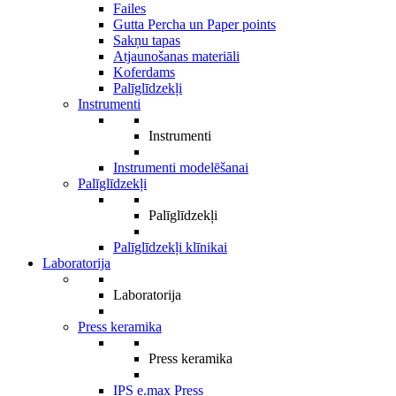
Failes
Gutta Percha un Paper points
Sakņu tapas
Atjaunošanas materiāli
Koferdams
Palīglīdzekļi
Instrumenti
Instrumenti
Instrumenti modelēšanai
Palīglīdzekļi
Palīglīdzekļi
Palīglīdzekļi klīnikai
Laboratorija
Laboratorija
Press keramika
Press keramika
IPS e.max Press