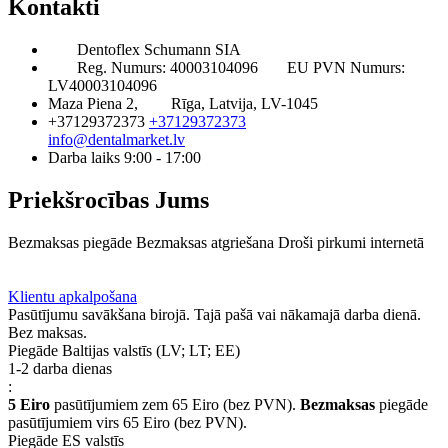
Kontakti
Dentoflex Schumann SIA
Reg. Numurs: 40003104096
EU PVN Numurs:
LV40003104096
Maza Piena 2,
Rīga, Latvija, LV-1045
+37129372373
+37129372373
info@dentalmarket.lv
Darba laiks 9:00 - 17:00
Priekšrocības Jums
Bezmaksas piegāde
Bezmaksas atgriešana
Droši pirkumi internetā
BUJ
Privilēģiju programma
Piegāde
Klientu apkalpošana
Pasūtījumu savākšana birojā. Tajā pašā vai nākamajā darba dienā.
Bez maksas.
Piegāde Baltijas valstīs (LV; LT; EE)
1-2 darba dienas
:
5 Eiro
pasūtījumiem zem 65 Eiro (bez PVN).
Bezmaksas
piegāde
pasūtījumiem virs 65 Eiro (bez PVN).
Piegāde ES valstīs