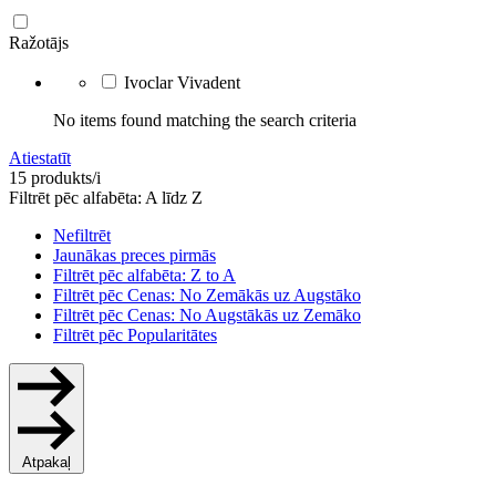
Ražotājs
Ivoclar Vivadent
No items found matching the search criteria
Atiestatīt
15 produkts/i
Filtrēt pēc alfabēta: A līdz Z
Nefiltrēt
Jaunākas preces pirmās
Filtrēt pēc alfabēta: Z to A
Filtrēt pēc Cenas: No Zemākās uz Augstāko
Filtrēt pēc Cenas: No Augstākās uz Zemāko
Filtrēt pēc Popularitātes
Atpakaļ