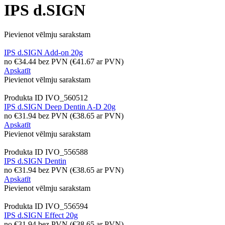
IPS d.SIGN
Pievienot vēlmju sarakstam
IPS d.SIGN Add-on 20g
no
€
34.44
bez PVN
(
€
41.67
ar PVN)
Apskatīt
Pievienot vēlmju sarakstam
Produkta ID
IVO_560512
IPS d.SIGN Deep Dentin A-D 20g
no
€
31.94
bez PVN
(
€
38.65
ar PVN)
Apskatīt
Pievienot vēlmju sarakstam
Produkta ID
IVO_556588
IPS d.SIGN Dentin
no
€
31.94
bez PVN
(
€
38.65
ar PVN)
Apskatīt
Pievienot vēlmju sarakstam
Produkta ID
IVO_556594
IPS d.SIGN Effect 20g
no
€
31.94
bez PVN
(
€
38.65
ar PVN)