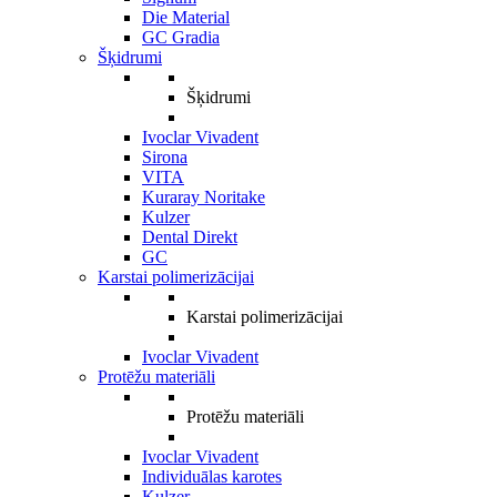
Die Material
GC Gradia
Šķidrumi
Šķidrumi
Ivoclar Vivadent
Sirona
VITA
Kuraray Noritake
Kulzer
Dental Direkt
GC
Karstai polimerizācijai
Karstai polimerizācijai
Ivoclar Vivadent
Protēžu materiāli
Protēžu materiāli
Ivoclar Vivadent
Individuālas karotes
Kulzer