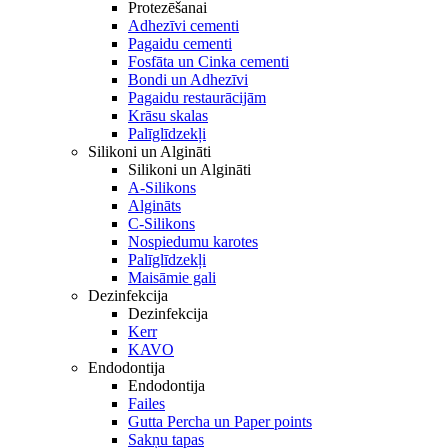
Protezēšanai
Adhezīvi cementi
Pagaidu cementi
Fosfāta un Cinka cementi
Bondi un Adhezīvi
Pagaidu restaurācijām
Krāsu skalas
Palīglīdzekļi
Silikoni un Algināti
Silikoni un Algināti
A-Silikons
Algināts
C-Silikons
Nospiedumu karotes
Palīglīdzekļi
Maisāmie gali
Dezinfekcija
Dezinfekcija
Kerr
KAVO
Endodontija
Endodontija
Failes
Gutta Percha un Paper points
Sakņu tapas