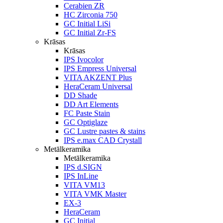
Cerabien ZR
HC Zirconia 750
GC Initial LiSi
GC Initial Zr-FS
Krāsas
Krāsas
IPS Ivocolor
IPS Empress Universal
VITA AKZENT Plus
HeraCeram Universal
DD Shade
DD Art Elements
FC Paste Stain
GC Optiglaze
GC Lustre pastes & stains
IPS e.max CAD Crystall
Metālkeramika
Metālkeramika
IPS d.SIGN
IPS InLine
VITA VM13
VITA VMK Master
EX-3
HeraCeram
GC Initial