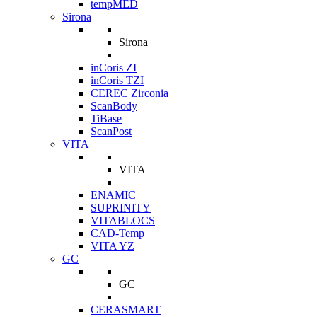
tempMED
Sirona
Sirona
inCoris ZI
inCoris TZI
CEREC Zirconia
ScanBody
TiBase
ScanPost
VITA
VITA
ENAMIC
SUPRINITY
VITABLOCS
CAD-Temp
VITA YZ
GC
GC
CERASMART