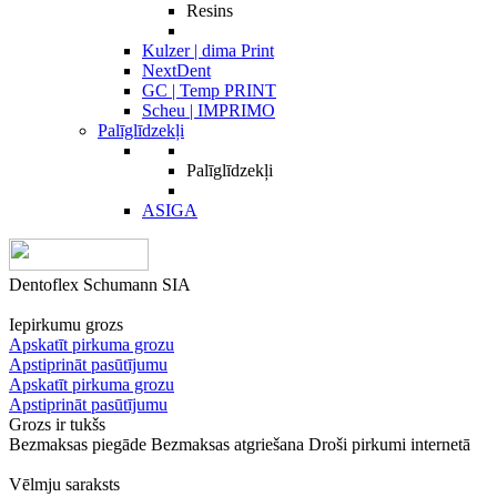
Resins
Kulzer | dima Print
NextDent
GC | Temp PRINT
Scheu | IMPRIMO
Palīglīdzekļi
Palīglīdzekļi
ASIGA
Dentoflex Schumann SIA
Iepirkumu grozs
Apskatīt pirkuma grozu
Apstiprināt pasūtījumu
Apskatīt pirkuma grozu
Apstiprināt pasūtījumu
Grozs ir tukšs
Bezmaksas piegāde
Bezmaksas atgriešana
Droši pirkumi internetā
Vēlmju saraksts