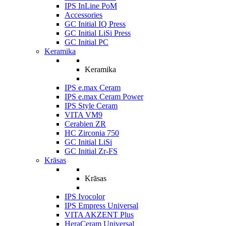
IPS InLine PoM
Accessories
GC Initial IQ Press
GC Initial LiSi Press
GC Initial PC
Keramika
Keramika
IPS e.max Ceram
IPS e.max Ceram Power
IPS Style Ceram
VITA VM9
Cerabien ZR
HC Zirconia 750
GC Initial LiSi
GC Initial Zr-FS
Krāsas
Krāsas
IPS Ivocolor
IPS Empress Universal
VITA AKZENT Plus
HeraCeram Universal