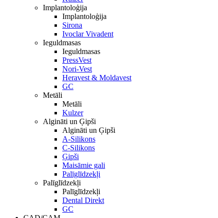
Implantoloģija
Implantoloģija
Sirona
Ivoclar Vivadent
Ieguldmasas
Ieguldmasas
PressVest
Nori-Vest
Heravest & Moldavest
GC
Metāli
Metāli
Kulzer
Algināti un Ģipši
Algināti un Ģipši
A-Silikons
C-Silikons
Ģipši
Maisāmie gali
Palīglīdzekļi
Palīglīdzekļi
Palīglīdzekļi
Dental Direkt
GC
CAD/CAM