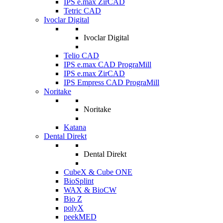
IPS e.max ZirCAD
Tetric CAD
Ivoclar Digital
Ivoclar Digital
Telio CAD
IPS e.max CAD PrograMill
IPS e.max ZirCAD
IPS Empress CAD PrograMill
Noritake
Noritake
Katana
Dental Direkt
Dental Direkt
CubeX & Cube ONE
BioSplint
WAX & BioCW
Bio Z
polyX
peekMED