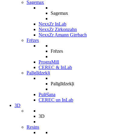
Sagemax
Sagemax
NexxZr InLab
NexxZr Zirkonzahn
NexxZr Amann Girrbach
Frēzes
Frēzes
PrograMill
CEREC & InLab
Palīglīdzekļi
Palīglīdzekļi
Pulēšana
CEREC un InLab
3D
3D
Resins