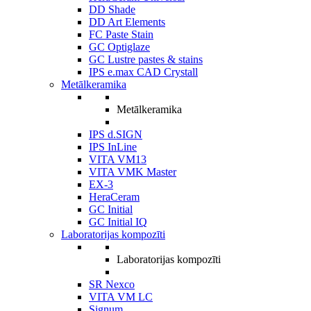
DD Shade
DD Art Elements
FC Paste Stain
GC Optiglaze
GC Lustre pastes & stains
IPS e.max CAD Crystall
Metālkeramika
Metālkeramika
IPS d.SIGN
IPS InLine
VITA VM13
VITA VMK Master
EX-3
HeraCeram
GC Initial
GC Initial IQ
Laboratorijas kompozīti
Laboratorijas kompozīti
SR Nexco
VITA VM LC
Signum