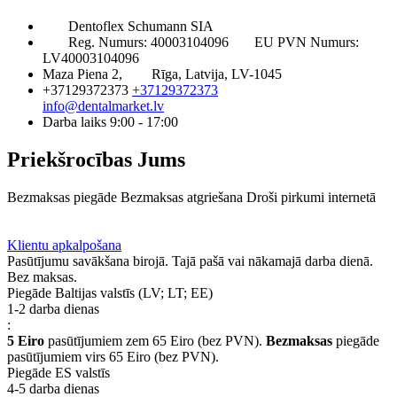
Dentoflex Schumann SIA
Reg. Numurs: 40003104096
EU PVN Numurs:
LV40003104096
Maza Piena 2,
Rīga, Latvija, LV-1045
+37129372373
+37129372373
info@dentalmarket.lv
Darba laiks 9:00 - 17:00
Priekšrocības Jums
Bezmaksas piegāde
Bezmaksas atgriešana
Droši pirkumi internetā
BUJ
Privilēģiju programma
Piegāde
Klientu apkalpošana
Pasūtījumu savākšana birojā. Tajā pašā vai nākamajā darba dienā.
Bez maksas.
Piegāde Baltijas valstīs (LV; LT; EE)
1-2 darba dienas
:
5 Eiro
pasūtījumiem zem 65 Eiro (bez PVN).
Bezmaksas
piegāde
pasūtījumiem virs 65 Eiro (bez PVN).
Piegāde ES valstīs
4-5 darba dienas