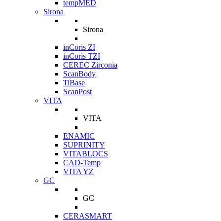
tempMED
Sirona
Sirona
inCoris ZI
inCoris TZI
CEREC Zirconia
ScanBody
TiBase
ScanPost
VITA
VITA
ENAMIC
SUPRINITY
VITABLOCS
CAD-Temp
VITA YZ
GC
GC
CERASMART