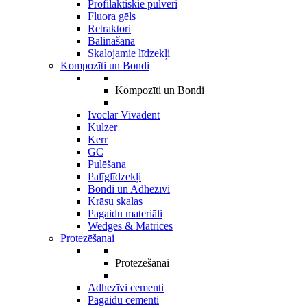
Profilaktiskie pulveri
Fluora gēls
Retraktori
Balināšana
Skalojamie līdzekļi
Kompozīti un Bondi
Kompozīti un Bondi
Ivoclar Vivadent
Kulzer
Kerr
GC
Pulēšana
Palīglīdzekļi
Bondi un Adhezīvi
Krāsu skalas
Pagaidu materiāli
Wedges & Matrices
Protezēšanai
Protezēšanai
Adhezīvi cementi
Pagaidu cementi