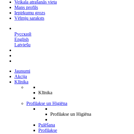
Veikala atrašanās vieta
Mans profils
Iepirkumu grozs
Vēlmju saraksts
LV
Русский
English
Latviešu
Jaunumi
Akcija
Klīnika
Klīnika
Profilakse un Higiēna
Profilakse un Higiēna
Pulēšana
Profilakse