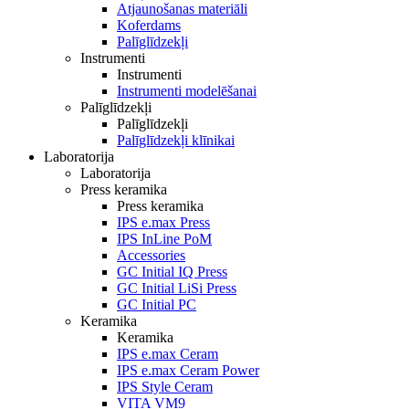
Atjaunošanas materiāli
Koferdams
Palīglīdzekļi
Instrumenti
Instrumenti
Instrumenti modelēšanai
Palīglīdzekļi
Palīglīdzekļi
Palīglīdzekļi klīnikai
Laboratorija
Laboratorija
Press keramika
Press keramika
IPS e.max Press
IPS InLine PoM
Accessories
GC Initial IQ Press
GC Initial LiSi Press
GC Initial PC
Keramika
Keramika
IPS e.max Ceram
IPS e.max Ceram Power
IPS Style Ceram
VITA VM9