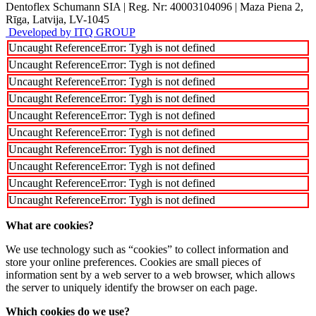
Dentoflex Schumann SIA
|
Reg. Nr: 40003104096
|
Maza Piena 2,
Rīga, Latvija, LV-1045
Developed by ITQ GROUP
Uncaught ReferenceError: Tygh is not defined
Uncaught ReferenceError: Tygh is not defined
Uncaught ReferenceError: Tygh is not defined
Uncaught ReferenceError: Tygh is not defined
Uncaught ReferenceError: Tygh is not defined
Uncaught ReferenceError: Tygh is not defined
Uncaught ReferenceError: Tygh is not defined
Uncaught ReferenceError: Tygh is not defined
Uncaught ReferenceError: Tygh is not defined
Uncaught ReferenceError: Tygh is not defined
What are cookies?
We use technology such as “cookies” to collect information and
store your online preferences. Cookies are small pieces of
information sent by a web server to a web browser, which allows
the server to uniquely identify the browser on each page.
Which cookies do we use?