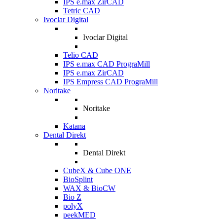
IPS e.max ZirCAD
Tetric CAD
Ivoclar Digital
Ivoclar Digital
Telio CAD
IPS e.max CAD PrograMill
IPS e.max ZirCAD
IPS Empress CAD PrograMill
Noritake
Noritake
Katana
Dental Direkt
Dental Direkt
CubeX & Cube ONE
BioSplint
WAX & BioCW
Bio Z
polyX
peekMED