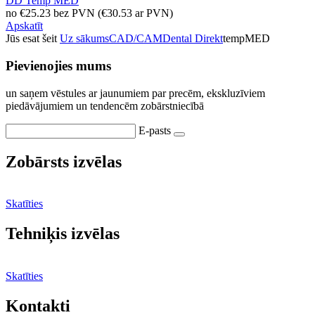
DD Temp MED
no
€
25.23
bez PVN
(
€
30.53
ar PVN)
Apskatīt
Jūs esat šeit
Uz sākums
CAD/CAM
Dental Direkt
tempMED
Pievienojies mums
un saņem vēstules ar jaunumiem par precēm, ekskluzīviem
piedāvājumiem un tendencēm zobārstniecībā
E-pasts
Zobārsts izvēlas
Skatīties
Tehniķis izvēlas
Skatīties
Kontakti