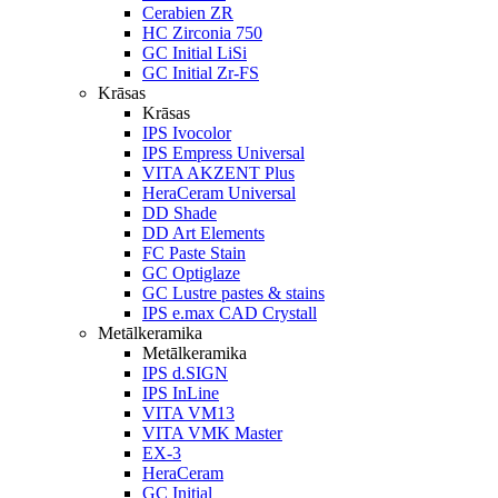
Cerabien ZR
HC Zirconia 750
GC Initial LiSi
GC Initial Zr-FS
Krāsas
Krāsas
IPS Ivocolor
IPS Empress Universal
VITA AKZENT Plus
HeraCeram Universal
DD Shade
DD Art Elements
FC Paste Stain
GC Optiglaze
GC Lustre pastes & stains
IPS e.max CAD Crystall
Metālkeramika
Metālkeramika
IPS d.SIGN
IPS InLine
VITA VM13
VITA VMK Master
EX-3
HeraCeram
GC Initial