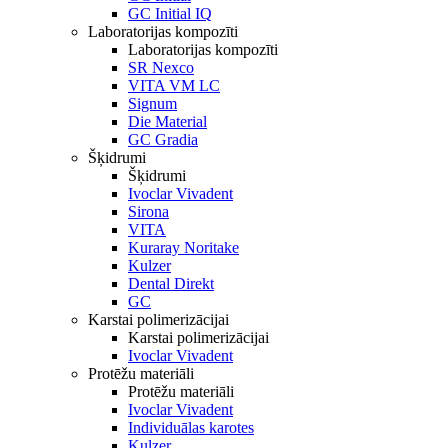
GC Initial IQ
Laboratorijas kompozīti
Laboratorijas kompozīti
SR Nexco
VITA VM LC
Signum
Die Material
GC Gradia
Šķidrumi
Šķidrumi
Ivoclar Vivadent
Sirona
VITA
Kuraray Noritake
Kulzer
Dental Direkt
GC
Karstai polimerizācijai
Karstai polimerizācijai
Ivoclar Vivadent
Protēžu materiāli
Protēžu materiāli
Ivoclar Vivadent
Individuālas karotes
Kulzer