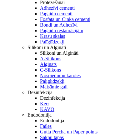
Protezēšanai
Adhezīvi cementi
Pagaidu cementi
Fosfāta un Cinka cementi
Bondi un Adhezīvi
Pagaidu restaurācijām
Krāsu skalas
Palīglīdzekļi
Silikoni un Algināti
Silikoni un Algināti
A-Silikons
Algināts
C-Silikons
Nospiedumu karotes
Palīglīdzekļi
Maisāmie gali
Dezinfekcija
Dezinfekcija
Kerr
KAVO
Endodontija
Endodontija
Failes
Gutta Percha un Paper points
Sakņu tapas