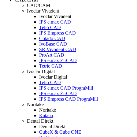
CAD/CAM
Ivoclar Vivadent
Ivoclar Vivadent
IPS e.max CAD
Telio CAD
IPS Empress CAD
Colado CAD
IvoBase CAD
SR Vivodent CAD
ProArt CAD
IPS e.max ZirCAD
Tetric CAD
Ivoclar Digital
Ivoclar Digital
Telio CAD
IPS e.max CAD PrograMill
IPS e.max ZirCAD
IPS Empress CAD PrograMill
Noritake
Noritake
Katana
Dental Direkt
Dental Direkt
CubeX & Cube ONE