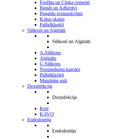
Fosfāta un Cinka cementi
Bondi un Adhezīvi
Pagaidu restaurācijām
Krāsu skalas
Palīglīdzekļi
Silikoni un Algināti
Silikoni un Algināti
A-Silikons
Algināts
C-Silikons
Nospiedumu karotes
Palīglīdzekļi
Maisāmie gali
Dezinfekcija
Dezinfekcija
Kerr
KAVO
Endodontija
Endodontija