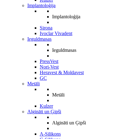
Implantoloģija
Implantoloģija
Sirona
Ivoclar Vivadent
Ieguldmasas
Ieguldmasas
PressVest
Nori-Vest
Heravest & Moldavest
GC
Metāli
Metāli
Kulzer
Algināti un Ģipši
Algināti un Ģipši
A-Silikons