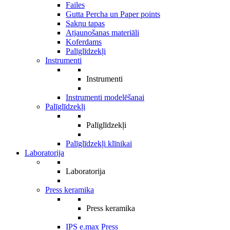
Failes
Gutta Percha un Paper points
Sakņu tapas
Atjaunošanas materiāli
Koferdams
Palīglīdzekļi
Instrumenti
Instrumenti
Instrumenti modelēšanai
Palīglīdzekļi
Palīglīdzekļi
Palīglīdzekļi klīnikai
Laboratorija
Laboratorija
Press keramika
Press keramika
IPS e.max Press