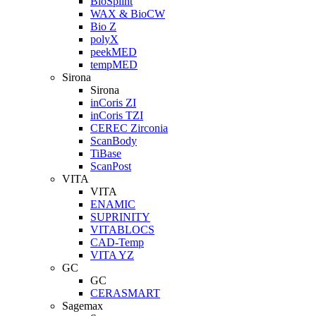
BioSplint
WAX & BioCW
Bio Z
polyX
peekMED
tempMED
Sirona
Sirona
inCoris ZI
inCoris TZI
CEREC Zirconia
ScanBody
TiBase
ScanPost
VITA
VITA
ENAMIC
SUPRINITY
VITABLOCS
CAD-Temp
VITA YZ
GC
GC
CERASMART
Sagemax