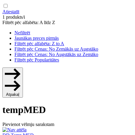
Atiestatīt
1 produkts/i
Filtrēt pēc alfabēta: A līdz Z
Nefiltrēt
Jaunākas preces pirmās
Filtrēt pēc alfabēta: Z to A
Filtrēt pēc Cenas: No Zemākās uz Augstāko
Filtrēt pēc Cenas: No Augstākās uz Zemāko
Filtrēt pēc Popularitātes
Atpakaļ
tempMED
Pievienot vēlmju sarakstam