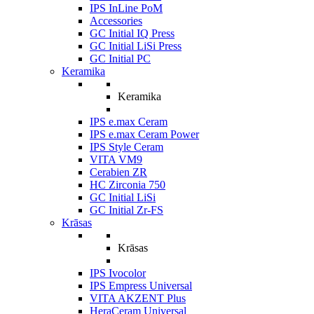
IPS InLine PoM
Accessories
GC Initial IQ Press
GC Initial LiSi Press
GC Initial PC
Keramika
Keramika
IPS e.max Ceram
IPS e.max Ceram Power
IPS Style Ceram
VITA VM9
Cerabien ZR
HC Zirconia 750
GC Initial LiSi
GC Initial Zr-FS
Krāsas
Krāsas
IPS Ivocolor
IPS Empress Universal
VITA AKZENT Plus
HeraCeram Universal