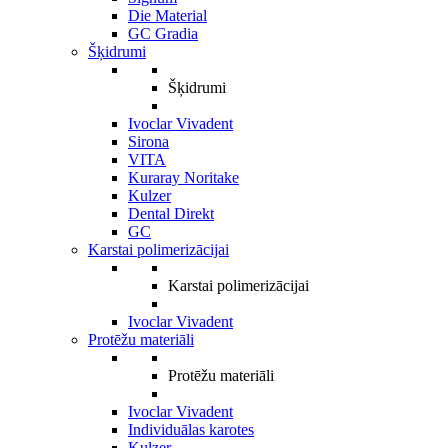
Die Material
GC Gradia
Šķidrumi
Šķidrumi
Ivoclar Vivadent
Sirona
VITA
Kuraray Noritake
Kulzer
Dental Direkt
GC
Karstai polimerizācijai
Karstai polimerizācijai
Ivoclar Vivadent
Protēžu materiāli
Protēžu materiāli
Ivoclar Vivadent
Individuālas karotes
Kulzer