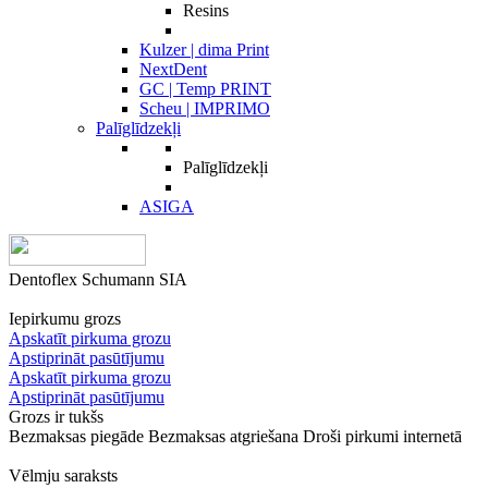
Resins
Kulzer | dima Print
NextDent
GC | Temp PRINT
Scheu | IMPRIMO
Palīglīdzekļi
Palīglīdzekļi
ASIGA
Dentoflex Schumann SIA
Iepirkumu grozs
Apskatīt pirkuma grozu
Apstiprināt pasūtījumu
Apskatīt pirkuma grozu
Apstiprināt pasūtījumu
Grozs ir tukšs
Bezmaksas piegāde
Bezmaksas atgriešana
Droši pirkumi internetā
Vēlmju saraksts