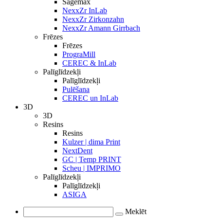
Sagemax
NexxZr InLab
NexxZr Zirkonzahn
NexxZr Amann Girrbach
Frēzes
Frēzes
PrograMill
CEREC & InLab
Palīglīdzekļi
Palīglīdzekļi
Pulēšana
CEREC un InLab
3D
3D
Resins
Resins
Kulzer | dima Print
NextDent
GC | Temp PRINT
Scheu | IMPRIMO
Palīglīdzekļi
Palīglīdzekļi
ASIGA
Meklēt