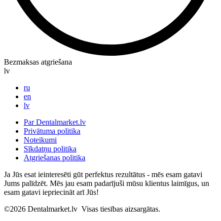
Bezmaksas atgriešana
lv
ru
en
lv
Par Dentalmarket.lv
Privātuma politika
Noteikumi
Sīkdatņu politika
Atgriešanas politika
Ja Jūs esat ieinteresēti gūt perfektus rezultātus - mēs esam gatavi
Jums palīdzēt. Mēs jau esam padarījuši mūsu klientus laimīgus, un
esam gatavi iepriecināt arī Jūs!
©2026
Dentalmarket.lv
Visas tiesības aizsargātas.