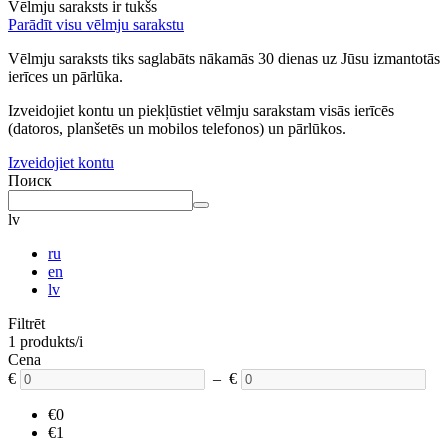
Vēlmju saraksts ir tukšs
Parādīt visu vēlmju sarakstu
Vēlmju saraksts tiks saglabāts nākamās 30 dienas uz Jūsu izmantotās
ierīces un pārlūka.
Izveidojiet kontu un piekļūstiet vēlmju sarakstam visās ierīcēs
(datoros, planšetēs un mobilos telefonos) un pārlūkos.
Izveidojiet kontu
Поиск
lv
ru
en
lv
Filtrēt
1 produkts/i
Cena
€
– €
€0
€1