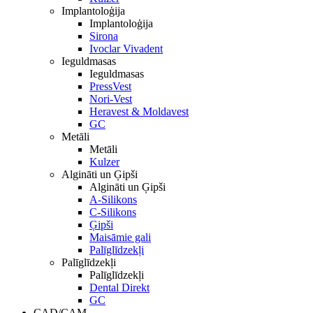
Implantoloģija
Implantoloģija
Sirona
Ivoclar Vivadent
Ieguldmasas
Ieguldmasas
PressVest
Nori-Vest
Heravest & Moldavest
GC
Metāli
Metāli
Kulzer
Algināti un Ģipši
Algināti un Ģipši
A-Silikons
C-Silikons
Ģipši
Maisāmie gali
Palīglīdzekļi
Palīglīdzekļi
Palīglīdzekļi
Dental Direkt
GC
CAD/CAM