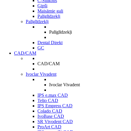
C-Silikons
Ģipši
Maisāmie gali
Palīglīdzekļi
Palīglīdzekļi
Palīglīdzekļi
Dental Direkt
GC
CAD/CAM
CAD/CAM
Ivoclar Vivadent
Ivoclar Vivadent
IPS e.max CAD
Telio CAD
IPS Empress CAD
Colado CAD
IvoBase CAD
SR Vivodent CAD
ProArt CAD