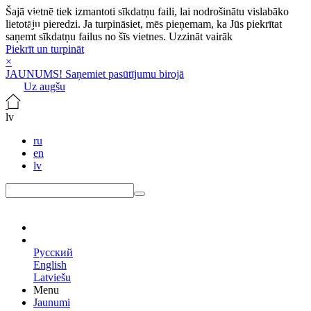
Šajā vietnē tiek izmantoti sīkdatņu faili, lai nodrošinātu vislabāko
lietotāju pieredzi. Ja turpināsiet, mēs pieņemam, ka Jūs piekrītat
saņemt sīkdatņu failus no šīs vietnes.
Uzzināt vairāk
Piekrīt un turpināt
×
JAUNUMS! Saņemiet pasūtījumu birojā
Uz augšu
lv
ru
en
lv
lv
Русский
English
Latviešu
Menu
Jaunumi