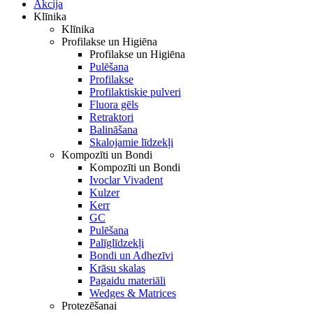
Akcija
Klīnika
Klīnika
Profilakse un Higiēna
Profilakse un Higiēna
Pulēšana
Profilakse
Profilaktiskie pulveri
Fluora gēls
Retraktori
Balināšana
Skalojamie līdzekļi
Kompozīti un Bondi
Kompozīti un Bondi
Ivoclar Vivadent
Kulzer
Kerr
GC
Pulēšana
Palīglīdzekļi
Bondi un Adhezīvi
Krāsu skalas
Pagaidu materiāli
Wedges & Matrices
Protezēšanai