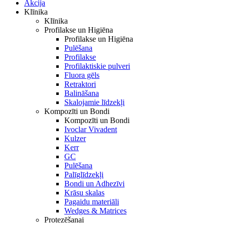
Akcija
Klīnika
Klīnika
Profilakse un Higiēna
Profilakse un Higiēna
Pulēšana
Profilakse
Profilaktiskie pulveri
Fluora gēls
Retraktori
Balināšana
Skalojamie līdzekļi
Kompozīti un Bondi
Kompozīti un Bondi
Ivoclar Vivadent
Kulzer
Kerr
GC
Pulēšana
Palīglīdzekļi
Bondi un Adhezīvi
Krāsu skalas
Pagaidu materiāli
Wedges & Matrices
Protezēšanai