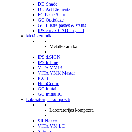
DD Shade
DD Art Elements
FC Paste Stain
GC Optiglaze
GC Lustre pastes & stains
IPS e.max CAD Crystall
Metālkeramika
Metālkeramika
IPS d.SIGN
IPS InLine
VITA VM13
VITA VMK Master
EX-3
HeraCeram
GC Initial
GC Initial IQ
Laboratorijas kompozīti
Laboratorijas kompozīti
SR Nexco
VITA VM LC
Signum