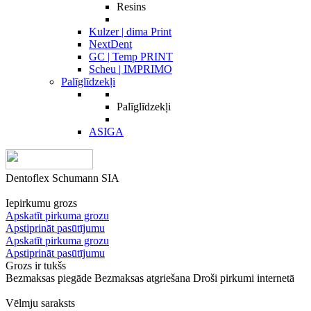
Resins
Kulzer | dima Print
NextDent
GC | Temp PRINT
Scheu | IMPRIMO
Palīglīdzekļi
Palīglīdzekļi
ASIGA
Dentoflex Schumann SIA
Iepirkumu grozs
Apskatīt pirkuma grozu
Apstiprināt pasūtījumu
Apskatīt pirkuma grozu
Apstiprināt pasūtījumu
Grozs ir tukšs
Bezmaksas piegāde
Bezmaksas atgriešana
Droši pirkumi internetā
Vēlmju saraksts