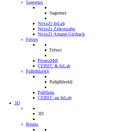
Sagemax
Sagemax
NexxZr InLab
NexxZr Zirkonzahn
NexxZr Amann Girrbach
Frēzes
Frēzes
PrograMill
CEREC & InLab
Palīglīdzekļi
Palīglīdzekļi
Pulēšana
CEREC un InLab
3D
3D
Resins