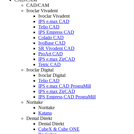
CAD/CAM
Ivoclar Vivadent
Ivoclar Vivadent
IPS e.max CAD
Telio CAD
IPS Empress CAD
Colado CAD
IvoBase CAD
SR Vivodent CAD
ProArt CAD
IPS e.max ZirCAD
Tetric CAD
Ivoclar Digital
Ivoclar Digital
Telio CAD
IPS e.max CAD PrograMill
IPS e.max ZirCAD
IPS Empress CAD PrograMill
Noritake
Noritake
Katana
Dental Direkt
Dental Direkt
CubeX & Cube ONE