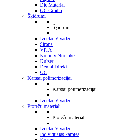
Die Material
GC Gradia
Šķidrumi
Šķidrumi
Ivoclar Vivadent
Sirona
VITA
Kuraray Noritake
Kulzer
Dental Direkt
GC
Karstai polimerizācijai
Karstai polimerizācijai
Ivoclar Vivadent
Protēžu materiāli
Protēžu materiāli
Ivoclar Vivadent
Individuālas karotes
Kulzer