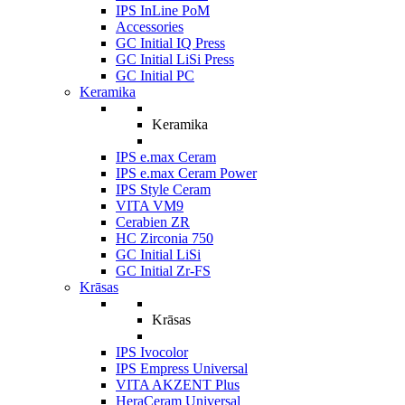
IPS InLine PoM
Accessories
GC Initial IQ Press
GC Initial LiSi Press
GC Initial PC
Keramika
Keramika
IPS e.max Ceram
IPS e.max Ceram Power
IPS Style Ceram
VITA VM9
Cerabien ZR
HC Zirconia 750
GC Initial LiSi
GC Initial Zr-FS
Krāsas
Krāsas
IPS Ivocolor
IPS Empress Universal
VITA AKZENT Plus
HeraCeram Universal