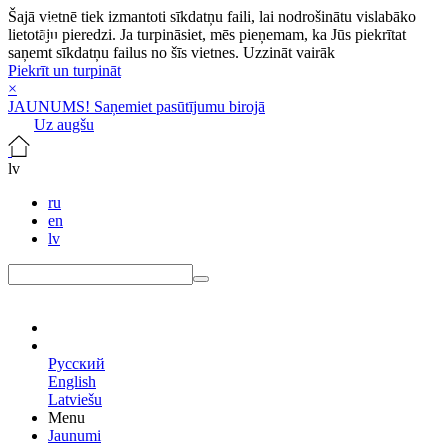
Šajā vietnē tiek izmantoti sīkdatņu faili, lai nodrošinātu vislabāko
lietotāju pieredzi. Ja turpināsiet, mēs pieņemam, ka Jūs piekrītat
saņemt sīkdatņu failus no šīs vietnes.
Uzzināt vairāk
Piekrīt un turpināt
×
JAUNUMS! Saņemiet pasūtījumu birojā
Uz augšu
lv
ru
en
lv
lv
Русский
English
Latviešu
Menu
Jaunumi