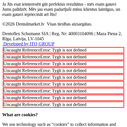
Ja Jūs esat ieinteresēti gūt perfektus rezultātus - mēs esam gatavi
Jums palīdzēt. Mēs jau esam padarījuši mūsu klientus laimīgus, un
esam gatavi iepriecināt arī Jūs!
©2026
Dentalmarket.lv
Visas tiesības aizsargātas.
Dentoflex Schumann SIA
|
Reg. Nr: 40003104096
|
Maza Piena 2,
Rīga, Latvija, LV-1045
Developed by ITQ GROUP
Uncaught ReferenceError: Tygh is not defined
Uncaught ReferenceError: Tygh is not defined
Uncaught ReferenceError: Tygh is not defined
Uncaught ReferenceError: Tygh is not defined
Uncaught ReferenceError: Tygh is not defined
Uncaught ReferenceError: Tygh is not defined
Uncaught ReferenceError: Tygh is not defined
Uncaught ReferenceError: Tygh is not defined
Uncaught ReferenceError: Tygh is not defined
What are cookies?
We use technology such as “cookies” to collect information and