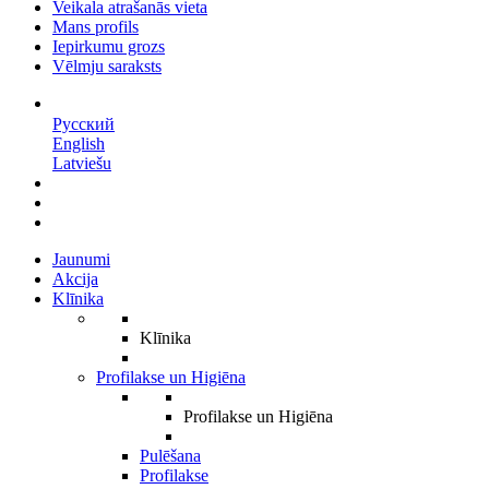
Veikala atrašanās vieta
Mans profils
Iepirkumu grozs
Vēlmju saraksts
LV
Русский
English
Latviešu
Jaunumi
Akcija
Klīnika
Klīnika
Profilakse un Higiēna
Profilakse un Higiēna
Pulēšana
Profilakse