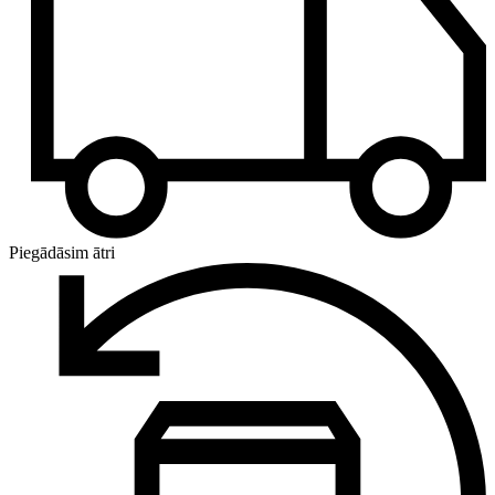
Piegādāsim ātri