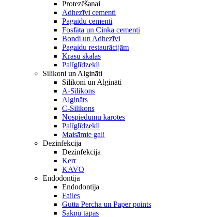
Protezēšanai
Adhezīvi cementi
Pagaidu cementi
Fosfāta un Cinka cementi
Bondi un Adhezīvi
Pagaidu restaurācijām
Krāsu skalas
Palīglīdzekļi
Silikoni un Algināti
Silikoni un Algināti
A-Silikons
Algināts
C-Silikons
Nospiedumu karotes
Palīglīdzekļi
Maisāmie gali
Dezinfekcija
Dezinfekcija
Kerr
KAVO
Endodontija
Endodontija
Failes
Gutta Percha un Paper points
Sakņu tapas