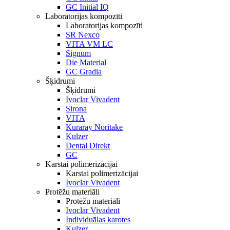
GC Initial IQ
Laboratorijas kompozīti
Laboratorijas kompozīti
SR Nexco
VITA VM LC
Signum
Die Material
GC Gradia
Šķidrumi
Šķidrumi
Ivoclar Vivadent
Sirona
VITA
Kuraray Noritake
Kulzer
Dental Direkt
GC
Karstai polimerizācijai
Karstai polimerizācijai
Ivoclar Vivadent
Protēžu materiāli
Protēžu materiāli
Ivoclar Vivadent
Individuālas karotes
Kulzer