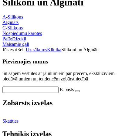
Silikoni un Algināti
A-Silikons
Algināts
C-Silikons
Nospiedumu karotes
Palīglīdzekļi
Maisāmie gali
Jūs esat šeit
Uz sākums
Klīnika
Silikoni un Algināti
Pievienojies mums
un saņem vēstules ar jaunumiem par precēm, ekskluzīviem
piedāvājumiem un tendencēm zobārstniecībā
E-pasts
Zobārsts izvēlas
Skatīties
Tehniķis izvēlas