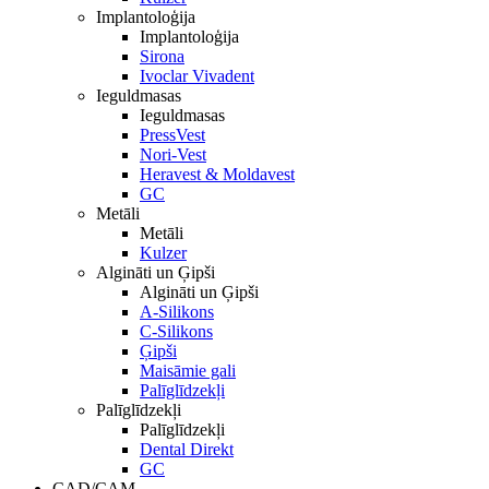
Implantoloģija
Implantoloģija
Sirona
Ivoclar Vivadent
Ieguldmasas
Ieguldmasas
PressVest
Nori-Vest
Heravest & Moldavest
GC
Metāli
Metāli
Kulzer
Algināti un Ģipši
Algināti un Ģipši
A-Silikons
C-Silikons
Ģipši
Maisāmie gali
Palīglīdzekļi
Palīglīdzekļi
Palīglīdzekļi
Dental Direkt
GC
CAD/CAM