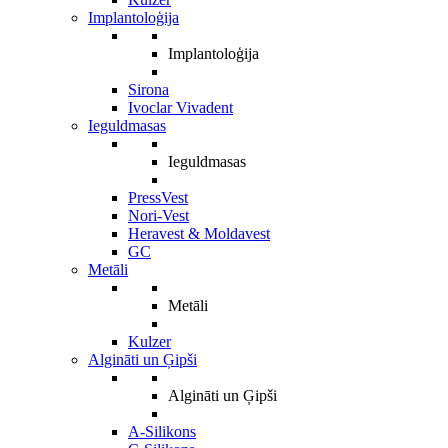
Implantoloģija
Implantoloģija
Sirona
Ivoclar Vivadent
Ieguldmasas
Ieguldmasas
PressVest
Nori-Vest
Heravest & Moldavest
GC
Metāli
Metāli
Kulzer
Algināti un Ģipši
Algināti un Ģipši
A-Silikons