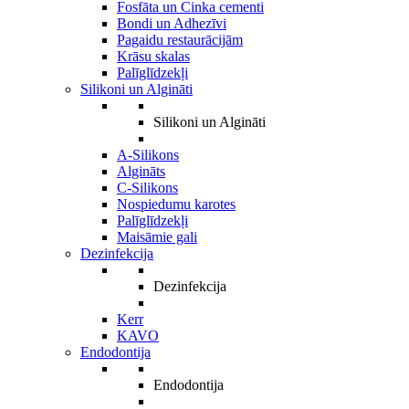
Fosfāta un Cinka cementi
Bondi un Adhezīvi
Pagaidu restaurācijām
Krāsu skalas
Palīglīdzekļi
Silikoni un Algināti
Silikoni un Algināti
A-Silikons
Algināts
C-Silikons
Nospiedumu karotes
Palīglīdzekļi
Maisāmie gali
Dezinfekcija
Dezinfekcija
Kerr
KAVO
Endodontija
Endodontija