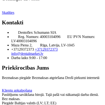
Skatīties
Kontakti
Dentoflex Schumann SIA
Reg. Numurs: 40003104096
EU PVN Numurs:
LV40003104096
Maza Piena 2,
Rīga, Latvija, LV-1045
+37129372373
+37129372373
info@dentalmarket.lv
Darba laiks 9:00 - 17:00
Priekšrocības Jums
Bezmaksas piegāde
Bezmaksas atgriešana
Droši pirkumi internetā
BUJ
Privilēģiju programma
Piegāde
Klientu apkalpošana
Pasūtījumu savākšana birojā. Tajā pašā vai nākamajā darba dienā.
Bez maksas.
Piegāde Baltijas valstīs (LV; LT; EE)