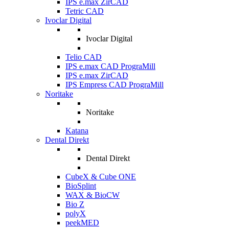
IPS e.max ZirCAD
Tetric CAD
Ivoclar Digital
Ivoclar Digital
Telio CAD
IPS e.max CAD PrograMill
IPS e.max ZirCAD
IPS Empress CAD PrograMill
Noritake
Noritake
Katana
Dental Direkt
Dental Direkt
CubeX & Cube ONE
BioSplint
WAX & BioCW
Bio Z
polyX
peekMED