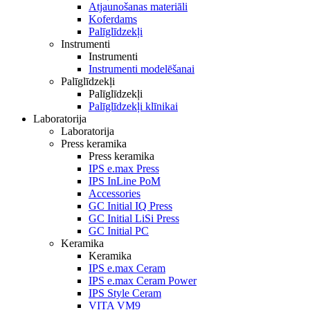
Atjaunošanas materiāli
Koferdams
Palīglīdzekļi
Instrumenti
Instrumenti
Instrumenti modelēšanai
Palīglīdzekļi
Palīglīdzekļi
Palīglīdzekļi klīnikai
Laboratorija
Laboratorija
Press keramika
Press keramika
IPS e.max Press
IPS InLine PoM
Accessories
GC Initial IQ Press
GC Initial LiSi Press
GC Initial PC
Keramika
Keramika
IPS e.max Ceram
IPS e.max Ceram Power
IPS Style Ceram
VITA VM9