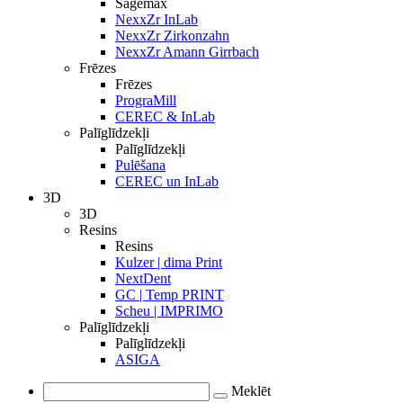
Sagemax
NexxZr InLab
NexxZr Zirkonzahn
NexxZr Amann Girrbach
Frēzes
Frēzes
PrograMill
CEREC & InLab
Palīglīdzekļi
Palīglīdzekļi
Pulēšana
CEREC un InLab
3D
3D
Resins
Resins
Kulzer | dima Print
NextDent
GC | Temp PRINT
Scheu | IMPRIMO
Palīglīdzekļi
Palīglīdzekļi
ASIGA
Meklēt