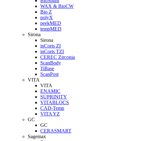
BioSplint
WAX & BioCW
Bio Z
polyX
peekMED
tempMED
Sirona
Sirona
inCoris ZI
inCoris TZI
CEREC Zirconia
ScanBody
TiBase
ScanPost
VITA
VITA
ENAMIC
SUPRINITY
VITABLOCS
CAD-Temp
VITA YZ
GC
GC
CERASMART
Sagemax