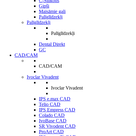
C-Silikons
Ģipši
Maisāmie gali
Palīglīdzekļi
Palīglīdzekļi
Palīglīdzekļi
Dental Direkt
GC
CAD/CAM
CAD/CAM
Ivoclar Vivadent
Ivoclar Vivadent
IPS e.max CAD
Telio CAD
IPS Empress CAD
Colado CAD
IvoBase CAD
SR Vivodent CAD
ProArt CAD