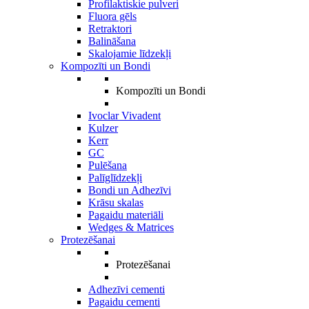
Profilaktiskie pulveri
Fluora gēls
Retraktori
Balināšana
Skalojamie līdzekļi
Kompozīti un Bondi
Kompozīti un Bondi
Ivoclar Vivadent
Kulzer
Kerr
GC
Pulēšana
Palīglīdzekļi
Bondi un Adhezīvi
Krāsu skalas
Pagaidu materiāli
Wedges & Matrices
Protezēšanai
Protezēšanai
Adhezīvi cementi
Pagaidu cementi