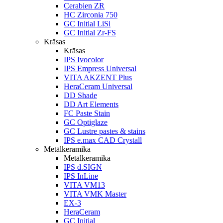
Cerabien ZR
HC Zirconia 750
GC Initial LiSi
GC Initial Zr-FS
Krāsas
Krāsas
IPS Ivocolor
IPS Empress Universal
VITA AKZENT Plus
HeraCeram Universal
DD Shade
DD Art Elements
FC Paste Stain
GC Optiglaze
GC Lustre pastes & stains
IPS e.max CAD Crystall
Metālkeramika
Metālkeramika
IPS d.SIGN
IPS InLine
VITA VM13
VITA VMK Master
EX-3
HeraCeram
GC Initial