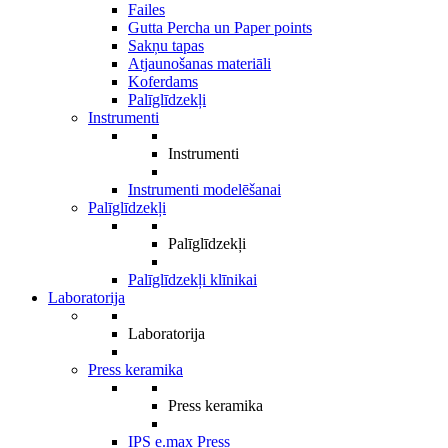
Failes
Gutta Percha un Paper points
Sakņu tapas
Atjaunošanas materiāli
Koferdams
Palīglīdzekļi
Instrumenti
Instrumenti
Instrumenti modelēšanai
Palīglīdzekļi
Palīglīdzekļi
Palīglīdzekļi klīnikai
Laboratorija
Laboratorija
Press keramika
Press keramika
IPS e.max Press