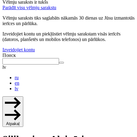
Vēlmju saraksts ir tukšs
Parādīt visu vēlmju sarakstu
Vēlmju saraksts tiks saglabāts nākamās 30 dienas uz Jūsu izmantotās
ierīces un pārlūka.
Izveidojiet kontu un piekļūstiet vēlmju sarakstam visās ierīcēs
(datoros, planšetēs un mobilos telefonos) un pārlūkos.
Izveidojiet kontu
Поиск
lv
ru
en
lv
Atpakaļ