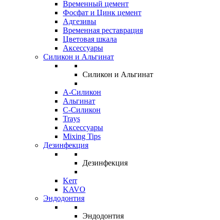
Временный цемент
Фосфат и Цинк цемент
Адгезивы
Временная реставрация
Цветовая шкала
Аксессуары
Силикон и Альгинат
Силикон и Альгинат
A-Силикон
Альгинат
C-Силикон
Trays
Аксессуары
Mixing Tips
Дезинфекция
Дезинфекция
Kerr
KAVO
Эндодонтия
Эндодонтия