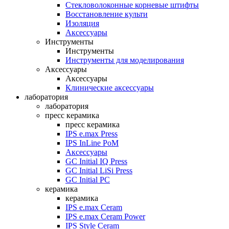
Стекловолоконные корневые штифты
Восстановление культи
Изоляция
Аксессуары
Инструменты
Инструменты
Инструменты для моделирования
Аксессуары
Аксессуары
Клинические аксессуары
лаборатория
лаборатория
пресс керамика
пресс керамика
IPS e.max Press
IPS InLine PoM
Аксессуары
GC Initial IQ Press
GC Initial LiSi Press
GC Initial PC
керамика
керамика
IPS e.max Ceram
IPS e.max Ceram Power
IPS Style Ceram