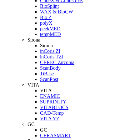
CubeX & Cube ONE
BioSplint
WAX & BioCW
Bio Z
polyX
peekMED
tempMED
Sirona
Sirona
inCoris ZI
inCoris TZI
CEREC Zirconia
ScanBody
TiBase
ScanPost
VITA
VITA
ENAMIC
SUPRINITY
VITABLOCS
CAD-Temp
VITA YZ
GC
GC
CERASMART