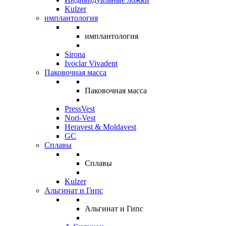
Kulzer
имплантология
имплантология
Sirona
Ivoclar Vivadent
Паковочная масса
Паковочная масса
PressVest
Nori-Vest
Heravest & Moldavest
GC
Сплавы
Сплавы
Kulzer
Альгинат и Гипс
Альгинат и Гипс