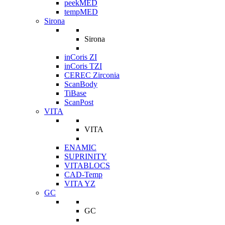
peekMED
tempMED
Sirona
Sirona
inCoris ZI
inCoris TZI
CEREC Zirconia
ScanBody
TiBase
ScanPost
VITA
VITA
ENAMIC
SUPRINITY
VITABLOCS
CAD-Temp
VITA YZ
GC
GC