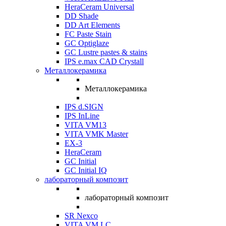
HeraCeram Universal
DD Shade
DD Art Elements
FC Paste Stain
GC Optiglaze
GC Lustre pastes & stains
IPS e.max CAD Crystall
Металлокерамика
Металлокерамика
IPS d.SIGN
IPS InLine
VITA VM13
VITA VMK Master
EX-3
HeraCeram
GC Initial
GC Initial IQ
лабораторный композит
лабораторный композит
SR Nexco
VITA VM LC