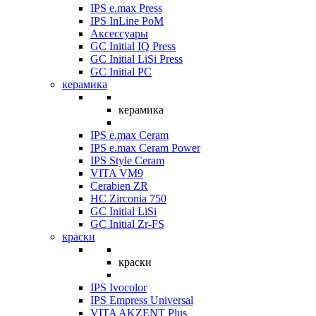
IPS e.max Press
IPS InLine PoM
Аксессуары
GC Initial IQ Press
GC Initial LiSi Press
GC Initial PC
керамика
керамика
IPS e.max Ceram
IPS e.max Ceram Power
IPS Style Ceram
VITA VM9
Cerabien ZR
HC Zirconia 750
GC Initial LiSi
GC Initial Zr-FS
краски
краски
IPS Ivocolor
IPS Empress Universal
VITA AKZENT Plus