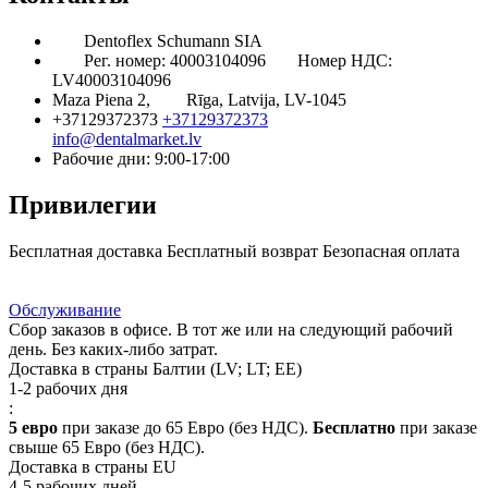
Dentoflex Schumann SIA
Рег. номер: 40003104096
Номер НДС:
LV40003104096
Maza Piena 2,
Rīga, Latvija, LV-1045
+37129372373
+37129372373
info@dentalmarket.lv
Рабочие дни: 9:00-17:00
Привилегии
Бесплатная доставка
Бесплатный возврат
Безопасная оплата
Ответ на Ваш вопрос
Программа Лояльности
Доставка
Обслуживание
Сбор заказов в офисе. В тот же или на следующий рабочий
день. Без каких-либо затрат.
Доставка в страны Балтии (LV; LT; EE)
1-2 рабочих дня
:
5 евро
при заказе до 65 Евро (без НДС).
Бесплатно
при заказе
свыше 65 Евро (без НДС).
Доставка в страны EU
4-5 рабочих дней