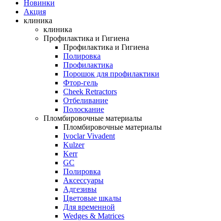
Новинки
Акция
клиника
клиника
Профилактика и Гигиена
Профилактика и Гигиена
Полировка
Профилактика
Порошок для профилактики
Фтор-гель
Cheek Retractors
Отбеливание
Полоскание
Пломбировочные материалы
Пломбировочные материалы
Ivoclar Vivadent
Kulzer
Kerr
GC
Полировка
Аксессуары
Адгезивы
Цветовые шкалы
Для временной
Wedges & Matrices