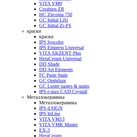
VITA VM9
Cerabien ZR
HC Zirconia 750
GC Initial LiSi
GC Initial Zr-FS
краски
краски
IPS Ivocolor
IPS Empress Universal
VITA AKZENT Plus
HeraCeram Universal
DD Shade
DD Art Elements
FC Paste Stain
GC Optiglaze
GC Lustre pastes & stains
IPS e.max CAD Crystall
Металлокерамика
Металлокерамика
IPS d.SIGN
IPS InLine
VITA VM13
VITA VMK Master
EX-3
HeraCeram