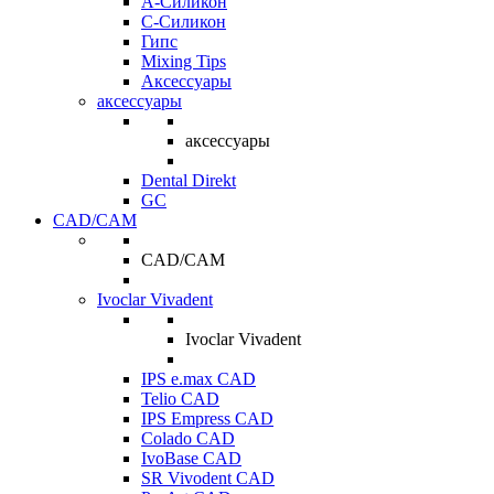
A-Силикон
C-Силикон
Гипс
Mixing Tips
Аксессуары
аксессуары
аксессуары
Dental Direkt
GC
CAD/CAM
CAD/CAM
Ivoclar Vivadent
Ivoclar Vivadent
IPS e.max CAD
Telio CAD
IPS Empress CAD
Colado CAD
IvoBase CAD
SR Vivodent CAD