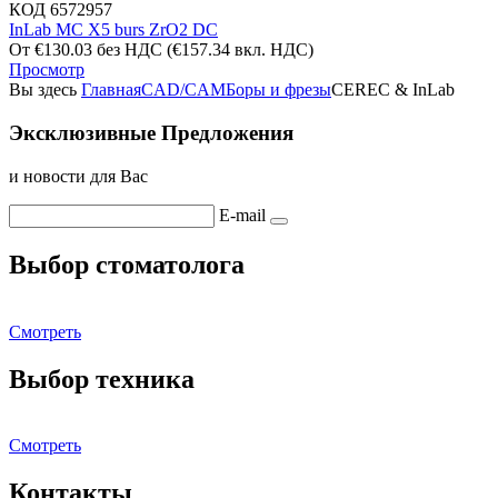
КОД
6572957
InLab MC X5 burs ZrO2 DC
От
€
130.03
без НДС
(
€
157.34
вкл. НДС)
Просмотр
Вы здесь
Главная
CAD/CAM
Боры и фрезы
CEREC & InLab
Эксклюзивные Предложения
и новости для Вас
E-mail
Выбор стоматолога
Смотреть
Выбор техника
Смотреть
Контакты