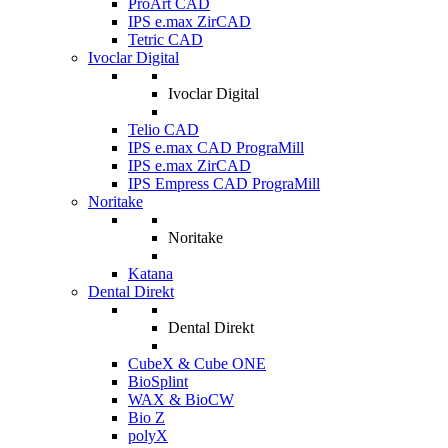
ProArt CAD
IPS e.max ZirCAD
Tetric CAD
Ivoclar Digital
Ivoclar Digital
Telio CAD
IPS e.max CAD PrograMill
IPS e.max ZirCAD
IPS Empress CAD PrograMill
Noritake
Noritake
Katana
Dental Direkt
Dental Direkt
CubeX & Cube ONE
BioSplint
WAX & BioCW
Bio Z
polyX