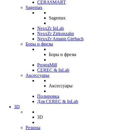
CERASMART
Sagemax
Sagemax
NexxZr InLab
NexxZr Zirkonzahn
NexxZr Amann Girrbach
Боры и фрезы
Боры и фрезы
PrograMill
CEREC & InLab
Аксессуары
Аксессуары
Полировка
Для CEREC & InLab
3D
3D
Резины