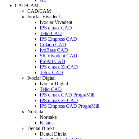
CAD/CAM
CAD/CAM
Ivoclar Vivadent
Ivoclar Vivadent
IPS e.max CAD
Telio CAD
IPS Empress CAD
Colado CAD
IvoBase CAD
SR Vivodent CAD
ProArt CAD
IPS e.max ZirCAD
Tetric CAD
Ivoclar Digital
Ivoclar Digital
Telio CAD
IPS e.max CAD PrograMill
IPS e.max ZirCAD
IPS Empress CAD PrograMill
Noritake
Noritake
Katana
Dental Direkt
Dental Direkt