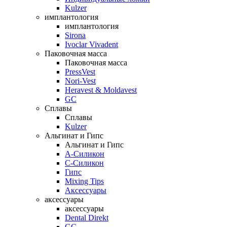
Kulzer
имплантология
имплантология
Sirona
Ivoclar Vivadent
Паковочная масса
Паковочная масса
PressVest
Nori-Vest
Heravest & Moldavest
GC
Сплавы
Сплавы
Kulzer
Альгинат и Гипс
Альгинат и Гипс
A-Силикон
C-Силикон
Гипс
Mixing Tips
Аксессуары
аксессуары
аксессуары
Dental Direkt
GC