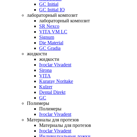
GC Initial
GC Initial IQ
лабораторный композит
лабораторный композит
SR Nexco
VITA VM LC
Signum
Die Material
GC Gradia
жидкости
жидкости
Ivoclar Vivadent
Sirona
VITA
Kuraray Noritake
Kulzer
Dental Direkt
GC
Полимеры
Полимеры
Ivoclar Vivadent
Материалы для протезов
Материалы для протезов
Ivoclar Vivadent
Индивидуальные ложки