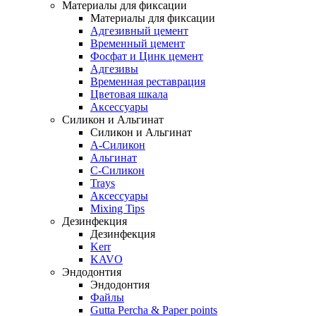
Материалы для фиксации
Материалы для фиксации
Адгезивный цемент
Временный цемент
Фосфат и Цинк цемент
Адгезивы
Временная реставрация
Цветовая шкала
Аксессуары
Силикон и Альгинат
Силикон и Альгинат
A-Силикон
Альгинат
C-Силикон
Trays
Аксессуары
Mixing Tips
Дезинфекция
Дезинфекция
Kerr
KAVO
Эндодонтия
Эндодонтия
Файлы
Gutta Percha & Paper points