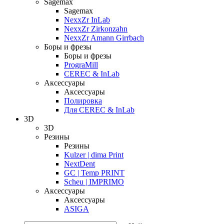
Sagemax
Sagemax
NexxZr InLab
NexxZr Zirkonzahn
NexxZr Amann Girrbach
Боры и фрезы
Боры и фрезы
PrograMill
CEREC & InLab
Аксессуары
Аксессуары
Полировка
Для CEREC & InLab
3D
3D
Резины
Резины
Kulzer | dima Print
NextDent
GC | Temp PRINT
Scheu | IMPRIMO
Аксессуары
Аксессуары
ASIGA