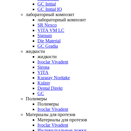
GC Initial
GC Initial IQ
лабораторный композит
лабораторный композит
SR Nexco
VITA VM LC
Signum
Die Material
GC Gradia
жидкости
жидкости
Ivoclar Vivadent
Sirona
VITA
Kuraray Noritake
Kulzer
Dental Direkt
GC
Полимеры
Полимеры
Ivoclar Vivadent
Материалы для протезов
Материалы для протезов
Ivoclar Vivadent
Индивидуальные ложки