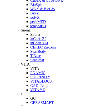
CubeX & Cube ONE
BioSplint
WAX & BioCW
Bio Z
polyX
peekMED
tempMED
Sirona
Sirona
inCoris ZI
inCoris TZI
CEREC Zirconia
ScanBody
TiBase
ScanPost
VITA
VITA
ENAMIC
SUPRINITY
VITABLOCS
CAD-Temp
VITA YZ
GC
GC
CERASMART