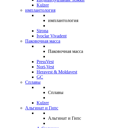
Kulzer
имплантология
имплантология
Sirona
Ivoclar Vivadent
Паковочная масса
Паковочная масса
PressVest
Nori-Vest
Heravest & Moldavest
GC
Сплавы
Сплавы
Kulzer
Альгинат и Гипс
Альгинат и Гипс