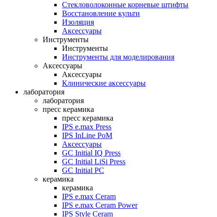
Стекловолоконные корневые штифты
Восстановление культи
Изоляция
Аксессуары
Инструменты
Инструменты
Инструменты для моделирования
Аксессуары
Аксессуары
Клинические аксессуары
лаборатория
лаборатория
пресс керамика
пресс керамика
IPS e.max Press
IPS InLine PoM
Аксессуары
GC Initial IQ Press
GC Initial LiSi Press
GC Initial PC
керамика
керамика
IPS e.max Ceram
IPS e.max Ceram Power
IPS Style Ceram