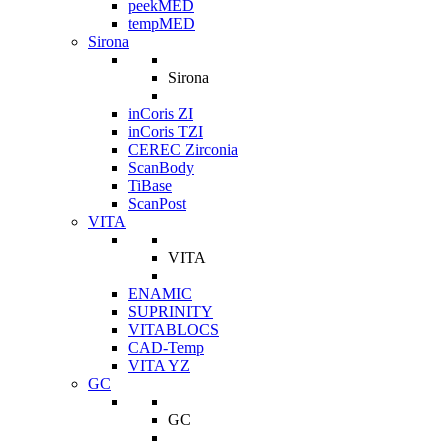
peekMED
tempMED
Sirona
Sirona
inCoris ZI
inCoris TZI
CEREC Zirconia
ScanBody
TiBase
ScanPost
VITA
VITA
ENAMIC
SUPRINITY
VITABLOCS
CAD-Temp
VITA YZ
GC
GC