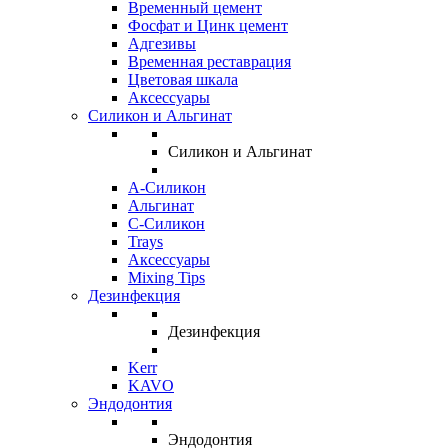
Временный цемент
Фосфат и Цинк цемент
Адгезивы
Временная реставрация
Цветовая шкала
Аксессуары
Силикон и Альгинат
Силикон и Альгинат
A-Силикон
Альгинат
C-Силикон
Trays
Аксессуары
Mixing Tips
Дезинфекция
Дезинфекция
Kerr
KAVO
Эндодонтия
Эндодонтия