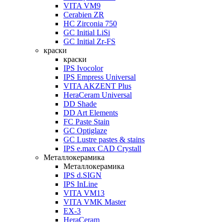
VITA VM9
Cerabien ZR
HC Zirconia 750
GC Initial LiSi
GC Initial Zr-FS
краски
краски
IPS Ivocolor
IPS Empress Universal
VITA AKZENT Plus
HeraCeram Universal
DD Shade
DD Art Elements
FC Paste Stain
GC Optiglaze
GC Lustre pastes & stains
IPS e.max CAD Crystall
Металлокерамика
Металлокерамика
IPS d.SIGN
IPS InLine
VITA VM13
VITA VMK Master
EX-3
HeraCeram