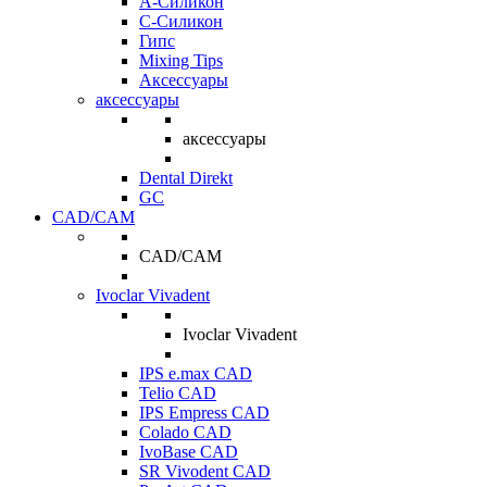
A-Силикон
C-Силикон
Гипс
Mixing Tips
Аксессуары
аксессуары
аксессуары
Dental Direkt
GC
CAD/CAM
CAD/CAM
Ivoclar Vivadent
Ivoclar Vivadent
IPS e.max CAD
Telio CAD
IPS Empress CAD
Colado CAD
IvoBase CAD
SR Vivodent CAD