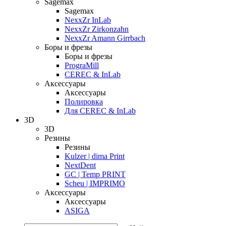
Sagemax
Sagemax
NexxZr InLab
NexxZr Zirkonzahn
NexxZr Amann Girrbach
Боры и фрезы
Боры и фрезы
PrograMill
CEREC & InLab
Аксессуары
Аксессуары
Полировка
Для CEREC & InLab
3D
3D
Резины
Резины
Kulzer | dima Print
NextDent
GC | Temp PRINT
Scheu | IMPRIMO
Аксессуары
Аксессуары
ASIGA