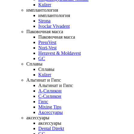
Kulzer
имплантология
имплантология
Sirona
Ivoclar Vivadent
Паковочная масса
Паковочная масса
PressVest
Nori-Vest
Heravest & Moldavest
GC
Сплавы
Сплавы
Kulzer
Альгинат и Гипс
Альгинат и Гипс
A-Силикон
C-Силикон
Гипс
Mixing Tips
Аксессуары
аксессуары
аксессуары
Dental Direkt
GC