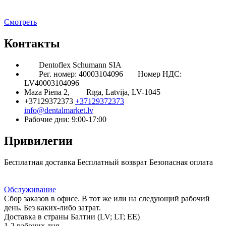
Смотреть
Контакты
Dentoflex Schumann SIA
Рег. номер: 40003104096
Номер НДС:
LV40003104096
Maza Piena 2,
Rīga, Latvija, LV-1045
+37129372373
+37129372373
info@dentalmarket.lv
Рабочие дни: 9:00-17:00
Привилегии
Бесплатная доставка
Бесплатный возврат
Безопасная оплата
Ответ на Ваш вопрос
Программа Лояльности
Доставка
Обслуживание
Сбор заказов в офисе. В тот же или на следующий рабочий
день. Без каких-либо затрат.
Доставка в страны Балтии (LV; LT; EE)
1-2 рабочих дня