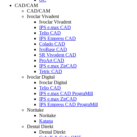
CAD/CAM
CAD/CAM
Ivoclar Vivadent
Ivoclar Vivadent
IPS e.max CAD
Telio CAD
IPS Empress CAD
Colado CAD
IvoBase CAD
SR Vivodent CAD
ProArt CAD
IPS e.max ZirCAD
Tetric CAD
Ivoclar Digital
Ivoclar Digital
Telio CAD
IPS e.max CAD PrograMill
IPS e.max ZirCAD
IPS Empress CAD PrograMill
Noritake
Noritake
Katana
Dental Direkt
Dental Direkt