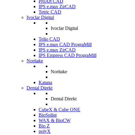
ProArt CAD
IPS e.max ZirCAD
Tetric CAD
Ivoclar Digital
Ivoclar Digital
Telio CAD
IPS e.max CAD PrograMill
IPS e.max ZirCAD
IPS Empress CAD PrograMill
Noritake
Noritake
Katana
Dental Direkt
Dental Direkt
CubeX & Cube ONE
BioSplint
WAX & BioCW
Bio Z
polyX