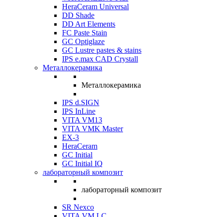
HeraCeram Universal
DD Shade
DD Art Elements
FC Paste Stain
GC Optiglaze
GC Lustre pastes & stains
IPS e.max CAD Crystall
Металлокерамика
Металлокерамика
IPS d.SIGN
IPS InLine
VITA VM13
VITA VMK Master
EX-3
HeraCeram
GC Initial
GC Initial IQ
лабораторный композит
лабораторный композит
SR Nexco
VITA VM LC