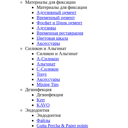
Материалы для фиксации
Материалы для фиксации
Адгезивный цемент
Временный цемент
Фосфат и Цинк цемент
Адгезивы
Временная реставрация
Цветовая шкала
Аксессуары
Силикон и Альгинат
Силикон и Альгинат
A-Силикон
Альгинат
C-Силикон
Trays
Аксессуары
Mixing Tips
Дезинфекция
Дезинфекция
Kerr
KAVO
Эндодонтия
Эндодонтия
Файлы
Gutta Percha & Paper points