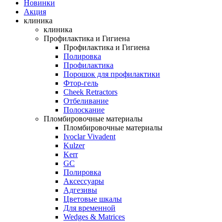
Новинки
Акция
клиника
клиника
Профилактика и Гигиена
Профилактика и Гигиена
Полировка
Профилактика
Порошок для профилактики
Фтор-гель
Cheek Retractors
Отбеливание
Полоскание
Пломбировочные материалы
Пломбировочные материалы
Ivoclar Vivadent
Kulzer
Kerr
GC
Полировка
Аксессуары
Адгезивы
Цветовые шкалы
Для временной
Wedges & Matrices