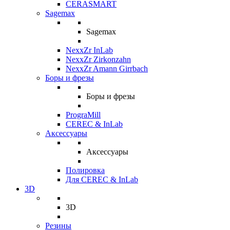
CERASMART
Sagemax
Sagemax
NexxZr InLab
NexxZr Zirkonzahn
NexxZr Amann Girrbach
Боры и фрезы
Боры и фрезы
PrograMill
CEREC & InLab
Аксессуары
Аксессуары
Полировка
Для CEREC & InLab
3D
3D
Резины