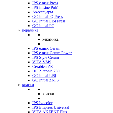
IPS e.max Press
IPS InLine PoM
Аксессуары
GC Initial IQ Press
GC Initial LiSi Press
GC Initial PC
керамика
керамика
IPS e.max Ceram
IPS e.max Ceram Power
IPS Style Ceram
VITA VM9
Cerabien ZR
HC Zirconia 750
GC Initial LiSi
GC Initial Zr-FS
краски
краски
IPS Ivocolor
IPS Empress Universal
VITA AKZENT Plus